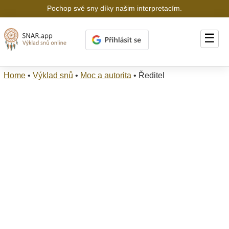
Pochop své sny díky našim interpretacím.
☰
Home
•
Výklad snů
•
Moc a autorita
•
Ředitel