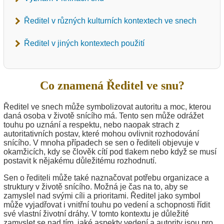
Ředitel v různých kulturních kontextech ve snech
Ředitel v jiných kontextech použití
Co znamená Ředitel ve snu?
Ředitel ve snech může symbolizovat autoritu a moc, kterou
daná osoba v životě snícího má. Tento sen může odrážet
touhu po uznání a respektu, nebo naopak strach z
autoritativních postav, které mohou ovlivnit rozhodování
snícího. V mnoha případech se sen o řediteli objevuje v
okamžicích, kdy se člověk cítí pod tlakem nebo když se musí
postavit k nějakému důležitému rozhodnutí.
Sen o řediteli může také naznačovat potřebu organizace a
struktury v životě snícího. Možná je čas na to, aby se
zamyslel nad svými cíli a prioritami. Ředitel jako symbol
může vyjadřovat i vnitřní touhu po vedení a schopnosti řídit
své vlastní životní dráhy. V tomto kontextu je důležité
zamyslet se nad tím, jaké aspekty vedení a autority jsou pro