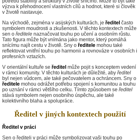
potřebu stability a struktury v životě snícího. Může to být také
výzva k přehodnocení vlastních cílů a hodnot, které si člověk
v životě nastavuje.
Na východě, zejména v asijských kulturách, je
ředitel
často
symbolem moudrosti a zkušenosti. V těchto kontextech může
sen o
ředitele
naznačovat touhu po učení a osobním růstu.
Tato figura může být vnímána jako mentor, který pomáhá
snícímu najít cestu v životě. Sny o
ředitele
mohou také
reflektovat vnitřní touhu po harmonii a rovnováze v osobních i
profesních vztazích.
V orientální kultuře se
ředitel
může pojit s konceptem vedení
v rámci komunity. V těchto kulturách je důležité, aby
ředitel
byl nejen vůdcem, ale také pečovatelem a ochráncem. Sny o
ředitele
mohou odrážet potřebu spojení s komunitou a touhu
po uznání v rámci většího celku. Tímto způsobem se
ředitel
stává symbolem nejen osobního úspěchu, ale také
kolektivního blaha a spolupráce.
Ředitel v jiných kontextech použití
Ředitel v práci
Sen o řediteli v práci může symbolizovat vaši touhu po