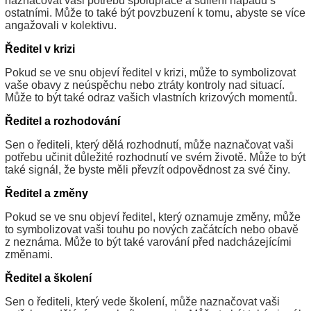
naznačovat vaši potřebu spolupráce a sdílení nápadů s
ostatními. Může to také být povzbuzení k tomu, abyste se více
angažovali v kolektivu.
Ředitel v krizi
Pokud se ve snu objeví ředitel v krizi, může to symbolizovat
vaše obavy z neúspěchu nebo ztráty kontroly nad situací.
Může to být také odraz vašich vlastních krizových momentů.
Ředitel a rozhodování
Sen o řediteli, který dělá rozhodnutí, může naznačovat vaši
potřebu učinit důležité rozhodnutí ve svém životě. Může to být
také signál, že byste měli převzít odpovědnost za své činy.
Ředitel a změny
Pokud se ve snu objeví ředitel, který oznamuje změny, může
to symbolizovat vaši touhu po nových začátcích nebo obavě
z neznáma. Může to být také varování před nadcházejícími
změnami.
Ředitel a školení
Sen o řediteli, který vede školení, může naznačovat vaši