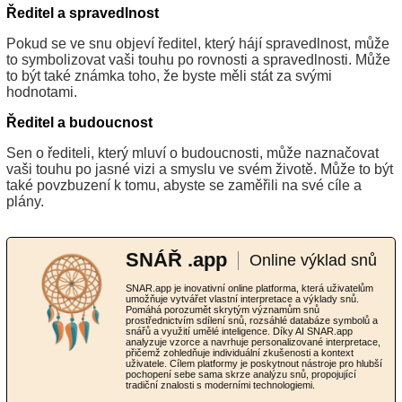
Ředitel a spravedlnost
Pokud se ve snu objeví ředitel, který hájí spravedlnost, může
to symbolizovat vaši touhu po rovnosti a spravedlnosti. Může
to být také známka toho, že byste měli stát za svými
hodnotami.
Ředitel a budoucnost
Sen o řediteli, který mluví o budoucnosti, může naznačovat
vaši touhu po jasné vizi a smyslu ve svém životě. Může to být
také povzbuzení k tomu, abyste se zaměřili na své cíle a
plány.
SNÁŘ .app
Online výklad snů
SNAR.app je inovativní online platforma, která uživatelům
umožňuje vytvářet vlastní interpretace a výklady snů.
Pomáhá porozumět skrytým významům snů
prostřednictvím sdílení snů, rozsáhlé databáze symbolů a
snářů a využití umělé inteligence. Díky AI SNAR.app
analyzuje vzorce a navrhuje personalizované interpretace,
přičemž zohledňuje individuální zkušenosti a kontext
uživatele. Cílem platformy je poskytnout nástroje pro hlubší
pochopení sebe sama skrze analýzu snů, propojující
tradiční znalosti s moderními technologiemi.