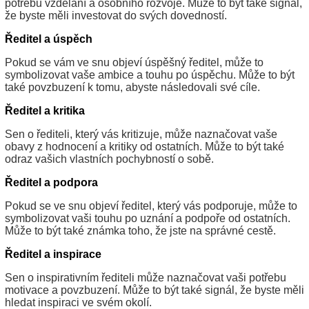
potřebu vzdělání a osobního rozvoje. Může to být také signál,
že byste měli investovat do svých dovedností.
Ředitel a úspěch
Pokud se vám ve snu objeví úspěšný ředitel, může to
symbolizovat vaše ambice a touhu po úspěchu. Může to být
také povzbuzení k tomu, abyste následovali své cíle.
Ředitel a kritika
Sen o řediteli, který vás kritizuje, může naznačovat vaše
obavy z hodnocení a kritiky od ostatních. Může to být také
odraz vašich vlastních pochybností o sobě.
Ředitel a podpora
Pokud se ve snu objeví ředitel, který vás podporuje, může to
symbolizovat vaši touhu po uznání a podpoře od ostatních.
Může to být také známka toho, že jste na správné cestě.
Ředitel a inspirace
Sen o inspirativním řediteli může naznačovat vaši potřebu
motivace a povzbuzení. Může to být také signál, že byste měli
hledat inspiraci ve svém okolí.