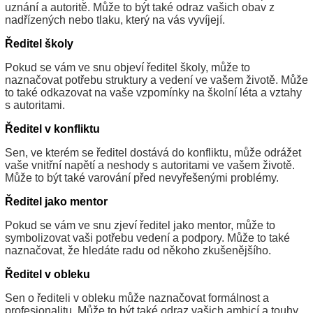
uznání a autoritě. Může to být také odraz vašich obav z
nadřízených nebo tlaku, který na vás vyvíjejí.
Ředitel školy
Pokud se vám ve snu objeví ředitel školy, může to
naznačovat potřebu struktury a vedení ve vašem životě. Může
to také odkazovat na vaše vzpomínky na školní léta a vztahy
s autoritami.
Ředitel v konfliktu
Sen, ve kterém se ředitel dostává do konfliktu, může odrážet
vaše vnitřní napětí a neshody s autoritami ve vašem životě.
Může to být také varování před nevyřešenými problémy.
Ředitel jako mentor
Pokud se vám ve snu zjeví ředitel jako mentor, může to
symbolizovat vaši potřebu vedení a podpory. Může to také
naznačovat, že hledáte radu od někoho zkušenějšího.
Ředitel v obleku
Sen o řediteli v obleku může naznačovat formálnost a
profesionalitu. Může to být také odraz vašich ambicí a touhy