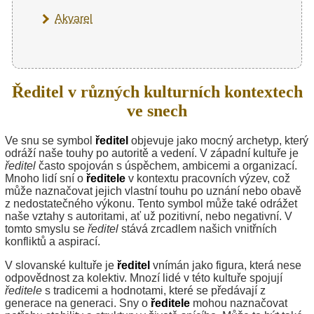
Akvarel
Ředitel v různých kulturních kontextech
ve snech
Ve snu se symbol
ředitel
objevuje jako mocný archetyp, který
odráží naše touhy po autoritě a vedení. V západní kultuře je
ředitel
často spojován s úspěchem, ambicemi a organizací.
Mnoho lidí sní o
ředitele
v kontextu pracovních výzev, což
může naznačovat jejich vlastní touhu po uznání nebo obavě
z nedostatečného výkonu. Tento symbol může také odrážet
naše vztahy s autoritami, ať už pozitivní, nebo negativní. V
tomto smyslu se
ředitel
stává zrcadlem našich vnitřních
konfliktů a aspirací.
V slovanské kultuře je
ředitel
vnímán jako figura, která nese
odpovědnost za kolektiv. Mnozí lidé v této kultuře spojují
ředitele
s tradicemi a hodnotami, které se předávají z
generace na generaci. Sny o
ředitele
mohou naznačovat