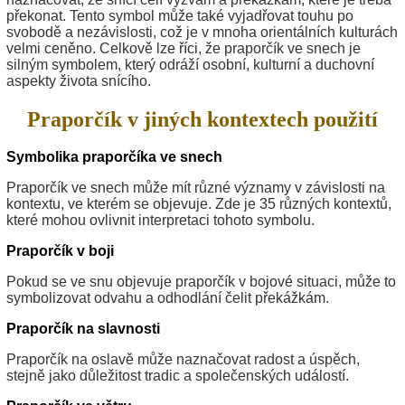
překonat. Tento symbol může také vyjadřovat touhu po
svobodě a nezávislosti, což je v mnoha orientálních kulturách
velmi ceněno. Celkově lze říci, že praporčík ve snech je
silným symbolem, který odráží osobní, kulturní a duchovní
aspekty života snícího.
Praporčík v jiných kontextech použití
Symbolika praporčíka ve snech
Praporčík ve snech může mít různé významy v závislosti na
kontextu, ve kterém se objevuje. Zde je 35 různých kontextů,
které mohou ovlivnit interpretaci tohoto symbolu.
Praporčík v boji
Pokud se ve snu objevuje praporčík v bojové situaci, může to
symbolizovat odvahu a odhodlání čelit překážkám.
Praporčík na slavnosti
Praporčík na oslavě může naznačovat radost a úspěch,
stejně jako důležitost tradic a společenských událostí.