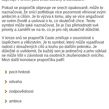
Pokud se praporčík objevuje ve snech opakovaně, může to
naznačovat, že snící potřebuje více pozornosti věnovat svým
ambicím a cílům. Je to výzva k tomu, aby se více angažoval
ve svém životě a usiloval o to, co skutečně chce. Tento
symbol může také naznačovat, že je čas přehodnotit své
priority a zaměřit se na to, co je pro něj skutečně důležité.
V knize snů se praporčík často zmiňuje v souvislosti s
úspěchem a vítězstvím. Je to symbol, který může vyjadřovat
radost z dosažených cílů a touhu po dalším pokroku. Je
důležité si uvědomit, že každý sen je jedinečný a jeho výklad
se může lišit v závislosti na osobních zkušenostech snícího.
Mezi další konotace praporčíka patří:
pocit hrdosti
odvaha
zodpovědnost
ambice