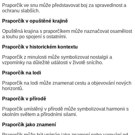
Praporčík ve snu může představovat boj za spravedlnost a
ochranu slabších.
Praporčík v opuštěné krajině
Opuštěná krajina s praporčíkem může naznačovat osamělost
a touhu po spojení s ostatními.
Praporčík v historickém kontextu
Praporčík z minulosti může symbolizovat nostalgii a
vzpomínky na důležité události v životě snícího.
Praporčík na lodi
Praporčík na lodi může znamenat cestu a objevování nových
horizontů.
Praporčík v přírodě
Praporčík umístěný v přírodě může symbolizovat harmonii s
okolním světem a přírodními silami.
Praporčík jako znamení
Praporčík může být vnímán jako znamení nebo varování od