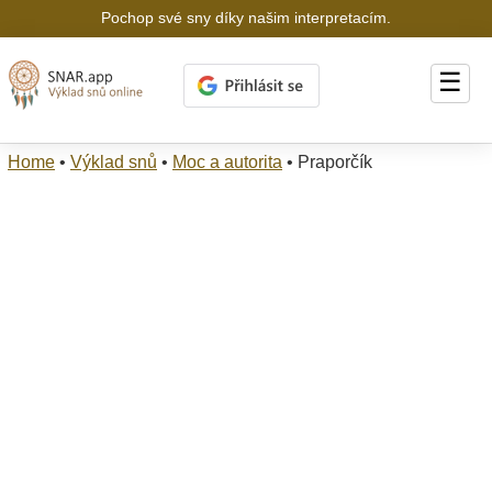
Pochop své sny díky našim interpretacím.
☰
Home
•
Výklad snů
•
Moc a autorita
•
Praporčík