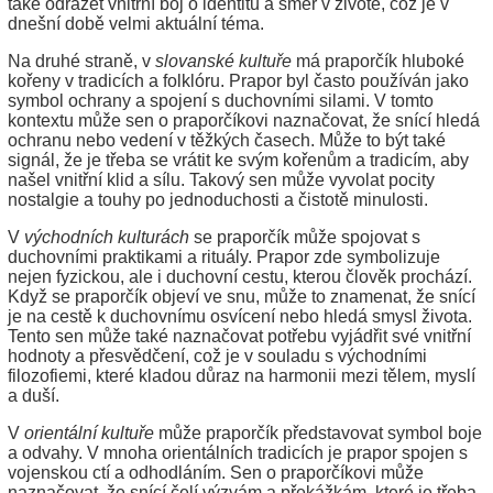
také odrážet vnitřní boj o identitu a směr v životě, což je v
dnešní době velmi aktuální téma.
Na druhé straně, v
slovanské kultuře
má praporčík hluboké
kořeny v tradicích a folklóru. Prapor byl často používán jako
symbol ochrany a spojení s duchovními silami. V tomto
kontextu může sen o praporčíkovi naznačovat, že snící hledá
ochranu nebo vedení v těžkých časech. Může to být také
signál, že je třeba se vrátit ke svým kořenům a tradicím, aby
našel vnitřní klid a sílu. Takový sen může vyvolat pocity
nostalgie a touhy po jednoduchosti a čistotě minulosti.
V
východních kulturách
se praporčík může spojovat s
duchovními praktikami a rituály. Prapor zde symbolizuje
nejen fyzickou, ale i duchovní cestu, kterou člověk prochází.
Když se praporčík objeví ve snu, může to znamenat, že snící
je na cestě k duchovnímu osvícení nebo hledá smysl života.
Tento sen může také naznačovat potřebu vyjádřit své vnitřní
hodnoty a přesvědčení, což je v souladu s východními
filozofiemi, které kladou důraz na harmonii mezi tělem, myslí
a duší.
V
orientální kultuře
může praporčík představovat symbol boje
a odvahy. V mnoha orientálních tradicích je prapor spojen s
vojenskou ctí a odhodláním. Sen o praporčíkovi může
naznačovat, že snící čelí výzvám a překážkám, které je třeba