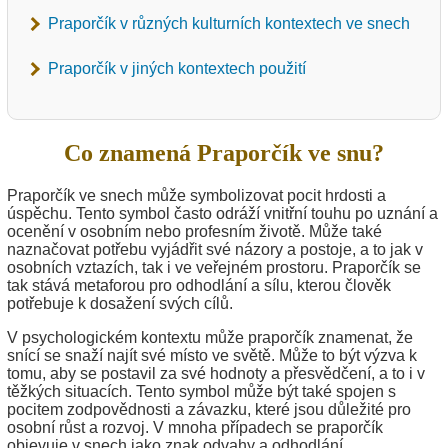
Praporčík v různých kulturních kontextech ve snech
Praporčík v jiných kontextech použití
Co znamená Praporčík ve snu?
Praporčík ve snech může symbolizovat pocit hrdosti a
úspěchu. Tento symbol často odráží vnitřní touhu po uznání a
ocenění v osobním nebo profesním životě. Může také
naznačovat potřebu vyjádřit své názory a postoje, a to jak v
osobních vztazích, tak i ve veřejném prostoru. Praporčík se
tak stává metaforou pro odhodlání a sílu, kterou člověk
potřebuje k dosažení svých cílů.
V psychologickém kontextu může praporčík znamenat, že
snící se snaží najít své místo ve světě. Může to být výzva k
tomu, aby se postavil za své hodnoty a přesvědčení, a to i v
těžkých situacích. Tento symbol může být také spojen s
pocitem zodpovědnosti a závazku, které jsou důležité pro
osobní růst a rozvoj. V mnoha případech se praporčík
objevuje v snech jako znak odvahy a odhodlání.