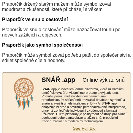
Praporčík držený starým mužem může symbolizovat
moudrost a zkušenosti, které přicházejí s věkem.
Praporčík ve snu o cestování
Praporčík ve snu o cestování může naznačovat touhu po
nových zážitcích a objevech.
Praporčík jako symbol společenství
Praporčík může symbolizovat potřebu patřit do společenství a
sdílet společné cíle a hodnoty.
SNÁŘ .app
Online výklad snů
SNAR.app je inovativní online platforma, která uživatelům
umožňuje vytvářet vlastní interpretace a výklady snů.
Pomáhá porozumět skrytým významům snů
prostřednictvím sdílení snů, rozsáhlé databáze symbolů a
snářů a využití umělé inteligence. Díky AI SNAR.app
analyzuje vzorce a navrhuje personalizované interpretace,
přičemž zohledňuje individuální zkušenosti a kontext
uživatele. Cílem platformy je poskytnout nástroje pro hlubší
pochopení sebe sama skrze analýzu snů, propojující
tradiční znalosti s moderními technologiemi.
See Full Bio