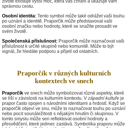
životě existuje vyšší moc, která vás chrání a ukazuje vám
správnou cestu.
Osobní identita:
Tento symbol může také odrážet vaši touhu
po uznání a identitě. Praporčík může představovat vaši
osobní značku nebo hodnoty, které se snažíte prosadit ve
svém životě.
Společenská příslušnost:
Praporčík může naznačovat vaši
příslušnost k určité skupině nebo komunitě. Může to být
signál, že hledáte podporu a přijetí od ostatních.
Praporčík v různých kulturních
kontextech ve snech
Praporčík
ve snech může symbolizovat různé aspekty, které
se liší v závislosti na kulturním kontextu. V
západní kultuře
je
prapor často spojen s národními identitami a hrdostí. Když se
praporčík objeví ve snu, může to naznačovat touhu po uznání
nebo pocit sounáležitosti s nějakým hnutím či skupinou. V
tomto smyslu může sen reflektovat osobní hodnoty a
přesvědčení, které jedinec zastává. Symbolika praporu může