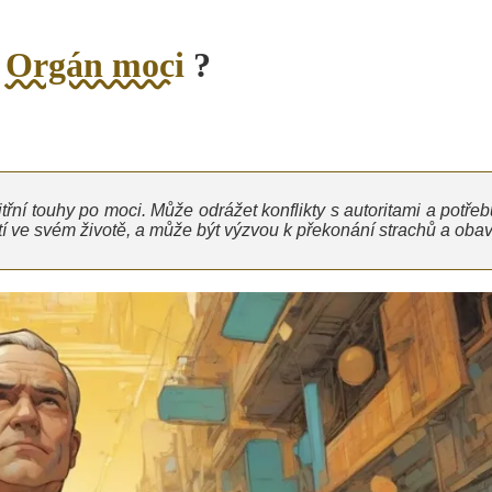
o
Orgán moci
?
třní touhy po moci. Může odrážet konflikty s autoritami a potřeb
tí ve svém životě, a může být výzvou k překonání strachů a obav