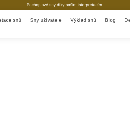
Pochop své sny díky našim interpretacím.
retace snů
Sny uživatele
Výklad snů
Blog
De