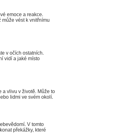
své emoce a reakce.
ž může vést k vnitřnímu
te v očích ostatních.
í vidí a jaké místo
a vlivu v životě. Může to
ebo lidmi ve svém okolí.
 sebevědomí. V tomto
ekonat překážky, které