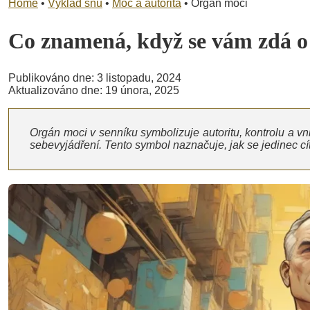
Home
•
Výklad snů
•
Moc a autorita
•
Orgán moci
Co znamená, když se vám zdá 
Publikováno dne: 3 listopadu, 2024
Aktualizováno dne: 19 února, 2025
Orgán moci v senníku symbolizuje autoritu, kontrolu a vni
sebevyjádření. Tento symbol naznačuje, jak se jedinec cí