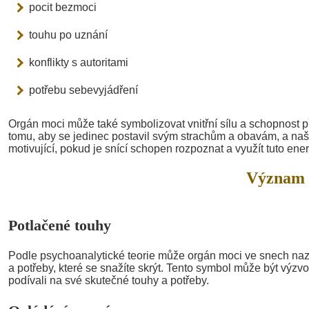
pocit bezmoci
touhu po uznání
konflikty s autoritami
potřebu sebevyjádření
Orgán moci může také symbolizovat vnitřní sílu a schopnost 
tomu, aby se jedinec postavil svým strachům a obavám, a naše
motivující, pokud je snící schopen rozpoznat a využít tuto ener
Význam 
Potlačené touhy
Podle psychoanalytické teorie může orgán moci ve snech na
a potřeby, které se snažíte skrýt. Tento symbol může být výzv
podívali na své skutečné touhy a potřeby.