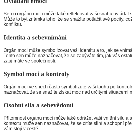
Ovládání emocí
Sen o orgánu moci může také reflektovat vaši snahu ovládat 
Může to být známka toho, že se snažíte potlačit své pocity, co
konfliktu.
Identita a sebevnímání
Orgán moci může symbolizovat vaši identitu a to, jak se vnímá
Tento sen může naznačovat, že se zabýváte tím, jak vás ostatn
zaujímáte ve společnosti.
Symbol moci a kontroly
Orgán moci ve snech často symbolizuje vaši touhu po kontrole 
naznačovat, že se snažíte získat moc nad určitými situacemi n
Osobní síla a sebevědomí
Přítomnost orgánu moci může také odrážet vaši vnitřní sílu a
kontextu může sen naznačovat, že se cítíte silní a schopní př
vám stojí v cestě.