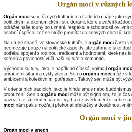
Orgán moci v různých ku
Orgán moci
se v různých kulturách a tradicích chápe jako symb
politickými a ekonomickými strukturami, které utvářejí každod
odrážet naše touhy po uznání, respektu a schopnosti ovlivnit 
osobní úspěch, což se může promítat do snových obrazů, kd
Na druhé straně, ve slovanské kultuře je
orgán moci
často vn
neomezuje pouze na politické aspekty, ale zahrnuje také du
potřebu spojení s rodinou, tradicemi a hodnotami, které nás 
kořenů a povinností vůči naší kultuře a komunitě.
Východní kultury, jako je například čínská, vnímají
orgán moc
přírodními silami a cykly života. Sen o
orgánu moci
může v to
ambicemi a kolektivními potřebami. Takový
sen
může být výzvo
V orientálních tradicích, jako je hinduismus nebo buddhismus
probuzení. Sen o
orgánu moci
může být signálem, že je čas 
naznačuje, že skutečná moc vychází z uvědomění si sebe sa
moci
nám pak umožňují překonat překážky a dosáhnout vnitřn
Orgán moci v jin
Orgán moci v snech