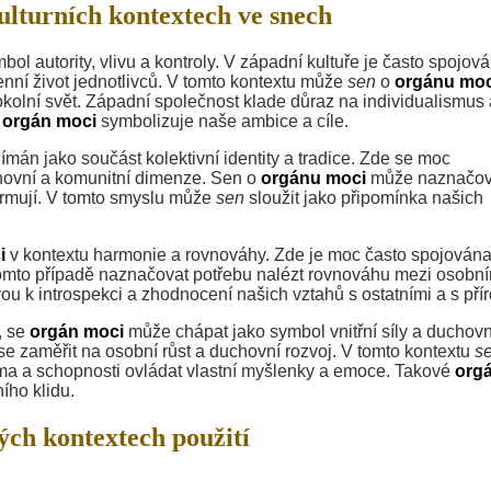
lturních kontextech ve snech
ol autority, vlivu a kontroly. V západní kultuře je často spojová
enní život jednotlivců. V tomto kontextu může
sen
o
orgánu moc
okolní svět. Západní společnost klade důraz na individualismus 
e
orgán moci
symbolizuje naše ambice a cíle.
ímán jako součást kolektivní identity a tradice. Zde se moc
chovní a komunitní dimenze. Sen o
orgánu moci
může naznačov
formují. V tomto smyslu může
sen
sloužit jako připomínka našich
i
v kontextu harmonie a rovnováhy. Zde je moc často spojována
mto případě naznačovat potřebu nalézt rovnováhu mezi osobní
u k introspekci a zhodnocení našich vztahů s ostatními a s pří
, se
orgán moci
může chápat jako symbol vnitřní síly a duchov
se zaměřit na osobní růst a duchovní rozvoj. V tomto kontextu
s
ma a schopnosti ovládat vlastní myšlenky a emoce. Takové
org
ího klidu.
ých kontextech použití