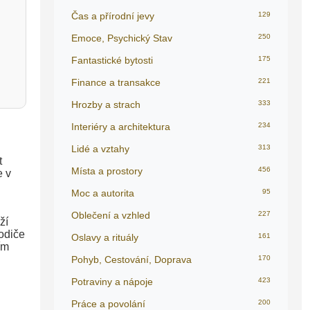
Čas a přírodní jevy
129
Emoce, Psychický Stav
250
Fantastické bytosti
175
Finance a transakce
221
Hrozby a strach
333
Interiéry a architektura
234
Lidé a vztahy
313
t
Místa a prostory
456
e v
Moc a autorita
95
Oblečení a vzhled
227
ží
rodiče
Oslavy a rituály
161
ím
Pohyb, Cestování, Doprava
170
Potraviny a nápoje
423
Práce a povolání
200