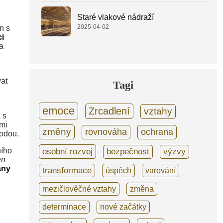
Staré vlakové nádraží
2025-04-02
n s
i
a
at
Tagi
emoce
Zrcadlení
vztahy
 s
mi
změny
rovnováha
ochrana
rodou.
ního
osobní rozvoj
bezpečnost
výzvy
en
ány
transformace
úspěch
varování
mezičlověčné vztahy
změna
determinace
nové začátky