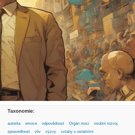
Taxonomie:
autorita
emoce
odpovědnost
Orgán moci
osobní rozvoj
spravedlnost
vliv
výzvy
vztahy s ostatními