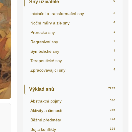
Sny uživatele
6
Iniciační a transformační sny
3
Noční můry a zlé sny
4
Prorocké sny
1
Regresivní sny
1
Symbolické sny
4
Terapeutické sny
1
Zpracovávající sny
4
Výklad snů
7262
Abstraktní pojmy
586
Aktivity a činnosti
345
Běžné předměty
474
Boj a konflikty
168