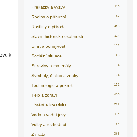
Překážky a výzvy
110
Rodina a příbuzní
67
Rostliny a příroda
353
Slavní historické osobnosti
114
Smrt a pomíjivost
132
ýzvu k
Sociální situace
98
Suroviny a materiály
4
Symboly, číslice a znaky
74
Technologie a pokrok
152
Tělo a zdraví
430
Umění a kreativita
221
Voda a vodní jevy
115
Volby a rozhodnutí
64
Zvířata
368