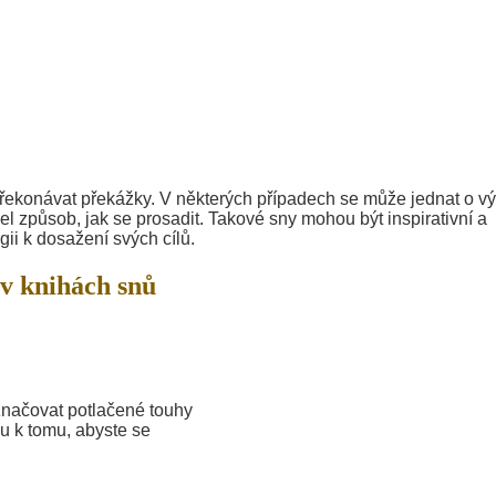
překonávat překážky. V některých případech se může jednat o v
l způsob, jak se prosadit. Takové sny mohou být inspirativní a
gii k dosažení svých cílů.
v knihách snů
značovat potlačené touhy
ou k tomu, abyste se