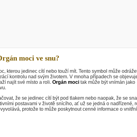
rgán moci ve snu?
c, kterou jedinec cítí nebo touží mít. Tento symbol může odráže
 ztrácí kontrolu nad svým životem. V mnoha případech se objevuj
í najít své místo a roli.
Orgán moci
tak může být vnímán jako
vu.
ovat, že se jedinec cítí být pod tlakem nebo naopak, že se sna
tivními postavami v životě snícího, ať už se jedná o nadřízené, 
en vyvolává, protože to může poskytnout cenné informace o vnitřn