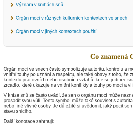
Význam v knihách snů
Orgán moci v různých kulturních kontextech ve snech
Orgán moci v jiných kontextech použití
Co znamená O
Orgán moci ve snech často symbolizuje autoritu, kontrolu a mo
vnitřní touhy po uznání a respektu, ale také obavy z toho, že
kontextu pracovních nebo osobních vztahů, kde se jedinec snaž
zrcadlo, které ukazuje na vnitřní konflikty a touhy po moci a vli
V knize snů se často uvádí, že sen o orgánu moci může naznač
prosadit svou vůli. Tento symbol může také souviset s autorita
nebo jiné vlivné osoby. Je důležité si uvědomit, jaký pocit s
stavu snícího.
Další konotace zahrnují: