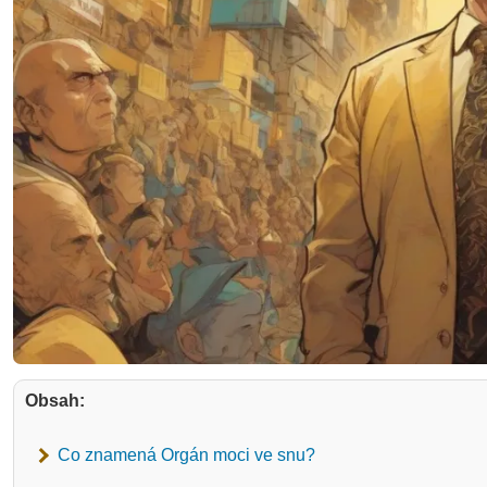
Obsah:
Co znamená Orgán moci ve snu?