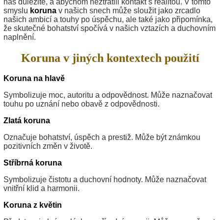
nás důležité, a abychom neztratili kontakt s realitou. V tomto
smyslu
koruna
v našich snech může sloužit jako zrcadlo
našich ambicí a touhy po úspěchu, ale také jako připomínka,
že skutečné bohatství spočívá v našich vztazích a duchovním
naplnění.
Koruna v jiných kontextech použití
Koruna na hlavě
Symbolizuje moc, autoritu a odpovědnost. Může naznačovat
touhu po uznání nebo obavě z odpovědnosti.
Zlatá koruna
Označuje bohatství, úspěch a prestiž. Může být známkou
pozitivních změn v životě.
Stříbrná koruna
Symbolizuje čistotu a duchovní hodnoty. Může naznačovat
vnitřní klid a harmonii.
Koruna z květin