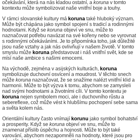
očekávání, která na nás kladou ostatní, a
koruna
v tomto
kontextu může symbolizovat naše vnitřní boje a touhy.
V rámci slovanské kultury má
koruna
také hluboký význam.
Může být chápána jako symbol spojení s tradicí a rodinnými
hodnotami. Když se
koruna
objeví ve snu, může to
naznačovat potřebu navázat na své kořeny nebo se vyrovnat
s rodinnými očekáváními. Je to připomínka toho, jak důležité
jsou naše vztahy a jak nás ovlivňují v našem životě. V tomto
smyslu může
koruna
představovat i náš vnitřní svět, kde se
mísí naše ambice s našimi emocemi.
Na východě, zejména v asijských kulturách,
koruna
symbolizuje duchovní osvícení a moudrost. V těchto snech
může
koruna
naznačovat, že se snažíme nalézt vnitřní klid a
harmonii. Může to být výzva k tomu, abychom se zamysleli
nad svými hodnotami a životními cíli. V tomto kontextu je
koruna
nejen symbolem moci, ale i duchovního růstu a
sebereflexe, což může vést k hlubšímu pochopení sebe sama
a světa kolem nás.
Orientální kultury často vnímají
korunu
jako symbol bohatství
a prosperity. Když se
koruna
objeví ve snu, může to
znamenat příslib úspěchu a hojnosti. Může to být také
varování, abychom nezapomněli na hodnoty, které jsou pro