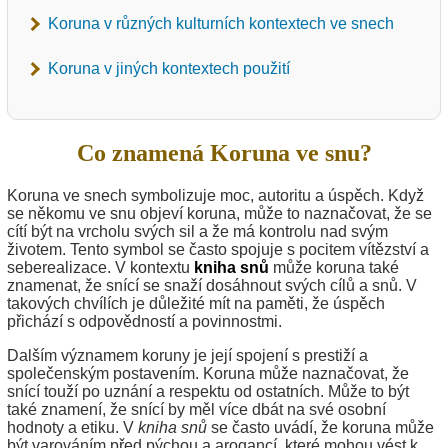
Koruna v různých kulturních kontextech ve snech
Koruna v jiných kontextech použití
Co znamená Koruna ve snu?
Koruna ve snech symbolizuje moc, autoritu a úspěch. Když
se někomu ve snu objeví koruna, může to naznačovat, že se
cítí být na vrcholu svých sil a že má kontrolu nad svým
životem. Tento symbol se často spojuje s pocitem vítězství a
seberealizace. V kontextu
kniha snů
může koruna také
znamenat, že snící se snaží dosáhnout svých cílů a snů. V
takových chvílích je důležité mít na paměti, že úspěch
přichází s odpovědností a povinnostmi.
Dalším významem koruny je její spojení s prestiží a
společenským postavením. Koruna může naznačovat, že
snící touží po uznání a respektu od ostatních. Může to být
také znamení, že snící by měl více dbát na své osobní
hodnoty a etiku. V
kniha snů
se často uvádí, že koruna může
být varováním před pýchou a arogancí, které mohou vést k