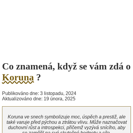
Co znamená, když se vám zdá o
Koruna
?
Publikováno dne: 3 listopadu, 2024
Aktualizováno dne: 19 února, 2025
Koruna ve snech symbolizuje moc, úspěch a prestiž, ale
také varuje před pýchou a ztrátou vlivu. Může naznačovat
duchovní růst a introspekci, přičemž vyzývá snícího, aby
se zaměřil na své skutečné hodnoty a cíle.