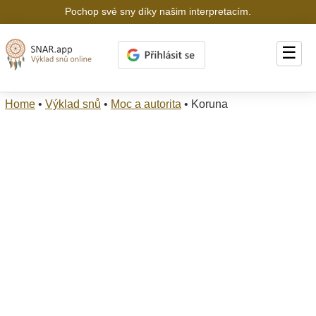
Pochop své sny díky našim interpretacím.
☰
Home
•
Výklad snů
•
Moc a autorita
•
Koruna