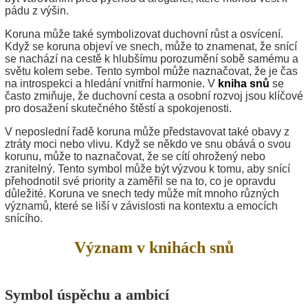
pádu z výšin.
Koruna může také symbolizovat duchovní růst a osvícení.
Když se koruna objeví ve snech, může to znamenat, že snící
se nachází na cestě k hlubšímu porozumění sobě samému a
světu kolem sebe. Tento symbol může naznačovat, že je čas
na introspekci a hledání vnitřní harmonie. V
kniha snů
se
často zmiňuje, že duchovní cesta a osobní rozvoj jsou klíčové
pro dosažení skutečného štěstí a spokojenosti.
V neposlední řadě koruna může představovat také obavy z
ztráty moci nebo vlivu. Když se někdo ve snu obává o svou
korunu, může to naznačovat, že se cítí ohrožený nebo
zranitelný. Tento symbol může být výzvou k tomu, aby snící
přehodnotil své priority a zaměřil se na to, co je opravdu
důležité. Koruna ve snech tedy může mít mnoho různých
významů, které se liší v závislosti na kontextu a emocích
snícího.
Význam v knihách snů
Symbol úspěchu a ambicí