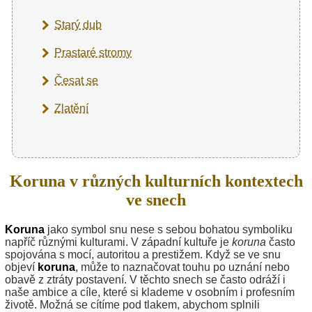
Starý dub
Prastaré stromy
Česat se
Zlatění
Koruna v různých kulturních kontextech
ve snech
Koruna
jako symbol snu nese s sebou bohatou symboliku
napříč různými kulturami. V západní kultuře je
koruna
často
spojována s mocí, autoritou a prestižem. Když se ve snu
objeví
koruna
, může to naznačovat touhu po uznání nebo
obavě z ztráty postavení. V těchto snech se často odráží i
naše ambice a cíle, které si klademe v osobním i profesním
životě. Možná se cítíme pod tlakem, abychom splnili