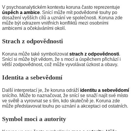
V psychoanalytickém kontextu koruna často reprezentuje
úspěch a ambice
. Snící může mít podvědomé touhy po
dosažení vyšších cílů a uznání ve společnosti. Koruna zde
může být odrazem vnitřních konfliktů mezi osobními
ambicemi a očekáváními okolí.
Strach z odpovědnosti
Koruna může také symbolizovat
strach z odpovědnosti
.
Snící si může být vědom, že s mocí a úspěchem přichází i
větší zodpovědnost, což může vyvolávat úzkost a obavy.
Identita a sebevědomí
Další interpretací je, že koruna odráží
identitu a sebevědomí
snícího. Může to naznačovat, že snící se snaží najít své místo
ve světě a vyrovnat se s tím, kdo skutečně je. Koruna zde
může představovat touhu po uznání a akceptaci od ostatních.
Symbol moci a autority