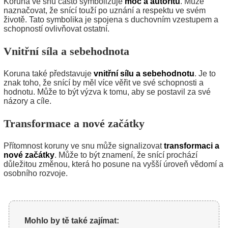
Koruna ve snu často symbolizuje
moc a autoritu
. Může
naznačovat, že snící touží po uznání a respektu ve svém
životě. Tato symbolika je spojena s duchovním vzestupem a
schopností ovlivňovat ostatní.
Vnitřní síla a sebehodnota
Koruna také představuje
vnitřní sílu a sebehodnotu
. Je to
znak toho, že snící by měl více věřit ve své schopnosti a
hodnotu. Může to být výzva k tomu, aby se postavil za své
názory a cíle.
Transformace a nové začátky
Přítomnost koruny ve snu může signalizovat
transformaci a
nové začátky
. Může to být znamení, že snící prochází
důležitou změnou, která ho posune na vyšší úroveň vědomí a
osobního rozvoje.
Mohlo by tě také zajímat: