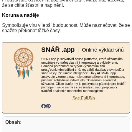
že se cítíte šťastní a naplnění.
Koruna a naděje
Symbolizuje víru v lepší budoucnost. Může naznačovat, že se
snažíte překonat těžké časy.
SNÁŘ .app
Online výklad snů
SNAR.app je inovativní online platforma, která uživatelům
umožňuje vytvářet vlastní interpretace a výklady snů.
Pomáhá porozumět skrytým významům snů
prostřednictvím sdílení snů, rozsáhlé databáze symbolů a
snářů a využití umělé inteligence. Díky AI SNAR.app
analyzuje vzorce a navrhuje personalizované interpretace,
přičemž zohledňuje individuální zkušenosti a kontext
uživatele. Cílem platformy je poskytnout nástroje pro hlubší
pochopení sebe sama skrze analýzu snů, propojující
tradiční znalosti s moderními technologiemi.
See Full Bio
Obsah: