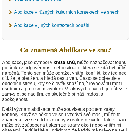
Abdikace v různých kulturních kontextech ve snech
Abdikace v jiných kontextech použití
Co znamená Abdikace ve snu?
Abdikace, jako symbol v
knize snů
, může naznačovat touhu
po úniku z odpovědnosti nebo situace, která se zdá být příliš
náročná. Tento sen může odrážet vnitřní konflikt, kdy jedinec
cítí, že je přetížen, a hledá cestu ven. Často se objevuje v
obdobích stresu, kdy se člověk snaží najít rovnováhu mezi
osobním a profesním životem. V takových chvílích je důležité
zamyslet se nad tím, co skutečně přináší radost a
spokojenost.
Další význam abdikace může souviset s pocitem ztráty
kontroly. Když se někdo ve snu vzdává své moci, může to
znamenat, že se cítí bezmocný v reálném životě. Tato situace
může být způsobena tlakem ze strany okolí nebo vnitřními
obavami. Je důležité si uvědomit, že každý má právo na svůj