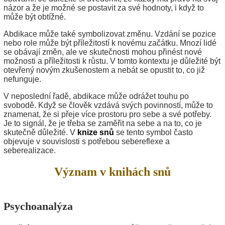
názor a že je možné se postavit za své hodnoty, i když to
může být obtížné.
Abdikace může také symbolizovat změnu. Vzdání se pozice
nebo role může být příležitostí k novému začátku. Mnozí lidé
se obávají změn, ale ve skutečnosti mohou přinést nové
možnosti a příležitosti k růstu. V tomto kontextu je důležité být
otevřený novým zkušenostem a nebát se opustit to, co již
nefunguje.
V neposlední řadě, abdikace může odrážet touhu po
svobodě. Když se člověk vzdává svých povinností, může to
znamenat, že si přeje více prostoru pro sebe a své potřeby.
Je to signál, že je třeba se zaměřit na sebe a na to, co je
skutečně důležité. V
knize snů
se tento symbol často
objevuje v souvislosti s potřebou sebereflexe a
seberealizace.
Význam v knihách snů
Psychoanalýza