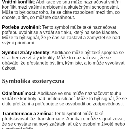
Vnitřní konflikt:
Abdikace ve snu může naznačovat vnitřní
konflikt mezi vašimi ambicemi a skutečnými schopnostmi.
Může to být odraz toho, že se cítíte rozpolcení mezi tím, co
chcete, a tím, co můžete dosáhnout.
Potřeba uvolnění:
Tento symbol může také naznačovat
potřebu uvolnit se a vzdát se tlaku, který na sebe kladete.
Může to být signál, že je čas se zastavit a zamyslet se nad
svými prioritami.
Symbol ztráty identity:
Abdikace může být také spojena se
strachem ze ztráty identity. Může to naznačovat, že se
obáváte, že přestanete být tím, kým jste, a to může vyvolávat
úzkost.
Symbolika ezoteryczna
Odmítnutí moci:
Abdikace ve snu může naznačovat touhu
vzdát se kontroly nad určitou situací. Může to být signál, že se
cítíte přetíženi a potřebujete se osvobodit od zodpovědnosti.
Transformace a změna:
Tento symbol může také
představovat fázi transformace. Abdikace může signalizovat,
že se chystáte na nový začátek, ať už v osobním životě nebo