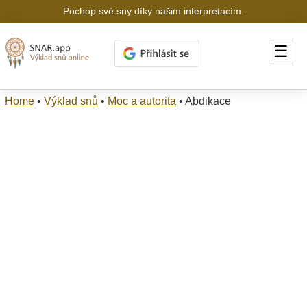
Pochop své sny díky našim interpretacím.
☰
Home
•
Výklad snů
•
Moc a autorita
•
Abdikace