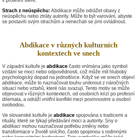
v profesní sféře.
Strach z neúspěchu:
Abdikace může odrážet obavy z
neúspěchu nebo ztráty autority. Může to být varování, abyste
se postavili svým strachům a nenechali se jimi ovládnout.
Abdikace v různých kulturních
kontextech ve snech
V západní kultuře je
abdikace
často vnímána jako symbol
vzdání se moci nebo odpovědnosti, což může mít hluboký
psychologický dopad na jednotlivce. Když se ve snech objeví
abdikace
, může to naznačovat touhu uniknout z náročných
situací nebo vztahů, které nás svazují. Tento motiv se může
objevovat v různých kontextech, od osobních krizí po profesní
dilemata, a odráží vnitřní konflikt mezi povinnostmi a osobní
svobodou.
Ve slovanské kultuře je
abdikace
spojována s tradicemi a
rituály, které se týkají předávání moci a autority. Sny o
abdikaci
mohou naznačovat potřebu změny nebo
transformace v životě snícího, často spojenou s rodinnými