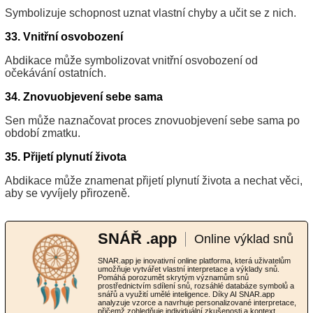
Symbolizuje schopnost uznat vlastní chyby a učit se z nich.
33. Vnitřní osvobození
Abdikace může symbolizovat vnitřní osvobození od
očekávání ostatních.
34. Znovuobjevení sebe sama
Sen může naznačovat proces znovuobjevení sebe sama po
období zmatku.
35. Přijetí plynutí života
Abdikace může znamenat přijetí plynutí života a nechat věci,
aby se vyvíjely přirozeně.
SNÁŘ .app
Online výklad snů
SNAR.app je inovativní online platforma, která uživatelům
umožňuje vytvářet vlastní interpretace a výklady snů.
Pomáhá porozumět skrytým významům snů
prostřednictvím sdílení snů, rozsáhlé databáze symbolů a
snářů a využití umělé inteligence. Díky AI SNAR.app
analyzuje vzorce a navrhuje personalizované interpretace,
přičemž zohledňuje individuální zkušenosti a kontext