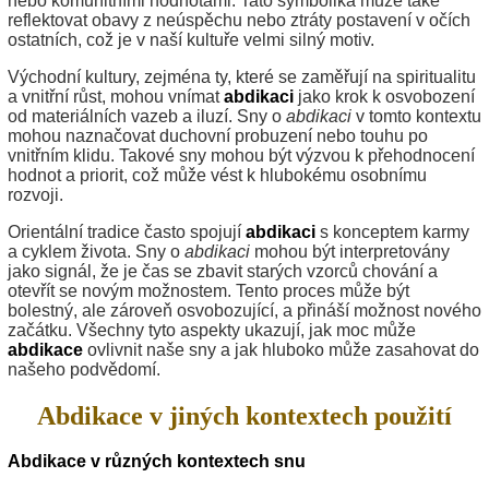
nebo komunitními hodnotami. Tato symbolika může také
reflektovat obavy z neúspěchu nebo ztráty postavení v očích
ostatních, což je v naší kultuře velmi silný motiv.
Východní kultury, zejména ty, které se zaměřují na spiritualitu
a vnitřní růst, mohou vnímat
abdikaci
jako krok k osvobození
od materiálních vazeb a iluzí. Sny o
abdikaci
v tomto kontextu
mohou naznačovat duchovní probuzení nebo touhu po
vnitřním klidu. Takové sny mohou být výzvou k přehodnocení
hodnot a priorit, což může vést k hlubokému osobnímu
rozvoji.
Orientální tradice často spojují
abdikaci
s konceptem karmy
a cyklem života. Sny o
abdikaci
mohou být interpretovány
jako signál, že je čas se zbavit starých vzorců chování a
otevřít se novým možnostem. Tento proces může být
bolestný, ale zároveň osvobozující, a přináší možnost nového
začátku. Všechny tyto aspekty ukazují, jak moc může
abdikace
ovlivnit naše sny a jak hluboko může zasahovat do
našeho podvědomí.
Abdikace v jiných kontextech použití
Abdikace v různých kontextech snu