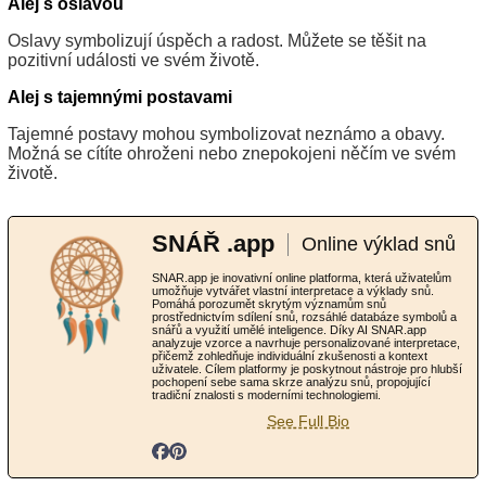
Alej s oslavou
Oslavy symbolizují úspěch a radost. Můžete se těšit na
pozitivní události ve svém životě.
Alej s tajemnými postavami
Tajemné postavy mohou symbolizovat neznámo a obavy.
Možná se cítíte ohroženi nebo znepokojeni něčím ve svém
životě.
SNÁŘ .app
Online výklad snů
SNAR.app je inovativní online platforma, která uživatelům
umožňuje vytvářet vlastní interpretace a výklady snů.
Pomáhá porozumět skrytým významům snů
prostřednictvím sdílení snů, rozsáhlé databáze symbolů a
snářů a využití umělé inteligence. Díky AI SNAR.app
analyzuje vzorce a navrhuje personalizované interpretace,
přičemž zohledňuje individuální zkušenosti a kontext
uživatele. Cílem platformy je poskytnout nástroje pro hlubší
pochopení sebe sama skrze analýzu snů, propojující
tradiční znalosti s moderními technologiemi.
See Full Bio