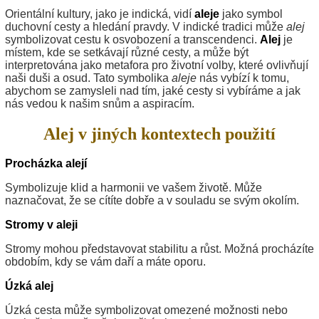
Orientální kultury, jako je indická, vidí
aleje
jako symbol
duchovní cesty a hledání pravdy. V indické tradici může
alej
symbolizovat cestu k osvobození a transcendenci.
Alej
je
místem, kde se setkávají různé cesty, a může být
interpretována jako metafora pro životní volby, které ovlivňují
naši duši a osud. Tato symbolika
aleje
nás vybízí k tomu,
abychom se zamysleli nad tím, jaké cesty si vybíráme a jak
nás vedou k našim snům a aspiracím.
Alej v jiných kontextech použití
Procházka alejí
Symbolizuje klid a harmonii ve vašem životě. Může
naznačovat, že se cítíte dobře a v souladu se svým okolím.
Stromy v aleji
Stromy mohou představovat stabilitu a růst. Možná procházíte
obdobím, kdy se vám daří a máte oporu.
Úzká alej
Úzká cesta může symbolizovat omezené možnosti nebo