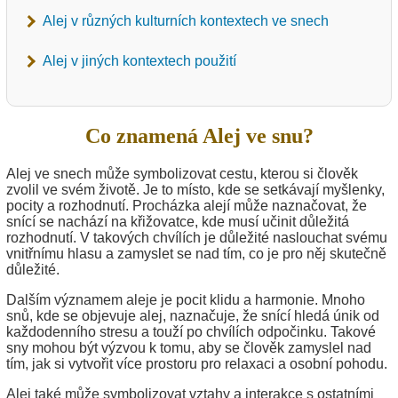
Alej v různých kulturních kontextech ve snech
Alej v jiných kontextech použití
Co znamená Alej ve snu?
Alej ve snech může symbolizovat cestu, kterou si člověk
zvolil ve svém životě. Je to místo, kde se setkávají myšlenky,
pocity a rozhodnutí. Procházka alejí může naznačovat, že
snící se nachází na křižovatce, kde musí učinit důležitá
rozhodnutí. V takových chvílích je důležité naslouchat svému
vnitřnímu hlasu a zamyslet se nad tím, co je pro něj skutečně
důležité.
Dalším významem aleje je pocit klidu a harmonie. Mnoho
snů, kde se objevuje alej, naznačuje, že snící hledá únik od
každodenního stresu a touží po chvílích odpočinku. Takové
sny mohou být výzvou k tomu, aby se člověk zamyslel nad
tím, jak si vytvořit více prostoru pro relaxaci a osobní pohodu.
Alej také může symbolizovat vztahy a interakce s ostatními