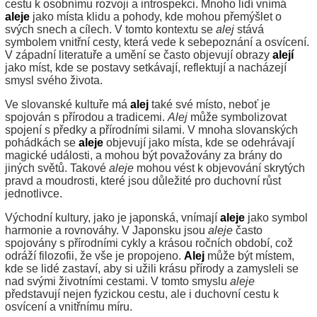
cestu k osobnímu rozvoji a introspekci. Mnoho lidí vnímá
aleje
jako místa klidu a pohody, kde mohou přemýšlet o
svých snech a cílech. V tomto kontextu se
alej
stává
symbolem vnitřní cesty, která vede k sebepoznání a osvícení.
V západní literatuře a umění se často objevují obrazy
alejí
jako míst, kde se postavy setkávají, reflektují a nacházejí
smysl svého života.
Ve slovanské kultuře má
alej
také své místo, neboť je
spojován s přírodou a tradicemi.
Alej
může symbolizovat
spojení s předky a přírodními silami. V mnoha slovanských
pohádkách se
aleje
objevují jako místa, kde se odehrávají
magické události, a mohou být považovány za brány do
jiných světů. Takové
aleje
mohou vést k objevování skrytých
pravd a moudrosti, které jsou důležité pro duchovní růst
jednotlivce.
Východní kultury, jako je japonská, vnímají
aleje
jako symbol
harmonie a rovnováhy. V Japonsku jsou
aleje
často
spojovány s přírodními cykly a krásou ročních období, což
odráží filozofii, že vše je propojeno.
Alej
může být místem,
kde se lidé zastaví, aby si užili krásu přírody a zamysleli se
nad svými životními cestami. V tomto smyslu
aleje
představují nejen fyzickou cestu, ale i duchovní cestu k
osvícení a vnitřnímu míru.