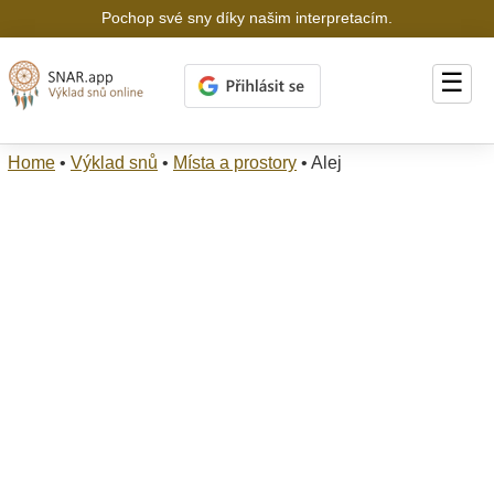
Pochop své sny díky našim interpretacím.
☰
Home
•
Výklad snů
•
Místa a prostory
•
Alej