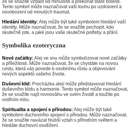
že se snažíte vzdálit od minulosti a překonat staré bolesti.
Tento symbol může naznačovat vaši touhu po uzdravení a
osvobození od minulých traumat.
Hledání identity:
Alej může být také symbolem hledání vaší
identity. Může naznačovat, že se snažíte pochopit, kdo
skutečně jste, a jaké jsou vaše skutečné potřeby a přání.
Symbolika ezoteryczna
Nové začátky:
Alej ve snu může symbolizovat nové začátky
a příležitosti. Může naznačovat, že se chystáte na novou
cestu, která vás povede k osobnímu růstu a objevování
nových aspektů vašeho života.
Duševní klid:
Procházka alejí může představovat hledání
duševního klidu a harmonie. Tento symbol může naznačovat,
že se snažíte najít rovnováhu ve svém životě a toužíte po
vnitřním míru.
Spiritualita a spojení s přírodou:
Alej může být také
symbolem duchovního spojení s přírodou. Může naznačovat,
že se snažíte navázat hlubší vztah s přírodním světem a
hledáte duchovní osvěžení.