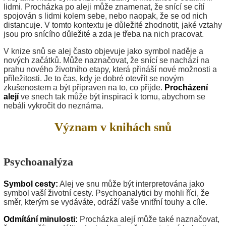
lidmi. Procházka po aleji může znamenat, že snící se cítí
spojován s lidmi kolem sebe, nebo naopak, že se od nich
distancuje. V tomto kontextu je důležité zhodnotit, jaké vztahy
jsou pro snícího důležité a zda je třeba na nich pracovat.
V knize snů se alej často objevuje jako symbol naděje a
nových začátků. Může naznačovat, že snící se nachází na
prahu nového životního etapy, která přináší nové možnosti a
příležitosti. Je to čas, kdy je dobré otevřít se novým
zkušenostem a být připraven na to, co přijde.
Procházení
alejí
ve snech tak může být inspirací k tomu, abychom se
nebáli vykročit do neznáma.
Význam v knihách snů
Psychoanalýza
Symbol cesty:
Alej ve snu může být interpretována jako
symbol vaší životní cesty. Psychoanalytici by mohli říci, že
směr, kterým se vydáváte, odráží vaše vnitřní touhy a cíle.
Odmítání minulosti:
Procházka alejí může také naznačovat,