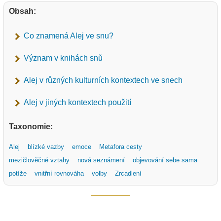
Obsah:
Co znamená Alej ve snu?
Význam v knihách snů
Alej v různých kulturních kontextech ve snech
Alej v jiných kontextech použití
Taxonomie:
Alej
blízké vazby
emoce
Metafora cesty
mezičlověčné vztahy
nová seznámení
objevování sebe sama
potíže
vnitřní rovnováha
volby
Zrcadlení