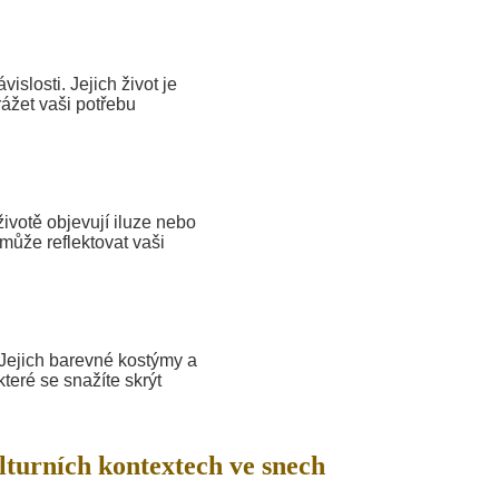
slosti. Jejich život je
ážet vaši potřebu
votě objevují iluze nebo
 může reflektovat vaši
 Jejich barevné kostýmy a
teré se snažíte skrýt
lturních kontextech ve snech