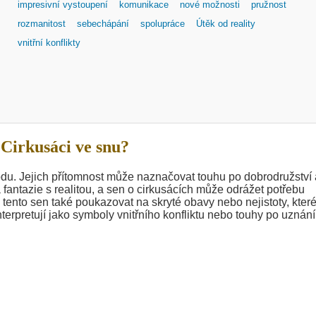
impresivní vystoupení
komunikace
nové možnosti
pružnost
rozmanitost
sebechápání
spolupráce
Útěk od reality
vnitřní konflikty
Cirkusáci ve snu?
odu. Jejich přítomnost může naznačovat touhu po dobrodružství 
 fantazie s realitou, a sen o cirkusácích může odrážet potřebu
 tento sen také poukazovat na skryté obavy nebo nejistoty, kter
nterpretují jako symboly vnitřního konfliktu nebo touhy po uznání