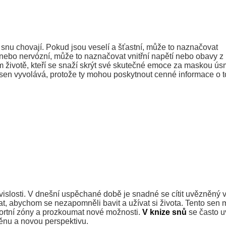
 v snu chovají. Pokud jsou veselí a šťastní, může to naznačovat
 nebo nervózní, může to naznačovat vnitřní napětí nebo obavy z
m životě, kteří se snaží skrýt své skutečné emoce za maskou ú
sen vyvolává, protože ty mohou poskytnout cenné informace o 
slosti. V dnešní uspěchané době je snadné se cítit uvězněný 
, abychom se nezapomněli bavit a užívat si života. Tento sen
fortní zóny a prozkoumat nové možnosti.
V knize snů
se často u
měnu a novou perspektivu.