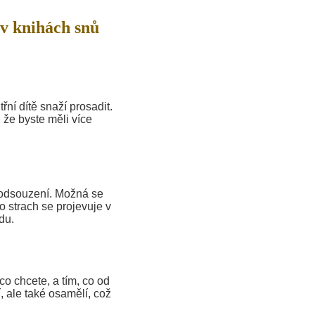
v knihách snů
ní dítě snaží prosadit.
 že byste měli více
 odsouzení. Možná se
o strach se projevuje v
du.
co chcete, a tím, co od
, ale také osamělí, což