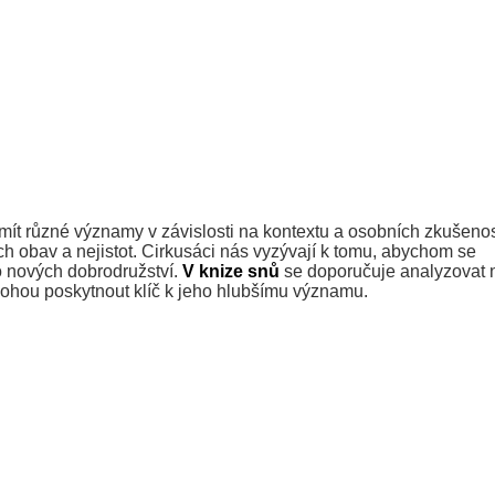
 mít různé významy v závislosti na kontextu a osobních zkušeno
ých obav a nejistot. Cirkusáci nás vyzývají k tomu, abychom se
do nových dobrodružství.
V knize snů
se doporučuje analyzovat 
y mohou poskytnout klíč k jeho hlubšímu významu.