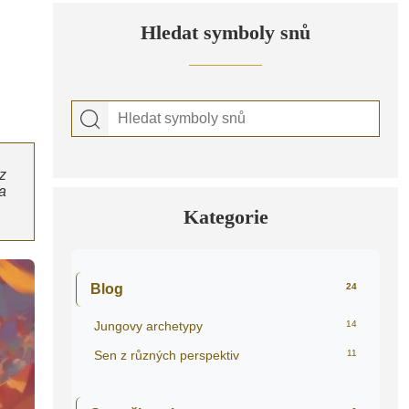
Hledat symboly snů
z
na
Kategorie
Blog
24
Jungovy archetypy
14
Sen z různých perspektiv
11