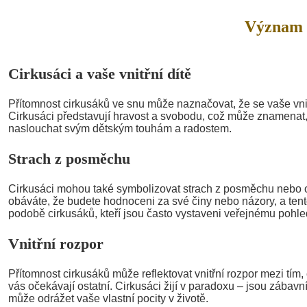
Význam 
Cirkusáci a vaše vnitřní dítě
Přítomnost cirkusáků ve snu může naznačovat, že se vaše vnitř
Cirkusáci představují hravost a svobodu, což může znamenat,
naslouchat svým dětským touhám a radostem.
Strach z posměchu
Cirkusáci mohou také symbolizovat strach z posměchu nebo
obáváte, že budete hodnoceni za své činy nebo názory, a tent
podobě cirkusáků, kteří jsou často vystaveni veřejnému pohle
Vnitřní rozpor
Přítomnost cirkusáků může reflektovat vnitřní rozpor mezi tím, 
vás očekávají ostatní. Cirkusáci žijí v paradoxu – jsou zábavní
může odrážet vaše vlastní pocity v životě.