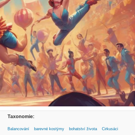
Taxonomie:
Balancování
barevné kostýmy
bohatství života
Cirkusáci