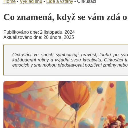
Home
•
Výklad snů
•
Lidé a vztahy
•
Cirkusáci
Co znamená, když se vám zdá 
Publikováno dne: 2 listopadu, 2024
Aktualizováno dne: 20 února, 2025
Cirkusáci ve snech symbolizují hravost, touhu po s
každodenní rutiny a vyjádřit svou kreativitu. Cirkusáci ta
emocích v snu mohou představovat pozitivní změny nebo v