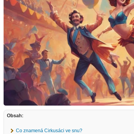
Obsah:
Co znamená Cirkusáci ve snu?