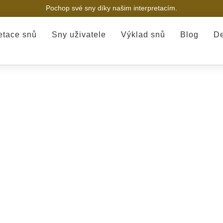
Pochop své sny díky našim interpretacím.
retace snů
Sny uživatele
Výklad snů
Blog
De