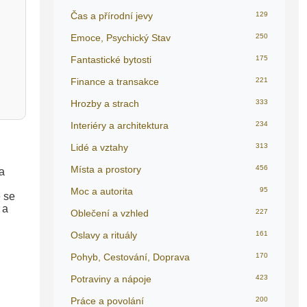
Čas a přírodní jevy
129
Emoce, Psychický Stav
250
Fantastické bytosti
175
Finance a transakce
221
Hrozby a strach
333
Interiéry a architektura
234
Lidé a vztahy
313
Místa a prostory
456
a
Moc a autorita
95
é se
 a
Oblečení a vzhled
227
Oslavy a rituály
161
Pohyb, Cestování, Doprava
170
Potraviny a nápoje
423
Práce a povolání
200