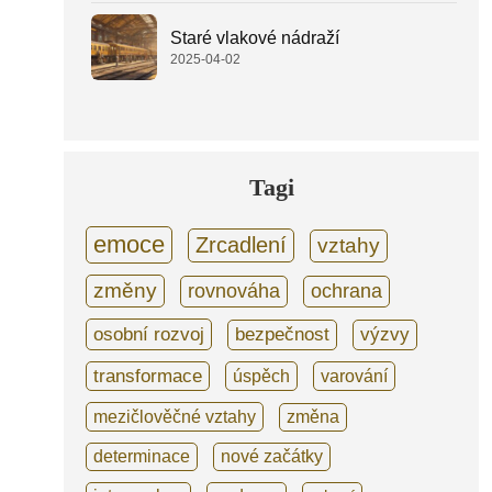
Staré vlakové nádraží
2025-04-02
Tagi
emoce
Zrcadlení
vztahy
změny
rovnováha
ochrana
osobní rozvoj
bezpečnost
výzvy
transformace
úspěch
varování
mezičlověčné vztahy
změna
determinace
nové začátky