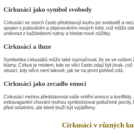
Cirkusáci jako symbol svobody
Cirkusáci ve snech často představují touhu po svobodě a nezávi
spojen s putováním a objevováním nových míst, což může odr
uniknout z každodenní rutiny a hledat nové zážitky.
Cirkusáci a iluze
Symbolika cirkusáků může také naznačovat, že se ve vašem ži
klamy. Cirkus je místem, kde se věci často zdají být jinak, což
situaci, kdy něco není takové, jak se na první pohled zdá.
Cirkusáci jako zrcadlo emocí
Cirkusáci mohou představovat vaše vnitřní emoce a konflikty.
extravagantní chování mohou symbolizovat potlačené pocity, k
před ostatními, ale které touží být vyjádřeny.
Cirkusáci v různých ku