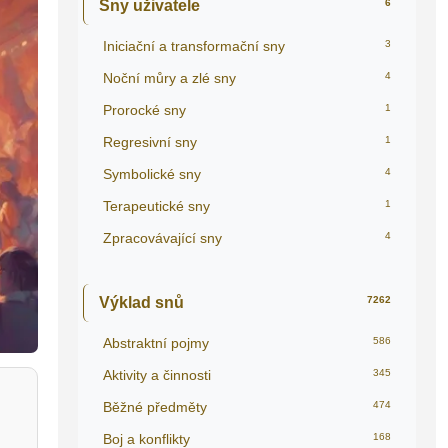
Sny uživatele
6
Iniciační a transformační sny
3
Noční můry a zlé sny
4
Prorocké sny
1
Regresivní sny
1
Symbolické sny
4
Terapeutické sny
1
Zpracovávající sny
4
Výklad snů
7262
Abstraktní pojmy
586
Aktivity a činnosti
345
Běžné předměty
474
Boj a konflikty
168