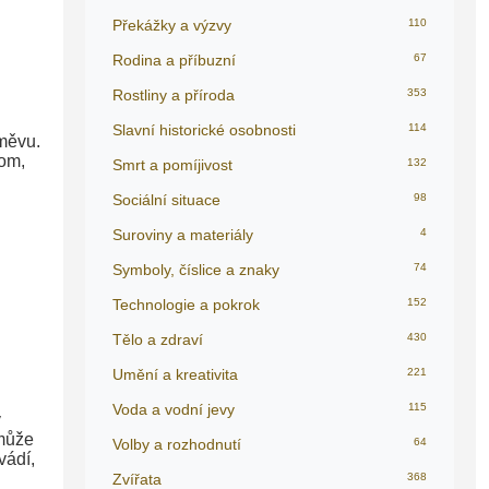
Překážky a výzvy
110
Rodina a příbuzní
67
Rostliny a příroda
353
Slavní historické osobnosti
114
směvu.
tom,
Smrt a pomíjivost
132
Sociální situace
98
Suroviny a materiály
4
Symboly, číslice a znaky
74
Technologie a pokrok
152
Tělo a zdraví
430
Umění a kreativita
221
Voda a vodní jevy
115
v
 může
Volby a rozhodnutí
64
vádí,
Zvířata
368