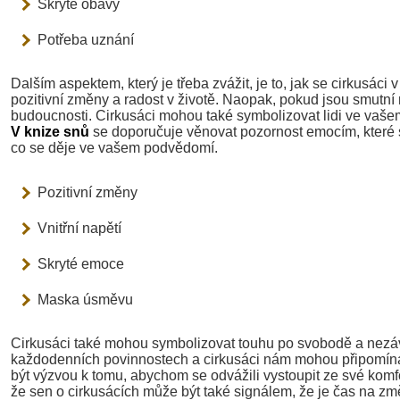
Skryté obavy
Potřeba uznání
Dalším aspektem, který je třeba zvážit, je to, jak se cirkusáci
pozitivní změny a radost v životě. Naopak, pokud jsou smutní
budoucnosti. Cirkusáci mohou také symbolizovat lidi ve vaše
V knize snů
se doporučuje věnovat pozornost emocím, které 
co se děje ve vašem podvědomí.
Pozitivní změny
Vnitřní napětí
Skryté emoce
Maska úsměvu
Cirkusáci také mohou symbolizovat touhu po svobodě a nezávi
každodenních povinnostech a cirkusáci nám mohou připomínat
být výzvou k tomu, abychom se odvážili vystoupit ze své kom
že sen o cirkusácích může být také signálem, že je čas na z