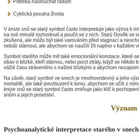
Potřeba naslouchat radám
Cyklická povaha života
V
knize snů
se starý symbol často interpretuje jako výzva k int
na své minulé rozhodnutí a poučit se z nich. Starý člověk ve
zkušená, ale může být také varováním před stagnací a neocho
nebáli stárnout, ale abychom se naučili žít naplno v každém v
Symbol starého může mít také emocionální konotace, které se t
obav o blízké, kteří stárnou, nebo pocit ztráty, když se někdo
vážili času stráveného s našimi blízkými a abychom nezapomín
Na závěr, starý symbol ve snech je mnohovrstevný a jeho výz
mortalitě, ale také povzbuzení k tomu, abychom se učili z min
knize snů
se starý symbol často zmiňuje jako klíč k pochopení
snům a jejich poselství.
Význam 
Psychoanalytické interpretace starého v snech