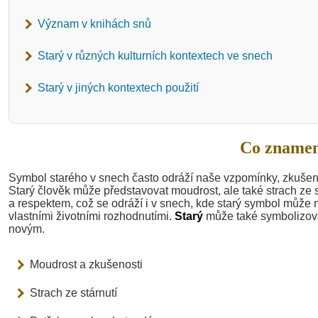
Význam v knihách snů
Starý v různých kulturních kontextech ve snech
Starý v jiných kontextech použití
Co znamen
Symbol starého v snech často odráží naše vzpomínky, zkušen
Starý člověk může představovat moudrost, ale také strach ze stá
a respektem, což se odráží i v snech, kde starý symbol může
vlastními životními rozhodnutími.
Starý
může také symbolizovat
novým.
Moudrost a zkušenosti
Strach ze stárnutí