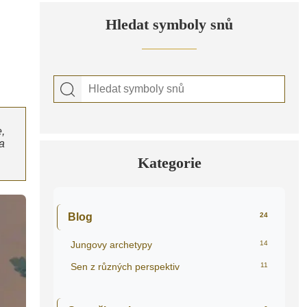
Hledat symboly snů
,
a
Kategorie
Blog
24
Jungovy archetypy
14
Sen z různých perspektiv
11