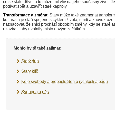
co se stalo dříve, a to může mít vliv na jeho současný život. Je
podívat zpět a uzavřít staré kapitoly.
Transformace a změna:
Starý může také znamenat transfor
kulturách je stáří spojeno s cyklem života, smrtí a znovuzroz
naznačovat, že snící prochází obdobím změny, kdy se staré as
uzavírají, aby uvolnily místo novým začátkům.
Mohlo by tě také zajímat:
Starý dub
Starý klíč
Kolo svobody a propasti: Sen o rychlosti a pádu
Svoboda a děs