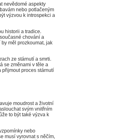
at nevědomé aspekty
m obavám nebo potlačeným
ýt výzvou k introspekci a
historii a tradice.
e současné chování a
í by měl prozkoumat, jak
ach ze stárnutí a smrti.
vá se změnami v těle a
 přijmout proces stárnutí
avuje moudrost a životní
aslouchat svým vnitřním
že to být také výzva k
 vzpomínky nebo
se musí vyrovnat s něčím,