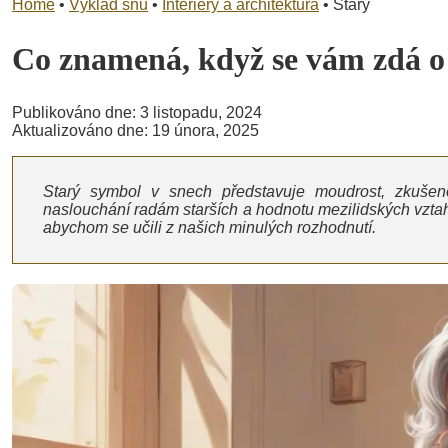
Home
•
Výklad snů
•
Interiéry a architektura
•
Starý
Co znamená, když se vám zdá 
Publikováno dne: 3 listopadu, 2024
Aktualizováno dne: 19 února, 2025
Starý symbol v snech představuje moudrost, zkušeno
naslouchání radám starších a hodnotu mezilidských vztah
abychom se učili z našich minulých rozhodnutí.