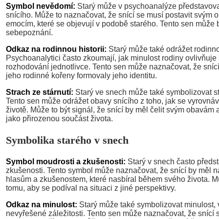
Symbol nevědomí:
Starý může v psychoanalýze představov
snícího. Může to naznačovat, že snící se musí postavit svý
emocím, které se objevují v podobě starého. Tento sen může b
sebepoznání.
Odkaz na rodinnou historii:
Starý může také odrážet rodinnou 
Psychoanalytici často zkoumají, jak minulost rodiny ovlivňuj
rozhodování jednotlivce. Tento sen může naznačovat, že sníc
jeho rodinné kořeny formovaly jeho identitu.
Strach ze stárnutí:
Starý ve snech může také symbolizovat str
Tento sen může odrážet obavy snícího z toho, jak se vyrovná
životě. Může to být signál, že snící by měl čelit svým obavám a
jako přirozenou součást života.
Symbolika starého v snech
Symbol moudrosti a zkušenosti:
Starý v snech často předst
zkušenosti. Tento symbol může naznačovat, že snící by měl n
hlasům a zkušenostem, které nasbíral během svého života. Mů
tomu, aby se podíval na situaci z jiné perspektivy.
Odkaz na minulost:
Starý může také symbolizovat minulost,
nevyřešené záležitosti. Tento sen může naznačovat, že snící 