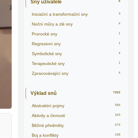
Sny uživatele
6
Iniciační a transformační sny
3
Noční můry a zlé sny
4
Prorocké sny
1
Regresivní sny
1
Symbolické sny
4
Terapeutické sny
1
Zpracovávající sny
4
Výklad snů
7262
Abstraktní pojmy
586
Aktivity a činnosti
345
Běžné předměty
474
Boj a konflikty
168