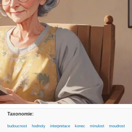
Taxonomie:
budoucnost
hodnoty
interpretace
konec
minulost
moudrost