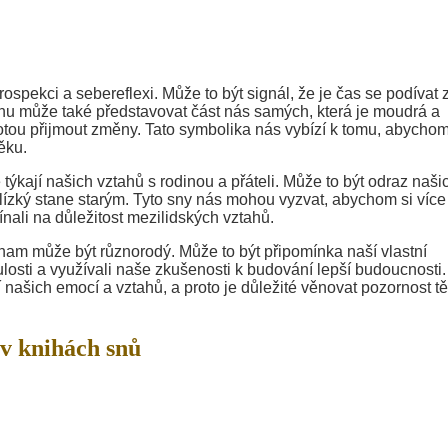
rospekci a sebereflexi. Může to být signál, že je čas se podívat 
 snu může také představovat část nás samých, která je moudrá a
tou přijmout změny. Tato symbolika nás vybízí k tomu, abycho
ěku.
ýkají našich vztahů s rodinou a přáteli. Může to být odraz naši
 blízký stane starým. Tyto sny nás mohou vyzvat, abychom si více
ali na důležitost mezilidských vztahů.
nam může být různorodý. Může to být připomínka naší vlastní
ulosti a využívali naše zkušenosti k budování lepší budoucnosti.
 našich emocí a vztahů, a proto je důležité věnovat pozornost t
v knihách snů