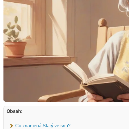
Obsah:
Co znamená Starý ve snu?