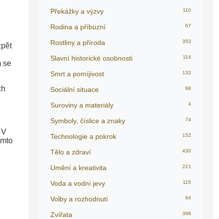
Překážky a výzvy
110
Rodina a příbuzní
67
Rostliny a příroda
353
zpět
Slavní historické osobnosti
114
m se
Smrt a pomíjivost
132
ch
Sociální situace
98
Suroviny a materiály
4
Symboly, číslice a znaky
74
 V
Technologie a pokrok
152
ěmto
Tělo a zdraví
430
Umění a kreativita
221
Voda a vodní jevy
115
Volby a rozhodnutí
64
Zvířata
368