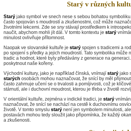
Starý v různých kult
Starý
jako symbol ve snech nese s sebou bohatou symboliku, kt
často spojován s moudrostí a zkušenostmi, což může naznačo
životními lekcemi. Zde se
sny
stávají prostředkem k introspek
naučit, abychom mohli jít dál. V tomto kontextu je
starý
vnímán
minulost ovlivňuje přítomnost.
Naopak ve slovanské kultuře je
starý
spojen s tradicemi a r
po spojení s předky a jejich moudrostí. Tato symbolika může n
tradic a hodnot, které byly předávány z generace na generaci
poskytnout naše kořeny.
Východní kultury, jako je například čínská, vnímají
starý
jako 
starých
osobách mohou naznačovat, že snící by měl přijmout 
často zahrnuje učení se o trvalosti a pomíjivosti, což je klíčov
stárnutí, ale i duchovní moudrost, kterou je třeba v životě rozvíj
V orientální kultuře, zejména v indické tradici, je
starý
vnímán 
naznačovat, že snící se nachází na cestě k duchovnímu osvíce
životě. V tomto smyslu
starý
není jen symbolem minulosti, ale i
postavách mohou tedy sloužit jako připomínka, že každý okamž
a zkušenosti.