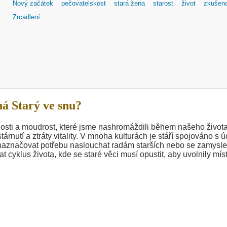
Nový začátek
pečovatelskost
stará žena
starost
život
zkušen
Zrcadlení
á Starý ve snu?
osti a moudrost, které jsme nashromáždili během našeho života
rnutí a ztráty vitality. V mnoha kulturách je stáří spojováno s ú
 naznačovat potřebu naslouchat radám starších nebo se zamysle
 cyklus života, kde se staré věci musí opustit, aby uvolnily mís