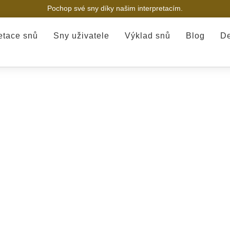
Pochop své sny díky našim interpretacím.
retace snů
Sny uživatele
Výklad snů
Blog
De