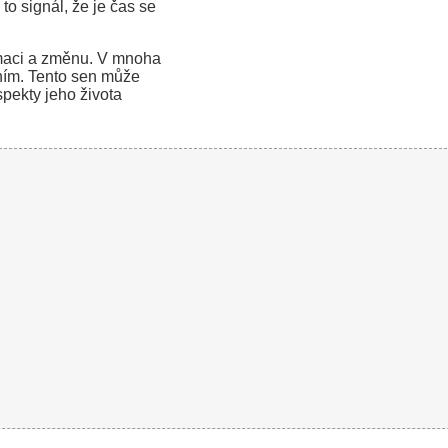
 to signál, že je čas se
maci a změnu. V mnoha
ením. Tento sen může
pekty jeho života