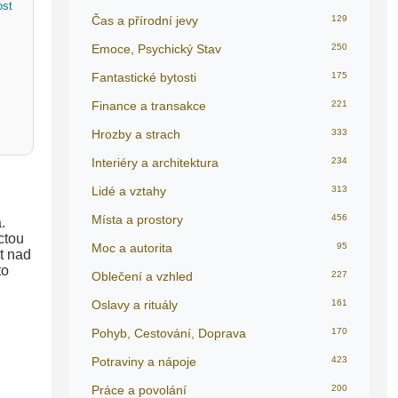
ost
Čas a přírodní jevy
129
Emoce, Psychický Stav
250
Fantastické bytosti
175
Finance a transakce
221
Hrozby a strach
333
Interiéry a architektura
234
Lidé a vztahy
313
Místa a prostory
456
.
ctou
Moc a autorita
95
t nad
to
Oblečení a vzhled
227
Oslavy a rituály
161
Pohyb, Cestování, Doprava
170
Potraviny a nápoje
423
Práce a povolání
200