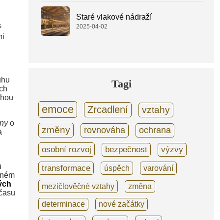
Staré vlakové nádraží
2025-04-02
ý
mi
uhu
Tagi
ých
ohou
emoce
Zrcadlení
vztahy
ny
o
změny
rovnováha
ochrana
a
osobní rozvoj
bezpečnost
výzvy
u
transformace
úspěch
varování
asném
ých
mezičlověčné vztahy
změna
 času
determinace
nové začátky