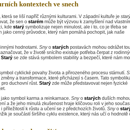
urních kontextech ve snech
erá se liší napříč různými kulturami. V západní kultuře je
star
vat, že sen o
starém
může být výzvou k zamyšlení nad vlastní
ci, kde
starý
symbolizuje nejen minulost, ale i to, co je třeba se
 jako cenný průvodce, který nám pomáhá pochopit, jak naše
odinnými hodnotami.
Sny
o
starých
postavách mohou odrážet to
aznačovat, že v životě snícího existuje potřeba čerpat z rodinn
.
Starý
se zde stává symbolem stability a bezpečí, které nám m
symbol cyklické povahy života a přirozeného procesu stárnutí.
S
změny a transformace, které přicházejí s časem. Tato symbolik
é pro duchovní růst.
Starý
zde může představovat nejen fyzické
et.
jako symbol karma a reinkarnace.
Sny
o
starých
duších moho
ní a že jeho minulá zkušenost hraje klíčovou roli v jeho souč
 příležitostí k růstu a učení se z předchozích životů.
Sny
o
star
ik je součástí širšího cyklu existence, který nás učí o hodnotě