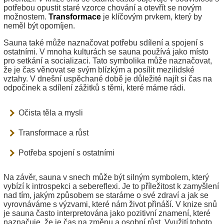
potřebou opustit staré vzorce chování a otevřít se novým
možnostem.
Transformace
je klíčovým prvkem, který by
neměl být opomíjen.
Sauna také může naznačovat potřebu sdílení a spojení s
ostatními. V mnoha kulturách se sauna používá jako místo
pro setkání a socializaci. Tato symbolika může naznačovat,
že je čas věnovat se svým blízkým a posílit mezilidské
vztahy. V dnešní uspěchané době je důležité najít si čas na
odpočinek a sdílení zážitků s těmi, které máme rádi.
Očista těla a mysli
Transformace a růst
Potřeba spojení s ostatními
Na závěr, sauna v snech může být silným symbolem, který
vybízí k introspekci a sebereflexi. Je to příležitost k zamyšlení
nad tím, jakým způsobem se staráme o své zdraví a jak se
vyrovnáváme s výzvami, které nám život přináší. V knize snů
je sauna často interpretována jako pozitivní znamení, které
naznačuje, že je čas na změnu a osobní růst. Využití tohoto