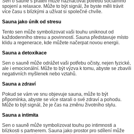
Sen o sauně s přáteli může naznačovat potřebu sociálního
spojení a relaxace. Může to být signál, že byste měli trávit
více času s blízkými a užívat si společné chvíle.
Sauna jako únik od stresu
Tento sen může symbolizovat vaši touhu uniknout od
každodenního stresu a povinností. Sauna představuje místo
klidu a regenerace, kde můžete načerpat novou energii.
Sauna a detoxikace
Sen o sauně může odrážet vaši potřebu očisty, nejen fyzické,
ale i emocionální. Může to být výzva k tomu, abyste se zbavili
negativních myšlenek nebo vztahů.
Sauna a zdraví
Pokud se vám ve snu objevuje sauna, může to být
připomínka, abyste se více starali o své zdraví a pohodu.
Může to být signál, že je čas na změnu životního stylu.
Sauna a intimita
Sen o sauně může symbolizovat touhu po intimnosti a
blízkosti s partnerem. Sauna jako prostor pro sdílení může