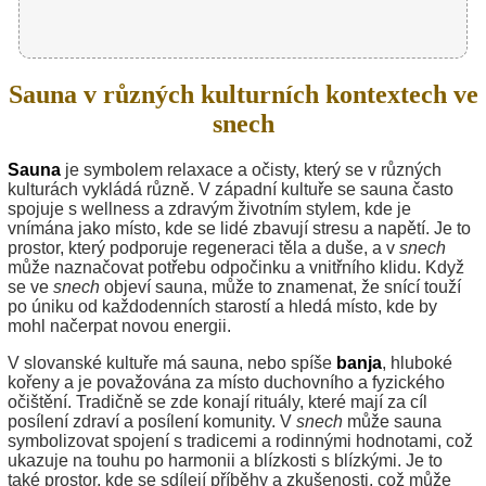
Sauna v různých kulturních kontextech ve
snech
Sauna
je symbolem relaxace a očisty, který se v různých
kulturách vykládá různě. V západní kultuře se sauna často
spojuje s wellness a zdravým životním stylem, kde je
vnímána jako místo, kde se lidé zbavují stresu a napětí. Je to
prostor, který podporuje regeneraci těla a duše, a v
snech
může naznačovat potřebu odpočinku a vnitřního klidu. Když
se ve
snech
objeví sauna, může to znamenat, že snící touží
po úniku od každodenních starostí a hledá místo, kde by
mohl načerpat novou energii.
V slovanské kultuře má sauna, nebo spíše
banja
, hluboké
kořeny a je považována za místo duchovního a fyzického
očištění. Tradičně se zde konají rituály, které mají za cíl
posílení zdraví a posílení komunity. V
snech
může sauna
symbolizovat spojení s tradicemi a rodinnými hodnotami, což
ukazuje na touhu po harmonii a blízkosti s blízkými. Je to
také prostor, kde se sdílejí příběhy a zkušenosti, což může