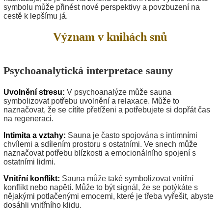
symbolu může přinést nové perspektivy a povzbuzení na
cestě k lepšímu já.
Význam v knihách snů
Psychoanalytická interpretace sauny
Uvolnění stresu:
V psychoanalýze může sauna
symbolizovat potřebu uvolnění a relaxace. Může to
naznačovat, že se cítíte přetíženi a potřebujete si dopřát čas
na regeneraci.
Intimita a vztahy:
Sauna je často spojována s intimními
chvílemi a sdílením prostoru s ostatními. Ve snech může
naznačovat potřebu blízkosti a emocionálního spojení s
ostatními lidmi.
Vnitřní konflikt:
Sauna může také symbolizovat vnitřní
konflikt nebo napětí. Může to být signál, že se potýkáte s
nějakými potlačenými emocemi, které je třeba vyřešit, abyste
dosáhli vnitřního klidu.