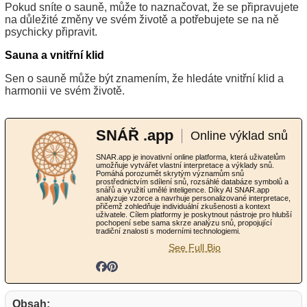
Pokud sníte o sauně, může to naznačovat, že se připravujete
na důležité změny ve svém životě a potřebujete se na ně
psychicky připravit.
Sauna a vnitřní klid
Sen o sauně může být znamením, že hledáte vnitřní klid a
harmonii ve svém životě.
SNÁŘ .app
Online výklad snů
SNAR.app je inovativní online platforma, která uživatelům
umožňuje vytvářet vlastní interpretace a výklady snů.
Pomáhá porozumět skrytým významům snů
prostřednictvím sdílení snů, rozsáhlé databáze symbolů a
snářů a využití umělé inteligence. Díky AI SNAR.app
analyzuje vzorce a navrhuje personalizované interpretace,
přičemž zohledňuje individuální zkušenosti a kontext
uživatele. Cílem platformy je poskytnout nástroje pro hlubší
pochopení sebe sama skrze analýzu snů, propojující
tradiční znalosti s moderními technologiemi.
See Full Bio
Obsah: