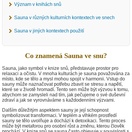
Význam v knihách snů
Sauna v různých kulturních kontextech ve snech
Sauna v jiných kontextech použití
Co znamená Sauna ve snu?
Sauna, jako symbol v knize snů, představuje prostor pro
relaxaci a očistu. V mnoha kulturách je sauna považována za
místo, kde se tělo a mysl mohou spojit v harmonii. Vstup do
sauny může naznačovat potřebu zbavit se stresu a napětí,
které se v životě hromadí. Tento sen může být výzvou k tomu,
abychom se zamysleli nad tím, jak pečujeme o své duševní
zdraví a jak se vyrovnáváme s každodenními výzvami.
Dalším důležitým aspektem sauny je její schopnost
symbolizovat transformaci. V teplém a vlhkém prostředí
sauny se tělo uvolňuje a dochází k detoxikaci. Tento proces
může být metaforou pro osobní růst a změnu, kterou člověk
prochází. V knize snů se sauna často objevuje v souvislosti s