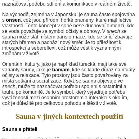
naznačovat potřebu sdílení a komunikace v reálném životě.
Na východě, zejména v Japonsku, je sauna často spojována
s
onsen
, což jsou přírodní horké prameny, které mají léčivé
vlastnosti. Tento koncept v sobě nese duchovní dimenzi, kde
se voda považuje za symbol očisty a obnovy. V
snech
se
sauna může stát místem transformace, kde se snící zbavuje
starých břemen a nachází nový směr. Je to příležitost k
introspekci a sebereflexi, což může vést k významným
změnám v životě.
Orientální kultury, jako je například turecká, mají také své
varianty sauny, jako je
hamam
, kde se klade důraz na rituály
očisty a relaxace. Tyto prostory jsou často považovány za
místa setkání a socializace. Když se sauna objevuje ve
snech
, může to naznačovat potřebu spojení s ostatními a
touhu po komunitě. Je to symbol, který vyjadřuje potřebu
vyváženosti mezi osobním prostorem a interakcí s okolím,
což je důležité pro celkovou pohodu a štěstí v životě.
Sauna v jiných kontextech použití
Sauna s přáteli