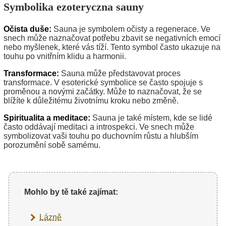
Symbolika ezoteryczna sauny
Očista duše:
Sauna je symbolem očisty a regenerace. Ve
snech může naznačovat potřebu zbavit se negativních emocí
nebo myšlenek, které vás tíží. Tento symbol často ukazuje na
touhu po vnitřním klidu a harmonii.
Transformace:
Sauna může představovat proces
transformace. V esoterické symbolice se často spojuje s
proměnou a novými začátky. Může to naznačovat, že se
blížíte k důležitému životnímu kroku nebo změně.
Spiritualita a meditace:
Sauna je také místem, kde se lidé
často oddávají meditaci a introspekci. Ve snech může
symbolizovat vaši touhu po duchovním růstu a hlubším
porozumění sobě samému.
Mohlo by tě také zajímat:
Lázně