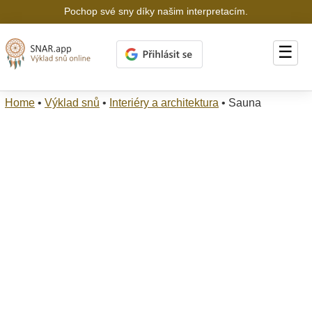
Pochop své sny díky našim interpretacím.
☰
Home
•
Výklad snů
•
Interiéry a architektura
•
Sauna