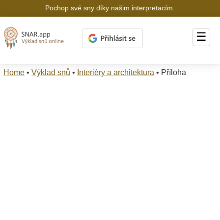
Pochop své sny díky našim interpretacím.
☰
Home
•
Výklad snů
•
Interiéry a architektura
•
Příloha