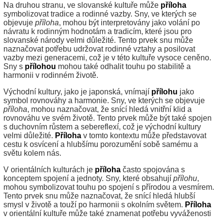
Na druhou stranu, ve slovanské kultuře může
příloha
symbolizovat tradice a rodinné vazby. Sny, ve kterých se
objevuje
příloha
, mohou být interpretovány jako volání po
návratu k rodinným hodnotám a tradicím, které jsou pro
slovanské národy velmi důležité. Tento prvek snu může
naznačovat potřebu udržovat rodinné vztahy a posilovat
vazby mezi generacemi, což je v této kultuře vysoce ceněno.
Sny s
přílohou
mohou také odhalit touhu po stabilitě a
harmonii v rodinném životě.
Východní kultury, jako je japonská, vnímají
přílohu
jako
symbol rovnováhy a harmonie. Sny, ve kterých se objevuje
příloha
, mohou naznačovat, že snící hledá vnitřní klid a
rovnováhu ve svém životě. Tento prvek může být také spojen
s duchovním růstem a sebereflexí, což je východní kultury
velmi důležité.
Příloha
v tomto kontextu může představovat
cestu k osvícení a hlubšímu porozumění sobě samému a
světu kolem nás.
V orientálních kulturách je
příloha
často spojována s
konceptem spojení a jednoty. Sny, které obsahují
přílohu
,
mohou symbolizovat touhu po spojení s přírodou a vesmírem.
Tento prvek snu může naznačovat, že snící hledá hlubší
smysl v životě a touží po harmonii s okolním světem.
Příloha
v orientální kultuře může také znamenat potřebu vyváženosti