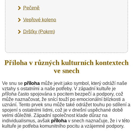
Pečeně
Vepřové koleno
Dršťky (Pokrm)
Příloha v různých kulturních kontextech
ve snech
Ve snu se
příloha
může jevit jako symbol, který odráží naše
vztahy s ostatními a naše potřeby. V západní kultuře je
příloha
často spojována s pocitem bezpečí a podpory, což
může naznačovat, že snící touží po emocionální blízkosti a
uznání. Tento prvek snu může také odrážet touhu po sdílení a
spojení s ostatními lidmi, což je v dnešní uspěchané době
velmi důležité. Západní společnost klade důraz na
individualismus, avšak
příloha
v snech naznačuje, že i v této
kultuře je potřeba komunitního pocitu a vzájemné podpory.