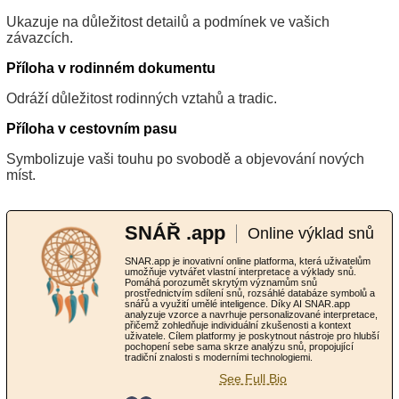
Ukazuje na důležitost detailů a podmínek ve vašich
závazcích.
Příloha v rodinném dokumentu
Odráží důležitost rodinných vztahů a tradic.
Příloha v cestovním pasu
Symbolizuje vaši touhu po svobodě a objevování nových
míst.
SNÁŘ .app
Online výklad snů
SNAR.app je inovativní online platforma, která uživatelům
umožňuje vytvářet vlastní interpretace a výklady snů.
Pomáhá porozumět skrytým významům snů
prostřednictvím sdílení snů, rozsáhlé databáze symbolů a
snářů a využití umělé inteligence. Díky AI SNAR.app
analyzuje vzorce a navrhuje personalizované interpretace,
přičemž zohledňuje individuální zkušenosti a kontext
uživatele. Cílem platformy je poskytnout nástroje pro hlubší
pochopení sebe sama skrze analýzu snů, propojující
tradiční znalosti s moderními technologiemi.
See Full Bio