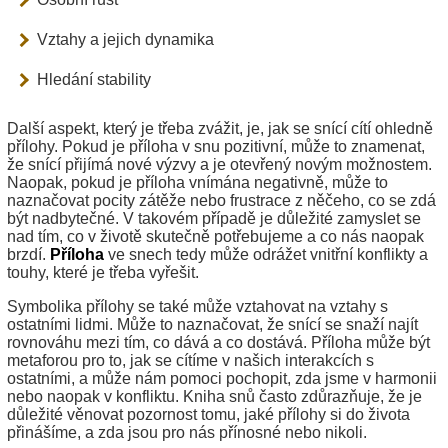
Vztahy a jejich dynamika
Hledání stability
Další aspekt, který je třeba zvážit, je, jak se snící cítí ohledně
přílohy. Pokud je příloha v snu pozitivní, může to znamenat,
že snící přijímá nové výzvy a je otevřený novým možnostem.
Naopak, pokud je příloha vnímána negativně, může to
naznačovat pocity zátěže nebo frustrace z něčeho, co se zdá
být nadbytečné. V takovém případě je důležité zamyslet se
nad tím, co v životě skutečně potřebujeme a co nás naopak
brzdí.
Příloha
ve snech tedy může odrážet vnitřní konflikty a
touhy, které je třeba vyřešit.
Symbolika přílohy se také může vztahovat na vztahy s
ostatními lidmi. Může to naznačovat, že snící se snaží najít
rovnováhu mezi tím, co dává a co dostává. Příloha může být
metaforou pro to, jak se cítíme v našich interakcích s
ostatními, a může nám pomoci pochopit, zda jsme v harmonii
nebo naopak v konfliktu. Kniha snů často zdůrazňuje, že je
důležité věnovat pozornost tomu, jaké přílohy si do života
přinášíme, a zda jsou pro nás přínosné nebo nikoli.