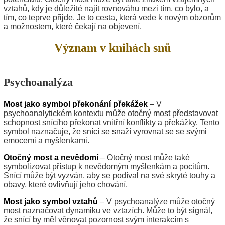
vztahů, kdy je důležité najít rovnováhu mezi tím, co bylo, a
tím, co teprve přijde. Je to cesta, která vede k novým obzorům
a možnostem, které čekají na objevení.
Význam v knihách snů
Psychoanalýza
Most jako symbol překonání překážek
– V
psychoanalytickém kontextu může otočný most představovat
schopnost snícího překonat vnitřní konflikty a překážky. Tento
symbol naznačuje, že snící se snaží vyrovnat se se svými
emocemi a myšlenkami.
Otočný most a nevědomí
– Otočný most může také
symbolizovat přístup k nevědomým myšlenkám a pocitům.
Snící může být vyzván, aby se podíval na své skryté touhy a
obavy, které ovlivňují jeho chování.
Most jako symbol vztahů
– V psychoanalýze může otočný
most naznačovat dynamiku ve vztazích. Může to být signál,
že snící by měl věnovat pozornost svým interakcím s