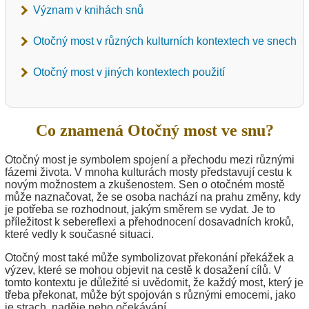
Význam v knihách snů
Otočný most v různých kulturních kontextech ve snech
Otočný most v jiných kontextech použití
Co znamená Otočný most ve snu?
Otočný most je symbolem spojení a přechodu mezi různými
fázemi života. V mnoha kulturách mosty představují cestu k
novým možnostem a zkušenostem. Sen o otočném mostě
může naznačovat, že se osoba nachází na prahu změny, kdy
je potřeba se rozhodnout, jakým směrem se vydat. Je to
příležitost k sebereflexi a přehodnocení dosavadních kroků,
které vedly k současné situaci.
Otočný most také může symbolizovat překonání překážek a
výzev, které se mohou objevit na cestě k dosažení cílů. V
tomto kontextu je důležité si uvědomit, že každý most, který je
třeba překonat, může být spojován s různými emocemi, jako
je strach, naděje nebo očekávání.