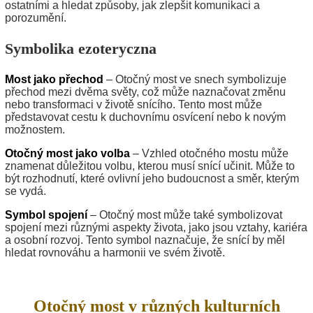
ostatními a hledat způsoby, jak zlepšit komunikaci a
porozumění.
Symbolika ezoteryczna
Most jako přechod
– Otočný most ve snech symbolizuje
přechod mezi dvěma světy, což může naznačovat změnu
nebo transformaci v životě snícího. Tento most může
představovat cestu k duchovnímu osvícení nebo k novým
možnostem.
Otočný most jako volba
– Vzhled otočného mostu může
znamenat důležitou volbu, kterou musí snící učinit. Může to
být rozhodnutí, které ovlivní jeho budoucnost a směr, kterým
se vydá.
Symbol spojení
– Otočný most může také symbolizovat
spojení mezi různými aspekty života, jako jsou vztahy, kariéra
a osobní rozvoj. Tento symbol naznačuje, že snící by měl
hledat rovnováhu a harmonii ve svém životě.
Otočný most v různých kulturních