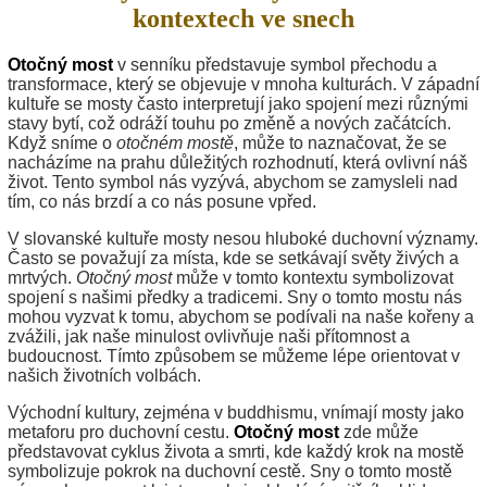
kontextech ve snech
Otočný most
v senníku představuje symbol přechodu a
transformace, který se objevuje v mnoha kulturách. V západní
kultuře se mosty často interpretují jako spojení mezi různými
stavy bytí, což odráží touhu po změně a nových začátcích.
Když sníme o
otočném mostě
, může to naznačovat, že se
nacházíme na prahu důležitých rozhodnutí, která ovlivní náš
život. Tento symbol nás vyzývá, abychom se zamysleli nad
tím, co nás brzdí a co nás posune vpřed.
V slovanské kultuře mosty nesou hluboké duchovní významy.
Často se považují za místa, kde se setkávají světy živých a
mrtvých.
Otočný most
může v tomto kontextu symbolizovat
spojení s našimi předky a tradicemi. Sny o tomto mostu nás
mohou vyzvat k tomu, abychom se podívali na naše kořeny a
zvážili, jak naše minulost ovlivňuje naši přítomnost a
budoucnost. Tímto způsobem se můžeme lépe orientovat v
našich životních volbách.
Východní kultury, zejména v buddhismu, vnímají mosty jako
metaforu pro duchovní cestu.
Otočný most
zde může
představovat cyklus života a smrti, kde každý krok na mostě
symbolizuje pokrok na duchovní cestě. Sny o tomto mostě