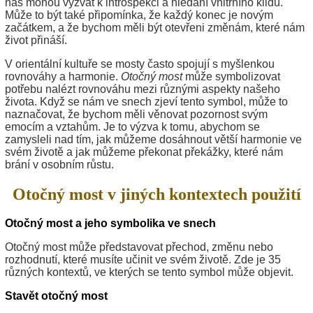
nás mohou vyzvat k introspekci a hledání vnitřního klidu.
Může to být také připomínka, že každý konec je novým
začátkem, a že bychom měli být otevřeni změnám, které nám
život přináší.
V orientální kultuře se mosty často spojují s myšlenkou
rovnováhy a harmonie.
Otočný most
může symbolizovat
potřebu nalézt rovnováhu mezi různými aspekty našeho
života. Když se nám ve snech zjeví tento symbol, může to
naznačovat, že bychom měli věnovat pozornost svým
emocím a vztahům. Je to výzva k tomu, abychom se
zamysleli nad tím, jak můžeme dosáhnout větší harmonie ve
svém životě a jak můžeme překonat překážky, které nám
brání v osobním růstu.
Otočný most v jiných kontextech použití
Otočný most a jeho symbolika ve snech
Otočný most může představovat přechod, změnu nebo
rozhodnutí, které musíte učinit ve svém životě. Zde je 35
různých kontextů, ve kterých se tento symbol může objevit.
Stavět otočný most