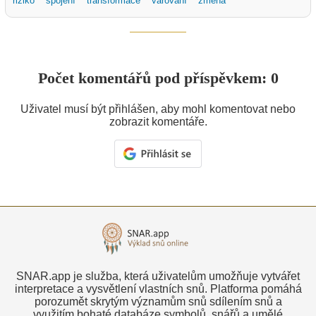
riziko
spojení
transformace
varování
změna
Počet komentářů pod příspěvkem: 0
Uživatel musí být přihlášen, aby mohl komentovat nebo
zobrazit komentáře.
SNAR.app je služba, která uživatelům umožňuje vytvářet
interpretace a vysvětlení vlastních snů. Platforma pomáhá
porozumět skrytým významům snů sdílením snů a
využitím bohaté databáze symbolů, snářů a umělé