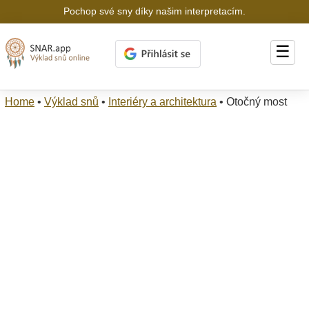
Pochop své sny díky našim interpretacím.
☰
Home
•
Výklad snů
•
Interiéry a architektura
•
Otočný most