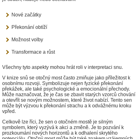
Nové začátky
Překonání obtíží
Možnost volby
Transformace a růst
Všechny tyto aspekty mohou hrát roli v interpretaci snu.
V knize snů se otočný most často zmiňuje jako příležitost k
osobnímu rozvoji. Symbolizuje nejen fyzické překonání
překážek, ale také psychologické a emocionální přechody.
Může naznačovat, že je čas se zbavit starých vzorců chování
a otevřít se novým možnostem, které život nabízí. Tento sen
může být výzvou k překonání strachu a k odvážnému kroku
vpřed.
Celkově lze říci, že sen o otočném mostě je silným
symbolem, který vyzývá k akci a změně. Je to pozvání k
prozkoumání nových horizontů a k odhalení skrytého
potenciálu. Otočný most může být také znakem vzájemných