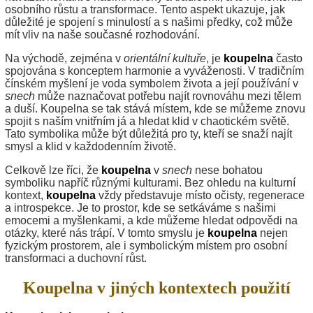
osobního růstu a transformace. Tento aspekt ukazuje, jak
důležité je spojení s minulostí a s našimi předky, což může
mít vliv na naše současné rozhodování.
Na východě, zejména v
orientální kultuře
, je
koupelna
často
spojována s konceptem harmonie a vyváženosti. V tradičním
čínském myšlení je voda symbolem života a její používání v
snech
může naznačovat potřebu najít rovnováhu mezi tělem
a duší. Koupelna se tak stává místem, kde se můžeme znovu
spojit s naším vnitřním já a hledat klid v chaotickém světě.
Tato symbolika může být důležitá pro ty, kteří se snaží najít
smysl a klid v každodenním životě.
Celkově lze říci, že
koupelna
v
snech
nese bohatou
symboliku napříč různými kulturami. Bez ohledu na kulturní
kontext,
koupelna
vždy představuje místo očisty, regenerace
a introspekce. Je to prostor, kde se setkáváme s našimi
emocemi a myšlenkami, a kde můžeme hledat odpovědi na
otázky, které nás trápí. V tomto smyslu je
koupelna
nejen
fyzickým prostorem, ale i symbolickým místem pro osobní
transformaci a duchovní růst.
Koupelna v jiných kontextech použití