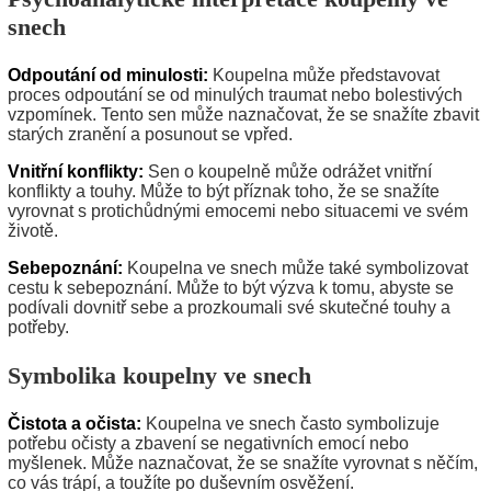
snech
Odpoutání od minulosti:
Koupelna může představovat
proces odpoutání se od minulých traumat nebo bolestivých
vzpomínek. Tento sen může naznačovat, že se snažíte zbavit
starých zranění a posunout se vpřed.
Vnitřní konflikty:
Sen o koupelně může odrážet vnitřní
konflikty a touhy. Může to být příznak toho, že se snažíte
vyrovnat s protichůdnými emocemi nebo situacemi ve svém
životě.
Sebepoznání:
Koupelna ve snech může také symbolizovat
cestu k sebepoznání. Může to být výzva k tomu, abyste se
podívali dovnitř sebe a prozkoumali své skutečné touhy a
potřeby.
Symbolika koupelny ve snech
Čistota a očista:
Koupelna ve snech často symbolizuje
potřebu očisty a zbavení se negativních emocí nebo
myšlenek. Může naznačovat, že se snažíte vyrovnat s něčím,
co vás trápí, a toužíte po duševním osvěžení.