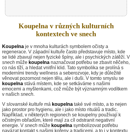
Koupelna v různých kulturních
kontextech ve snech
Koupelna
je v mnoha kulturách symbolem očisty a
regenerace. V západní kultuře často představuje místo, kde
se lidé zbavují nejen fyzické špíny, ale i psychických zátěží. V
snech
může
koupelna
naznačovat potřebu se zbavit něčeho,
co nás tíží, a hledat vnitřní klid. Tato symbolika se prolíná s
moderními trendy wellness a seberozvoje, kdy je důležité
věnovat pozornost nejen tělu, ale i duši. V tomto smyslu se
koupelna
stává místem, kde se setkáváme s našimi
emocemi a myšlenkami, což může být významným vodítkem
v našich
snech
.
V
slovanské kultuře
má
koupelna
také své místo, a to nejen
jako prostor pro hygienu, ale i jako místo rituálů a tradic.
Například, v některých regionech se koupelny používají k
očistným obřadům, které mají za cíl odstranit negativní
energie. V
snech
může
koupelna
symbolizovat potřebu
navázat kontakt s našimi kořeny a tradicemi, a to i v kontextu