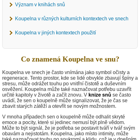
Význam v knihách snů
Koupelna v různých kulturních kontextech ve snech
Koupelna v jiných kontextech použití
Co znamená Koupelna ve snu?
Koupelna ve snech je často vnímána jako symbol očisty a
regenerace. Tento prostor, kde se lidé obvykle zbavují špíny a
stresu, může odrážet touhu po vnitřní čistotě a duševním
osvěžení. Koupelna může také naznačovat potřebu uzavřít
určité kapitoly v životě a začít znovu. V
knize snů
se často
uvádí, že sen o koupelně může signalizovat, že je čas se
zbavit starých zátěží a otevřít se novým možnostem.
V mnoha případech sen o koupelně může odhalit skryté
emoce a pocity, které si jedinec nemusí být plně vědom.
Může to být signál, že je potřeba se postavit tváří v tvář svým
obavám a nejistotám. Koupelna, jako místo intimity, může
také naznačovat touhu po soukromí a klidu, což je v dnešním