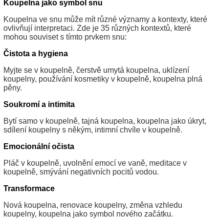
Koupelna jako symbol snu
Koupelna ve snu může mít různé významy a kontexty, které
ovlivňují interpretaci. Zde je 35 různých kontextů, které
mohou souviset s tímto prvkem snu:
Čistota a hygiena
Myjte se v koupelně, čerstvě umytá koupelna, uklízení
koupelny, používání kosmetiky v koupelně, koupelna plná
pěny.
Soukromí a intimita
Bytí samo v koupelně, tajná koupelna, koupelna jako úkryt,
sdílení koupelny s někým, intimní chvíle v koupelně.
Emocionální očista
Pláč v koupelně, uvolnění emocí ve vaně, meditace v
koupelně, smývání negativních pocitů vodou.
Transformace
Nová koupelna, renovace koupelny, změna vzhledu
koupelny, koupelna jako symbol nového začátku.