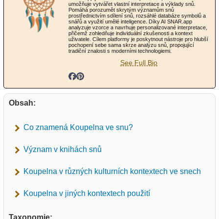
umožňuje vytvářet vlastní interpretace a výklady snů.
Pomáhá porozumět skrytým významům snů
prostřednictvím sdílení snů, rozsáhlé databáze symbolů a
snářů a využití umělé inteligence. Díky AI SNAR.app
analyzuje vzorce a navrhuje personalizované interpretace,
přičemž zohledňuje individuální zkušenosti a kontext
uživatele. Cílem platformy je poskytnout nástroje pro hlubší
pochopení sebe sama skrze analýzu snů, propojující
tradiční znalosti s moderními technologiemi.
See Full Bio
Obsah:
Co znamená Koupelna ve snu?
Význam v knihách snů
Koupelna v různých kulturních kontextech ve snech
Koupelna v jiných kontextech použití
Taxonomie: