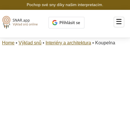
Pochop své sny díky našim interpretacím.
☰
Home
•
Výklad snů
•
Interiéry a architektura
•
Koupelna