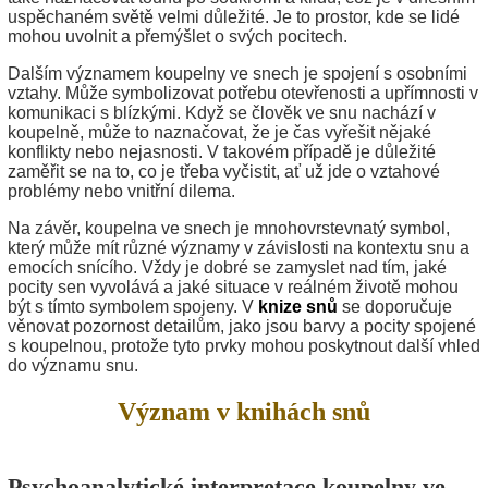
uspěchaném světě velmi důležité. Je to prostor, kde se lidé
mohou uvolnit a přemýšlet o svých pocitech.
Dalším významem koupelny ve snech je spojení s osobními
vztahy. Může symbolizovat potřebu otevřenosti a upřímnosti v
komunikaci s blízkými. Když se člověk ve snu nachází v
koupelně, může to naznačovat, že je čas vyřešit nějaké
konflikty nebo nejasnosti. V takovém případě je důležité
zaměřit se na to, co je třeba vyčistit, ať už jde o vztahové
problémy nebo vnitřní dilema.
Na závěr, koupelna ve snech je mnohovrstevnatý symbol,
který může mít různé významy v závislosti na kontextu snu a
emocích snícího. Vždy je dobré se zamyslet nad tím, jaké
pocity sen vyvolává a jaké situace v reálném životě mohou
být s tímto symbolem spojeny. V
knize snů
se doporučuje
věnovat pozornost detailům, jako jsou barvy a pocity spojené
s koupelnou, protože tyto prvky mohou poskytnout další vhled
do významu snu.
Význam v knihách snů
Psychoanalytické interpretace koupelny ve