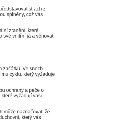
ředstavovat strach z
ou splněny, což vás
ní zranění, které
o své vnitřní já a věnovat
h začátků. Ve snech
ímu cyklu, který vyžaduje
bu ochrany a péče o
které vyžadují vaši
ch může naznačovat, že
uchovní, který vás