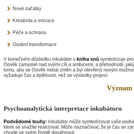
Nové začátky
Kreativita a inovace
Péče a ochrana
Osobní transformace
V konečném důsledku inkubátor v
kniha snů
symbolizuje proc
člověk zamyslel nad svými cíli a ambicemi, a přehodnotil, ja
tomu, aby se člověk nebál změn a byl otevřený novým možnoste
vyžaduje čas a trpělivost, než se výsledky projeví.
Význam 
Psychoanalytická interpretace inkubátoru
Podvědomé touhy:
Inkubátor může symbolizovat vaše podv
které se snažíte realizovat. Může naznačovat, že je čas se za
chcete ve svém životě dosáhnout.