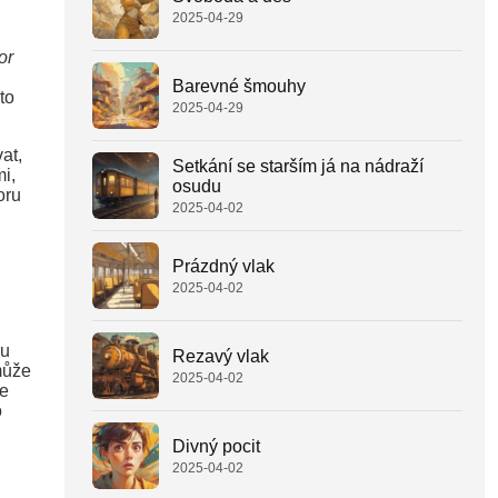
2025-04-29
or
Barevné šmouhy
to
2025-04-29
at,
Setkání se starším já na nádraží
mi,
osudu
oru
2025-04-02
Prázdný vlak
2025-04-02
u
Rezavý vlak
může
2025-04-02
že
o
Divný pocit
2025-04-02