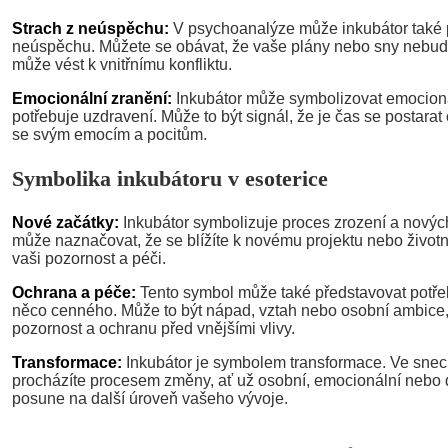
Strach z neúspěchu:
V psychoanalýze může inkubátor také p
neúspěchu. Můžete se obávat, že vaše plány nebo sny nebud
může vést k vnitřnímu konfliktu.
Emocionální zranění:
Inkubátor může symbolizovat emocionál
potřebuje uzdravení. Může to být signál, že je čas se postarat 
se svým emocím a pocitům.
Symbolika inkubátoru v esoterice
Nové začátky:
Inkubátor symbolizuje proces zrození a novýc
může naznačovat, že se blížíte k novému projektu nebo životn
vaši pozornost a péči.
Ochrana a péče:
Tento symbol může také představovat potře
něco cenného. Může to být nápad, vztah nebo osobní ambice, 
pozornost a ochranu před vnějšími vlivy.
Transformace:
Inkubátor je symbolem transformace. Ve sne
procházíte procesem změny, ať už osobní, emocionální nebo d
posune na další úroveň vašeho vývoje.