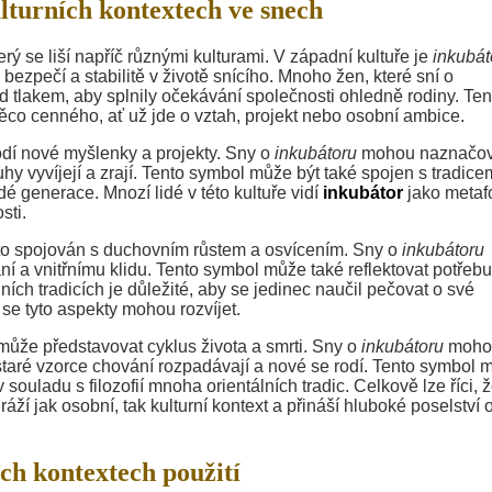
lturních kontextech ve snech
rý se liší napříč různými kulturami. V západní kultuře je
inkubát
ezpečí a stabilitě v životě snícího. Mnoho žen, které sní o
od tlakem, aby splnily očekávání společnosti ohledně rodiny. Ten
co cenného, ať už jde o vztah, projekt nebo osobní ambice.
odí nové myšlenky a projekty. Sny o
inkubátoru
mohou naznačov
hy vyvíjejí a zrají. Tento symbol může být také spojen s tradice
é generace. Mnozí lidé v této kultuře vidí
inkubátor
jako metaf
sti.
o spojován s duchovním růstem a osvícením. Sny o
inkubátoru
 a vnitřnímu klidu. Tento symbol může také reflektovat potřebu
ích tradicích je důležité, aby se jedinec naučil pečovat o své
se tyto aspekty mohou rozvíjet.
ůže představovat cyklus života a smrti. Sny o
inkubátoru
moho
staré vzorce chování rozpadávají a nové se rodí. Tento symbol 
 souladu s filozofií mnoha orientálních tradic. Celkově lze říci, 
í jak osobní, tak kulturní kontext a přináší hluboké poselství 
ch kontextech použití