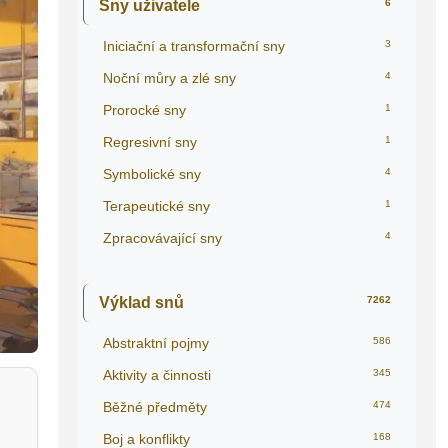
Sny uživatele
6
Iniciační a transformační sny
3
Noční můry a zlé sny
4
Prorocké sny
1
Regresivní sny
1
Symbolické sny
4
Terapeutické sny
1
Zpracovávající sny
4
Výklad snů
7262
Abstraktní pojmy
586
Aktivity a činnosti
345
Běžné předměty
474
Boj a konflikty
168