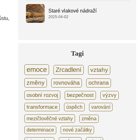
Staré vlakové nádraží
2025-04-02
ůstu,
Tagi
emoce
Zrcadlení
vztahy
změny
rovnováha
ochrana
osobní rozvoj
bezpečnost
výzvy
transformace
úspěch
varování
mezičlověčné vztahy
změna
determinace
nové začátky