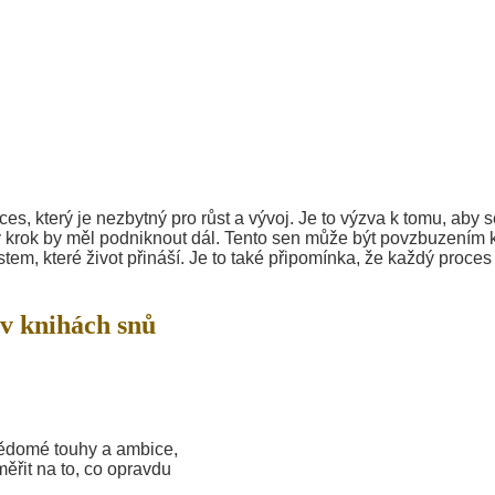
es, který je nezbytný pro růst a vývoj. Je to výzva k tomu, aby 
ký krok by měl podniknout dál. Tento sen může být povzbuzením 
m, které život přináší. Je to také připomínka, že každý proces
v knihách snů
ědomé touhy a ambice,
měřit na to, co opravdu