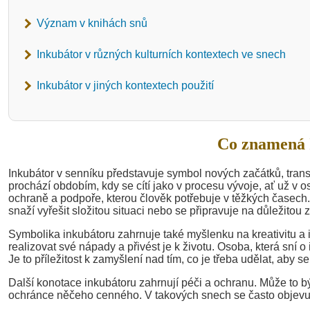
Význam v knihách snů
Inkubátor v různých kulturních kontextech ve snech
Inkubátor v jiných kontextech použití
Co znamená 
Inkubátor v senníku představuje symbol nových začátků, tra
prochází obdobím, kdy se cítí jako v procesu vývoje, ať už v 
ochraně a podpoře, kterou člověk potřebuje v těžkých časech
snaží vyřešit složitou situaci nebo se připravuje na důležitou
Symbolika inkubátoru zahrnuje také myšlenku na kreativitu a i
realizovat své nápady a přivést je k životu. Osoba, která sní o
Je to příležitost k zamyšlení nad tím, co je třeba udělat, aby se
Další konotace inkubátoru zahrnují péči a ochranu. Může to být
ochránce něčeho cenného. V takových snech se často objevují