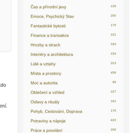
Čas a přírodní jevy
129
Emoce, Psychický Stav
250
Fantastické bytosti
175
Finance a transakce
221
Hrozby a strach
333
Interiéry a architektura
234
Lidé a vztahy
313
Místa a prostory
456
Moc a autorita
95
kdo
Oblečení a vzhled
227
Oslavy a rituály
161
ení.
Pohyb, Cestování, Doprava
170
Potraviny a nápoje
423
Práce a povolání
200