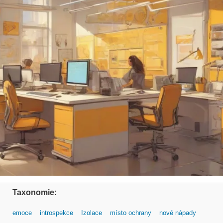
Taxonomie:
emoce
introspekce
Izolace
místo ochrany
nové nápady