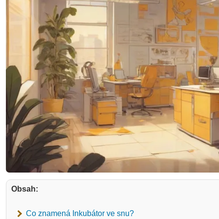
Obsah:
Co znamená Inkubátor ve snu?