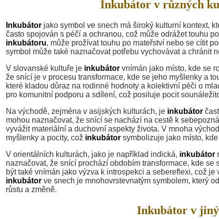
Inkubátor v různých ku
Inkubátor
jako symbol ve snech má široký kulturní kontext, kte
často spojován s péčí a ochranou, což může odrážet touhu po b
inkubátoru
, může prožívat touhu po mateřství nebo se cítit p
symbol může také naznačovat potřebu vychovávat a chránit ně
V slovanské kultuře je
inkubátor
vnímán jako místo, kde se r
že snící je v procesu transformace, kde se jeho myšlenky a tou
které kladou důraz na rodinné hodnoty a kolektivní péči o mlad
pro komunitní podporu a sdílení, což posiluje pocit sounáležito
Na východě, zejména v asijských kulturách, je
inkubátor
čast
mohou naznačovat, že snící se nachází na cestě k sebepoznání
vyvážit materiální a duchovní aspekty života. V mnoha východn
myšlenky a pocity, což
inkubátor
symbolizuje jako místo, kde 
V orientálních kulturách, jako je například indická,
inkubátor
m
naznačovat, že snící prochází obdobím transformace, kde se 
být také vnímán jako výzva k introspekci a sebereflexi, což je v
inkubátor
ve snech je mnohovrstevnatým symbolem, který odráž
růstu a změně.
Inkubátor v jiný