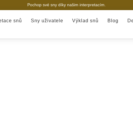
Pochop své sny díky našim interpretacím.
retace snů
Sny uživatele
Výklad snů
Blog
De