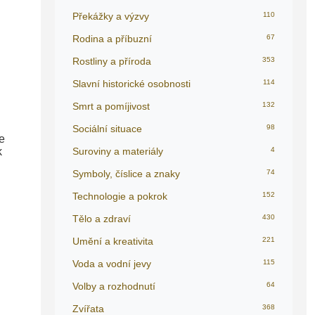
Překážky a výzvy
110
Rodina a příbuzní
67
Rostliny a příroda
353
Slavní historické osobnosti
114
Smrt a pomíjivost
132
Sociální situace
98
se
k
Suroviny a materiály
4
Symboly, číslice a znaky
74
Technologie a pokrok
152
Tělo a zdraví
430
Umění a kreativita
221
Voda a vodní jevy
115
Volby a rozhodnutí
64
Zvířata
368