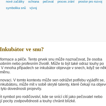
nové začátky
ochrana
pečovat
proces zrání
prostor pro rozvoj
symbolika snů
vývoj
Inkubátor ve snu?
nsformace a péče. Tento prvek snu může naznačovat, že osoba
osobním nebo profesním životě. Může to být také odraz touhy po
. V mnoha případech se inkubátor objevuje v snech, když se ně
 změnu.
novaci. V tomto kontextu může sen odrážet potřebu vyjádřit se,
 inkubátoru, může mít v sobě skryté talenty, které čekají na objev
 tyto dovednosti projevily.
 symbol pro rodičovství, kde se snící cítí jako pečovatel nebo
 pocity zodpovědnosti a touhy chránit blízké.