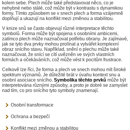
kolem sebe. Plech může také představovat něco, co je
nehybné nebo stálé, což může být v kontrastu s dynamikou
formy. Tímto způsobem se v snech plech a forma vzájemně
doplňují a ukazují na konflikt mezi změnou a stabilitou.
V knize snů se často objevují různé interpretace těchto
symbolů. Forma může být spojena s osobními ambicemi,
zatímco plech může naznačovat potřebu obrany. Je zajímavé,
jak se tyto dva prvky mohou prolínat a vytvářet komplexní
obraz snícího stavu. Například, snění o plechu může také
naznačovat, že snící se cítí uvězněn ve svých vlastních
formách a očekáváních, což může vést k pocitům frustrace.
Celkově lze říci, že forma a plech ve snech mohou mít široké
spektrum významů. Je důležité brát v úvahu kontext snu a
osobní asociace snícího.
Symbolika těchto prvků
může být
interpretována různými způsoby, a proto je dobré se zamyslet
nad tím, co pro snícího tyto symboly znamenají.
Osobní transformace
Ochrana a bezpečí
Konflikt mezi změnou a stabilitou