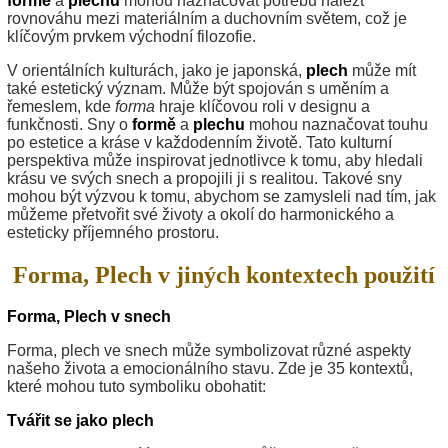
formě
a
plechu
mohou naznačovat potřebu nalézt
rovnováhu mezi materiálním a duchovním světem, což je
klíčovým prvkem východní filozofie.
V orientálních kulturách, jako je japonská,
plech
může mít
také estetický význam. Může být spojován s uměním a
řemeslem, kde
forma
hraje klíčovou roli v designu a
funkčnosti. Sny o
formě
a
plechu
mohou naznačovat touhu
po estetice a kráse v každodenním životě. Tato kulturní
perspektiva může inspirovat jednotlivce k tomu, aby hledali
krásu ve svých snech a propojili ji s realitou. Takové sny
mohou být výzvou k tomu, abychom se zamysleli nad tím, jak
můžeme přetvořit své životy a okolí do harmonického a
esteticky příjemného prostoru.
Forma, Plech v jiných kontextech použití
Forma, Plech v snech
Forma, plech ve snech může symbolizovat různé aspekty
našeho života a emocionálního stavu. Zde je 35 kontextů,
které mohou tuto symboliku obohatit:
Tvářit se jako plech