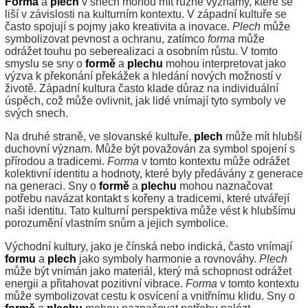
Forma
a
plech
v snech mohou mít různé významy, které se
liší v závislosti na kulturním kontextu. V západní kultuře se
často spojují s pojmy jako kreativita a inovace.
Plech
může
symbolizovat pevnost a ochranu, zatímco
forma
může
odrážet touhu po seberealizaci a osobním růstu. V tomto
smyslu se sny o
formě
a
plechu
mohou interpretovat jako
výzva k překonání překážek a hledání nových možností v
životě. Západní kultura často klade důraz na individuální
úspěch, což může ovlivnit, jak lidé vnímají tyto symboly ve
svých snech.
Na druhé straně, ve slovanské kultuře,
plech
může mít hlubší
duchovní význam. Může být považován za symbol spojení s
přírodou a tradicemi.
Forma
v tomto kontextu může odrážet
kolektivní identitu a hodnoty, které byly předávány z generace
na generaci. Sny o
formě
a
plechu
mohou naznačovat
potřebu navázat kontakt s kořeny a tradicemi, které utvářejí
naši identitu. Tato kulturní perspektiva může vést k hlubšímu
porozumění vlastním snům a jejich symbolice.
Východní kultury, jako je čínská nebo indická, často vnímají
formu
a
plech
jako symboly harmonie a rovnováhy.
Plech
může být vnímán jako materiál, který má schopnost odrážet
energii a přitahovat pozitivní vibrace.
Forma
v tomto kontextu
může symbolizovat cestu k osvícení a vnitřnímu klidu. Sny o