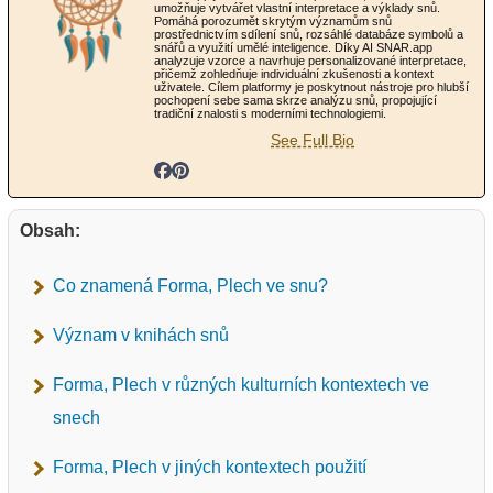
umožňuje vytvářet vlastní interpretace a výklady snů.
Pomáhá porozumět skrytým významům snů
prostřednictvím sdílení snů, rozsáhlé databáze symbolů a
snářů a využití umělé inteligence. Díky AI SNAR.app
analyzuje vzorce a navrhuje personalizované interpretace,
přičemž zohledňuje individuální zkušenosti a kontext
uživatele. Cílem platformy je poskytnout nástroje pro hlubší
pochopení sebe sama skrze analýzu snů, propojující
tradiční znalosti s moderními technologiemi.
See Full Bio
Obsah:
Co znamená Forma, Plech ve snu?
Význam v knihách snů
Forma, Plech v různých kulturních kontextech ve
snech
Forma, Plech v jiných kontextech použití