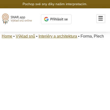
Pochop své sny díky našim interpretacím.
☰
Home
•
Výklad snů
•
Interiéry a architektura
•
Forma, Plech