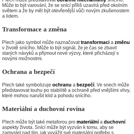
Může to být varování, že se snící příliš uzavírá před okolním
světem a že by měl být otevřenější vůči novým zkušenostem
a lidem.
Transformace a změna
Plech jako symbol může naznačovat
transformaci
a
změnu
v životě snícího. Může to být signál, že je čas se zbavit
starých návyků a přijmout nové výzvy, které přicházejí s
novými možnostmi.
Ochrana a bezpečí
Plech také symbolizuje
ochranu
a
bezpečí
. Ve snech může
představovat touhu po stabilitě a ochraně před vnějšími vlivy,
které mohou narušit klid a pohodu snícího.
Materiální a duchovní rovina
Plech může být také metaforou pro
materiální
a
duchovní
aspekty života. Snící může být vyzván k tomu, aby se
zamyslel nad tím, jak vyvážit své materiální potřeby s