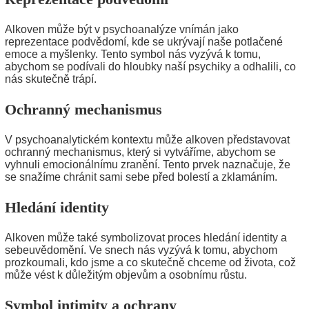
Alkoven může být v psychoanalýze vnímán jako
reprezentace podvědomí, kde se ukrývají naše potlačené
emoce a myšlenky. Tento symbol nás vyzývá k tomu,
abychom se podívali do hloubky naší psychiky a odhalili, co
nás skutečně trápí.
Ochranný mechanismus
V psychoanalytickém kontextu může alkoven představovat
ochranný mechanismus, který si vytváříme, abychom se
vyhnuli emocionálnímu zranění. Tento prvek naznačuje, že
se snažíme chránit sami sebe před bolestí a zklamáním.
Hledání identity
Alkoven může také symbolizovat proces hledání identity a
sebeuvědomění. Ve snech nás vyzývá k tomu, abychom
prozkoumali, kdo jsme a co skutečně chceme od života, což
může vést k důležitým objevům a osobnímu růstu.
Symbol intimity a ochrany