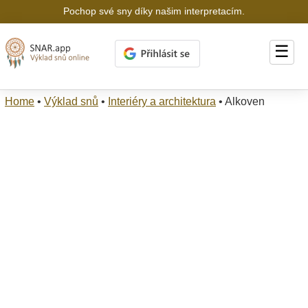
Pochop své sny díky našim interpretacím.
☰
Home
•
Výklad snů
•
Interiéry a architektura
•
Alkoven