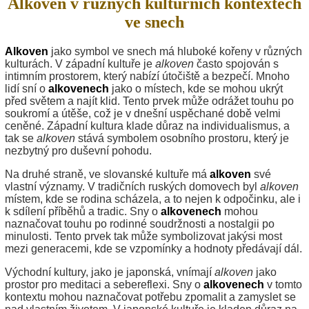
Alkoven v různých kulturních kontextech
ve snech
Alkoven
jako symbol ve snech má hluboké kořeny v různých
kulturách. V západní kultuře je
alkoven
často spojován s
intimním prostorem, který nabízí útočiště a bezpečí. Mnoho
lidí sní o
alkovenech
jako o místech, kde se mohou ukrýt
před světem a najít klid. Tento prvek může odrážet touhu po
soukromí a útěše, což je v dnešní uspěchané době velmi
ceněné. Západní kultura klade důraz na individualismus, a
tak se
alkoven
stává symbolem osobního prostoru, který je
nezbytný pro duševní pohodu.
Na druhé straně, ve slovanské kultuře má
alkoven
své
vlastní významy. V tradičních ruských domovech byl
alkoven
místem, kde se rodina scházela, a to nejen k odpočinku, ale i
k sdílení příběhů a tradic. Sny o
alkovenech
mohou
naznačovat touhu po rodinné soudržnosti a nostalgii po
minulosti. Tento prvek tak může symbolizovat jakýsi most
mezi generacemi, kde se vzpomínky a hodnoty předávají dál.
Východní kultury, jako je japonská, vnímají
alkoven
jako
prostor pro meditaci a sebereflexi. Sny o
alkovenech
v tomto
kontextu mohou naznačovat potřebu zpomalit a zamyslet se