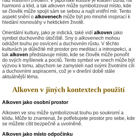
nad vlastním životem. V japonské kultuře je kladen důraz na
harmonii a klid, a tak
alkoven
může symbolizovat místo, kde
se člověk může spojit sám se sebou a najít vnitřní mír. Tento
aspekt snění o
alkovenech
může být pro mnohé inspirací k
hledání rovnováhy v hektickém životě.
Orientální kultury, jako je indická, také vidí
alkoven
jako
symbol duchovního útočiště. Sny o
alkovenech
mohou
odrážet touhu po osvícení a duchovním růstu. V těchto
kulturách je důležité mít prostor pro meditaci a introspekci, a
tak
alkoven
představuje místo, kde se člověk může ponořit
do svých myšlenek a pocitů. Tento symbol ve snech může být
výzvou k tomu, abychom se zamysleli nad svými životními cíli
a duchovními aspiracemi, což je v dnešní době stále
aktuálnější téma.
Alkoven v jiných kontextech použití
Alkoven jako osobní prostor
Alkoven ve snu může symbolizovat touhu po soukromí a
klidu. Může to znamenat, že potřebujete prostor pro sebe, kde
se můžete cítit bezpečně a uvolněně.
Alkoven jako místo odpočinku