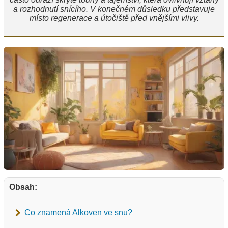
a rozhodnutí snícího. V konečném důsledku představuje
místo regenerace a útočiště před vnějšími vlivy.
Obsah:
Co znamená Alkoven ve snu?