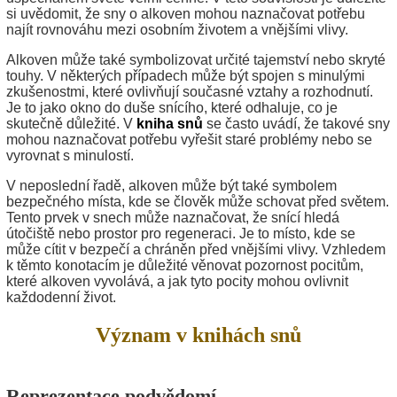
si uvědomit, že sny o alkoven mohou naznačovat potřebu
najít rovnováhu mezi osobním životem a vnějšími vlivy.
Alkoven může také symbolizovat určité tajemství nebo skryté
touhy. V některých případech může být spojen s minulými
zkušenostmi, které ovlivňují současné vztahy a rozhodnutí.
Je to jako okno do duše snícího, které odhaluje, co je
skutečně důležité. V
kniha snů
se často uvádí, že takové sny
mohou naznačovat potřebu vyřešit staré problémy nebo se
vyrovnat s minulostí.
V neposlední řadě, alkoven může být také symbolem
bezpečného místa, kde se člověk může schovat před světem.
Tento prvek v snech může naznačovat, že snící hledá
útočiště nebo prostor pro regeneraci. Je to místo, kde se
může cítit v bezpečí a chráněn před vnějšími vlivy. Vzhledem
k těmto konotacím je důležité věnovat pozornost pocitům,
které alkoven vyvolává, a jak tyto pocity mohou ovlivnit
každodenní život.
Význam v knihách snů
Reprezentace podvědomí