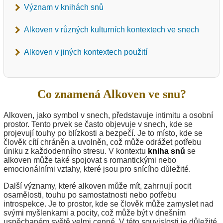
Význam v knihách snů
Alkoven v různých kulturních kontextech ve snech
Alkoven v jiných kontextech použití
Co znamená Alkoven ve snu?
Alkoven, jako symbol v snech, představuje intimitu a osobní
prostor. Tento prvek se často objevuje v snech, kde se
projevují touhy po blízkosti a bezpečí. Je to místo, kde se
člověk cítí chráněn a uvolněn, což může odrážet potřebu
úniku z každodenního stresu. V kontextu
kniha snů
se
alkoven může také spojovat s romantickými nebo
emocionálními vztahy, které jsou pro snícího důležité.
Další významy, které alkoven může mít, zahrnují pocit
osamělosti, touhu po samostatnosti nebo potřebu
introspekce. Je to prostor, kde se člověk může zamyslet nad
svými myšlenkami a pocity, což může být v dnešním
uspěchaném světě velmi cenné. V této souvislosti je důležité