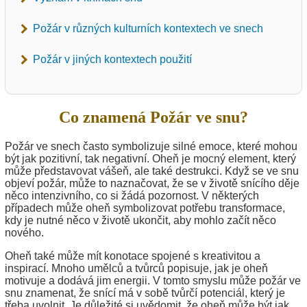
Požár v různých kulturních kontextech ve snech
Požár v jiných kontextech použití
Co znamená Požár ve snu?
Požár ve snech často symbolizuje silné emoce, které mohou
být jak pozitivní, tak negativní. Oheň je mocný element, který
může představovat vášeň, ale také destrukci. Když se ve snu
objeví požár, může to naznačovat, že se v životě snícího děje
něco intenzivního, co si žádá pozornost. V některých
případech může oheň symbolizovat potřebu transformace,
kdy je nutné něco v životě ukončit, aby mohlo začít něco
nového.
Oheň také může mít konotace spojené s kreativitou a
inspirací. Mnoho umělců a tvůrců popisuje, jak je oheň
motivuje a dodává jim energii. V tomto smyslu může požár ve
snu znamenat, že snící má v sobě tvůrčí potenciál, který je
třeba uvolnit. Je důležité si uvědomit, že oheň může být jak