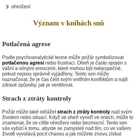
ohrožení
Význam v knihách snů
Potlačená agrese
Podle psychoanalytické teorie může požár symbolizovat
potlačenou agresi
nebo frustraci. Oheň je často spojen s
vášní a silnými emocemi, které mohou být nebezpečné,
pokud nejsou správně vyjádřeny. Tento sen může
naznačovat, že je čas čelit svým vnitřním konfliktům a najít
zdravé způsoby, jak je ventilovat.
Strach z ztráty kontroly
Požár může také odrážet
strach z ztráty kontroly
nad svým
životem nebo situací. Když se oheň vynoří ve snech, může to
znamenat, že se cítíte ohroženi nebo bezmocní. Tento sen
vás vybízí k tomu, abyste se zamysleli nad tím, co ve vašem
životě vyvolává pocit chaosu a jak můžete znovu získat