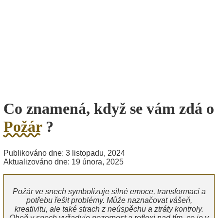
Co znamená, když se vám zdá o
Požár
?
Publikováno dne: 3 listopadu, 2024
Aktualizováno dne: 19 února, 2025
Požár ve snech symbolizuje silné emoce, transformaci a
potřebu řešit problémy. Může naznačovat vášeň,
kreativitu, ale také strach z neúspěchu a ztráty kontroly.
Oheň v snech vyžaduje pozornost a reflexi nad tím, co je v