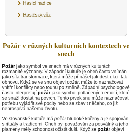
Hasicí hadice
Hasičský vůz
Požár v různých kulturních kontextech ve
snech
Požár
jako symbol ve snech má v různých kulturách
rozmanité významy. V západní kultuře je oheň často vnímán
jako síla transformace, která může přinášet jak destrukci, tak
obnovu. Když se ve snu objeví
požár
, může to naznačovat
vnitřní konflikty nebo touhu po změně. Západní psychologové
často interpretují
požár
jako symbol potlačených emocí, které
se snaží dostat na povrch. Tento prvek snu může naznačovat
potřebu vyjádřit své pocity nebo se zbavit něčeho, co již
neprospívá našemu životu.
Ve slovanské kultuře má
požár
hluboké kořeny a je spojován
s rituály a tradicemi. Oheň byl považován za posvátný a jeho
plameny měly schopnost očistit duši. Když se
požár
objeví