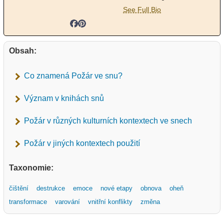
See Full Bio
Obsah:
Co znamená Požár ve snu?
Význam v knihách snů
Požár v různých kulturních kontextech ve snech
Požár v jiných kontextech použití
Taxonomie:
čištění
destrukce
emoce
nové etapy
obnova
oheň
transformace
varování
vnitřní konflikty
změna