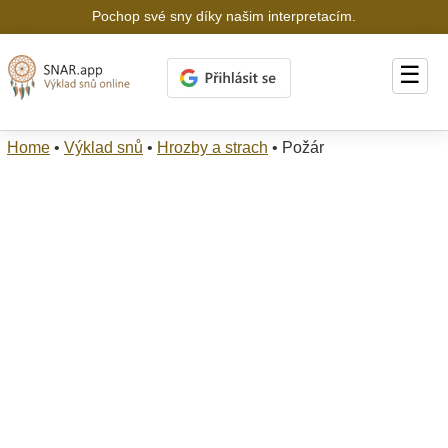
Pochop své sny díky našim interpretacím.
☰
Home
•
Výklad snů
•
Hrozby a strach
•
Požár