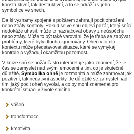
konstruktivní, tak destruktivní, a to se odráží i v jeho
symbolice ve snech.
Další významy spojené s požárem zahrnují pocit ohrožení
nebo ztráty kontroly. Pokud se ve snu objeví požár, který snící
nedokáže uhasit, může to naznačovat obavy z neúspěchu
nebo ztráty. Může to být také varování, že je třeba se zabývat
problémy, které byly dlouho ignorovány. Oheň v tomto
kontextu může představovat situace, které se vymykají
kontrole a vyžadují okamžitou pozornost.
V knize snů se požár často interpretuje jako znamení, že je
čas se zamyslet nad svými emocemi a tím, co je skutečně
důležité.
Symbolika ohně
je rozmanitá a může zahrnovat jak
pozitivní, tak negativní aspekty. Je důležité se zamyslet nad
tím, jaký pocit oheň vyvolal, a co by mohl znamenat pro
konkrétní situaci v životě snícího.
vášeň
transformace
kreativita