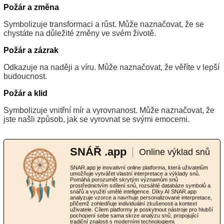
Požár a změna
Symbolizuje transformaci a růst. Může naznačovat, že se
chystáte na důležité změny ve svém životě.
Požár a zázrak
Odkazuje na naději a víru. Může naznačovat, že věříte v lepší
budoucnost.
Požár a klid
Symbolizuje vnitřní mír a vyrovnanost. Může naznačovat, že
jste našli způsob, jak se vyrovnat se svými emocemi.
SNÁŘ .app
Online výklad snů
SNAR.app je inovativní online platforma, která uživatelům
umožňuje vytvářet vlastní interpretace a výklady snů.
Pomáhá porozumět skrytým významům snů
prostřednictvím sdílení snů, rozsáhlé databáze symbolů a
snářů a využití umělé inteligence. Díky AI SNAR.app
analyzuje vzorce a navrhuje personalizované interpretace,
přičemž zohledňuje individuální zkušenosti a kontext
uživatele. Cílem platformy je poskytnout nástroje pro hlubší
pochopení sebe sama skrze analýzu snů, propojující
tradiční znalosti s moderními technologiemi.