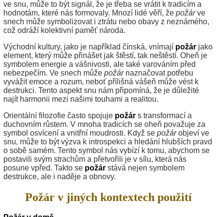
ve snu, může to být signál, že je třeba se vrátit k tradicím a
hodnotám, které nás formovaly. Mnozí lidé věří, že
požár
ve
snech může symbolizovat i ztrátu nebo obavy z neznámého,
což odráží kolektivní paměť národa.
Východní kultury, jako je například čínská, vnímají
požár
jako
element, který může přinášet jak štěstí, tak neštěstí. Oheň je
symbolem energie a vášnivosti, ale také varováním před
nebezpečím. Ve snech může
požár
naznačovat potřebu
vyvážit emoce a rozum, neboť přílišná vášeň může vést k
destrukci. Tento aspekt snu nám připomíná, že je důležité
najít harmonii mezi našimi touhami a realitou.
Orientální filozofie často spojuje
požár
s transformací a
duchovním růstem. V mnoha tradicích se oheň považuje za
symbol osvícení a vnitřní moudrosti. Když se
požár
objeví ve
snu, může to být výzva k introspekci a hledání hlubších pravd
o sobě samém. Tento symbol nás vybízí k tomu, abychom se
postavili svým strachům a přetvořili je v sílu, která nás
posune vpřed. Takto se
požár
stává nejen symbolem
destrukce, ale i naděje a obnovy.
Požár v jiných kontextech použití