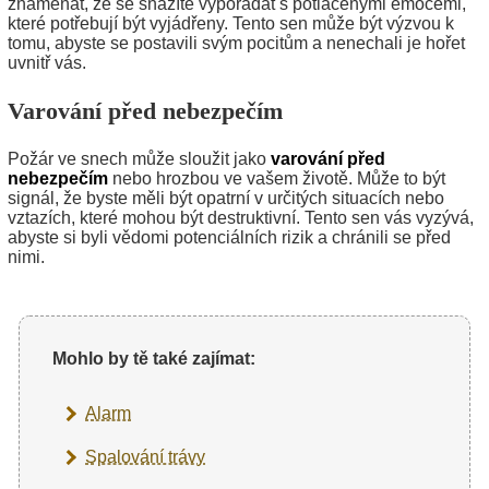
znamenat, že se snažíte vypořádat s potlačenými emocemi,
které potřebují být vyjádřeny. Tento sen může být výzvou k
tomu, abyste se postavili svým pocitům a nenechali je hořet
uvnitř vás.
Varování před nebezpečím
Požár ve snech může sloužit jako
varování před
nebezpečím
nebo hrozbou ve vašem životě. Může to být
signál, že byste měli být opatrní v určitých situacích nebo
vztazích, které mohou být destruktivní. Tento sen vás vyzývá,
abyste si byli vědomi potenciálních rizik a chránili se před
nimi.
Mohlo by tě také zajímat:
Alarm
Spalování trávy