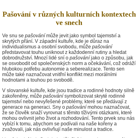
Pašování v různých kulturních kontextech
ve snech
Ve snu se
pašování
může jevit jako symbol tajemství a
skrytých přání. V západní kultuře, kde je důraz na
individualismus a osobní svobodu, může
pašování
představovat touhu uniknout z každodenní rutiny a hledat
dobrodružství. Mnozí lidé sní o
pašování
jako o způsobu, jak
se osvobodit od společenských norm a očekávání, což odráží
hlubokou potřebu autonomie a seberealizace. Tento sen
může také naznačovat vnitřní konflikt mezi morálními
hodnotami a touhou po svobodě.
V slovanské kultuře, kde jsou tradice a rodinné hodnoty silně
zakořeněny, může
pašování
symbolizovat skryté rodinné
tajemství nebo nevyřešené problémy, které se předávají z
generace na generaci. Sny o
pašování
mohou naznačovat,
že se člověk snaží vyrovnat s těmito tíživými otázkami, které
mohou ovlivnit jeho život a rozhodování. Tento prvek snu nás
vybízí k tomu, abychom se podívali na naše kořeny a
zvažovali, jak nás ovlivňují naše minulost a tradice.