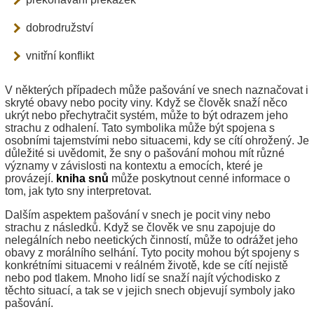
dobrodružství
vnitřní konflikt
V některých případech může pašování ve snech naznačovat i
skryté obavy nebo pocity viny. Když se člověk snaží něco
ukrýt nebo přechytračit systém, může to být odrazem jeho
strachu z odhalení. Tato symbolika může být spojena s
osobními tajemstvími nebo situacemi, kdy se cítí ohrožený. Je
důležité si uvědomit, že sny o pašování mohou mít různé
významy v závislosti na kontextu a emocích, které je
provázejí.
kniha snů
může poskytnout cenné informace o
tom, jak tyto sny interpretovat.
Dalším aspektem pašování v snech je pocit viny nebo
strachu z následků. Když se člověk ve snu zapojuje do
nelegálních nebo neetických činností, může to odrážet jeho
obavy z morálního selhání. Tyto pocity mohou být spojeny s
konkrétními situacemi v reálném životě, kde se cítí nejistě
nebo pod tlakem. Mnoho lidí se snaží najít východisko z
těchto situací, a tak se v jejich snech objevují symboly jako
pašování.