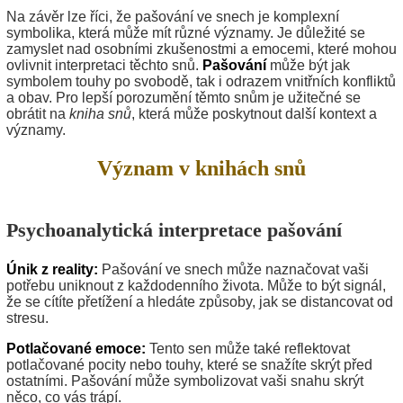
Na závěr lze říci, že pašování ve snech je komplexní
symbolika, která může mít různé významy. Je důležité se
zamyslet nad osobními zkušenostmi a emocemi, které mohou
ovlivnit interpretaci těchto snů.
Pašování
může být jak
symbolem touhy po svobodě, tak i odrazem vnitřních konfliktů
a obav. Pro lepší porozumění těmto snům je užitečné se
obrátit na
kniha snů
, která může poskytnout další kontext a
významy.
Význam v knihách snů
Psychoanalytická interpretace pašování
Únik z reality:
Pašování ve snech může naznačovat vaši
potřebu uniknout z každodenního života. Může to být signál,
že se cítíte přetížení a hledáte způsoby, jak se distancovat od
stresu.
Potlačované emoce:
Tento sen může také reflektovat
potlačované pocity nebo touhy, které se snažíte skrýt před
ostatními. Pašování může symbolizovat vaši snahu skrýt
něco, co vás trápí.