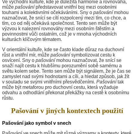
Ve východní kultuře, kde je důležitá harmonie a rovnováha,
může
pašování
představovat vnitřní boj mezi osobními
touhami a kolektivními očekáváními. Sny o
pašování
mohou
naznačovat, že snící se cítí rozpolcený mezi tím, co chce, a
tím, co od něj očekává společnost. Tento sen může být
výzvou k nalezení rovnováhy mezi osobním štěstím a
povinnostmi vůči ostatním, což je v mnoha východních
kulturách klíčovým tématem.
V orientální kultuře, kde se často klade důraz na duchovní
růst a vnitřní mír, může
pašování
symbolizovat cestu k
osvícení. Sny o
pašování
mohou naznačovat, že snící se
snaží najít cestu k hlubšímu porozumění sobě samému a
světu kolem sebe. Tento sen může být signálem, že je čas se
zamyslet nad svými hodnotami a cíli, a hledat způsob, jak žít
v souladu se svými vnitřními přesvědčeními.
Pašování
tak
může být metaforou pro duchovní cestu, která vyžaduje
odvahu a odhodlání překonat překážky na cestě k osobnímu
růstu.
Pašování v jiných kontextech použití
Pašování jako symbol v snech
Pašování ve snech může mít různé významy a kontexty, které