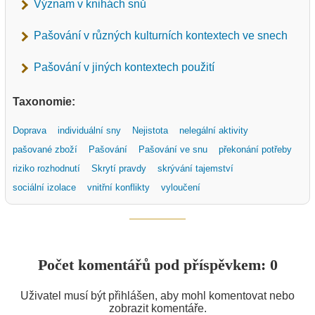
Význam v knihách snů
Pašování v různých kulturních kontextech ve snech
Pašování v jiných kontextech použití
Taxonomie:
Doprava
individuální sny
Nejistota
nelegální aktivity
pašované zboží
Pašování
Pašování ve snu
překonání potřeby
riziko rozhodnutí
Skrytí pravdy
skrývání tajemství
sociální izolace
vnitřní konflikty
vyloučení
Počet komentářů pod příspěvkem: 0
Uživatel musí být přihlášen, aby mohl komentovat nebo
zobrazit komentáře.