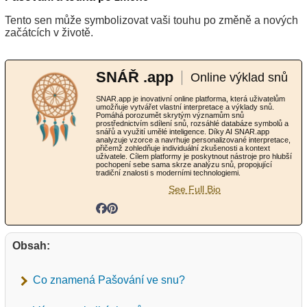
Tento sen může symbolizovat vaši touhu po změně a nových
začátcích v životě.
SNÁŘ .app
Online výklad snů
SNAR.app je inovativní online platforma, která uživatelům
umožňuje vytvářet vlastní interpretace a výklady snů.
Pomáhá porozumět skrytým významům snů
prostřednictvím sdílení snů, rozsáhlé databáze symbolů a
snářů a využití umělé inteligence. Díky AI SNAR.app
analyzuje vzorce a navrhuje personalizované interpretace,
přičemž zohledňuje individuální zkušenosti a kontext
uživatele. Cílem platformy je poskytnout nástroje pro hlubší
pochopení sebe sama skrze analýzu snů, propojující
tradiční znalosti s moderními technologiemi.
See Full Bio
Obsah:
Co znamená Pašování ve snu?