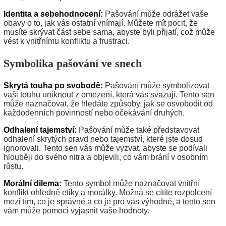
Identita a sebehodnocení:
Pašování může odrážet vaše
obavy o to, jak vás ostatní vnímají. Můžete mít pocit, že
musíte skrývat část sebe sama, abyste byli přijatí, což může
vést k vnitřnímu konfliktu a frustraci.
Symbolika pašování ve snech
Skrytá touha po svobodě:
Pašování může symbolizovat
vaši touhu uniknout z omezení, která vás svazují. Tento sen
může naznačovat, že hledáte způsoby, jak se osvobodit od
každodenních povinností nebo očekávání druhých.
Odhalení tajemství:
Pašování může také představovat
odhalení skrytých pravd nebo tajemství, které jste dosud
ignorovali. Tento sen vás může vyzvat, abyste se podívali
hlouběji do svého nitra a objevili, co vám brání v osobním
růstu.
Morální dilema:
Tento symbol může naznačovat vnitřní
konflikt ohledně etiky a morálky. Možná se cítíte rozpolcení
mezi tím, co je správné a co je pro vás výhodné, a tento sen
vám může pomoci vyjasnit vaše hodnoty.