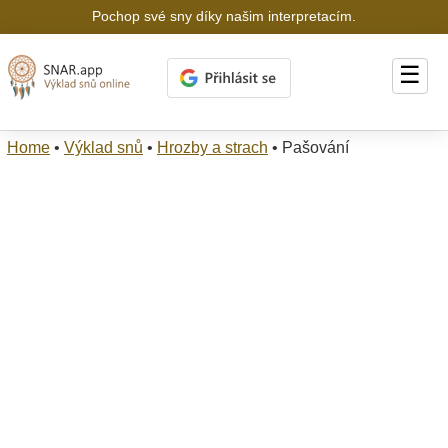
Pochop své sny díky našim interpretacím.
☰
Home
•
Výklad snů
•
Hrozby a strach
•
Pašování