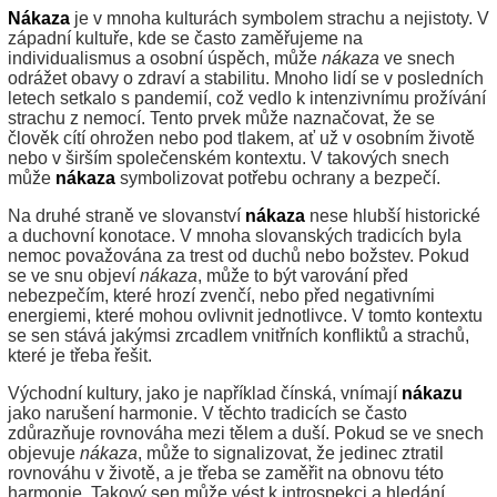
Nákaza
je v mnoha kulturách symbolem strachu a nejistoty. V
západní kultuře, kde se často zaměřujeme na
individualismus a osobní úspěch, může
nákaza
ve snech
odrážet obavy o zdraví a stabilitu. Mnoho lidí se v posledních
letech setkalo s pandemií, což vedlo k intenzivnímu prožívání
strachu z nemocí. Tento prvek může naznačovat, že se
člověk cítí ohrožen nebo pod tlakem, ať už v osobním životě
nebo v širším společenském kontextu. V takových snech
může
nákaza
symbolizovat potřebu ochrany a bezpečí.
Na druhé straně ve slovanství
nákaza
nese hlubší historické
a duchovní konotace. V mnoha slovanských tradicích byla
nemoc považována za trest od duchů nebo božstev. Pokud
se ve snu objeví
nákaza
, může to být varování před
nebezpečím, které hrozí zvenčí, nebo před negativními
energiemi, které mohou ovlivnit jednotlivce. V tomto kontextu
se sen stává jakýmsi zrcadlem vnitřních konfliktů a strachů,
které je třeba řešit.
Východní kultury, jako je například čínská, vnímají
nákazu
jako narušení harmonie. V těchto tradicích se často
zdůrazňuje rovnováha mezi tělem a duší. Pokud se ve snech
objevuje
nákaza
, může to signalizovat, že jedinec ztratil
rovnováhu v životě, a je třeba se zaměřit na obnovu této
harmonie. Takový sen může vést k introspekci a hledání