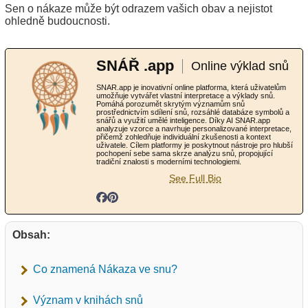
Sen o nákaze může být odrazem vašich obav a nejistot
ohledně budoucnosti.
SNÁŘ .app
Online výklad snů
SNAR.app je inovativní online platforma, která uživatelům
umožňuje vytvářet vlastní interpretace a výklady snů.
Pomáhá porozumět skrytým významům snů
prostřednictvím sdílení snů, rozsáhlé databáze symbolů a
snářů a využití umělé inteligence. Díky AI SNAR.app
analyzuje vzorce a navrhuje personalizované interpretace,
přičemž zohledňuje individuální zkušenosti a kontext
uživatele. Cílem platformy je poskytnout nástroje pro hlubší
pochopení sebe sama skrze analýzu snů, propojující
tradiční znalosti s moderními technologiemi.
See Full Bio
Obsah:
Co znamená Nákaza ve snu?
Význam v knihách snů