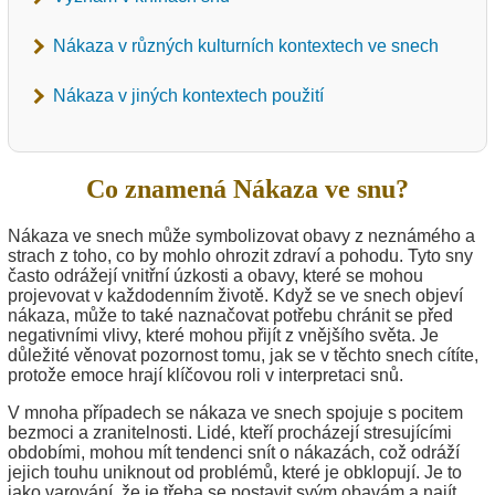
Nákaza v různých kulturních kontextech ve snech
Nákaza v jiných kontextech použití
Co znamená Nákaza ve snu?
Nákaza ve snech může symbolizovat obavy z neznámého a
strach z toho, co by mohlo ohrozit zdraví a pohodu. Tyto sny
často odrážejí vnitřní úzkosti a obavy, které se mohou
projevovat v každodenním životě. Když se ve snech objeví
nákaza, může to také naznačovat potřebu chránit se před
negativními vlivy, které mohou přijít z vnějšího světa. Je
důležité věnovat pozornost tomu, jak se v těchto snech cítíte,
protože emoce hrají klíčovou roli v interpretaci snů.
V mnoha případech se nákaza ve snech spojuje s pocitem
bezmoci a zranitelnosti. Lidé, kteří procházejí stresujícími
obdobími, mohou mít tendenci snít o nákazách, což odráží
jejich touhu uniknout od problémů, které je obklopují. Je to
jako varování, že je třeba se postavit svým obavám a najít