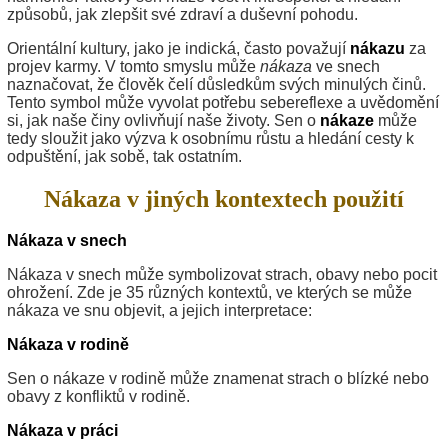
způsobů, jak zlepšit své zdraví a duševní pohodu.
Orientální kultury, jako je indická, často považují
nákazu
za
projev karmy. V tomto smyslu může
nákaza
ve snech
naznačovat, že člověk čelí důsledkům svých minulých činů.
Tento symbol může vyvolat potřebu sebereflexe a uvědomění
si, jak naše činy ovlivňují naše životy. Sen o
nákaze
může
tedy sloužit jako výzva k osobnímu růstu a hledání cesty k
odpuštění, jak sobě, tak ostatním.
Nákaza v jiných kontextech použití
Nákaza v snech
Nákaza v snech může symbolizovat strach, obavy nebo pocit
ohrožení. Zde je 35 různých kontextů, ve kterých se může
nákaza ve snu objevit, a jejich interpretace:
Nákaza v rodině
Sen o nákaze v rodině může znamenat strach o blízké nebo
obavy z konfliktů v rodině.
Nákaza v práci