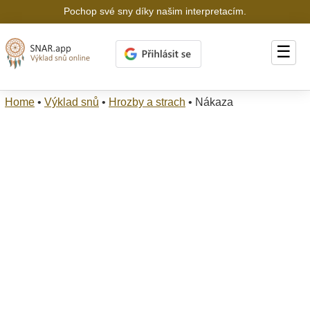
Pochop své sny díky našim interpretacím.
☰
Home
•
Výklad snů
•
Hrozby a strach
•
Nákaza