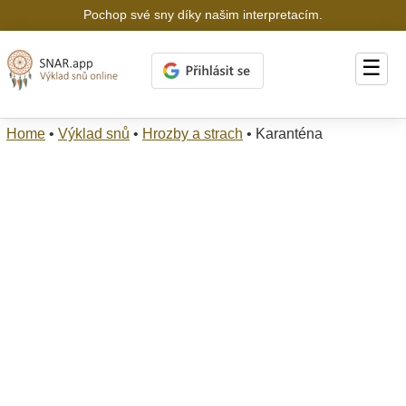
Pochop své sny díky našim interpretacím.
☰
Home
•
Výklad snů
•
Hrozby a strach
•
Karanténa