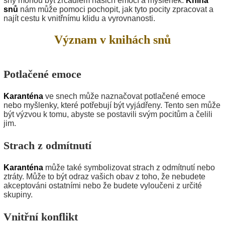
sny mohou být zrcadlem našich emocí a myšlenek.
Kniha
snů
nám může pomoci pochopit, jak tyto pocity zpracovat a
najít cestu k vnitřnímu klidu a vyrovnanosti.
Význam v knihách snů
Potlačené emoce
Karanténa
ve snech může naznačovat potlačené emoce
nebo myšlenky, které potřebují být vyjádřeny. Tento sen může
být výzvou k tomu, abyste se postavili svým pocitům a čelili
jim.
Strach z odmítnutí
Karanténa
může také symbolizovat strach z odmítnutí nebo
ztráty. Může to být odraz vašich obav z toho, že nebudete
akceptováni ostatními nebo že budete vyloučeni z určité
skupiny.
Vnitřní konflikt