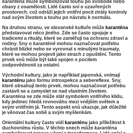
karanténa
může symbolizovat touhu po svobodě nebo
obavy z osamělosti. Lidé často sní o uzavřených
prostorech, což odráží jejich vnitřní pocit ztráty kontroly
nad svým životem a touhu po návratu k normálu.
Na druhou stranu, ve slovanské kultuře může
karanténa
představovat něco jiného. Zde se často spojuje s
tradicemi a rituály, které se zaměřují na ochranu zdraví a
rodiny. Sny o
karanténě
mohou naznačovat potřebu
chránit blízké nebo se vyrovnat s minulými traumaty,
které se mohou projevit jako strach z opuštění. Tento
prvek snů může být také spojen s pocitem
zodpovědnosti za ostatní.
Východní kultury, jako je například japonská, vnímají
karanténu
jako formu introspekce a sebereflexe. Sny,
které obsahují tento prvek, mohou naznačovat potřebu
zastavit se a zamyslet se nad vlastním životem.
Karanténa
se zde může stát symbolem vnitřního klidu,
kdy jedinec hledá rovnováhu mezi vnějším světem a
svým vnitřním já. Tento aspekt snů ukazuje, jak důležité
je věnovat čas sobě a svým myšlenkám.
Orientální kultury často vidí
karanténu
jako příležitost k
duchovnímu růstu. V těchto snech může
karanténa