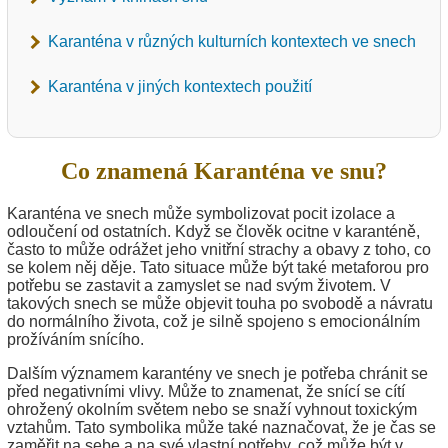
Karanténa v různých kulturních kontextech ve snech
Karanténa v jiných kontextech použití
Co znamená Karanténa ve snu?
Karanténa ve snech může symbolizovat pocit izolace a
odloučení od ostatních. Když se člověk ocitne v karanténě,
často to může odrážet jeho vnitřní strachy a obavy z toho, co
se kolem něj děje. Tato situace může být také metaforou pro
potřebu se zastavit a zamyslet se nad svým životem. V
takových snech se může objevit touha po svobodě a návratu
do normálního života, což je silně spojeno s emocionálním
prožíváním snícího.
Dalším významem karantény ve snech je potřeba chránit se
před negativními vlivy. Může to znamenat, že snící se cítí
ohrožený okolním světem nebo se snaží vyhnout toxickým
vztahům. Tato symbolika může také naznačovat, že je čas se
zaměřit na sebe a na své vlastní potřeby, což může být v