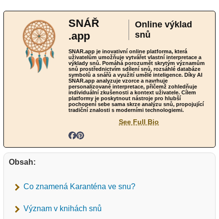
SNÁŘ
Online výklad
.app
snů
SNAR.app je inovativní online platforma, která
uživatelům umožňuje vytvářet vlastní interpretace a
výklady snů. Pomáhá porozumět skrytým významům
snů prostřednictvím sdílení snů, rozsáhlé databáze
symbolů a snářů a využití umělé inteligence. Díky AI
SNAR.app analyzuje vzorce a navrhuje
personalizované interpretace, přičemž zohledňuje
individuální zkušenosti a kontext uživatele. Cílem
platformy je poskytnout nástroje pro hlubší
pochopení sebe sama skrze analýzu snů, propojující
tradiční znalosti s moderními technologiemi.
See Full Bio
Obsah:
Co znamená Karanténa ve snu?
Význam v knihách snů