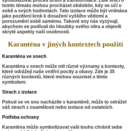
symbolizovat proces učení a transformace. Lidé snící o
tomto tématu mohou procházet obdobím, kdy se učí o
sobě a svých hodnotách. Tato izolace může být vnímána
jako pozitivní krok k dosažení vyššího vědomí a
porozumění sobě samému. Takové sny nás vyzývají,
abychom se podívali do hloubky svého nitra a objevili
skryté aspekty naší osobnosti.
Karanténa v jiných kontextech použití
Karanténa ve snech
Karanténa v snech může mít různé významy a kontexty,
které odrážejí naše vnitřní pocity a obavy. Zde je 35
různých kontextů, které mohou souviset s tímto
symbolem:
Strach z izolace
Pokud se ve snu nacházíte v karanténě, může to odrážet
váš strach z osamělosti nebo izolace od ostatních.
Potřeba ochrany
Karanténa může symbolizovat vaši touhu chránit sebe