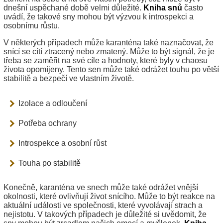
dnešní uspěchané době velmi důležité.
Kniha snů
často
uvádí, že takové sny mohou být výzvou k introspekci a
osobnímu růstu.
V některých případech může karanténa také naznačovat, že
snící se cítí ztracený nebo zmatený. Může to být signál, že je
třeba se zaměřit na své cíle a hodnoty, které byly v chaosu
života opomíjeny. Tento sen může také odrážet touhu po větší
stabilitě a bezpečí ve vlastním životě.
Izolace a odloučení
Potřeba ochrany
Introspekce a osobní růst
Touha po stabilitě
Konečně, karanténa ve snech může také odrážet vnější
okolnosti, které ovlivňují život snícího. Může to být reakce na
aktuální události ve společnosti, které vyvolávají strach a
nejistotu. V takových případech je důležité si uvědomit, že