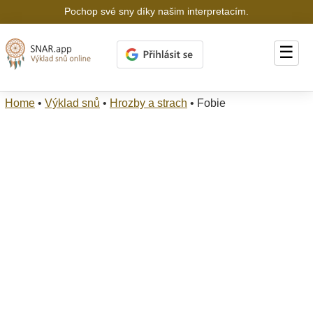
Pochop své sny díky našim interpretacím.
☰
Home
•
Výklad snů
•
Hrozby a strach
•
Fobie