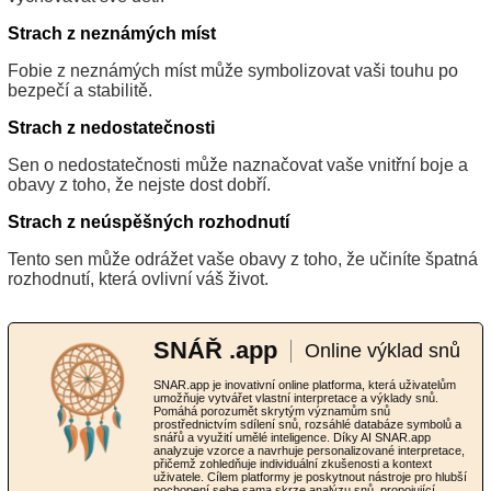
Strach z neznámých míst
Fobie z neznámých míst může symbolizovat vaši touhu po
bezpečí a stabilitě.
Strach z nedostatečnosti
Sen o nedostatečnosti může naznačovat vaše vnitřní boje a
obavy z toho, že nejste dost dobří.
Strach z neúspěšných rozhodnutí
Tento sen může odrážet vaše obavy z toho, že učiníte špatná
rozhodnutí, která ovlivní váš život.
SNÁŘ .app
Online výklad snů
SNAR.app je inovativní online platforma, která uživatelům
umožňuje vytvářet vlastní interpretace a výklady snů.
Pomáhá porozumět skrytým významům snů
prostřednictvím sdílení snů, rozsáhlé databáze symbolů a
snářů a využití umělé inteligence. Díky AI SNAR.app
analyzuje vzorce a navrhuje personalizované interpretace,
přičemž zohledňuje individuální zkušenosti a kontext
uživatele. Cílem platformy je poskytnout nástroje pro hlubší
pochopení sebe sama skrze analýzu snů, propojující