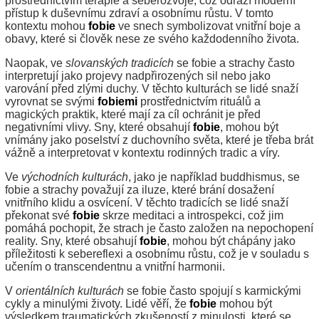
prostřednictvím terapie a seberozvoje, což odráží moderní
přístup k duševnímu zdraví a osobnímu růstu. V tomto
kontextu mohou
fobie
ve snech symbolizovat vnitřní boje a
obavy, které si člověk nese ze svého každodenního života.
Naopak, ve
slovanských tradicích
se fobie a strachy často
interpretují jako projevy nadpřirozených sil nebo jako
varování před zlými duchy. V těchto kulturách se lidé snaží
vyrovnat se svými
fobiemi
prostřednictvím rituálů a
magických praktik, které mají za cíl ochránit je před
negativními vlivy. Sny, které obsahují
fobie
, mohou být
vnímány jako poselství z duchovního světa, které je třeba brát
vážně a interpretovat v kontextu rodinných tradic a víry.
Ve
východních kulturách
, jako je například buddhismus, se
fobie a strachy považují za iluze, které brání dosažení
vnitřního klidu a osvícení. V těchto tradicích se lidé snaží
překonat své
fobie
skrze meditaci a introspekci, což jim
pomáhá pochopit, že strach je často založen na nepochopení
reality. Sny, které obsahují
fobie
, mohou být chápány jako
příležitosti k sebereflexi a osobnímu růstu, což je v souladu s
učením o transcendentnu a vnitřní harmonii.
V
orientálních kulturách
se fobie často spojují s karmickými
cykly a minulými životy. Lidé věří, že
fobie
mohou být
výsledkem traumatických zkušeností z minulosti, které se