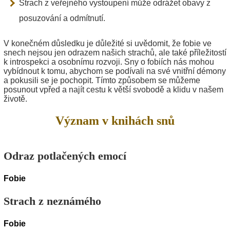
Strach z veřejného vystoupení může odrážet obavy z
posuzování a odmítnutí.
V konečném důsledku je důležité si uvědomit, že fobie ve
snech nejsou jen odrazem našich strachů, ale také příležitostí
k introspekci a osobnímu rozvoji. Sny o fobiích nás mohou
vybídnout k tomu, abychom se podívali na své vnitřní démony
a pokusili se je pochopit. Tímto způsobem se můžeme
posunout vpřed a najít cestu k větší svobodě a klidu v našem
životě.
Význam v knihách snů
Odraz potlačených emocí
Fobie
Strach z neznámého
Fobie