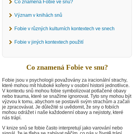
Co znamená Fobie ve snu?
Význam v knihách snů
Fobie v různých kulturních kontextech ve snech
Fobie v jiných kontextech použití
Co znamená Fobie ve snu?
Fobie jsou v psychologii považovány za iracionální strachy,
které mohou mít hluboké kořeny v osobní historii jednotlivce.
V kontextu snů mohou fobie symbolizovat potlačené obavy
nebo trauma, které se snažíme ignorovat. Tyto sny mohou být
výzvou k tomu, abychom se postavili svým strachům a začali
je zpracovávat. Je důležité si uvědomit, že sny o fobiích
mohou odrážet i naše každodenní obavy a nejistoty, které
nás trápí.
V knize snů se fobie často interpretují jako varování nebo
signál, že je třeba se zabývat něčím, co nás v životě trápí.