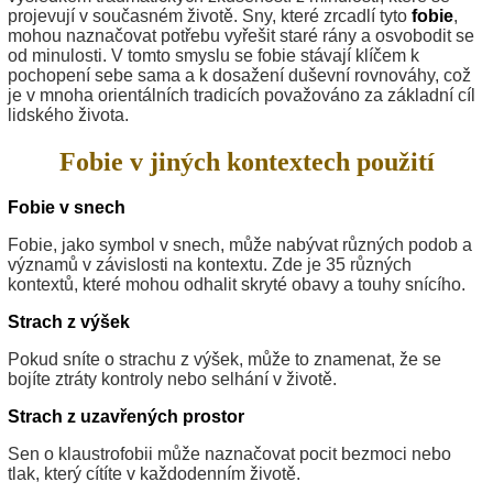
projevují v současném životě. Sny, které zrcadlí tyto
fobie
,
mohou naznačovat potřebu vyřešit staré rány a osvobodit se
od minulosti. V tomto smyslu se fobie stávají klíčem k
pochopení sebe sama a k dosažení duševní rovnováhy, což
je v mnoha orientálních tradicích považováno za základní cíl
lidského života.
Fobie v jiných kontextech použití
Fobie v snech
Fobie, jako symbol v snech, může nabývat různých podob a
významů v závislosti na kontextu. Zde je 35 různých
kontextů, které mohou odhalit skryté obavy a touhy snícího.
Strach z výšek
Pokud sníte o strachu z výšek, může to znamenat, že se
bojíte ztráty kontroly nebo selhání v životě.
Strach z uzavřených prostor
Sen o klaustrofobii může naznačovat pocit bezmoci nebo
tlak, který cítíte v každodenním životě.