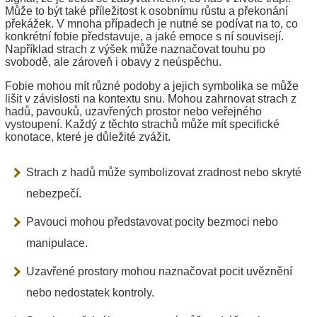
Může to být také příležitost k osobnímu růstu a překonání
překážek. V mnoha případech je nutné se podívat na to, co
konkrétní fobie představuje, a jaké emoce s ní souvisejí.
Například strach z výšek může naznačovat touhu po
svobodě, ale zároveň i obavy z neúspěchu.
Fobie mohou mít různé podoby a jejich symbolika se může
lišit v závislosti na kontextu snu. Mohou zahrnovat strach z
hadů, pavouků, uzavřených prostor nebo veřejného
vystoupení. Každý z těchto strachů může mít specifické
konotace, které je důležité zvážit.
Strach z hadů může symbolizovat zradnost nebo skryté
nebezpečí.
Pavouci mohou představovat pocity bezmoci nebo
manipulace.
Uzavřené prostory mohou naznačovat pocit uvěznění
nebo nedostatek kontroly.