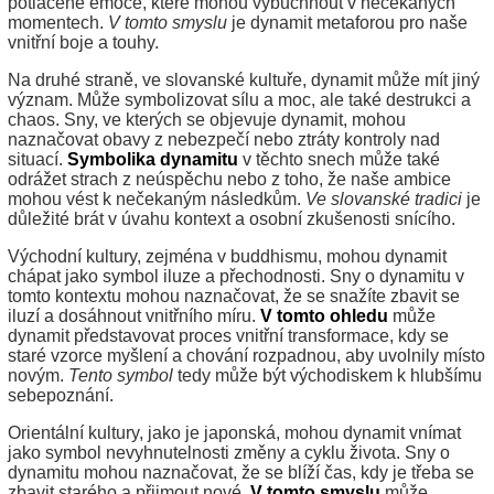
potlačené emoce, které mohou vybuchnout v nečekaných
momentech.
V tomto smyslu
je dynamit metaforou pro naše
vnitřní boje a touhy.
Na druhé straně, ve slovanské kultuře, dynamit může mít jiný
význam. Může symbolizovat sílu a moc, ale také destrukci a
chaos. Sny, ve kterých se objevuje dynamit, mohou
naznačovat obavy z nebezpečí nebo ztráty kontroly nad
situací.
Symbolika dynamitu
v těchto snech může také
odrážet strach z neúspěchu nebo z toho, že naše ambice
mohou vést k nečekaným následkům.
Ve slovanské tradici
je
důležité brát v úvahu kontext a osobní zkušenosti snícího.
Východní kultury, zejména v buddhismu, mohou dynamit
chápat jako symbol iluze a přechodnosti. Sny o dynamitu v
tomto kontextu mohou naznačovat, že se snažíte zbavit se
iluzí a dosáhnout vnitřního míru.
V tomto ohledu
může
dynamit představovat proces vnitřní transformace, kdy se
staré vzorce myšlení a chování rozpadnou, aby uvolnily místo
novým.
Tento symbol
tedy může být východiskem k hlubšímu
sebepoznání.
Orientální kultury, jako je japonská, mohou dynamit vnímat
jako symbol nevyhnutelnosti změny a cyklu života. Sny o
dynamitu mohou naznačovat, že se blíží čas, kdy je třeba se
zbavit starého a přijmout nové.
V tomto smyslu
může