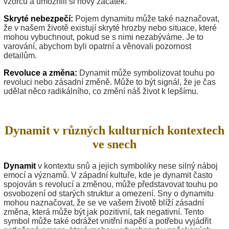
vzorců a umožnili si nový začátek.
Skryté nebezpečí:
Pojem dynamitu může také naznačovat,
že v našem životě existují skryté hrozby nebo situace, které
mohou vybuchnout, pokud se s nimi nezabýváme. Je to
varování, abychom byli opatrní a věnovali pozornost
detailům.
Revoluce a změna:
Dynamit může symbolizovat touhu po
revoluci nebo zásadní změně. Může to být signál, že je čas
udělat něco radikálního, co změní náš život k lepšímu.
Dynamit v různých kulturních kontextech
ve snech
Dynamit
v kontextu snů a jejich symboliky nese silný náboj
emocí a významů. V západní kultuře, kde je dynamit často
spojován s revolucí a změnou, může představovat touhu po
osvobození od starých struktur a omezení. Sny o dynamitu
mohou naznačovat, že se ve vašem životě blíží zásadní
změna, která může být jak pozitivní, tak negativní. Tento
symbol může také odrážet vnitřní napětí a potřebu vyjádřit