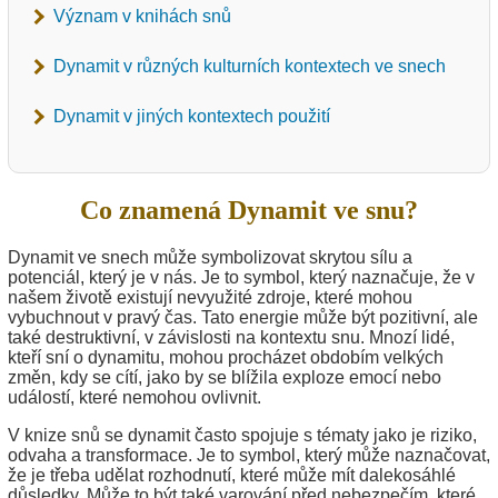
Význam v knihách snů
Dynamit v různých kulturních kontextech ve snech
Dynamit v jiných kontextech použití
Co znamená Dynamit ve snu?
Dynamit ve snech může symbolizovat skrytou sílu a
potenciál, který je v nás. Je to symbol, který naznačuje, že v
našem životě existují nevyužité zdroje, které mohou
vybuchnout v pravý čas. Tato energie může být pozitivní, ale
také destruktivní, v závislosti na kontextu snu. Mnozí lidé,
kteří sní o dynamitu, mohou procházet obdobím velkých
změn, kdy se cítí, jako by se blížila exploze emocí nebo
událostí, které nemohou ovlivnit.
V knize snů se dynamit často spojuje s tématy jako je riziko,
odvaha a transformace. Je to symbol, který může naznačovat,
že je třeba udělat rozhodnutí, které může mít dalekosáhlé
důsledky. Může to být také varování před nebezpečím, které