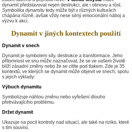
dynamit představovat nejen destrukci, ale i obnovu a růst.
Symbolika dynamitu
tedy může být v různých kulturách
chápána různě, avšak vždy nese silný emocionální náboj a
výzvu k akci.
Dynamit v jiných kontextech použití
Dynamit v snech
Dynamit je symbolem síly, destrukce a transformace. Jeho
přítomnost ve snu může naznačovat, že se ve vašem životě
blíží zásadní změny nebo že se cítíte pod tlakem. Zde je 35
kontextů, ve kterých se dynamit může objevit ve snech, spolu
s jejich výklady:
Výbuch dynamitu
Symbolizuje náhlou změnu nebo vyřešení dlouho
přetrvávajícího problému.
Držet dynamit
Ukazuje na pocit kontroly nad situací, ale také na riziko, které
s tím souvisí.