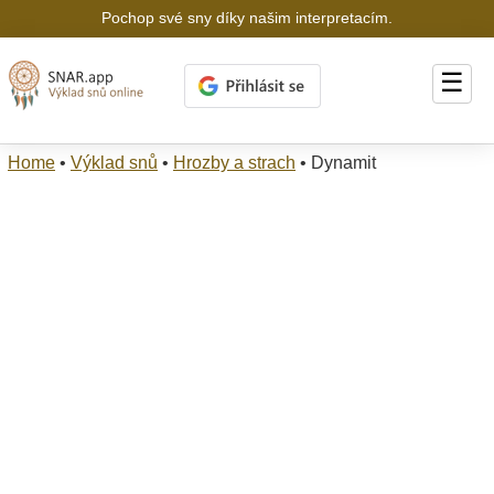
Pochop své sny díky našim interpretacím.
☰
Home
•
Výklad snů
•
Hrozby a strach
•
Dynamit