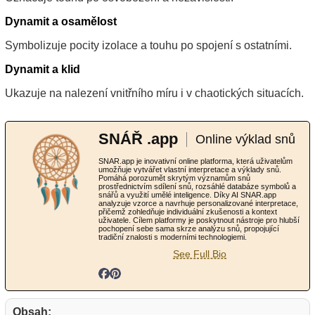
Dynamit a osamělost
Symbolizuje pocity izolace a touhu po spojení s ostatními.
Dynamit a klid
Ukazuje na nalezení vnitřního míru i v chaotických situacích.
SNÁŘ .app
Online výklad snů
SNAR.app je inovativní online platforma, která uživatelům
umožňuje vytvářet vlastní interpretace a výklady snů.
Pomáhá porozumět skrytým významům snů
prostřednictvím sdílení snů, rozsáhlé databáze symbolů a
snářů a využití umělé inteligence. Díky AI SNAR.app
analyzuje vzorce a navrhuje personalizované interpretace,
přičemž zohledňuje individuální zkušenosti a kontext
uživatele. Cílem platformy je poskytnout nástroje pro hlubší
pochopení sebe sama skrze analýzu snů, propojující
tradiční znalosti s moderními technologiemi.
See Full Bio
Obsah: