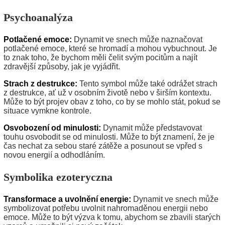
Psychoanalýza
Potlačené emoce:
Dynamit ve snech může naznačovat
potlačené emoce, které se hromadí a mohou vybuchnout. Je
to znak toho, že bychom měli čelit svým pocitům a najít
zdravější způsoby, jak je vyjádřit.
Strach z destrukce:
Tento symbol může také odrážet strach
z destrukce, ať už v osobním životě nebo v širším kontextu.
Může to být projev obav z toho, co by se mohlo stát, pokud se
situace vymkne kontrole.
Osvobození od minulosti:
Dynamit může představovat
touhu osvobodit se od minulosti. Může to být znamení, že je
čas nechat za sebou staré zátěže a posunout se vpřed s
novou energií a odhodláním.
Symbolika ezoteryczna
Transformace a uvolnění energie:
Dynamit ve snech může
symbolizovat potřebu uvolnit nahromaděnou energii nebo
emoce. Může to být výzva k tomu, abychom se zbavili starých