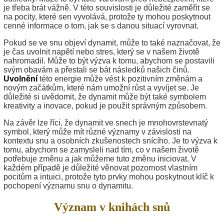
je třeba brát vážně. V této souvislosti je důležité zaměřit se
na pocity, které sen vyvolává, protože ty mohou poskytnout
cenné informace o tom, jak se s danou situací vyrovnat.
Pokud se ve snu objeví dynamit, může to také naznačovat, že
je čas uvolnit napětí nebo stres, který se v našem životě
nahromadil. Může to být výzva k tomu, abychom se postavili
svým obavám a přestali se bát následků našich činů.
Uvolnění
této energie může vést k pozitivním změnám a
novým začátkům, které nám umožní růst a vyvíjet se. Je
důležité si uvědomit, že dynamit může být také symbolem
kreativity a inovace, pokud je použit správným způsobem.
Na závěr lze říci, že dynamit ve snech je mnohovrstevnatý
symbol, který může mít různé významy v závislosti na
kontextu snu a osobních zkušenostech snícího. Je to výzva k
tomu, abychom se zamysleli nad tím, co v našem životě
potřebuje změnu a jak můžeme tuto změnu iniciovat. V
každém případě je důležité věnovat pozornost vlastním
pocitům a intuici, protože tyto prvky mohou poskytnout klíč k
pochopení významu snu o dynamitu.
Význam v knihách snů