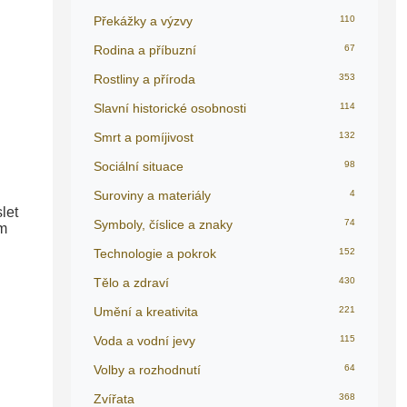
Překážky a výzvy
110
Rodina a příbuzní
67
Rostliny a příroda
353
Slavní historické osobnosti
114
Smrt a pomíjivost
132
Sociální situace
98
Suroviny a materiály
4
let
Symboly, číslice a znaky
74
ým
Technologie a pokrok
152
Tělo a zdraví
430
Umění a kreativita
221
Voda a vodní jevy
115
Volby a rozhodnutí
64
Zvířata
368