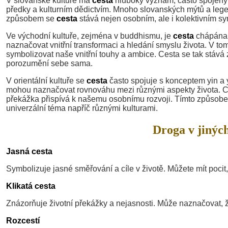
V slovanské kultuře má
cesta
hluboký význam, často spojený s
předky a kulturním dědictvím. Mnoho slovanských mýtů a lege
způsobem se
cesta
stává nejen osobním, ale i kolektivním s
Ve východní kultuře, zejména v buddhismu, je
cesta
chápána j
naznačovat vnitřní transformaci a hledání smyslu života. V to
symbolizovat naše vnitřní touhy a ambice. Cesta se tak stává
porozumění sebe sama.
V orientální kultuře se
cesta
často spojuje s konceptem yin a 
mohou naznačovat rovnováhu mezi různými aspekty života. Ce
překážka přispívá k našemu osobnímu rozvoji. Tímto způsob
univerzální téma napříč různými kulturami.
Droga v jiných
Jasná cesta
Symbolizuje jasné směřování a cíle v životě. Můžete mít pocit, 
Klikatá cesta
Znázorňuje životní překážky a nejasnosti. Může naznačovat, že
Rozcestí