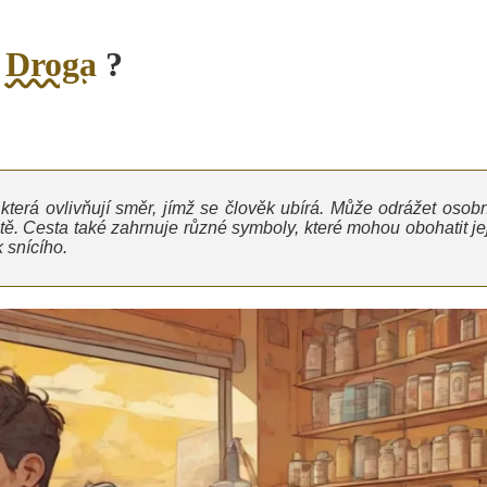
o
Droga
?
která ovlivňují směr, jímž se člověk ubírá. Může odrážet osobn
cestě. Cesta také zahrnuje různé symboly, které mohou obohatit je
 snícího.