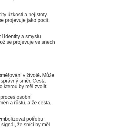
y úzkosti a nejistoty.
e projevuje jako pocit
í identity a smyslu
což se projevuje ve snech
směřování v životě. Může
á správný směr. Cesta
o kterou by měl zvolit.
 proces osobní
ěn a růstu, a že cesta,
ymbolizovat potřebu
signál, že snící by měl