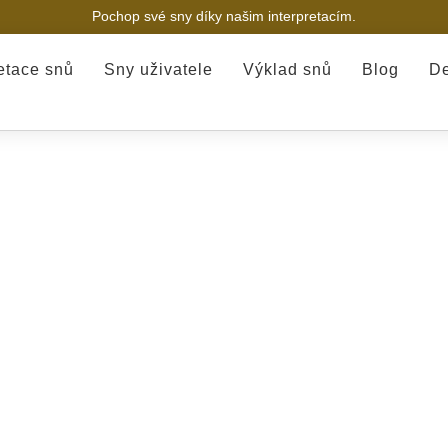
Pochop své sny díky našim interpretacím.
retace snů
Sny uživatele
Výklad snů
Blog
De