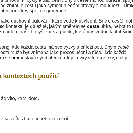
 přírodními cykly a tradicemi. Sny o
cestě
mohou odrážet spoje
nd zmiňuje cestu jako symbol hledání pravdy a moudrosti. Tímt
ymbolem, který spojuje generace.
ako duchovní putování, které vede k osvícení. Sny o
cestě
moh
mto kontextu je důležité, jakým směrem se
cesta
ubírá, neboť to
 zrcadlem našich myšlenek a pocitů, které nás vedou k hlubšímu
yang, kde každá cesta má své výzvy a příležitosti. Sny o
cestě
sta může být vnímána jako proces učení a růstu, kde každá
em se
cesta
stává symbolem naděje a víry v lepší zítřky, což je
 kontextech použití
že víte, kam jdete.
 se cítíte ztraceni nebo zmatení.