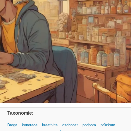
Taxonomie:
Droga
konotace
kreativita
osobnost
podpora
průzkum