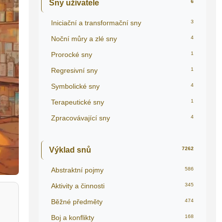
Sny uživatele
6
Iniciační a transformační sny
3
Noční můry a zlé sny
4
Prorocké sny
1
Regresivní sny
1
Symbolické sny
4
Terapeutické sny
1
Zpracovávající sny
4
Výklad snů
7262
Abstraktní pojmy
586
Aktivity a činnosti
345
Běžné předměty
474
Boj a konflikty
168