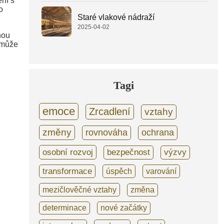
ní s
o
Staré vlakové nádraží
2025-04-02
ou
 může
Tagi
emoce
Zrcadlení
vztahy
změny
rovnováha
ochrana
osobní rozvoj
bezpečnost
výzvy
transformace
úspěch
varování
mezičlověčné vztahy
změna
determinace
nové začátky