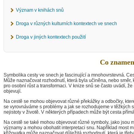
Význam v knihách snů
Droga v různých kulturních kontextech ve snech
Droga v jiných kontextech použití
Co znamen
Symbolika cesty ve snech je fascinující a mnohovrstevná. Cest
Může naznačovat rozhodnutí, která byla učiněna, nebo směr, k
pro osobní růst a transformaci. V knize snů se často uvádí, že 
objevují.
Na cestě se mohou objevovat různé překážky a odbočky, které
se vyrovnáváme s problémy a jak se rozhodujeme v těžkých si
nejistoty v životě. V některých případech může být cesta přímá,
Na cestě se také mohou objevovat různé symboly, jako jsou mo
významy a mohou obohatit interpretaci snu. Například most m
křižovatka může naznačovat důležitá rozhodnutí, která je třeba