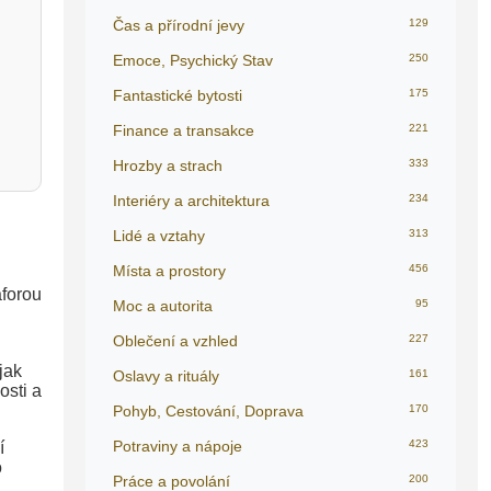
Čas a přírodní jevy
129
Emoce, Psychický Stav
250
Fantastické bytosti
175
Finance a transakce
221
Hrozby a strach
333
Interiéry a architektura
234
Lidé a vztahy
313
Místa a prostory
456
.
aforou
Moc a autorita
95
Oblečení a vzhled
227
jak
Oslavy a rituály
161
osti a
Pohyb, Cestování, Doprava
170
Potraviny a nápoje
423
í
o
Práce a povolání
200