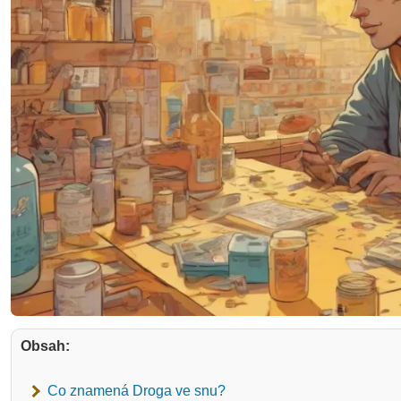
Obsah:
Co znamená Droga ve snu?