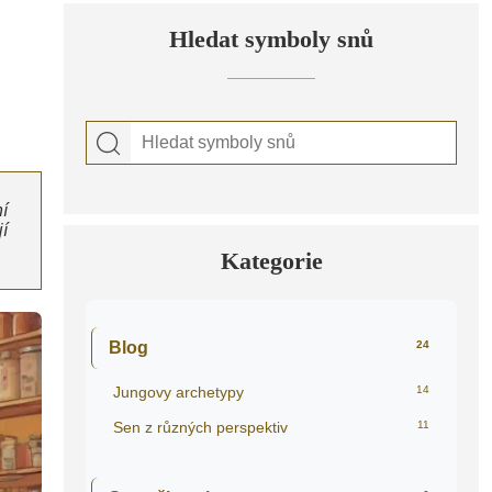
Hledat symboly snů
í
jí
Kategorie
Blog
24
Jungovy archetypy
14
Sen z různých perspektiv
11