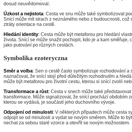
dosud neuvědomoval.
Úzkost a nejistota
: Cesta ve snu může také symbolizovat pocit
Snící může mít strach z neznámého nebo z budoucnosti, což s
ztráty orientace na cestě.
Hledání identity
: Cesta může být metaforou pro hledání vlastn
života. Snící se může snažit pochopit, kdo je a kam směřuje, 
jako putování po různých cestách.
Symbolika ezoteryczna
Směr a volba
: Sen o cestě často symbolizuje rozhodování a 
naznačovat, že snící stojí před důležitým rozhodnutím a hled
může být metaforou pro životní cestu, kterou si snící zvolil neb
Transformace a růst
: Cesta v snech může také představovat
transformace. Může signalizovat, že snící prochází obdobím zm
kterou se vydává, je součástí jeho duchovního vývoje.
Odpojení od minulosti
: V některých případech může cesta s
odpojit se od minulosti a vydat se novým směrem. Může to být 
nechat za sebou staré vzorce a otevřít se novým možnostem.