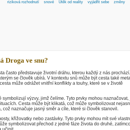
riziková rozhodnutí
snové
Útěk od reality
vyjádřit sebe
změny
á Droga ve snu?
a často představuje životní dráhu, kterou každý z nás prochází
terým se člověk ubírá. V kontextu snů může být cesta také met
cesta může odrážet vnitřní konflikty a touhy, které se v životě
 symbolizují výzvy, jimž čelíme. Tyto prvky mohou naznačovat, 
tuacích. Cesta může být klikatá, což může symbolizovat nejasn
 což naznačuje jasný směr a cíle, které si člověk stanovil.
sty, křižovatky nebo zastávky. Tyto prvky mohou mít své vlastn
ůže symbolizovat přechod z jedné fáze života do druhé, zatímc
 učinit.