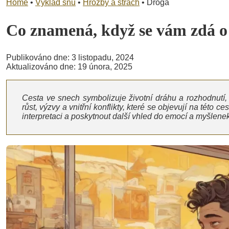
Home
•
Výklad snů
•
Hrozby a strach
•
Droga
Co znamená, když se vám zdá 
Publikováno dne: 3 listopadu, 2024
Aktualizováno dne: 19 února, 2025
Cesta ve snech symbolizuje životní dráhu a rozhodnutí, 
růst, výzvy a vnitřní konflikty, které se objevují na této 
interpretaci a poskytnout další vhled do emocí a myšlenek