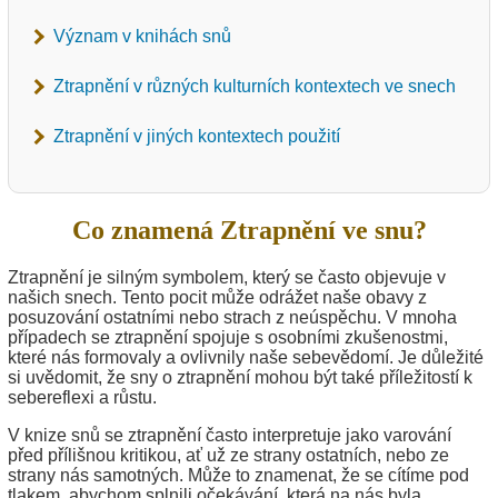
Význam v knihách snů
Ztrapnění v různých kulturních kontextech ve snech
Ztrapnění v jiných kontextech použití
Co znamená Ztrapnění ve snu?
Ztrapnění je silným symbolem, který se často objevuje v
našich snech. Tento pocit může odrážet naše obavy z
posuzování ostatními nebo strach z neúspěchu. V mnoha
případech se ztrapnění spojuje s osobními zkušenostmi,
které nás formovaly a ovlivnily naše sebevědomí. Je důležité
si uvědomit, že sny o ztrapnění mohou být také příležitostí k
sebereflexi a růstu.
V knize snů se ztrapnění často interpretuje jako varování
před přílišnou kritikou, ať už ze strany ostatních, nebo ze
strany nás samotných. Může to znamenat, že se cítíme pod
tlakem, abychom splnili očekávání, která na nás byla