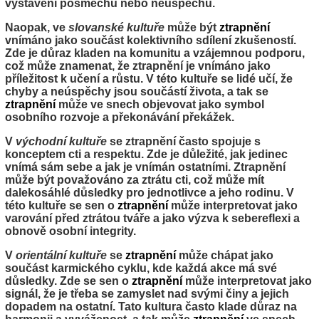
vystaveni posměchu nebo neúspěchu.
Naopak, ve
slovanské kultuře
může být
ztrapnění
vnímáno jako součást kolektivního sdílení zkušeností.
Zde je důraz kladen na komunitu a vzájemnou podporu,
což může znamenat, že ztrapnění je vnímáno jako
příležitost k učení a růstu. V této kultuře se lidé učí, že
chyby a neúspěchy jsou součástí života, a tak se
ztrapnění
může ve snech objevovat jako symbol
osobního rozvoje a překonávání překážek.
V
východní kultuře
se ztrapnění často spojuje s
konceptem cti a respektu. Zde je důležité, jak jedinec
vnímá sám sebe a jak je vnímán ostatními. Ztrapnění
může být považováno za ztrátu cti, což může mít
dalekosáhlé důsledky pro jednotlivce a jeho rodinu. V
této kultuře se sen o
ztrapnění
může interpretovat jako
varování před ztrátou tváře a jako výzva k sebereflexi a
obnově osobní integrity.
V
orientální kultuře
se
ztrapnění
může chápat jako
součást karmického cyklu, kde každá akce má své
důsledky. Zde se sen o
ztrapnění
může interpretovat jako
signál, že je třeba se zamyslet nad svými činy a jejich
dopadem na ostatní. Tato kultura často klade důraz na