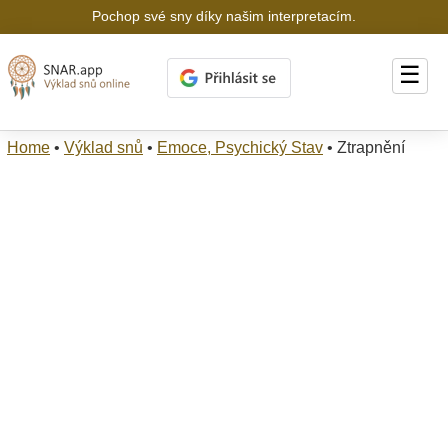
Pochop své sny díky našim interpretacím.
☰
Home
•
Výklad snů
•
Emoce, Psychický Stav
•
Ztrapnění