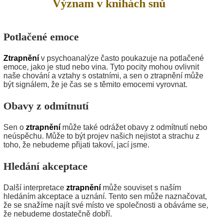
Význam v knihách snů
Potlačené emoce
Ztrapnění
v psychoanalýze často poukazuje na potlačené
emoce, jako je stud nebo vina. Tyto pocity mohou ovlivnit
naše chování a vztahy s ostatními, a sen o ztrapnění může
být signálem, že je čas se s těmito emocemi vyrovnat.
Obavy z odmítnutí
Sen o
ztrapnění
může také odrážet obavy z odmítnutí nebo
neúspěchu. Může to být projev našich nejistot a strachu z
toho, že nebudeme přijati takoví, jací jsme.
Hledání akceptace
Další interpretace
ztrapnění
může souviset s naším
hledáním akceptace a uznání. Tento sen může naznačovat,
že se snažíme najít své místo ve společnosti a obáváme se,
že nebudeme dostatečně dobří.