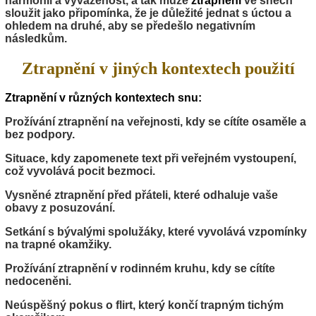
harmonii a vyváženost, a tak může
ztrapnění
ve snech
sloužit jako připomínka, že je důležité jednat s úctou a
ohledem na druhé, aby se předešlo negativním
následkům.
Ztrapnění v jiných kontextech použití
Ztrapnění v různých kontextech snu:
Prožívání ztrapnění na veřejnosti, kdy se cítíte osaměle a
bez podpory.
Situace, kdy zapomenete text při veřejném vystoupení,
což vyvolává pocit bezmoci.
Vysněné ztrapnění před přáteli, které odhaluje vaše
obavy z posuzování.
Setkání s bývalými spolužáky, které vyvolává vzpomínky
na trapné okamžiky.
Prožívání ztrapnění v rodinném kruhu, kdy se cítíte
nedoceněni.
Neúspěšný pokus o flirt, který končí trapným tichým