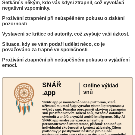
Setkání s někým, kdo vás kdysi ztrapnil, což vyvolává
negativní vzpomínky.
Prožívání ztrapnění při neúspěšném pokusu o získání
pozornosti.
Vystavení se kritice od autority, což zvyšuje vaši úzkost.
Situace, kdy se vám podaří udělat něco, co je
považováno za trapné ve společnosti.
Prožívání ztrapnění při neúspěšném pokusu o vyjádření
emocí.
SNÁŘ
Online výklad
.app
snů
SNAR.app je inovativní online platforma, která
uživatelům umožňuje vytvářet vlastní interpretace a
výklady snů. Pomáhá porozumět skrytým významům
snů prostřednictvím sdílení snů, rozsáhlé databáze
symbolů a snářů a využití umělé inteligence. Díky AI
SNAR.app analyzuje vzorce a navrhuje
personalizované interpretace, přičemž zohledňuje
individuální zkušenosti a kontext uživatele. Cílem
platformy je poskytnout nástroje pro hlubší
pochopení sebe sama skrze analýzu snů, propojující