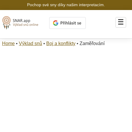
Pochop své sny díky našim interpretacím.
☰
Home
•
Výklad snů
•
Boj a konflikty
•
Zaměřování