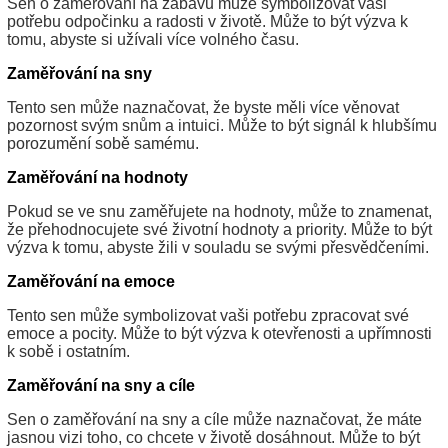
Sen o zaměřování na zábavu může symbolizovat vaši
potřebu odpočinku a radosti v životě. Může to být výzva k
tomu, abyste si užívali více volného času.
Zaměřování na sny
Tento sen může naznačovat, že byste měli více věnovat
pozornost svým snům a intuici. Může to být signál k hlubšímu
porozumění sobě samému.
Zaměřování na hodnoty
Pokud se ve snu zaměřujete na hodnoty, může to znamenat,
že přehodnocujete své životní hodnoty a priority. Může to být
výzva k tomu, abyste žili v souladu se svými přesvědčeními.
Zaměřování na emoce
Tento sen může symbolizovat vaši potřebu zpracovat své
emoce a pocity. Může to být výzva k otevřenosti a upřímnosti
k sobě i ostatním.
Zaměřování na sny a cíle
Sen o zaměřování na sny a cíle může naznačovat, že máte
jasnou vizi toho, co chcete v životě dosáhnout. Může to být