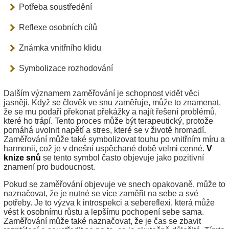
Potřeba soustředění
Reflexe osobních cílů
Známka vnitřního klidu
Symbolizace rozhodování
Dalším významem zaměřování je schopnost vidět věci
jasněji. Když se člověk ve snu zaměřuje, může to znamenat,
že se mu podaří překonat překážky a najít řešení problémů,
které ho trápí. Tento proces může být terapeutický, protože
pomáhá uvolnit napětí a stres, které se v životě hromadí.
Zaměřování může také symbolizovat touhu po vnitřním míru a
harmonii, což je v dnešní uspěchané době velmi cenné.
V
knize snů
se tento symbol často objevuje jako pozitivní
znamení pro budoucnost.
Pokud se zaměřování objevuje ve snech opakovaně, může to
naznačovat, že je nutné se více zaměřit na sebe a své
potřeby. Je to výzva k introspekci a sebereflexi, která může
vést k osobnímu růstu a lepšímu pochopení sebe sama.
Zaměřování může také naznačovat, že je čas se zbavit