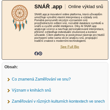
SNÁŘ .app
Online výklad snů
SNAR.app je inovativní online platforma, která uživatelům
umožňuje vytvářet vlastní interpretace a výklady snů.
Pomáhá porozumět skrytým významům snů
prostřednictvím sdílení snů, rozsáhlé databáze symbolů a
snářů a využití umělé inteligence. Díky AI SNAR.app
analyzuje vzorce a navrhuje personalizované interpretace,
přičemž zohledňuje individuální zkušenosti a kontext
uživatele. Cílem platformy je poskytnout nástroje pro hlubší
pochopení sebe sama skrze analýzu snů, propojující
tradiční znalosti s moderními technologiemi.
See Full Bio
Obsah:
Co znamená Zaměřování ve snu?
Význam v knihách snů
Zaměřování v různých kulturních kontextech ve snech