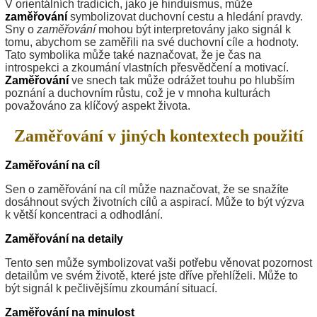
V orientálních tradicích, jako je hinduismus, může
zaměřování
symbolizovat duchovní cestu a hledání pravdy.
Sny o
zaměřování
mohou být interpretovány jako signál k
tomu, abychom se zaměřili na své duchovní cíle a hodnoty.
Tato symbolika může také naznačovat, že je čas na
introspekci a zkoumání vlastních přesvědčení a motivací.
Zaměřování
ve snech tak může odrážet touhu po hlubším
poznání a duchovním růstu, což je v mnoha kulturách
považováno za klíčový aspekt života.
Zaměřování v jiných kontextech použití
Zaměřování na cíl
Sen o zaměřování na cíl může naznačovat, že se snažíte
dosáhnout svých životních cílů a aspirací. Může to být výzva
k větší koncentraci a odhodlání.
Zaměřování na detaily
Tento sen může symbolizovat vaši potřebu věnovat pozornost
detailům ve svém životě, které jste dříve přehlíželi. Může to
být signál k pečlivějšímu zkoumání situací.
Zaměřování na minulost