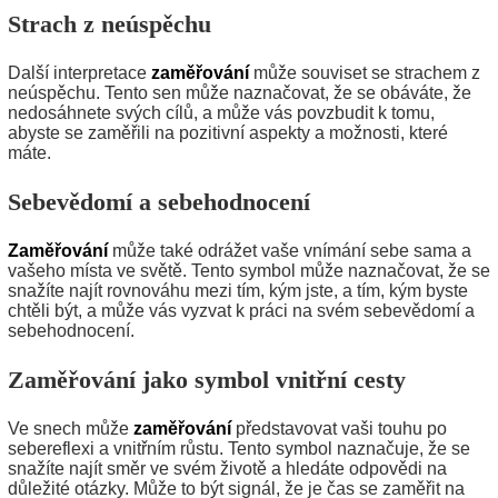
Strach z neúspěchu
Další interpretace
zaměřování
může souviset se strachem z
neúspěchu. Tento sen může naznačovat, že se obáváte, že
nedosáhnete svých cílů, a může vás povzbudit k tomu,
abyste se zaměřili na pozitivní aspekty a možnosti, které
máte.
Sebevědomí a sebehodnocení
Zaměřování
může také odrážet vaše vnímání sebe sama a
vašeho místa ve světě. Tento symbol může naznačovat, že se
snažíte najít rovnováhu mezi tím, kým jste, a tím, kým byste
chtěli být, a může vás vyzvat k práci na svém sebevědomí a
sebehodnocení.
Zaměřování jako symbol vnitřní cesty
Ve snech může
zaměřování
představovat vaši touhu po
sebereflexi a vnitřním růstu. Tento symbol naznačuje, že se
snažíte najít směr ve svém životě a hledáte odpovědi na
důležité otázky. Může to být signál, že je čas se zaměřit na