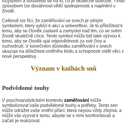
rozptýlení a soustředit se na to, co je skutečně důležité. Tímto
způsobem lze dosáhnout větší spokojenosti a naplnění v
životě.
Celkově lze říci, že zaměřování ve snech je silným
symbolem, který vybízí k akci a sebereflexi. Je to příležitost k
tomu, aby se člověk zastavil a zamyslel nad tím, co ve svém
životě skutečně chce. Tento symbol může být také výzvou k
tomu, aby se člověk ujal odpovědnosti za své činy a
rozhodnutí. V konečném důsledku zaměřování v snech
ukazuje na důležitost vnitřního klidu a schopnosti vidět věci z
nové perspektivy.
Význam v knihách snů
Podvědomé touhy
V psychoanalytickém kontextu
zaměřování
může
symbolizovat vaše podvědomé touhy a potřeby. Tento sen
může odrážet vaše vnitřní přání, která nejsou vždy zřejmá, a
může vás vyzvat k tomu, abyste se s nimi konfrontovali a
začali je realizovat.