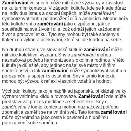
Zaměřování
ve snech může mít různé významy v závislosti
na kulturním kontextu. V západní kultuře, kde se klade důraz
na individualismus a osobní úspěch, může
zaměřování
symbolizovat touhu po dosažení cílů a ambicích. Mnoho lidí v
této kultuře sní o
zaměřování
jako o způsobu, jak se
soustředit na své životní cíle, což odráží jejich každodenní
život a pracovní etiku. Tyto sny mohou být také spojeny s
tlakem na výkon a očekávání, které si lidé kladou na sebe.
Na druhou stranu, ve slovanské kultuře
zaměřování
může
mít více kolektivní význam. Sny o
zaměřování
mohou
naznačovat potřebu harmonizace s okolím a rodinou. V této
kultuře je důležité, aby jedinec našel své místo v širším
společenství, a tak
zaměřování
může symbolizovat snahu o
porozumění a spojení s ostatními. Sny v tomto kontextu
mohou být výzvou k reflexi vlastních vztahů a hodnot.
Východní kultury, jako je například japonská, přikládají velký
význam vnitřnímu klidu a rovnováze.
Zaměřování
zde může
představovat proces meditace a sebereflexe. Sny o
zaměřování
v tomto kontextu mohou naznačovat potřebu
zpomalit a zaměřit se na vnitřní svět. Tato forma
zaměřování
může být vnímána jako cesta k osvícení a hlubšímu
porozumění sobě samému.