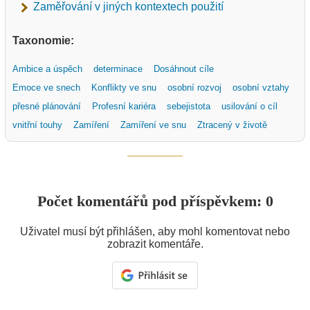
Zaměřování v jiných kontextech použití
Taxonomie:
Ambice a úspěch
determinace
Dosáhnout cíle
Emoce ve snech
Konflikty ve snu
osobní rozvoj
osobní vztahy
přesné plánování
Profesní kariéra
sebejistota
usilování o cíl
vnitřní touhy
Zamíření
Zamíření ve snu
Ztracený v životě
Počet komentářů pod příspěvkem: 0
Uživatel musí být přihlášen, aby mohl komentovat nebo
zobrazit komentáře.