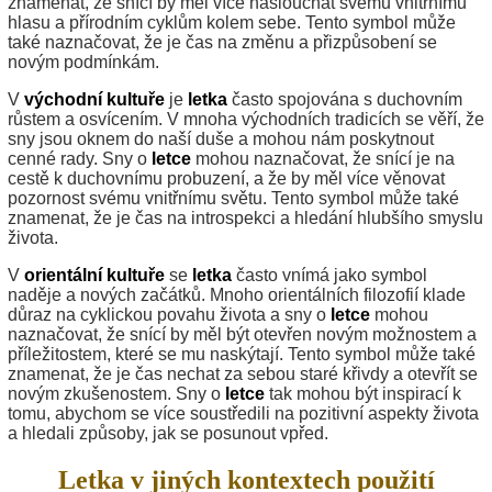
znamenat, že snící by měl více naslouchat svému vnitřnímu
hlasu a přírodním cyklům kolem sebe. Tento symbol může
také naznačovat, že je čas na změnu a přizpůsobení se
novým podmínkám.
V
východní kultuře
je
letka
často spojována s duchovním
růstem a osvícením. V mnoha východních tradicích se věří, že
sny jsou oknem do naší duše a mohou nám poskytnout
cenné rady. Sny o
letce
mohou naznačovat, že snící je na
cestě k duchovnímu probuzení, a že by měl více věnovat
pozornost svému vnitřnímu světu. Tento symbol může také
znamenat, že je čas na introspekci a hledání hlubšího smyslu
života.
V
orientální kultuře
se
letka
často vnímá jako symbol
naděje a nových začátků. Mnoho orientálních filozofií klade
důraz na cyklickou povahu života a sny o
letce
mohou
naznačovat, že snící by měl být otevřen novým možnostem a
příležitostem, které se mu naskýtají. Tento symbol může také
znamenat, že je čas nechat za sebou staré křivdy a otevřít se
novým zkušenostem. Sny o
letce
tak mohou být inspirací k
tomu, abychom se více soustředili na pozitivní aspekty života
a hledali způsoby, jak se posunout vpřed.
Letka v jiných kontextech použití