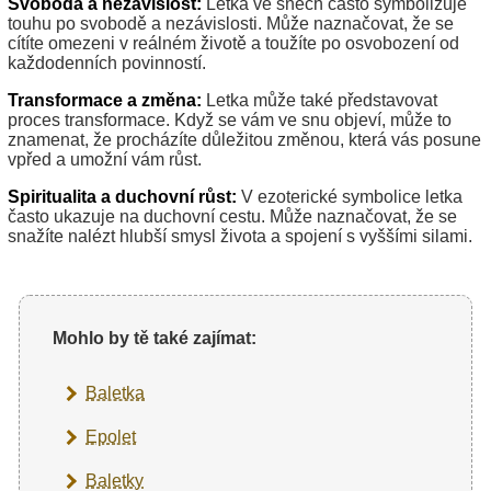
Svoboda a nezávislost:
Letka ve snech často symbolizuje
touhu po svobodě a nezávislosti. Může naznačovat, že se
cítíte omezeni v reálném životě a toužíte po osvobození od
každodenních povinností.
Transformace a změna:
Letka může také představovat
proces transformace. Když se vám ve snu objeví, může to
znamenat, že procházíte důležitou změnou, která vás posune
vpřed a umožní vám růst.
Spiritualita a duchovní růst:
V ezoterické symbolice letka
často ukazuje na duchovní cestu. Může naznačovat, že se
snažíte nalézt hlubší smysl života a spojení s vyššími silami.
Mohlo by tě také zajímat:
Baletka
Epolet
Baletky