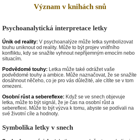
Význam v knihách snů
Psychoanalytická interpretace letky
Únik od reality:
V psychoanalýze může letka symbolizovat
touhu uniknout od reality. Může to být projev vnitřního
konfliktu, kdy se snažíte vyhnout nepříjemným emocím nebo
situacím.
Podvědomé touhy:
Letka může také odrážet vaše
podvědomé touhy a ambice. Může naznačovat, že se snažíte
dosáhnout něčeho, co je pro vás důležité, ale cítíte se v tom
omezeni.
Osobní růst a sebereflexe:
Když se ve snech objevuje
letka, může to být signál, že je čas na osobní růst a
sebereflexi. Může to být výzva k tomu, abyste se podívali na
své životní cíle a hodnoty.
Symbolika letky v snech