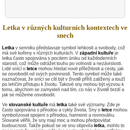
Letka v různých kulturních kontextech ve
snech
Letka
v
senníku
představuje symbol lehkosti a svobody, což
má své kořeny v různých kulturách. V
západní kultuře
je
letka často spojována s pocitem úniku od každodenních
starostí, což může odrážet touhu po volnosti a nezávislosti.
Lidé snící o
letce
mohou hledat nové příležitosti a cesty, jak
se osvobodit od svých povinností. Tento symbol může také
naznačovat, že snící se cítí být v životě příliš zatížený a touží
po lehčím přístupu k životu. Takové sny mohou být výzvou k
tomu, abychom se zamysleli nad tím, co nás v životě brzdí a
jak se můžeme osvobodit.
Ve
slovanské kultuře
má
letka
také své významy. Zde je
často spojována s přírodou a cykly života. Sny o
letce
mohou
symbolizovat spojení s přírodou, harmonii a rovnováhu.
Slované věřili, že sny mají moc a mohou předpovídat
budoucnost. Takže pokud se ve snu objevila
letka
, mohlo to