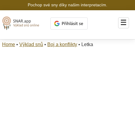
Pochop své sny díky našim interpretacím.
☰
Home
•
Výklad snů
•
Boj a konflikty
•
Letka