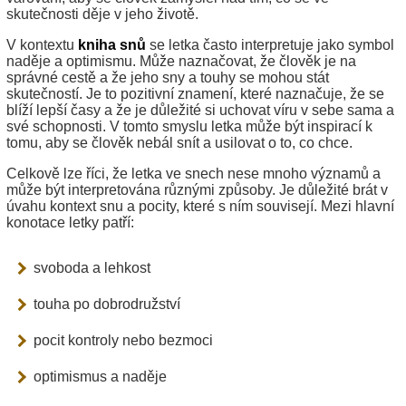
skutečnosti děje v jeho životě.
V kontextu
kniha snů
se letka často interpretuje jako symbol
naděje a optimismu. Může naznačovat, že člověk je na
správné cestě a že jeho sny a touhy se mohou stát
skutečností. Je to pozitivní znamení, které naznačuje, že se
blíží lepší časy a že je důležité si uchovat víru v sebe sama a
své schopnosti. V tomto smyslu letka může být inspirací k
tomu, aby se člověk nebál snít a usilovat o to, co chce.
Celkově lze říci, že letka ve snech nese mnoho významů a
může být interpretována různými způsoby. Je důležité brát v
úvahu kontext snu a pocity, které s ním souvisejí. Mezi hlavní
konotace letky patří:
svoboda a lehkost
touha po dobrodružství
pocit kontroly nebo bezmoci
optimismus a naděje