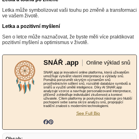
Letka může symbolizovat vaši touhu po změně a transformaci
ve vašem životě.
Letka a pozitivní myšlení
Sen o letce může naznačovat, že byste měli více praktikovat
pozitivní myšlení a optimismus v životě.
SNÁŘ .app
Online výklad snů
SNAR.app je inovativní online platforma, která uživatelům
umožňuje vytvářet vlastní interpretace a výklady snů.
Pomáhá porozumět skrytým významům snů
prostřednictvím sdílení snů, rozsáhlé databáze symbolů a
snářů a využití umělé inteligence. Díky AI SNAR.app
analyzuje vzorce a navrhuje personalizované interpretace,
přičemž zohledňuje individuální zkušenosti a kontext
uživatele. Cílem platformy je poskytnout nástroje pro hlubší
pochopení sebe sama skrze analýzu snů, propojující
tradiční znalosti s moderními technologiemi.
See Full Bio
Obsah: