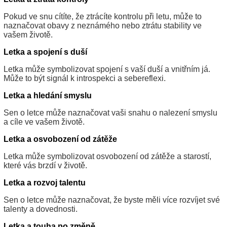
Pokud ve snu cítíte, že ztrácíte kontrolu při letu, může to
naznačovat obavy z neznámého nebo ztrátu stability ve
vašem životě.
Letka a spojení s duší
Letka může symbolizovat spojení s vaší duší a vnitřním já.
Může to být signál k introspekci a sebereflexi.
Letka a hledání smyslu
Sen o letce může naznačovat vaši snahu o nalezení smyslu
a cíle ve vašem životě.
Letka a osvobození od zátěže
Letka může symbolizovat osvobození od zátěže a starostí,
které vás brzdí v životě.
Letka a rozvoj talentu
Sen o letce může naznačovat, že byste měli více rozvíjet své
talenty a dovednosti.
Letka a touha po změně