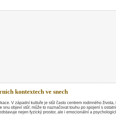
rních kontextech ve snech
ace. V západní kultuře je stůl často centrem rodinného života,
 ve snu objeví
stůl
, může to naznačovat touhu po spojení s ostatn
edstavuje nejen fyzický prostor, ale i emocionální a psychologic