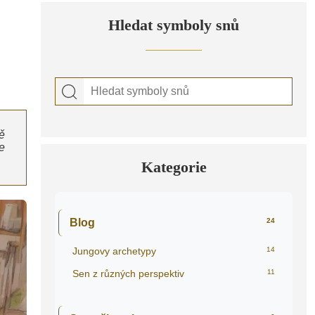
Hledat symboly snů
ě
e
Kategorie
Blog
24
Jungovy archetypy
14
Sen z různých perspektiv
11