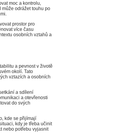
vat moc a kontrolu,
ol může odrážet touhu po
emi.
ovat prostor pro
ěnovat více času
ntextu osobních vztahů a
abilitu a pevnost v životě
svém okolí. Tato
vých vztazích a osobních
etkání a sdílení
munikaci a otevřenosti
stovat do svých
, kde se přijímají
tuaci, kdy je třeba učinit
t nebo potřebu vyjasnit