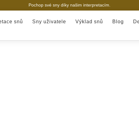
Pochop své sny díky našim interpretacím.
retace snů
Sny uživatele
Výklad snů
Blog
De