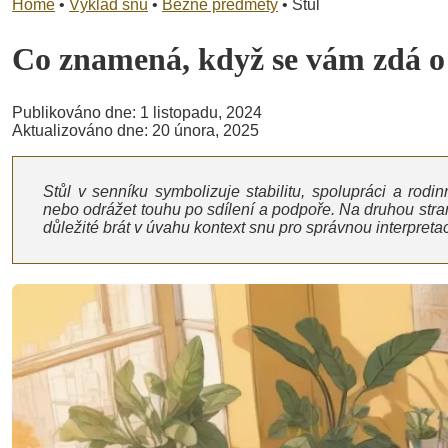
Home
•
Výklad snů
•
Běžné předměty
•
Stůl
Co znamená, když se vám zdá 
Publikováno dne: 1 listopadu, 2024
Aktualizováno dne: 20 února, 2025
Stůl v senníku symbolizuje stabilitu, spolupráci a ro
nebo odrážet touhu po sdílení a podpoře. Na druhou stran
důležité brát v úvahu kontext snu pro správnou interpretac