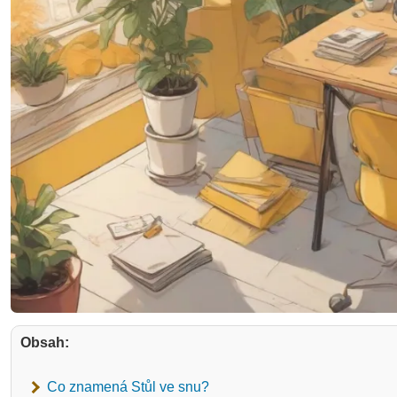
Obsah:
Co znamená Stůl ve snu?