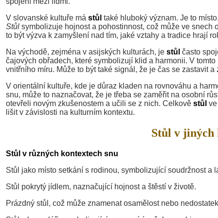
spojení mezi lidmi.
V slovanské kultuře má
stůl
také hluboký význam. Je to místo, 
Stůl
symbolizuje hojnost a pohostinnost, což může ve snech od
to být výzva k zamyšlení nad tím, jaké vztahy a tradice hrají ro
Na východě, zejména v asijských kulturách, je
stůl
často spoje
čajových obřadech, které symbolizují klid a harmonii. V tom
vnitřního míru. Může to být také signál, že je čas se zastavit 
V orientální kultuře, kde je důraz kladen na rovnováhu a harm
snu, může to naznačovat, že je třeba se zaměřit na osobní rů
otevřeli novým zkušenostem a učili se z nich. Celkově
stůl
ve 
lišit v závislosti na kulturním kontextu.
Stůl v jiných
Stůl v různých kontextech snu
Stůl jako místo setkání s rodinou, symbolizující soudržnost a l
Stůl pokrytý jídlem, naznačující hojnost a štěstí v životě.
Prázdný stůl, což může znamenat osamělost nebo nedostatek