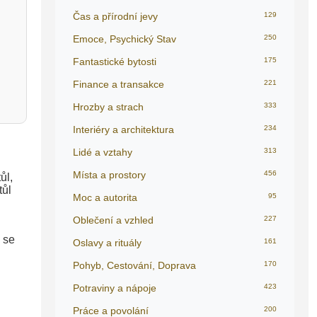
Čas a přírodní jevy
129
Emoce, Psychický Stav
250
Fantastické bytosti
175
Finance a transakce
221
Hrozby a strach
333
Interiéry a architektura
234
Lidé a vztahy
313
Místa a prostory
456
ůl,
tůl
Moc a autorita
95
Oblečení a vzhled
227
 se
Oslavy a rituály
161
Pohyb, Cestování, Doprava
170
Potraviny a nápoje
423
Práce a povolání
200