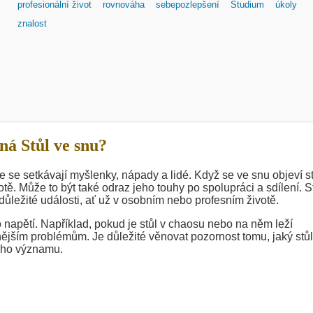
profesionální život
rovnováha
sebepozlepšení
Studium
úkoly
znalost
á Stůl ve snu?
de se setkávají myšlenky, nápady a lidé. Když se ve snu objeví st
ě. Může to být také odraz jeho touhy po spolupráci a sdílení. S
důležité události, ať už v osobním nebo profesním životě.
 napětí. Například, pokud je stůl v chaosu nebo na něm leží
nějším problémům. Je důležité věnovat pozornost tomu, jaký stůl
jeho významu.