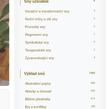
Sny uživatele
6
Iniciační a transformační sny
3
Noční můry a zlé sny
4
Prorocké sny
1
Regresivní sny
1
Symbolické sny
4
Terapeutické sny
1
Zpracovávající sny
4
Výklad snů
7262
Abstraktní pojmy
586
Aktivity a činnosti
345
Běžné předměty
474
Boj a konflikty
168