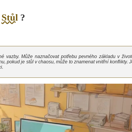
o
Stůl
?
dinné vazby. Může naznačovat potřebu pevného základu v život
u, pokud je stůl v chaosu, může to znamenat vnitřní konflikty. J
i.