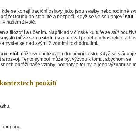
kde se konají tradiční oslavy, jako jsou svatby nebo rodinné sv
rážet touhu po stabilitě a bezpečí. Když se ve snu objeví
stůl
,
li v našem životě.
n s filozofií a učením. Například v čínské kultuře se
stůl
používá
to smyslu může sen o
stolu
naznačovat potřebu introspekce a hle
a zamyslet se nad svými životními rozhodnutími.
onii,
stůl
může symbolizovat i duchovní cestu. Když se
stůl
obje
st a rozvoj. Tento symbol může být výzvou k tomu, abychom se
snech odráží naše vztahy, hodnoty a touhy, a jeho význam se 
 kontextech použití
ásku.
 podpory.