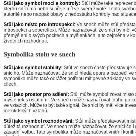
Stůl jako symbol moci a kontroly:
Stůl může také reprezento
kterou snící má nebo si přeje mít ve svém životě. Tento symb
autoritě nebo naopak obavy z nedostatku kontroly nad situac
Stůl jako místo pro introspekci:
Ve snech může stůl představ
introspekci a sebereflexi. Může naznačovat, že snící by měl v
přemýšlení o svých pocitech a myšlenkách, a to zejména v ko
životních rozhodnutí.
Symbolika stolu ve snech
Stůl jako symbol stability:
Stůl ve snech často představuje st
snícího. Může naznačovat, že snící hledá oporu a bezpečí ve 
symbolika může také odrážet potřebu mít pevné základy ve s
cílech.
Stůl jako prostor pro sdílení:
Stůl může symbolizovat místo s
myšlenek s ostatními. Ve snech může naznačovat touhu po ko
ve vztazích. Může to být také signál, že snící by měl více inve
mezilidských vztahů.
Stůl jako symbol rozhodování:
Stůl může představovat místo
důležitá rozhodnutí. Ve snech může naznačovat, že snící čelí si
zásadní volbu. Tato symbolika může naznačovat vnitřní konflik