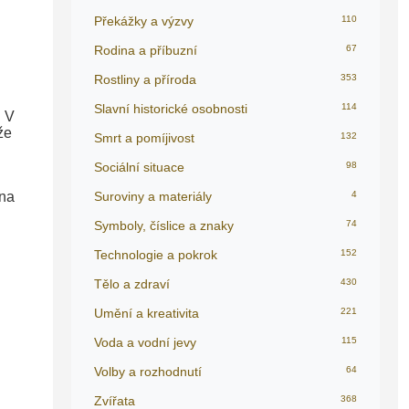
Překážky a výzvy
110
Rodina a příbuzní
67
Rostliny a příroda
353
Slavní historické osobnosti
114
. V
že
Smrt a pomíjivost
132
Sociální situace
98
 na
Suroviny a materiály
4
Symboly, číslice a znaky
74
Technologie a pokrok
152
Tělo a zdraví
430
Umění a kreativita
221
Voda a vodní jevy
115
Volby a rozhodnutí
64
Zvířata
368