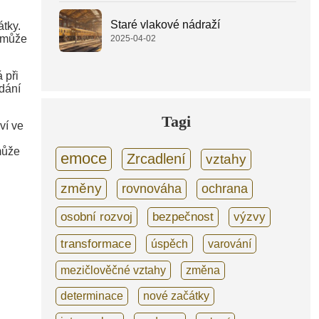
Staré vlakové nádraží
átky.
 může
2025-04-02
 při
dání
Tagi
ví ve
může
emoce
Zrcadlení
vztahy
změny
rovnováha
ochrana
osobní rozvoj
bezpečnost
výzvy
transformace
úspěch
varování
mezičlověčné vztahy
změna
determinace
nové začátky