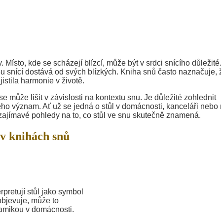
ísto, kde se scházejí blízcí, může být v srdci snícího důležité
ou snící dostává od svých blízkých. Kniha snů často naznačuje, 
istila harmonie v životě.
se může lišit v závislosti na kontextu snu. Je důležité zohlednit
ho význam. Ať už se jedná o stůl v domácnosti, kanceláři nebo
 zajímavé pohledy na to, co stůl ve snu skutečně znamená.
v knihách snů
rpretují stůl jako symbol
objevuje, může to
namikou v domácnosti.