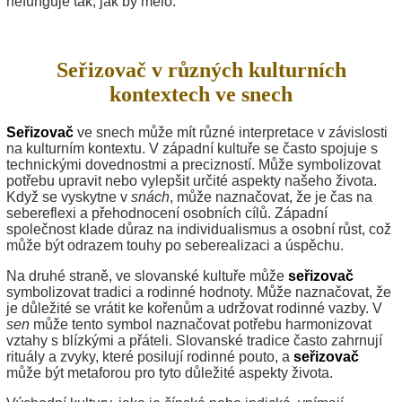
nefunguje tak, jak by mělo.
Seřizovač v různých kulturních
kontextech ve snech
Seřizovač
ve snech může mít různé interpretace v závislosti
na kulturním kontextu. V západní kultuře se často spojuje s
technickými dovednostmi a precizností. Může symbolizovat
potřebu upravit nebo vylepšit určité aspekty našeho života.
Když se vyskytne v
snách
, může naznačovat, že je čas na
sebereflexi a přehodnocení osobních cílů. Západní
společnost klade důraz na individualismus a osobní růst, což
může být odrazem touhy po seberealizaci a úspěchu.
Na druhé straně, ve slovanské kultuře může
seřizovač
symbolizovat tradici a rodinné hodnoty. Může naznačovat, že
je důležité se vrátit ke kořenům a udržovat rodinné vazby. V
sen
může tento symbol naznačovat potřebu harmonizovat
vztahy s blízkými a přáteli. Slovanské tradice často zahrnují
rituály a zvyky, které posilují rodinné pouto, a
seřizovač
může být metaforou pro tyto důležité aspekty života.