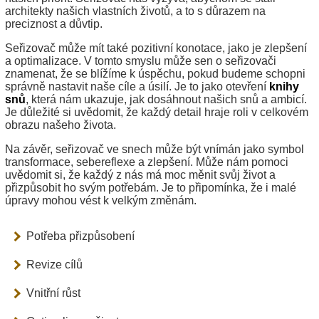
architekty našich vlastních životů, a to s důrazem na
preciznost a důvtip.
Seřizovač může mít také pozitivní konotace, jako je zlepšení
a optimalizace. V tomto smyslu může sen o seřizovači
znamenat, že se blížíme k úspěchu, pokud budeme schopni
správně nastavit naše cíle a úsilí. Je to jako otevření
knihy
snů
, která nám ukazuje, jak dosáhnout našich snů a ambicí.
Je důležité si uvědomit, že každý detail hraje roli v celkovém
obrazu našeho života.
Na závěr, seřizovač ve snech může být vnímán jako symbol
transformace, sebereflexe a zlepšení. Může nám pomoci
uvědomit si, že každý z nás má moc měnit svůj život a
přizpůsobit ho svým potřebám. Je to připomínka, že i malé
úpravy mohou vést k velkým změnám.
Potřeba přizpůsobení
Revize cílů
Vnitřní růst