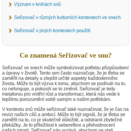
Význam v knihách snů
Seřizovač v různých kulturních kontextech ve snech
Seřizovač v jiných kontextech použití
Co znamená Seřizovač ve snu?
Seřizovač ve snech může symbolizovat potřebu přizpůsobení
a úpravy v životě. Tento sen často naznačuje, že je třeba se
zaměřit na detaily a zlepšit určité aspekty každodenního
života. Může to být výzva k tomu, abychom se podívali na to,
co nefunguje, a pokusili se to změnit. Seřizovač je tedy
metaforou pro vnitřní růst a transformaci, která nás vede k
lepšímu porozumění sobě samým a našim potřebám.
V kontextu snů může seřizovač také naznačovat, že je čas na
revizi našich cílů a ambicí. Může to být signál, že je třeba se
zaměřit na to, co je skutečně důležité, a odstranit zbytečné
překážky. Je to příležitost k sebereflexi a přehodnocení
našich priorit. Seřizovač nás vyzývá, abychom se stali