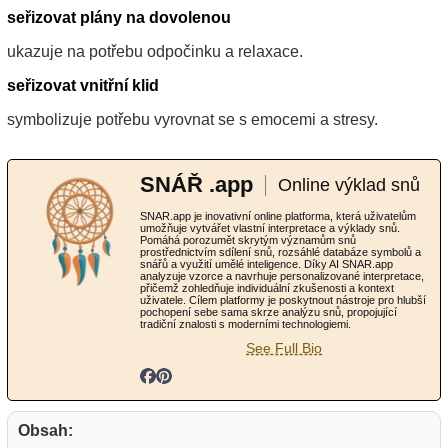
seřizovat plány na dovolenou
ukazuje na potřebu odpočinku a relaxace.
seřizovat vnitřní klid
symbolizuje potřebu vyrovnat se s emocemi a stresy.
SNÁŘ .app
Online výklad snů
SNAR.app je inovativní online platforma, která uživatelům
umožňuje vytvářet vlastní interpretace a výklady snů.
Pomáhá porozumět skrytým významům snů
prostřednictvím sdílení snů, rozsáhlé databáze symbolů a
snářů a využití umělé inteligence. Díky AI SNAR.app
analyzuje vzorce a navrhuje personalizované interpretace,
přičemž zohledňuje individuální zkušenosti a kontext
uživatele. Cílem platformy je poskytnout nástroje pro hlubší
pochopení sebe sama skrze analýzu snů, propojující
tradiční znalosti s moderními technologiemi.
See Full Bio
Obsah: