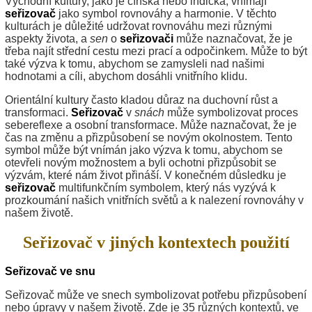
Východní kultury, jako je čínská nebo indická, vnímají
seřizovač
jako symbol rovnováhy a harmonie. V těchto
kulturách je důležité udržovat rovnováhu mezi různými
aspekty života, a
sen
o
seřizovači
může naznačovat, že je
třeba najít střední cestu mezi prací a odpočinkem. Může to být
také výzva k tomu, abychom se zamysleli nad našimi
hodnotami a cíli, abychom dosáhli vnitřního klidu.
Orientální kultury často kladou důraz na duchovní růst a
transformaci.
Seřizovač
v
snách
může symbolizovat proces
sebereflexe a osobní transformace. Může naznačovat, že je
čas na změnu a přizpůsobení se novým okolnostem. Tento
symbol může být vnímán jako výzva k tomu, abychom se
otevřeli novým možnostem a byli ochotni přizpůsobit se
výzvám, které nám život přináší. V konečném důsledku je
seřizovač
multifunkčním symbolem, který nás vyzývá k
prozkoumání našich vnitřních světů a k nalezení rovnováhy v
našem životě.
Seřizovač v jiných kontextech použití
Seřizovač ve snu
Seřizovač může ve snech symbolizovat potřebu přizpůsobení
nebo úpravy v našem životě. Zde je 35 různých kontextů, ve