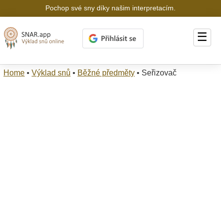
Pochop své sny díky našim interpretacím.
☰
Home
•
Výklad snů
•
Běžné předměty
•
Seřizovač