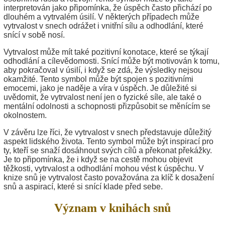
interpretován jako připomínka, že úspěch často přichází po
dlouhém a vytrvalém úsilí. V některých případech může
vytrvalost v snech odrážet i vnitřní sílu a odhodlání, které
snící v sobě nosí.
Vytrvalost může mít také pozitivní konotace, které se týkají
odhodlání a cílevědomosti. Snící může být motivován k tomu,
aby pokračoval v úsilí, i když se zdá, že výsledky nejsou
okamžité. Tento symbol může být spojen s pozitivními
emocemi, jako je naděje a víra v úspěch. Je důležité si
uvědomit, že vytrvalost není jen o fyzické síle, ale také o
mentální odolnosti a schopnosti přizpůsobit se měnícím se
okolnostem.
V závěru lze říci, že vytrvalost v snech představuje důležitý
aspekt lidského života. Tento symbol může být inspirací pro
ty, kteří se snaží dosáhnout svých cílů a překonat překážky.
Je to připomínka, že i když se na cestě mohou objevit
těžkosti, vytrvalost a odhodlání mohou vést k úspěchu. V
knize snů je vytrvalost často považována za klíč k dosažení
snů a aspirací, které si snící klade před sebe.
Význam v knihách snů