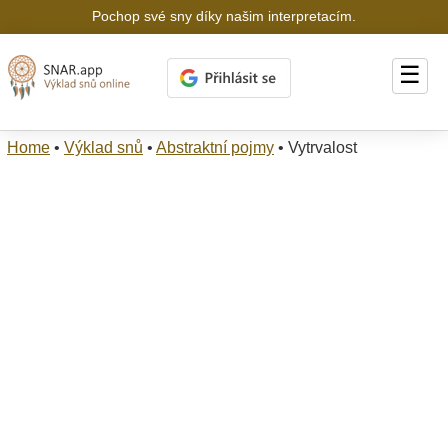
Pochop své sny díky našim interpretacím.
☰
Home
•
Výklad snů
•
Abstraktní pojmy
•
Vytrvalost