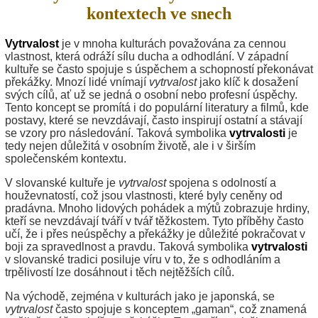
kontextech ve snech
Vytrvalost
je v mnoha kulturách považována za cennou
vlastnost, která odráží sílu ducha a odhodlání. V západní
kultuře se často spojuje s úspěchem a schopností překonávat
překážky. Mnozí lidé vnímají
vytrvalost
jako klíč k dosažení
svých cílů, ať už se jedná o osobní nebo profesní úspěchy.
Tento koncept se promítá i do populární literatury a filmů, kde
postavy, které se nevzdávají, často inspirují ostatní a stávají
se vzory pro následování. Taková symbolika
vytrvalosti
je
tedy nejen důležitá v osobním životě, ale i v širším
společenském kontextu.
V slovanské kultuře je
vytrvalost
spojena s odolností a
houževnatostí, což jsou vlastnosti, které byly ceněny od
pradávna. Mnoho lidových pohádek a mýtů zobrazuje hrdiny,
kteří se nevzdávají tváří v tvář těžkostem. Tyto příběhy často
učí, že i přes neúspěchy a překážky je důležité pokračovat v
boji za spravedlnost a pravdu. Taková symbolika
vytrvalosti
v slovanské tradici posiluje víru v to, že s odhodláním a
trpělivostí lze dosáhnout i těch nejtěžších cílů.
Na východě, zejména v kulturách jako je japonská, se
vytrvalost
často spojuje s konceptem „gaman“, což znamená