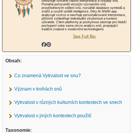
umožňuje vytvářet vlastní interpretace a výklady snů.
Pomáhá porozumět skrytým významům snů
prostřednictvím sdílení snů, rozsáhlé databáze symbolů a
snářů a využití umělé inteligence. Díky AI SNAR.app
analyzuje vzorce a navrhuje personalizované interpretace,
přičemž zohledňuje individuální zkušenosti a kontext
uživatele. Cílem platformy je poskytnout nástroje pro hlubší
pochopení sebe sama skrze analýzu snů, propojující
tradiční znalosti s moderními technologiemi.
See Full Bio
Obsah:
Co znamená Vytrvalost ve snu?
Význam v knihách snů
Vytrvalost v různých kulturních kontextech ve snech
Vytrvalost v jiných kontextech použití
Taxonomie: