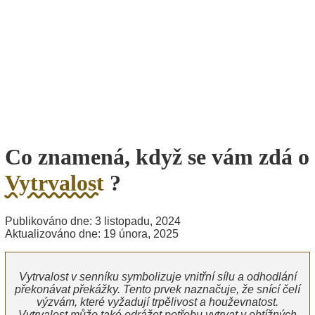
Co znamená, když se vám zdá o
Vytrvalost
?
Publikováno dne: 3 listopadu, 2024
Aktualizováno dne: 19 února, 2025
Vytrvalost v senníku symbolizuje vnitřní sílu a odhodlání
překonávat překážky. Tento prvek naznačuje, že snící čelí
výzvám, které vyžadují trpělivost a houževnatost.
Vytrvalost může také odrážet potřebu vytrvat v obtížných