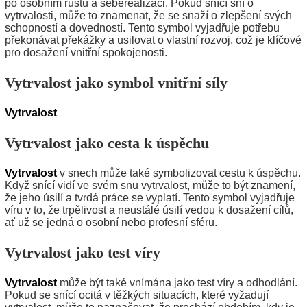
po osobním růstu a seberealizaci. Pokud snící sní o
vytrvalosti, může to znamenat, že se snaží o zlepšení svých
schopností a dovedností. Tento symbol vyjadřuje potřebu
překonávat překážky a usilovat o vlastní rozvoj, což je klíčové
pro dosažení vnitřní spokojenosti.
Vytrvalost jako symbol vnitřní síly
Vytrvalost
Vytrvalost jako cesta k úspěchu
Vytrvalost
v snech může také symbolizovat cestu k úspěchu.
Když snící vidí ve svém snu vytrvalost, může to být znamení,
že jeho úsilí a tvrdá práce se vyplatí. Tento symbol vyjadřuje
víru v to, že trpělivost a neustálé úsilí vedou k dosažení cílů,
ať už se jedná o osobní nebo profesní sféru.
Vytrvalost jako test víry
Vytrvalost
může být také vnímána jako test víry a odhodlání.
Pokud se snící ocitá v těžkých situacích, které vyžadují