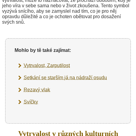
vytrvalost, může to naznačovat, že prochází obdobím, kdy je
jeho víra v sebe sama nebo v život zkoušena. Tento symbol
vyzývá snícího, aby se zamyslel nad tím, co je pro něj
opravdu důležité a co je ochoten obětovat pro dosažení
svých snů.
Mohlo by tě také zajímat:
Vytrvalost, Zarputilost
Setkání se starším já na nádraží osudu
Rezavý vlak
Svíčky
Vytrvalost v různých kulturních