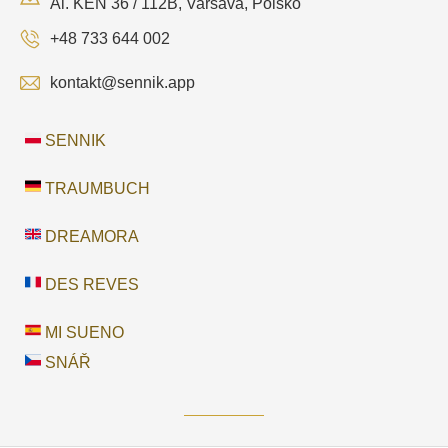
Al. KEN 36 / 112B, Varšava, Polsko
+48 733 644 002
kontakt@sennik.app
SENNIK
TRAUMBUCH
DREAMORA
DES REVES
MI SUENO
SNÁŘ