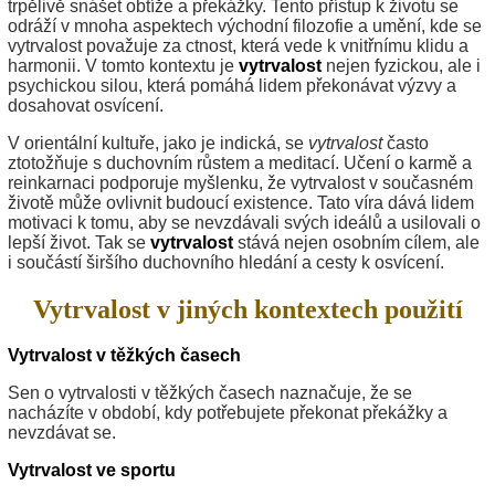
trpělivě snášet obtíže a překážky. Tento přístup k životu se
odráží v mnoha aspektech východní filozofie a umění, kde se
vytrvalost považuje za ctnost, která vede k vnitřnímu klidu a
harmonii. V tomto kontextu je
vytrvalost
nejen fyzickou, ale i
psychickou silou, která pomáhá lidem překonávat výzvy a
dosahovat osvícení.
V orientální kultuře, jako je indická, se
vytrvalost
často
ztotožňuje s duchovním růstem a meditací. Učení o karmě a
reinkarnaci podporuje myšlenku, že vytrvalost v současném
životě může ovlivnit budoucí existence. Tato víra dává lidem
motivaci k tomu, aby se nevzdávali svých ideálů a usilovali o
lepší život. Tak se
vytrvalost
stává nejen osobním cílem, ale
i součástí širšího duchovního hledání a cesty k osvícení.
Vytrvalost v jiných kontextech použití
Vytrvalost v těžkých časech
Sen o vytrvalosti v těžkých časech naznačuje, že se
nacházíte v období, kdy potřebujete překonat překážky a
nevzdávat se.
Vytrvalost ve sportu