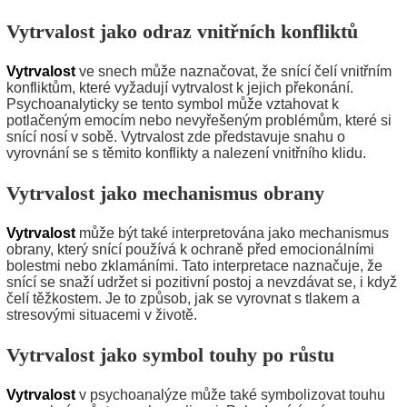
Vytrvalost jako odraz vnitřních konfliktů
Vytrvalost
ve snech může naznačovat, že snící čelí vnitřním
konfliktům, které vyžadují vytrvalost k jejich překonání.
Psychoanalyticky se tento symbol může vztahovat k
potlačeným emocím nebo nevyřešeným problémům, které si
snící nosí v sobě. Vytrvalost zde představuje snahu o
vyrovnání se s těmito konflikty a nalezení vnitřního klidu.
Vytrvalost jako mechanismus obrany
Vytrvalost
může být také interpretována jako mechanismus
obrany, který snící používá k ochraně před emocionálními
bolestmi nebo zklamáními. Tato interpretace naznačuje, že
snící se snaží udržet si pozitivní postoj a nevzdávat se, i když
čelí těžkostem. Je to způsob, jak se vyrovnat s tlakem a
stresovými situacemi v životě.
Vytrvalost jako symbol touhy po růstu
Vytrvalost
v psychoanalýze může také symbolizovat touhu