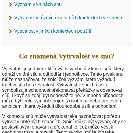
Význam v knihách snů
Vytrvalost v různých kulturních kontextech ve snech
Vytrvalost v jiných kontextech použití
Co znamená Vytrvalost ve snu?
Vytrvalost je jedním z klíčových symbolů v knize snů, který
odráží vnitřní sílu a odhodlání jednotlivce. Tento prvek snu
může naznačovat, že snící čelí výzvám, které vyžadují
trpělivost a houževnatost. Vytrvalost v snech často
symbolizuje schopnost překonávat překážky a dosahovat
cílů, i když se zdají být nedosažitelné. V mnoha případech
může být tento symbol spojen s osobními nebo profesními
ambicemi, které vyžadují dlouhodobé úsilí a odhodlání.
V kontextu snů může vytrvalost také naznačovat potřebu
vytrvat v obtížných situacích. Snící může být vyzván, aby se
postavil svým obavám a překonal je, což může vést k
osobnímu růstu a rozvoji. Tento symbol může být také