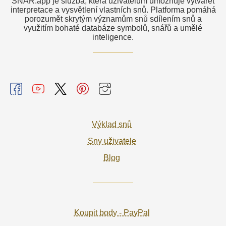
SNAR.app je služba, která uživatelům umožňuje vytvářet
interpretace a vysvětlení vlastních snů. Platforma pomáhá
porozumět skrytým významům snů sdílením snů a
využitím bohaté databáze symbolů, snářů a umělé
inteligence.
Výklad snů
Sny uživatele
Blog
Koupit body - PayPal