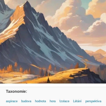
Taxonomie:
aspirace
budova
hodnota
hora
Izolace
Létání
perspektiva