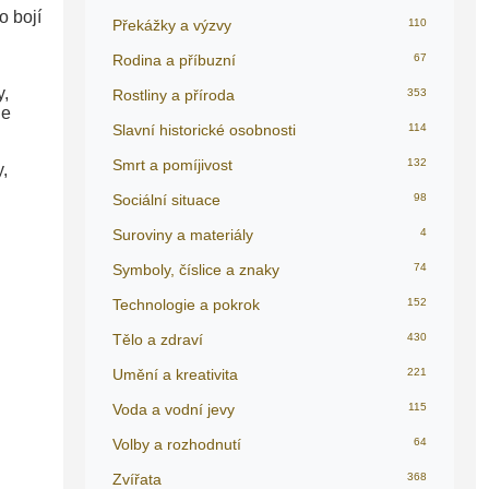
o bojí
Překážky a výzvy
110
Rodina a příbuzní
67
y,
Rostliny a příroda
353
je
Slavní historické osobnosti
114
Smrt a pomíjivost
132
,
Sociální situace
98
Suroviny a materiály
4
Symboly, číslice a znaky
74
Technologie a pokrok
152
Tělo a zdraví
430
Umění a kreativita
221
Voda a vodní jevy
115
Volby a rozhodnutí
64
Zvířata
368