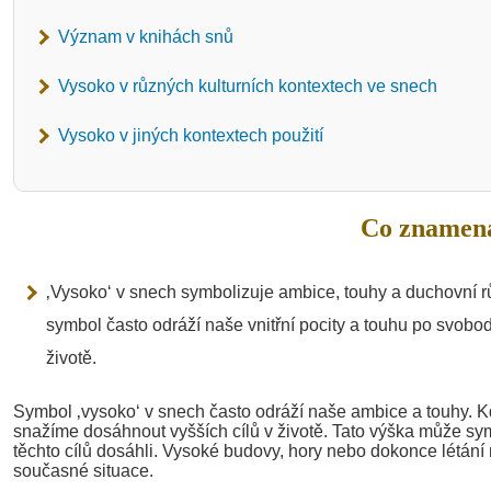
Význam v knihách snů
Vysoko v různých kulturních kontextech ve snech
Vysoko v jiných kontextech použití
Co znamená
‚Vysoko‘ v snech symbolizuje ambice, touhy a duchovní r
symbol často odráží naše vnitřní pocity a touhu po svobo
životě.
Symbol ‚vysoko‘ v snech často odráží naše ambice a touhy. K
snažíme dosáhnout vyšších cílů v životě. Tato výška může sym
těchto cílů dosáhli. Vysoké budovy, hory nebo dokonce létán
současné situace.