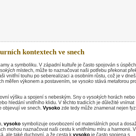
urních kontextech ve snech
znamy a symboliku. V západní kultuře je často spojován s úspěc
ysokých
místech, může to naznačovat naši potřebu překonat pře
i vnitřní touhu po seberealizaci a osobním růstu, což je v dneš
pěch měřen výkonem a postavením, se
vysoko
stává metaforou pr
ovní výšku a spojení s nebeským. Sny o
vysokých
horách nebo
ledání vnitřního klidu. V těchto tradicích je důležité vnímat
se objevují ve snech.
Vysoko
zde tedy může znamenat nejen fyz
h,
vysoko
symbolizuje osvobození od materiálních pout a dosa
 mohou naznačovat naši cestu k vnitřnímu míru a harmonii. V
ká, ale také duchovní, a že cesta k
vysoko
je často spojena s