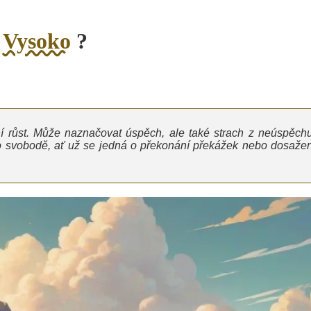
o
Vysoko
?
í růst. Může naznačovat úspěch, ale také strach z neúspěchu
po svobodě, ať už se jedná o překonání překážek nebo dosažen