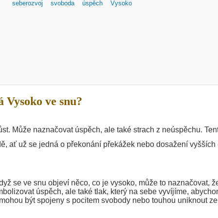
seberozvoj
svoboda
úspěch
Vysoko
 Vysoko ve snu?
ůst. Může naznačovat úspěch, ale také strach z neúspěchu. Ten
dě, ať už se jedná o překonání překážek nebo dosažení vyšších 
dyž se ve snu objeví něco, co je vysoko, může to naznačovat, ž
bolizovat úspěch, ale také tlak, který na sebe vyvíjíme, abych
í mohou být spojeny s pocitem svobody nebo touhou uniknout ze