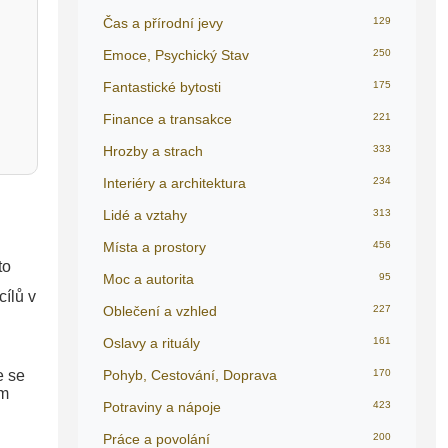
Čas a přírodní jevy
129
Emoce, Psychický Stav
250
Fantastické bytosti
175
Finance a transakce
221
Hrozby a strach
333
Interiéry a architektura
234
Lidé a vztahy
313
Místa a prostory
456
to
Moc a autorita
95
cílů v
Oblečení a vzhled
227
Oslavy a rituály
161
e se
Pohyb, Cestování, Doprava
170
om
Potraviny a nápoje
423
Práce a povolání
200