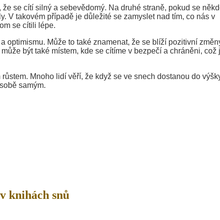
že se cítí silný a sebevědomý. Na druhé straně, pokud se někd
y. V takovém případě je důležité se zamyslet nad tím, co nás v
 se cítili lépe.
 a optimismu. Může to také znamenat, že se blíží pozitivní změn
ůže být také místem, kde se cítíme v bezpečí a chráněni, což 
ůstem. Mnoho lidí věří, že když se ve snech dostanou do výšky
í sobě samým.
v knihách snů