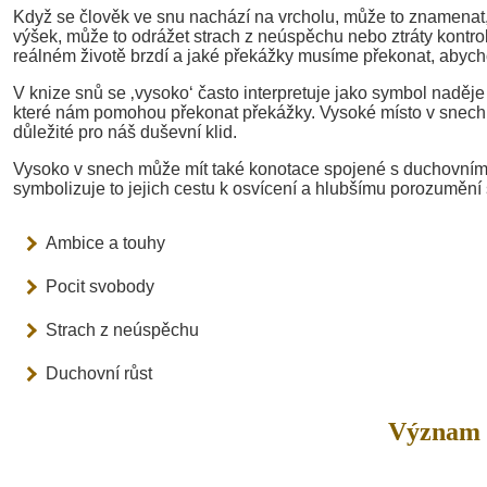
Když se člověk ve snu nachází na vrcholu, může to znamenat, 
výšek, může to odrážet strach z neúspěchu nebo ztráty kontrol
reálném životě brzdí a jaké překážky musíme překonat, abychom
V knize snů se ‚vysoko‘ často interpretuje jako symbol naděje
které nám pomohou překonat překážky. Vysoké místo v snech m
důležité pro náš duševní klid.
Vysoko v snech může mít také konotace spojené s duchovním r
symbolizuje to jejich cestu k osvícení a hlubšímu porozuměn
Ambice a touhy
Pocit svobody
Strach z neúspěchu
Duchovní růst
Význam 