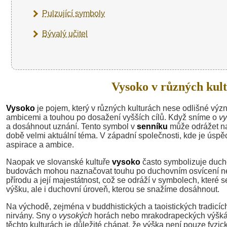
Pulzující symboly
Bývalý učitel
Vysoko v různých kult
Vysoko
je pojem, který v různých kulturách nese odlišné vý
ambicemi a touhou po dosažení vyšších cílů. Když sníme o
v
a dosáhnout uznání. Tento symbol v
senníku
může odrážet naš
době velmi aktuální téma. V západní společnosti, kde je ús
aspirace a ambice.
Naopak ve slovanské kultuře
vysoko
často symbolizuje duch
budovách mohou naznačovat touhu po duchovním osvícení nebo h
přírodu a její majestátnost, což se odráží v symbolech, které 
výšku, ale i duchovní úroveň, kterou se snažíme dosáhnout.
Na východě, zejména v buddhistických a taoistických tradicíc
nirvány. Sny o
vysokých
horách nebo mrakodrapeckých výškách
těchto kulturách je důležité chápat, že výška není pouze fyzic