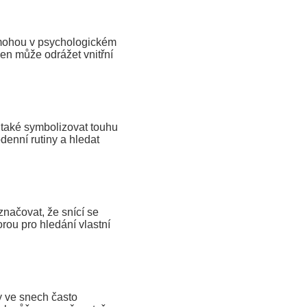
ohou v psychologickém
en může odrážet vnitřní
také symbolizovat touhu
denní rutiny a hledat
načovat, že snící se
rou pro hledání vlastní
 ve snech často