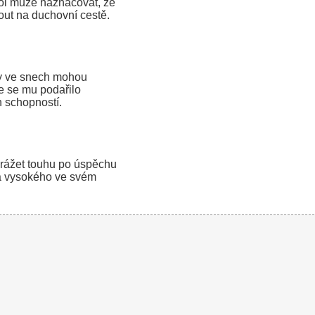
bol může naznačovat, že
out na duchovní cestě.
y ve snech mohou
že se mu podařilo
h schopností.
rážet touhu po úspěchu
a vysokého ve svém