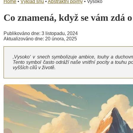
Home
•
Výklad snů
•
Abstraktní pojmy
•
Vysoko
Co znamená, když se vám zdá 
Publikováno dne: 3 listopadu, 2024
Aktualizováno dne: 20 února, 2025
‚Vysoko‘ v snech symbolizuje ambice, touhy a duchovn
Tento symbol často odráží naše vnitřní pocity a touhu 
vyšších cílů v životě.