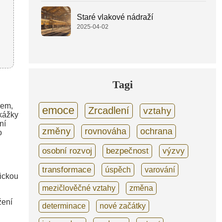
Staré vlakové nádraží
2025-04-02
Tagi
hem,
emoce
Zrcadlení
vztahy
kážky
ní
změny
rovnováha
ochrana
o
osobní rozvoj
bezpečnost
výzvy
transformace
úspěch
varování
ickou
mezičlověčné vztahy
změna
žení
determinace
nové začátky