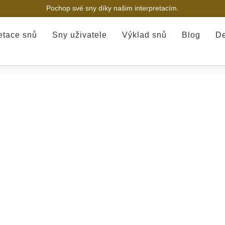
Pochop své sny díky našim interpretacím.
retace snů
Sny uživatele
Výklad snů
Blog
De