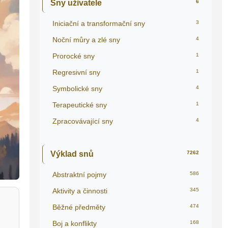
Sny uživatele
6
Iniciační a transformační sny
3
Noční můry a zlé sny
4
Prorocké sny
1
Regresivní sny
1
Symbolické sny
4
Terapeutické sny
1
Zpracovávající sny
4
Výklad snů
7262
Abstraktní pojmy
586
Aktivity a činnosti
345
Běžné předměty
474
Boj a konflikty
168