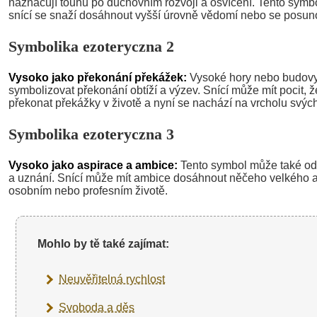
naznačují touhu po duchovním rozvoji a osvícení. Tento sym
snící se snaží dosáhnout vyšší úrovně vědomí nebo se posun
Symbolika ezoteryczna 2
Vysoko jako překonání překážek:
Vysoké hory nebo budov
symbolizovat překonání obtíží a výzev. Snící může mít pocit, 
překonat překážky v životě a nyní se nachází na vrcholu svýc
Symbolika ezoteryczna 3
Vysoko jako aspirace a ambice:
Tento symbol může také od
a uznání. Snící může mít ambice dosáhnout něčeho velkého 
osobním nebo profesním životě.
Mohlo by tě také zajímat:
Neuvěřitelná rychlost
Svoboda a děs