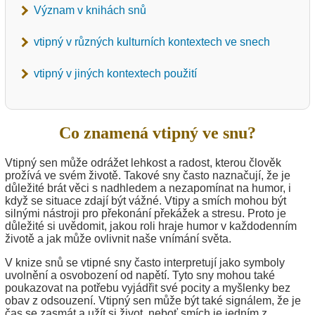
Význam v knihách snů
vtipný v různých kulturních kontextech ve snech
vtipný v jiných kontextech použití
Co znamená vtipný ve snu?
Vtipný sen může odrážet lehkost a radost, kterou člověk
prožívá ve svém životě. Takové sny často naznačují, že je
důležité brát věci s nadhledem a nezapomínat na humor, i
když se situace zdají být vážné. Vtipy a smích mohou být
silnými nástroji pro překonání překážek a stresu. Proto je
důležité si uvědomit, jakou roli hraje humor v každodenním
životě a jak může ovlivnit naše vnímání světa.
V knize snů se vtipné sny často interpretují jako symboly
uvolnění a osvobození od napětí. Tyto sny mohou také
poukazovat na potřebu vyjádřit své pocity a myšlenky bez
obav z odsouzení. Vtipný sen může být také signálem, že je
čas se zasmát a užít si život, neboť smích je jedním z