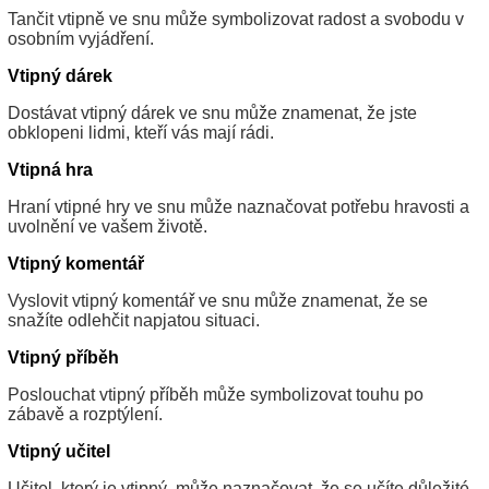
Tančit vtipně ve snu může symbolizovat radost a svobodu v
osobním vyjádření.
Vtipný dárek
Dostávat vtipný dárek ve snu může znamenat, že jste
obklopeni lidmi, kteří vás mají rádi.
Vtipná hra
Hraní vtipné hry ve snu může naznačovat potřebu hravosti a
uvolnění ve vašem životě.
Vtipný komentář
Vyslovit vtipný komentář ve snu může znamenat, že se
snažíte odlehčit napjatou situaci.
Vtipný příběh
Poslouchat vtipný příběh může symbolizovat touhu po
zábavě a rozptýlení.
Vtipný učitel
Učitel, který je vtipný, může naznačovat, že se učíte důležité