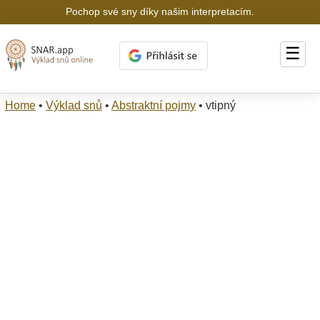
Pochop své sny díky našim interpretacím.
☰
Home
•
Výklad snů
•
Abstraktní pojmy
•
vtipný