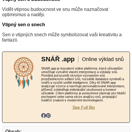
Vidět vtipnou budoucnost ve snu může naznačovat
optimismus a naději.
Vtipný sen o snech
Sen o vtipných snech může symbolizovat vaši kreativitu a
fantazii.
SNÁŘ .app
Online výklad snů
SNAR.app je inovativní online platforma, která uživatelům
umožňuje vytvářet vlastní interpretace a výklady snů.
Pomáhá porozumět skrytým významům snů
prostřednictvím sdílení snů, rozsáhlé databáze symbolů a
snářů a využití umělé inteligence. Díky AI SNAR.app
analyzuje vzorce a navrhuje personalizované interpretace,
přičemž zohledňuje individuální zkušenosti a kontext
uživatele. Cílem platformy je poskytnout nástroje pro hlubší
pochopení sebe sama skrze analýzu snů, propojující
tradiční znalosti s moderními technologiemi.
See Full Bio
Obsah: