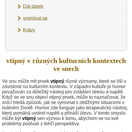
Dát dárek
vysmívat se
Krávy
vtipný v různých kulturních kontextech
ve snech
Ve snu může mít prvek
vtipný
různé významy, které se liší v
závislosti na kulturním kontextu. V západní kultuře je humor
považován za důležitý nástroj pro zvládání stresu a napětí.
Když se ve snu objeví
vtipný
prvek, může to naznačovat, že
snící hledá způsob, jak se vyrovnat s obtížnými situacemi v
reálném životě. Humor zde funguje jako terapeutický nástroj,
který pomáhá uvolnit napětí a přináší úlevu. V tomto smyslu
může být
vtipný
sen výzvou k tomu, abychom se na své
problémy podívali z lehčí perspektivy.