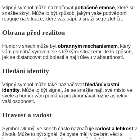
Vtipný symbol může naznačovat
potlačené emoce
, které se
snažíte skrýt. Může to být způsob, jakým vaše podvědomí
reaguje na situace, které vás trápí, a snaží se je zlehčit.
Obrana před realitou
Humor v snech může být
obranným mechanismem
, který
vám pomáhá vyrovnat se s těžkými situacemi. Je to způsob,
jak se distancovat od bolesti a najít úlevu v absurdnosti.
Hledání identity
Vtipný symbol může také naznačovat
hledání vlastní
identity
. Může to být signál, že se snažíte najít své místo ve
světě a humor vám pomáhá prozkoumávat různé aspekty
vaší osobnosti.
Hravost a radost
Symbol ‚vtipný‘ ve snech často naznačuje
radost a lehkost
v
životě. Může to být signál, že byste měli více brát věci s