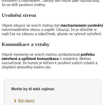
humorem a nadhledem. Takový sen může také naznačovat,
že se blíží pozitivní změny.
Uvolnění stresu
Vtipné situace ve snech mohou být
mechanismem uvolnění
nahromaděného stresu a napětí. Ukazují, že je důležité si
najít čas na zábavu a odpočinek, abyste se vyhnuli vyhoření.
Komunikace a vztahy
Vtipné momenty ve snech mohou symbolizovat
potřebu
otevřené a upřímné komunikace
s ostatními. Mohou
naznačovat, že humor je klíčem k posílení vašich vztahů a
zlepšení atmosféry kolem vás.
Mohlo by tě také zajímat:
Být vtipný