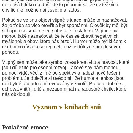
nejlepších léků na duši. Je to připomínka, že i v těžkých
chvílích je možné najít světlo a radost.
Pokud se ve snu objeví vtipné situace, může to naznačovat,
že je třeba se více otevřít a být spontánní. Člověk by měl být
schopen se smát nejen sobě, ale i ostatním. Vtipné sny
mohou také naznačovat, že je čas se zbavit negativních
myšlenek a obav, které nás brzdí. Humor může být klíčem k
osobnímu růstu a sebepřijetí, což je důležité pro duševní
pohodu.
Vtipný sen může také symbolizovat kreativitu a hravost, které
jsou důležité pro osobní rozvoj. Takové sny nám mohou
pomoci vidět věci z jiné perspektivy a nalézt nové řešení
problémů. Je důležité si uvědomit, že humor a lehkost jsou
nezbytné pro udržení rovnováhy v životě. Proto je dobré si
uchovat vnitřní dítě a nezapomínat na radostné chvíle, které
nás obklopují.
Význam v knihách snů
Potlačené emoce