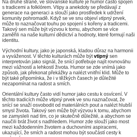
Na druhé straně, ve slovanské kultuře je humor často spojen
s tradicemi a folklórem. Vtipy a anekdoty se předávají z
generace na generaci a slouží jako prostředek k udržení
komunity pohromadě. Když se ve snu objeví
vtipný
prvek,
může to naznačovat touhu po spojení s kořeny a tradicemi.
Takový sen může být výzvou k tomu, abychom se více
zaměřili na naše kulturní dědictví a hodnoty, které formují naši
identitu.
Východní kultury, jako je japonská, kladou důraz na harmonii
a vyváženost. V těchto kulturách může být
vtipný
sen
interpretován jako signál, že snící potřebuje najít rovnováhu
mezi vážností a lehkostí života. Humor se zde vnímá jako
způsob, jak překonat překážky a nalézt vnitřní klid. Může to
být také připomínka, že i v těžkých časech je důležité
nezapomínat na radost a smích.
Orientální kultury často vidí humor jako cestu k osvícení. V
těchto tradicích může
vtipný
prvek ve snu naznačovat, že
snící se snaží osvobodit od materiálních pout a nalézt hlubší
smysl života. Takový sen může být výzvou k tomu, abychom
se zamysleli nad tím, co je skutečně důležité, a abychom se
naučili brát život s nadhledem. Humor zde slouží jako most
mezi každodenním životem a duchovními aspiracemi,
ukazující, že smích a radost mohou být součástí cesty k