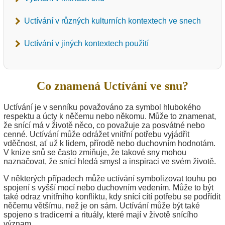
Uctívání v různých kulturních kontextech ve snech
Uctívání v jiných kontextech použití
Co znamená Uctívání ve snu?
Uctívání je v senníku považováno za symbol hlubokého
respektu a úcty k něčemu nebo někomu. Může to znamenat,
že snící má v životě něco, co považuje za posvátné nebo
cenné. Uctívání může odrážet vnitřní potřebu vyjádřit
vděčnost, ať už k lidem, přírodě nebo duchovním hodnotám.
V knize snů se často zmiňuje, že takové sny mohou
naznačovat, že snící hledá smysl a inspiraci ve svém životě.
V některých případech může uctívání symbolizovat touhu po
spojení s vyšší mocí nebo duchovním vedením. Může to být
také odraz vnitřního konfliktu, kdy snící cítí potřebu se podřídit
něčemu většímu, než je on sám. Uctívání může být také
spojeno s tradicemi a rituály, které mají v životě snícího
význam.