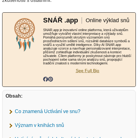
zkušenosti s ostatními.
SNÁŘ .app
Online výklad snů
SNAR.app je inovativní online platforma, která uživatelům
umožňuje vytvářet vlastní interpretace a výklady snů.
Pomáhá porozumět skrytým významům snů
prostřednictvím sdílení snů, rozsáhlé databáze symbolů a
snářů a využití umělé inteligence. Díky AI SNAR.app
analyzuje vzorce a navrhuje personalizované interpretace,
přičemž zohledňuje individuální zkušenosti a kontext
uživatele. Cílem platformy je poskytnout nástroje pro hlubší
pochopení sebe sama skrze analýzu snů, propojující
tradiční znalosti s moderními technologiemi.
See Full Bio
Obsah:
Co znamená Uctívání ve snu?
Význam v knihách snů