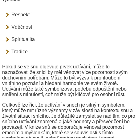
Respekt
Vděčnost
Spiritualita
Tradice
Pokud se ve snu objevuje prvek uctívání, může to
naznačovat, že snící by měl věnovat více pozornosti svým
duchovním potřebám. Může to být výzva k prohloubení
vnitřního poznání a hledání harmonie ve svém životě.
Uctívání může také symbolizovat potřebu odpuštění nebo
smíření s minulostí, což může být klíčové pro osobní růst.
Celkově lze říci, že uctívání v snech je silným symbolem,
který může mít různé významy v závislosti na kontextu snu a
životní situaci snícího. Je důležité zamyslet se nad tím, co pro
snícího uctívání znamená a jaké hodnoty a přesvědčení ho
provázejí. V knize snů se doporučuje věnovat pozornost
emocím a myšlenkám, které se v souvislosti s tímto