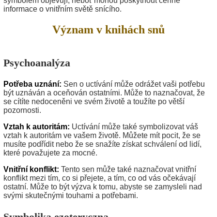
symbolem objevují, neboť mohou poskytnout cenné
informace o vnitřním světě snícího.
Význam v knihách snů
Psychoanalýza
Potřeba uznání:
Sen o uctívání může odrážet vaši potřebu
být uznáván a oceňován ostatními. Může to naznačovat, že
se cítíte nedoceněni ve svém životě a toužíte po větší
pozornosti.
Vztah k autoritám:
Uctívání může také symbolizovat váš
vztah k autoritám ve vašem životě. Můžete mít pocit, že se
musíte podřídit nebo že se snažíte získat schválení od lidí,
které považujete za mocné.
Vnitřní konflikt:
Tento sen může také naznačovat vnitřní
konflikt mezi tím, co si přejete, a tím, co od vás očekávají
ostatní. Může to být výzva k tomu, abyste se zamysleli nad
svými skutečnými touhami a potřebami.
Symbolika ezoteryczna