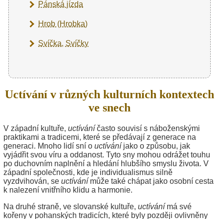
Pánská jízda
Hrob (Hrobka)
Svíčka, Svíčky
Uctívání v různých kulturních kontextech
ve snech
V západní kultuře,
uctívání
často souvisí s náboženskými
praktikami a tradicemi, které se předávají z generace na
generaci. Mnoho lidí sní o
uctívání
jako o způsobu, jak
vyjádřit svou víru a oddanost. Tyto sny mohou odrážet touhu
po duchovním naplnění a hledání hlubšího smyslu života. V
západní společnosti, kde je individualismus silně
vyzdvihován, se
uctívání
může také chápat jako osobní cesta
k nalezení vnitřního klidu a harmonie.
Na druhé straně, ve slovanské kultuře,
uctívání
má své
kořeny v pohanských tradicích, které byly později ovlivněny