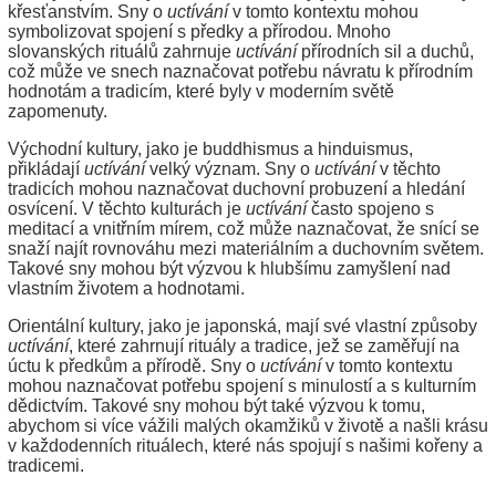
křesťanstvím. Sny o
uctívání
v tomto kontextu mohou
symbolizovat spojení s předky a přírodou. Mnoho
slovanských rituálů zahrnuje
uctívání
přírodních sil a duchů,
což může ve snech naznačovat potřebu návratu k přírodním
hodnotám a tradicím, které byly v moderním světě
zapomenuty.
Východní kultury, jako je buddhismus a hinduismus,
přikládají
uctívání
velký význam. Sny o
uctívání
v těchto
tradicích mohou naznačovat duchovní probuzení a hledání
osvícení. V těchto kulturách je
uctívání
často spojeno s
meditací a vnitřním mírem, což může naznačovat, že snící se
snaží najít rovnováhu mezi materiálním a duchovním světem.
Takové sny mohou být výzvou k hlubšímu zamyšlení nad
vlastním životem a hodnotami.
Orientální kultury, jako je japonská, mají své vlastní způsoby
uctívání
, které zahrnují rituály a tradice, jež se zaměřují na
úctu k předkům a přírodě. Sny o
uctívání
v tomto kontextu
mohou naznačovat potřebu spojení s minulostí a s kulturním
dědictvím. Takové sny mohou být také výzvou k tomu,
abychom si více vážili malých okamžiků v životě a našli krásu
v každodenních rituálech, které nás spojují s našimi kořeny a
tradicemi.