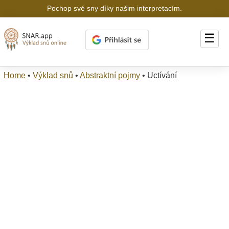
Pochop své sny díky našim interpretacím.
☰
Home
•
Výklad snů
•
Abstraktní pojmy
•
Uctívání