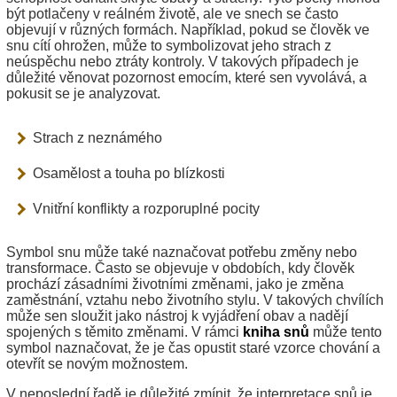
být potlačeny v reálném životě, ale ve snech se často
objevují v různých formách. Například, pokud se člověk ve
snu cítí ohrožen, může to symbolizovat jeho strach z
neúspěchu nebo ztráty kontroly. V takových případech je
důležité věnovat pozornost emocím, které sen vyvolává, a
pokusit se je analyzovat.
Strach z neznámého
Osamělost a touha po blízkosti
Vnitřní konflikty a rozporuplné pocity
Symbol snu může také naznačovat potřebu změny nebo
transformace. Často se objevuje v obdobích, kdy člověk
prochází zásadními životními změnami, jako je změna
zaměstnání, vztahu nebo životního stylu. V takových chvílích
může sen sloužit jako nástroj k vyjádření obav a nadějí
spojených s těmito změnami. V rámci
kniha snů
může tento
symbol naznačovat, že je čas opustit staré vzorce chování a
otevřít se novým možnostem.
V neposlední řadě je důležité zmínit, že interpretace snů je