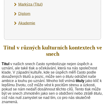
Markýza (Titul)
Diplom
Akademie
Titul v různých kulturních kontextech ve
snech
Titul
v našich snech často symbolizuje nejen úspěch a
uznání, ale také tlak a očekávání, která na nás společnost
klade. V západní kultuře, kde se úspěch měří často podle
dosažených titulů a pozic, může sen o
titulu
odrážet naše
ambice a touhu po uznání. Mnoho lidí vnímá
tituly
jako klíč k
lepšímu životu, což může vést k pocitům stresu a úzkosti,
pokud se nám nedaří dosáhnout těchto cílů. Tento tlak může
být ve snech zhmotněn jako sen o obdržení nebo ztrátě
titulu
,
což nás nutí zamyslet se nad tím, co pro nás skutečně
znamená.