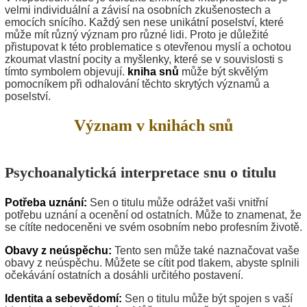
velmi individuální a závisí na osobních zkušenostech a
emocích snícího. Každý sen nese unikátní poselství, které
může mít různý význam pro různé lidi. Proto je důležité
přistupovat k této problematice s otevřenou myslí a ochotou
zkoumat vlastní pocity a myšlenky, které se v souvislosti s
tímto symbolem objevují.
kniha snů
může být skvělým
pomocníkem při odhalování těchto skrytých významů a
poselství.
Význam v knihách snů
Psychoanalytická interpretace snu o titulu
Potřeba uznání:
Sen o titulu může odrážet vaši vnitřní
potřebu uznání a ocenění od ostatních. Může to znamenat, že
se cítíte nedoceněni ve svém osobním nebo profesním životě.
Obavy z neúspěchu:
Tento sen může také naznačovat vaše
obavy z neúspěchu. Můžete se cítit pod tlakem, abyste splnili
očekávání ostatních a dosáhli určitého postavení.
Identita a sebevědomí:
Sen o titulu může být spojen s vaší