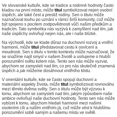
Ve slovanské kultuře, kde se tradice a rodinné hodnoty často
kladou na první místo, může
titul
symbolizovat nejen osobní
úspěch, ale také čest a prestiž rodiny. Sen o
titulu
může
naznačovat touhu po uznání v rámci širší komunity, což může
být spojeno s pocitem zodpovědnosti vůči našim předkům a
tradicím. Tato symbolika nás vyzývá k zamyšlení nad tím, jak
naše úspěchy ovlivňují nejen nás, ale i naše blízké.
Na východě, kde se klade důraz na duchovní rozvoj a vnitřní
harmonii, může
titul
představovat cestu k osvícení a
moudrosti. Sen o
titulu
v tomto kontextu může naznačovat, že
se snažíme najít smysl v našem životě a usilujeme o hlubší
porozumění světu kolem nás. Tento sen nás může vyzvat,
abychom se zamysleli nad tím, co pro nás skutečně znamená
úspěch a jak můžeme dosáhnout vnitřního klidu.
V orientální kultuře, kde se často spojují duchovní a
materiální aspekty života, může
titul
symbolizovat rovnováhu
mezi těmito dvěma světy. Sen o
titulu
může být výzvou k
tomu, abychom se zamysleli nad tím, jakým způsobem naše
ambice ovlivňují naše duchovní hodnoty. Tento sen nás může
vybízet k tomu, abychom hledali harmonii mezi našimi
osobními cíli a naším vnitřním já, což může vést k hlubšímu
porozumění sobě samým a našemu místu ve světě.