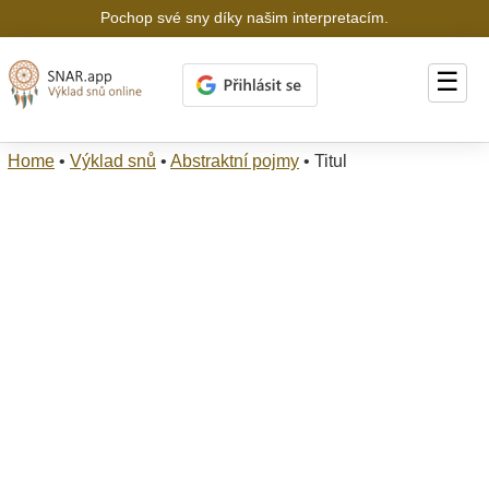
Pochop své sny díky našim interpretacím.
☰
Home
•
Výklad snů
•
Abstraktní pojmy
•
Titul