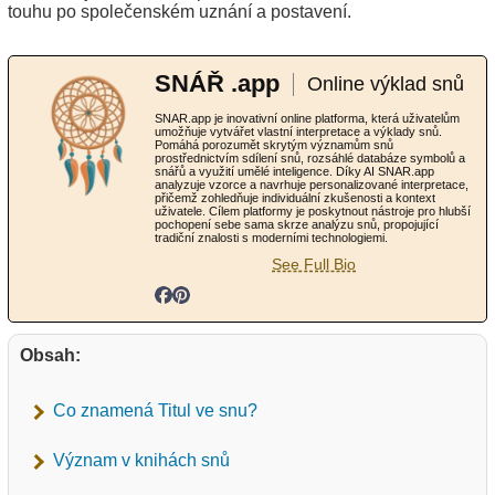
touhu po společenském uznání a postavení.
SNÁŘ .app
Online výklad snů
SNAR.app je inovativní online platforma, která uživatelům
umožňuje vytvářet vlastní interpretace a výklady snů.
Pomáhá porozumět skrytým významům snů
prostřednictvím sdílení snů, rozsáhlé databáze symbolů a
snářů a využití umělé inteligence. Díky AI SNAR.app
analyzuje vzorce a navrhuje personalizované interpretace,
přičemž zohledňuje individuální zkušenosti a kontext
uživatele. Cílem platformy je poskytnout nástroje pro hlubší
pochopení sebe sama skrze analýzu snů, propojující
tradiční znalosti s moderními technologiemi.
See Full Bio
Obsah:
Co znamená Titul ve snu?
Význam v knihách snů