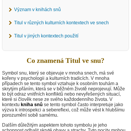
Význam v knihách snů
Titul v různých kulturních kontextech ve snech
Titul v jiných kontextech použití
Co znamená Titul ve snu?
Symbol snu, který se objevuje v mnoha snech, má své
kořeny v psychologii a kulturních tradicích. V mnoha
případech se tento symbol vztahuje k osobním touhám a
skrytým přáním, která se v běžném životě neprojevují. Může
to být odraz vnitřních konfliktů nebo nevyřešených situací,
které si člověk nese ze svého každodenního života. V
kontextu
kniha snů
se tento symbol často interpretuje jako
výzva k introspekci a sebereflexi, což může vést k hlubšímu
porozumění sobě samému.
Dalším důležitým aspektem tohoto symbolu je jeho
schopnost odhalit skryté obavy a strachy. Tyto pocity mohou