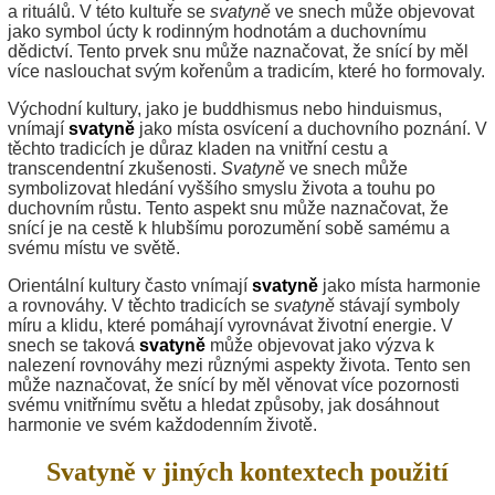
a rituálů. V této kultuře se
svatyně
ve snech může objevovat
jako symbol úcty k rodinným hodnotám a duchovnímu
dědictví. Tento prvek snu může naznačovat, že snící by měl
více naslouchat svým kořenům a tradicím, které ho formovaly.
Východní kultury, jako je buddhismus nebo hinduismus,
vnímají
svatyně
jako místa osvícení a duchovního poznání. V
těchto tradicích je důraz kladen na vnitřní cestu a
transcendentní zkušenosti.
Svatyně
ve snech může
symbolizovat hledání vyššího smyslu života a touhu po
duchovním růstu. Tento aspekt snu může naznačovat, že
snící je na cestě k hlubšímu porozumění sobě samému a
svému místu ve světě.
Orientální kultury často vnímají
svatyně
jako místa harmonie
a rovnováhy. V těchto tradicích se
svatyně
stávají symboly
míru a klidu, které pomáhají vyrovnávat životní energie. V
snech se taková
svatyně
může objevovat jako výzva k
nalezení rovnováhy mezi různými aspekty života. Tento sen
může naznačovat, že snící by měl věnovat více pozornosti
svému vnitřnímu světu a hledat způsoby, jak dosáhnout
harmonie ve svém každodenním životě.
Svatyně v jiných kontextech použití