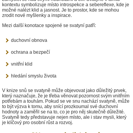
kontextu symbolizuje místo introspekce a sebereflexe, kde je
možné nalézt klid a jasnost. Je to prostor, kde se mohou
zrodit nové myšlenky a inspirace.
Mezi další konotace spojené se svatyní patří:
duchovní obnova
ochrana a bezpečí
vnitřní klid
hledání smyslu života
V knize snů se svatyně může objevovat jako důležitý prvek,
který naznačuje, že je třeba věnovat pozornost svým vnitřním
potřebám a touhám. Pokud se ve snu nachází svatyně, může
to být výzva k tomu, aby snící prozkoumal své duchovní
hodnoty a zaměřil se na to, co je pro něj skutečně důležité.
Svatyně tedy představuje nejen místo, ale i stav mysli, který
je klíčový pro osobní růst a rozvoj.