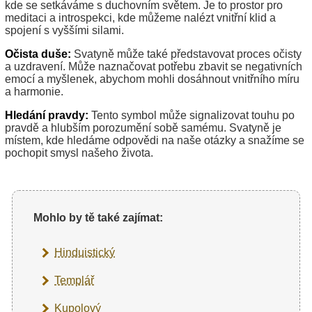
kde se setkáváme s duchovním světem. Je to prostor pro
meditaci a introspekci, kde můžeme nalézt vnitřní klid a
spojení s vyššími silami.
Očista duše:
Svatyně může také představovat proces očisty
a uzdravení. Může naznačovat potřebu zbavit se negativních
emocí a myšlenek, abychom mohli dosáhnout vnitřního míru
a harmonie.
Hledání pravdy:
Tento symbol může signalizovat touhu po
pravdě a hlubším porozumění sobě samému. Svatyně je
místem, kde hledáme odpovědi na naše otázky a snažíme se
pochopit smysl našeho života.
Mohlo by tě také zajímat:
Hinduistický
Templář
Kupolový