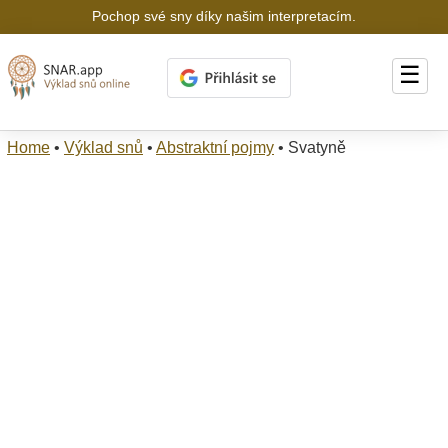
Pochop své sny díky našim interpretacím.
☰
Home
•
Výklad snů
•
Abstraktní pojmy
•
Svatyně