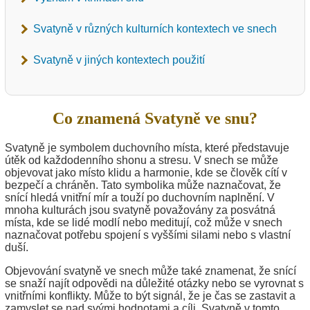
Svatyně v různých kulturních kontextech ve snech
Svatyně v jiných kontextech použití
Co znamená Svatyně ve snu?
Svatyně je symbolem duchovního místa, které představuje
útěk od každodenního shonu a stresu. V snech se může
objevovat jako místo klidu a harmonie, kde se člověk cítí v
bezpečí a chráněn. Tato symbolika může naznačovat, že
snící hledá vnitřní mír a touží po duchovním naplnění. V
mnoha kulturách jsou svatyně považovány za posvátná
místa, kde se lidé modlí nebo meditují, což může v snech
naznačovat potřebu spojení s vyššími silami nebo s vlastní
duší.
Objevování svatyně ve snech může také znamenat, že snící
se snaží najít odpovědi na důležité otázky nebo se vyrovnat s
vnitřními konflikty. Může to být signál, že je čas se zastavit a
zamyslet se nad svými hodnotami a cíli. Svatyně v tomto