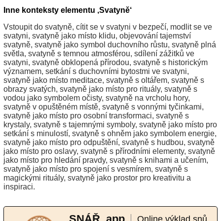
Inne konteksty elementu ‚Svatyně‘
Vstoupit do svatyně, cítit se v svatyni v bezpečí, modlit se ve
svatyni, svatyně jako místo klidu, objevování tajemství
svatyně, svatyně jako symbol duchovního růstu, svatyně plná
světla, svatyně s temnou atmosférou, sdílení zážitků ve
svatyni, svatyně obklopená přírodou, svatyně s historickým
významem, setkání s duchovními bytostmi ve svatyni,
svatyně jako místo meditace, svatyně s oltářem, svatyně s
obrazy svatých, svatyně jako místo pro rituály, svatyně s
vodou jako symbolem očisty, svatyně na vrcholu hory,
svatyně v opuštěném místě, svatyně s vonnými tyčinkami,
svatyně jako místo pro osobní transformaci, svatyně s
krystaly, svatyně s tajemnými symboly, svatyně jako místo pro
setkání s minulostí, svatyně s ohněm jako symbolem energie,
svatyně jako místo pro odpuštění, svatyně s hudbou, svatyně
jako místo pro oslavy, svatyně s přírodními elementy, svatyně
jako místo pro hledání pravdy, svatyně s knihami a učením,
svatyně jako místo pro spojení s vesmírem, svatyně s
magickými rituály, svatyně jako prostor pro kreativitu a
inspiraci.
SNÁŘ .app
Online výklad snů