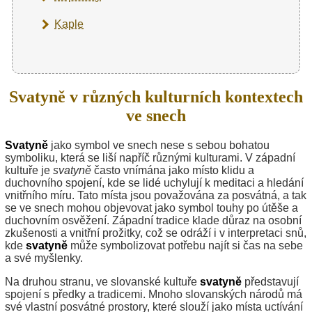
Kaple
Svatyně v různých kulturních kontextech
ve snech
Svatyně
jako symbol ve snech nese s sebou bohatou
symboliku, která se liší napříč různými kulturami. V západní
kultuře je
svatyně
často vnímána jako místo klidu a
duchovního spojení, kde se lidé uchylují k meditaci a hledání
vnitřního míru. Tato místa jsou považována za posvátná, a tak
se ve snech mohou objevovat jako symbol touhy po útěše a
duchovním osvěžení. Západní tradice klade důraz na osobní
zkušenosti a vnitřní prožitky, což se odráží i v interpretaci snů,
kde
svatyně
může symbolizovat potřebu najít si čas na sebe
a své myšlenky.
Na druhou stranu, ve slovanské kultuře
svatyně
představují
spojení s předky a tradicemi. Mnoho slovanských národů má
své vlastní posvátné prostory, které slouží jako místa uctívání