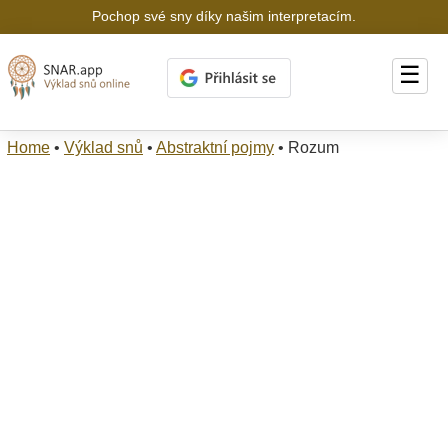
Pochop své sny díky našim interpretacím.
☰
Home
•
Výklad snů
•
Abstraktní pojmy
•
Rozum