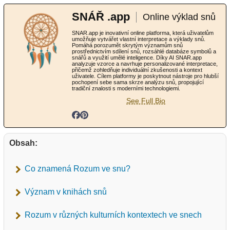
SNÁŘ .app
Online výklad snů
SNAR.app je inovativní online platforma, která uživatelům
umožňuje vytvářet vlastní interpretace a výklady snů.
Pomáhá porozumět skrytým významům snů
prostřednictvím sdílení snů, rozsáhlé databáze symbolů a
snářů a využití umělé inteligence. Díky AI SNAR.app
analyzuje vzorce a navrhuje personalizované interpretace,
přičemž zohledňuje individuální zkušenosti a kontext
uživatele. Cílem platformy je poskytnout nástroje pro hlubší
pochopení sebe sama skrze analýzu snů, propojující
tradiční znalosti s moderními technologiemi.
See Full Bio
Obsah:
Co znamená Rozum ve snu?
Význam v knihách snů
Rozum v různých kulturních kontextech ve snech