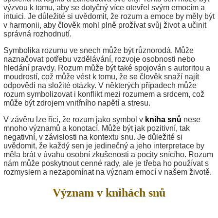
výzvou k tomu, aby se dotyčný více otevřel svým emocím a
intuici. Je důležité si uvědomit, že rozum a emoce by měly být
v harmonii, aby člověk mohl plně prožívat svůj život a učinit
správná rozhodnutí.
Symbolika rozumu ve snech může být různorodá. Může
naznačovat potřebu vzdělávání, rozvoje osobnosti nebo
hledání pravdy. Rozum může být také spojován s autoritou a
moudrostí, což může vést k tomu, že se člověk snaží najít
odpovědi na složité otázky. V některých případech může
rozum symbolizovat i konflikt mezi rozumem a srdcem, což
může být zdrojem vnitřního napětí a stresu.
V závěru lze říci, že rozum jako symbol v
kniha snů
nese
mnoho významů a konotací. Může být jak pozitivní, tak
negativní, v závislosti na kontextu snu. Je důležité si
uvědomit, že každý sen je jedinečný a jeho interpretace by
měla brát v úvahu osobní zkušenosti a pocity snícího. Rozum
nám může poskytnout cenné rady, ale je třeba ho používat s
rozmyslem a nezapomínat na význam emocí v našem životě.
Význam v knihách snů