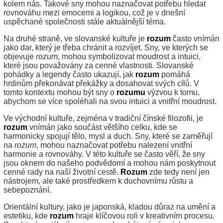
kolem nás. Takové sny mohou naznačovat potřebu hledat
rovnováhu mezi emocemi a logikou, což je v dnešní
uspěchané společnosti stále aktuálnější téma.
Na druhé straně, ve slovanské kultuře je
rozum
často vnímán
jako dar, který je třeba chránit a rozvíjet. Sny, ve kterých se
objevuje
rozum
, mohou symbolizovat moudrost a intuici,
které jsou považovány za cenné vlastnosti. Slovanské
pohádky a legendy často ukazují, jak
rozum
pomáhá
hrdinům překonávat překážky a dosahovat svých cílů. V
tomto kontextu mohou být sny o
rozumu
výzvou k tomu,
abychom se více spoléhali na svou intuici a vnitřní moudrost.
Ve východní kultuře, zejména v tradiční čínské filozofii, je
rozum
vnímán jako součást většího celku, kde se
harmonicky spojují tělo, mysl a duch. Sny, které se zaměřují
na
rozum
, mohou naznačovat potřebu nalezení vnitřní
harmonie a rovnováhy. V této kultuře se často věří, že sny
jsou oknem do našeho podvědomí a mohou nám poskytnout
cenné rady na naší životní cestě.
Rozum
zde tedy není jen
nástrojem, ale také prostředkem k duchovnímu růstu a
sebepoznání.
Orientální kultury, jako je japonská, kladou důraz na umění a
estetiku, kde
rozum
hraje klíčovou roli v kreativním procesu.