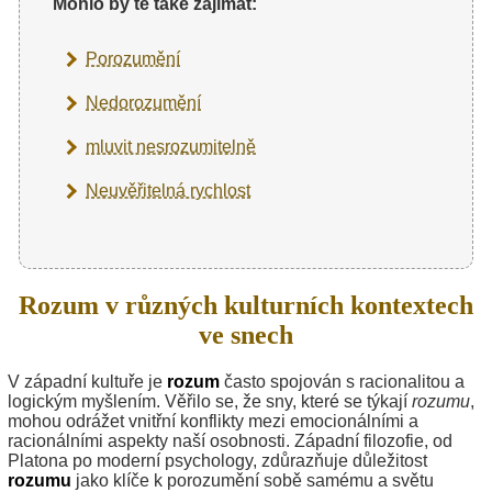
Mohlo by tě také zajímat:
Porozumění
Nedorozumění
mluvit nesrozumitelně
Neuvěřitelná rychlost
Rozum v různých kulturních kontextech
ve snech
V západní kultuře je
rozum
často spojován s racionalitou a
logickým myšlením. Věřilo se, že sny, které se týkají
rozumu
,
mohou odrážet vnitřní konflikty mezi emocionálními a
racionálními aspekty naší osobnosti. Západní filozofie, od
Platona po moderní psychology, zdůrazňuje důležitost
rozumu
jako klíče k porozumění sobě samému a světu