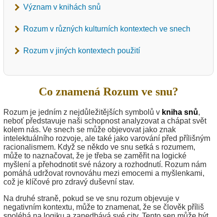
Význam v knihách snů
Rozum v různých kulturních kontextech ve snech
Rozum v jiných kontextech použití
Co znamená Rozum ve snu?
Rozum je jedním z nejdůležitějších symbolů v
kniha snů
,
neboť představuje naši schopnost analyzovat a chápat svět
kolem nás. Ve snech se může objevovat jako znak
intelektuálního rozvoje, ale také jako varování před přílišným
racionalismem. Když se někdo ve snu setká s rozumem,
může to naznačovat, že je třeba se zaměřit na logické
myšlení a přehodnotit své názory a rozhodnutí. Rozum nám
pomáhá udržovat rovnováhu mezi emocemi a myšlenkami,
což je klíčové pro zdravý duševní stav.
Na druhé straně, pokud se ve snu rozum objevuje v
negativním kontextu, může to znamenat, že se člověk příliš
spoléhá na logiku a zanedbává své city. Tento sen může být