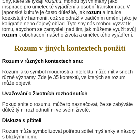
Sny, které se týkají
rozumu
, mohou být vnímány jako
inspirace pro umělecké vyjádření a osobní transformaci. V
japonské kultuře je často důležité, jak
rozum
a intuice
koexistují v harmonii, což se odráží v tradičním umění, jako je
kaligrafie nebo čajový obřad. Tyto sny nás mohou vyzvat k
tomu, abychom se zamysleli nad tím, jak můžeme využít svůj
rozum
k obohacení našeho života a uměleckého vyjádření.
Rozum v jiných kontextech použití
Rozum v různých kontextech snu:
Rozum jako symbol moudrosti a intelektu může mít v snech
různé významy. Zde je 35 kontextů, ve kterých se rozum
může objevit:
Uvažování o životních rozhodnutích
Pokud sníte o rozumu, může to naznačovat, že se zabýváte
důležitými rozhodnutími ve svém životě.
Diskuze s přáteli
Rozum může symbolizovat potřebu sdílet myšlenky a názory
s blízkými lidmi.