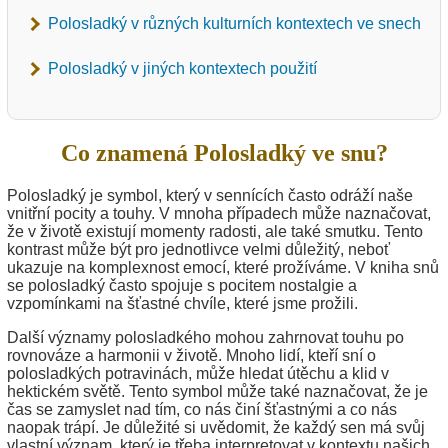
Polosladký v různých kulturních kontextech ve snech
Polosladký v jiných kontextech použití
Co znamená Polosladký ve snu?
Polosladký je symbol, který v sennících často odráží naše
vnitřní pocity a touhy. V mnoha případech může naznačovat,
že v životě existují momenty radosti, ale také smutku. Tento
kontrast může být pro jednotlivce velmi důležitý, neboť
ukazuje na komplexnost emocí, které prožíváme. V kniha snů
se polosladký často spojuje s pocitem nostalgie a
vzpomínkami na šťastné chvíle, které jsme prožili.
Další významy polosladkého mohou zahrnovat touhu po
rovnováze a harmonii v životě. Mnoho lidí, kteří sní o
polosladkých potravinách, může hledat útěchu a klid v
hektickém světě. Tento symbol může také naznačovat, že je
čas se zamyslet nad tím, co nás činí šťastnými a co nás
naopak trápí. Je důležité si uvědomit, že každý sen má svůj
vlastní význam, který je třeba interpretovat v kontextu našich