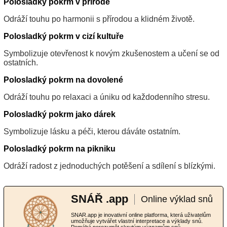
Polosladký pokrm v přírodě
Odráží touhu po harmonii s přírodou a klidném životě.
Polosladký pokrm v cizí kultuře
Symbolizuje otevřenost k novým zkušenostem a učení se od
ostatních.
Polosladký pokrm na dovolené
Odráží touhu po relaxaci a úniku od každodenního stresu.
Polosladký pokrm jako dárek
Symbolizuje lásku a péči, kterou dáváte ostatním.
Polosladký pokrm na pikniku
Odráží radost z jednoduchých potěšení a sdílení s blízkými.
SNÁŘ .app
Online výklad snů
SNAR.app je inovativní online platforma, která uživatelům
umožňuje vytvářet vlastní interpretace a výklady snů.