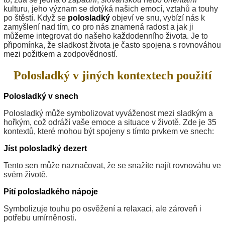
kulturu, jeho význam se dotýká našich emocí, vztahů a touhy
po štěstí. Když se
polosladký
objeví ve snu, vybízí nás k
zamyšlení nad tím, co pro nás znamená radost a jak ji
můžeme integrovat do našeho každodenního života. Je to
připomínka, že sladkost života je často spojena s rovnováhou
mezi požitkem a zodpovědností.
Polosladký v jiných kontextech použití
Polosladký v snech
Polosladký může symbolizovat vyváženost mezi sladkým a
hořkým, což odráží vaše emoce a situace v životě. Zde je 35
kontextů, které mohou být spojeny s tímto prvkem ve snech:
Jíst polosladký dezert
Tento sen může naznačovat, že se snažíte najít rovnováhu ve
svém životě.
Pití polosladkého nápoje
Symbolizuje touhu po osvěžení a relaxaci, ale zároveň i
potřebu umírněnosti.