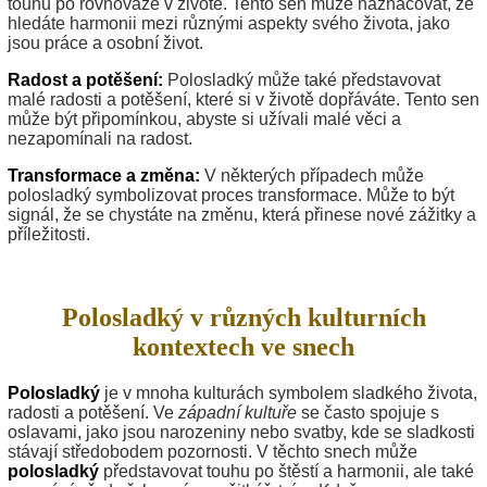
touhu po rovnováze v životě. Tento sen může naznačovat, že
hledáte harmonii mezi různými aspekty svého života, jako
jsou práce a osobní život.
Radost a potěšení:
Polosladký může také představovat
malé radosti a potěšení, které si v životě dopřáváte. Tento sen
může být připomínkou, abyste si užívali malé věci a
nezapomínali na radost.
Transformace a změna:
V některých případech může
polosladký symbolizovat proces transformace. Může to být
signál, že se chystáte na změnu, která přinese nové zážitky a
příležitosti.
Polosladký v různých kulturních
kontextech ve snech
Polosladký
je v mnoha kulturách symbolem sladkého života,
radosti a potěšení. Ve
západní kultuře
se často spojuje s
oslavami, jako jsou narozeniny nebo svatby, kde se sladkosti
stávají středobodem pozornosti. V těchto snech může
polosladký
představovat touhu po štěstí a harmonii, ale také