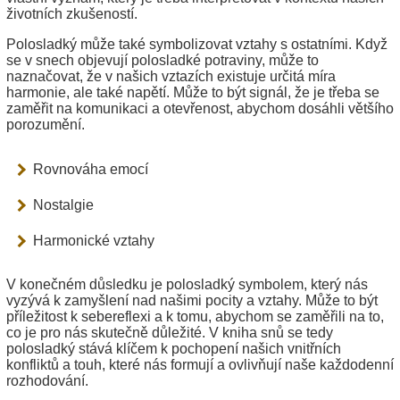
životních zkušeností.
Polosladký může také symbolizovat vztahy s ostatními. Když
se v snech objevují polosladké potraviny, může to
naznačovat, že v našich vztazích existuje určitá míra
harmonie, ale také napětí. Může to být signál, že je třeba se
zaměřit na komunikaci a otevřenost, abychom dosáhli většího
porozumění.
Rovnováha emocí
Nostalgie
Harmonické vztahy
V konečném důsledku je polosladký symbolem, který nás
vyzývá k zamyšlení nad našimi pocity a vztahy. Může to být
příležitost k sebereflexi a k tomu, abychom se zaměřili na to,
co je pro nás skutečně důležité. V kniha snů se tedy
polosladký stává klíčem k pochopení našich vnitřních
konfliktů a touh, které nás formují a ovlivňují naše každodenní
rozhodování.