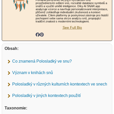
Pomáhá porozumět skrytým významům snů
prostřednictvím sdílení snů, rozsáhlé databáze symbolů a
snářů a využití umělé inteligence. Díky AI SNAR.app
analyzuje vzorce a navrhuje personalizované interpretace,
přičemž zohledňuje individuální zkušenosti a kontext
uživatele. Cílem platformy je poskytnout nástroje pro hlubší
pochopení sebe sama skrze analýzu snů, propojující
tradiční znalosti s moderními technologiemi.
See Full Bio
Obsah:
Co znamená Polosladký ve snu?
Význam v knihách snů
Polosladký v různých kulturních kontextech ve snech
Polosladký v jiných kontextech použití
Taxonomie: