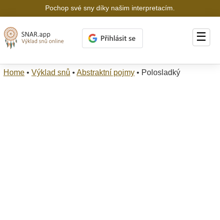
Pochop své sny díky našim interpretacím.
☰
Home
•
Výklad snů
•
Abstraktní pojmy
•
Polosladký