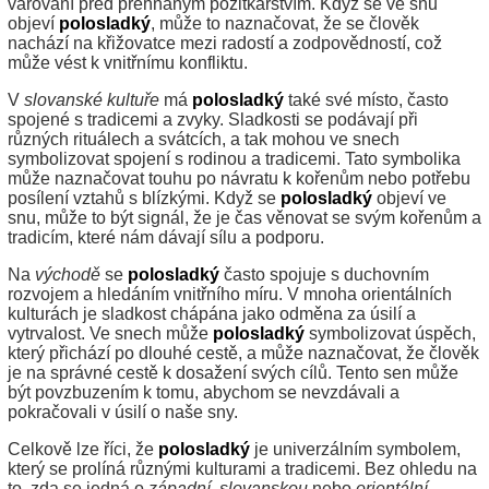
varování před přehnaným požitkářstvím. Když se ve snu
objeví
polosladký
, může to naznačovat, že se člověk
nachází na křižovatce mezi radostí a zodpovědností, což
může vést k vnitřnímu konfliktu.
V
slovanské kultuře
má
polosladký
také své místo, často
spojené s tradicemi a zvyky. Sladkosti se podávají při
různých rituálech a svátcích, a tak mohou ve snech
symbolizovat spojení s rodinou a tradicemi. Tato symbolika
může naznačovat touhu po návratu k kořenům nebo potřebu
posílení vztahů s blízkými. Když se
polosladký
objeví ve
snu, může to být signál, že je čas věnovat se svým kořenům a
tradicím, které nám dávají sílu a podporu.
Na
východě
se
polosladký
často spojuje s duchovním
rozvojem a hledáním vnitřního míru. V mnoha orientálních
kulturách je sladkost chápána jako odměna za úsilí a
vytrvalost. Ve snech může
polosladký
symbolizovat úspěch,
který přichází po dlouhé cestě, a může naznačovat, že člověk
je na správné cestě k dosažení svých cílů. Tento sen může
být povzbuzením k tomu, abychom se nevzdávali a
pokračovali v úsilí o naše sny.
Celkově lze říci, že
polosladký
je univerzálním symbolem,
který se prolíná různými kulturami a tradicemi. Bez ohledu na
to, zda se jedná o
západní
,
slovanskou
nebo
orientální