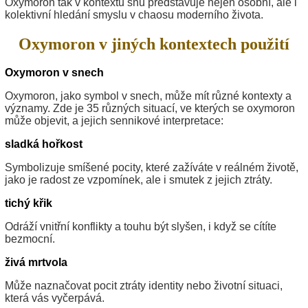
Oxymoron tak v kontextu snů představuje nejen osobní, ale i
kolektivní hledání smyslu v chaosu moderního života.
Oxymoron v jiných kontextech použití
Oxymoron v snech
Oxymoron, jako symbol v snech, může mít různé kontexty a
významy. Zde je 35 různých situací, ve kterých se oxymoron
může objevit, a jejich sennikové interpretace:
sladká hořkost
Symbolizuje smíšené pocity, které zažíváte v reálném životě,
jako je radost ze vzpomínek, ale i smutek z jejich ztráty.
tichý křik
Odráží vnitřní konflikty a touhu být slyšen, i když se cítíte
bezmocní.
živá mrtvola
Může naznačovat pocit ztráty identity nebo životní situaci,
která vás vyčerpává.