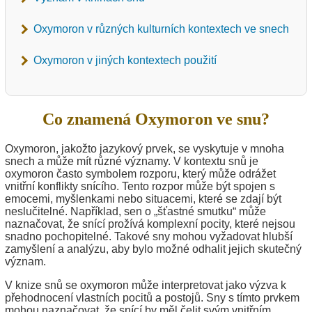
Oxymoron v různých kulturních kontextech ve snech
Oxymoron v jiných kontextech použití
Co znamená Oxymoron ve snu?
Oxymoron, jakožto jazykový prvek, se vyskytuje v mnoha
snech a může mít různé významy. V kontextu snů je
oxymoron často symbolem rozporu, který může odrážet
vnitřní konflikty snícího. Tento rozpor může být spojen s
emocemi, myšlenkami nebo situacemi, které se zdají být
neslučitelné. Například, sen o „šťastné smutku“ může
naznačovat, že snící prožívá komplexní pocity, které nejsou
snadno pochopitelné. Takové sny mohou vyžadovat hlubší
zamyšlení a analýzu, aby bylo možné odhalit jejich skutečný
význam.
V knize snů se oxymoron může interpretovat jako výzva k
přehodnocení vlastních pocitů a postojů. Sny s tímto prvkem
mohou naznačovat, že snící by měl čelit svým vnitřním