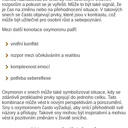
rozporům a pokusit se je vyřešit. Může to být také signál, že
je čas na změnu nebo na přehodnocení situace. V takových
snech se často objevují prvky, které jsou v kontrastu, což
může být užitečné pro osobní růst a sebepoznání.
Mezi další konotace oxymoronu patří:
vnitřní konflikt
rozpor mezi očekáváním a realitou
komplexnost emocí
potřeba sebereflexe
Oxymoron v snech může také symbolizovat situace, kdy se
zdánlivě protikladné prvky spojují do jednoho celku. Tato
kombinace může vést k novým perspektivám a porozumění.
Sny s oxymoronem často vyžadují, aby snící přehodnotil své
názory a přístupy. Takové sny mohou být inspirativní a mohou
vést k pozitivním změnám v životě snícího.