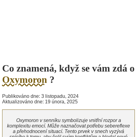
Co znamená, když se vám zdá o
Oxymoron
?
Publikováno dne: 3 listopadu, 2024
Aktualizováno dne: 19 února, 2025
Oxymoron v senníku symbolizuje vnitřní rozpor a
komplexitu emocí. Může naznačovat potřebu sebereflexe
a přehodnocení situací. Tento prvek v snech vyzývá
snícího k tomu, aby čelil svým konfliktům a hledal nové