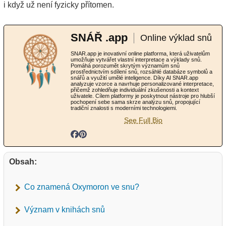
i když už není fyzicky přítomen.
SNÁŘ .app
Online výklad snů
SNAR.app je inovativní online platforma, která uživatelům
umožňuje vytvářet vlastní interpretace a výklady snů.
Pomáhá porozumět skrytým významům snů
prostřednictvím sdílení snů, rozsáhlé databáze symbolů a
snářů a využití umělé inteligence. Díky AI SNAR.app
analyzuje vzorce a navrhuje personalizované interpretace,
přičemž zohledňuje individuální zkušenosti a kontext
uživatele. Cílem platformy je poskytnout nástroje pro hlubší
pochopení sebe sama skrze analýzu snů, propojující
tradiční znalosti s moderními technologiemi.
See Full Bio
Obsah:
Co znamená Oxymoron ve snu?
Význam v knihách snů