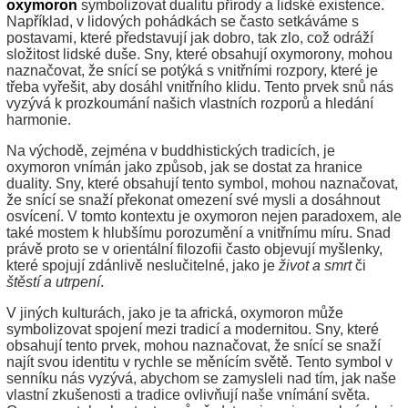
oxymoron
symbolizovat dualitu přírody a lidské existence.
Například, v lidových pohádkách se často setkáváme s
postavami, které představují jak dobro, tak zlo, což odráží
složitost lidské duše. Sny, které obsahují oxymorony, mohou
naznačovat, že snící se potýká s vnitřními rozpory, které je
třeba vyřešit, aby dosáhl vnitřního klidu. Tento prvek snů nás
vyzývá k prozkoumání našich vlastních rozporů a hledání
harmonie.
Na východě, zejména v buddhistických tradicích, je
oxymoron vnímán jako způsob, jak se dostat za hranice
duality. Sny, které obsahují tento symbol, mohou naznačovat,
že snící se snaží překonat omezení své mysli a dosáhnout
osvícení. V tomto kontextu je oxymoron nejen paradoxem, ale
také mostem k hlubšímu porozumění a vnitřnímu míru. Snad
právě proto se v orientální filozofii často objevují myšlenky,
které spojují zdánlivě neslučitelné, jako je
život a smrt
či
štěstí a utrpení
.
V jiných kulturách, jako je ta africká, oxymoron může
symbolizovat spojení mezi tradicí a modernitou. Sny, které
obsahují tento prvek, mohou naznačovat, že snící se snaží
najít svou identitu v rychle se měnícím světě. Tento symbol v
senníku nás vyzývá, abychom se zamysleli nad tím, jak naše
vlastní zkušenosti a tradice ovlivňují naše vnímání světa.