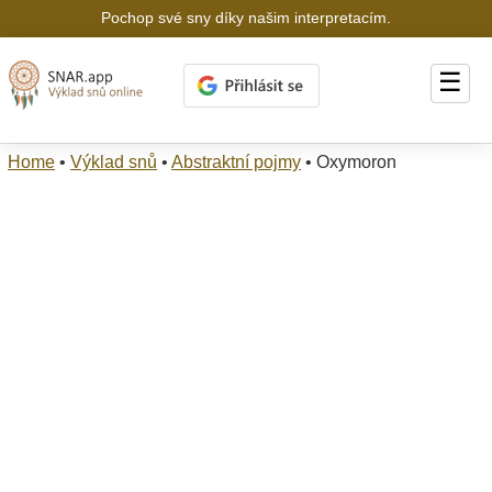
Pochop své sny díky našim interpretacím.
☰
Home
•
Výklad snů
•
Abstraktní pojmy
•
Oxymoron