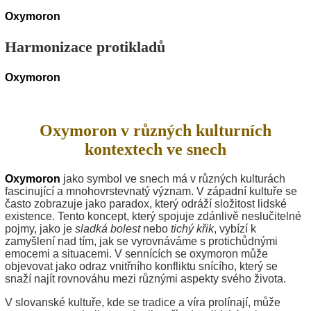
Oxymoron
Harmonizace protikladů
Oxymoron
Oxymoron v různých kulturních
kontextech ve snech
Oxymoron
jako symbol ve snech má v různých kulturách
fascinující a mnohovrstevnatý význam. V západní kultuře se
často zobrazuje jako paradox, který odráží složitost lidské
existence. Tento koncept, který spojuje zdánlivě neslučitelné
pojmy, jako je
sladká bolest
nebo
tichý křik
, vybízí k
zamyšlení nad tím, jak se vyrovnáváme s protichůdnými
emocemi a situacemi. V sennících se oxymoron může
objevovat jako odraz vnitřního konfliktu snícího, který se
snaží najít rovnováhu mezi různými aspekty svého života.
V slovanské kultuře, kde se tradice a víra prolínají, může