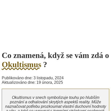
Co znamená, když se vám zdá o
Okultismus
?
Publikováno dne: 3 listopadu, 2024
Aktualizováno dne: 19 února, 2025
Okultismus v snech symbolizuje touhu po hlubším
poznání a odhalování skrytých aspektů reality. Může
naznačovat potřebu prozkoumat vlastní duchovní hodnoty
a víru, a také se vyrovnat s temnými stránkami osobnosti.