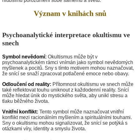
hlubšímu porozumění sobě samému a světu.
Význam v knihách snů
Psychoanalytické interpretace okultismu ve
snech
Symbol nevědomí:
Okultismus může být v
psychoanalytickém rámci vnímán jako symbol nevědomých
myšlenek a pocitů. Sny s tímto motivem mohou naznačovat,
že snící se snaží zpracovat potlačené emoce nebo obavy.
Odloučení od reality:
Přítomnost okultismu ve snech může
také reflektovat touhu uniknout z každodenní reality. Snící
může hledat únik do mystického světa, aby unikl stresu a
tlaku běžného života.
Vnitřní konflikt:
Tento symbol může naznačovat vnitřní
konflikt mezi racionálním myšlením a spirituálními touhami.
Sny o okultismu mohou signalizovat, že snící se potýká s
otázkami víry, identity a smyslu života.