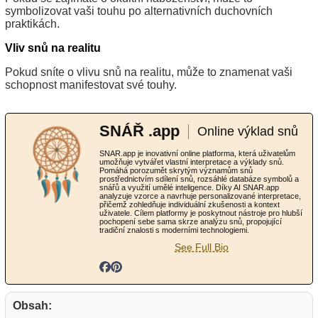
symbolizovat vaši touhu po alternativních duchovních
praktikách.
Vliv snů na realitu
Pokud sníte o vlivu snů na realitu, může to znamenat vaši
schopnost manifestovat své touhy.
SNÁŘ .app
Online výklad snů
SNAR.app je inovativní online platforma, která uživatelům
umožňuje vytvářet vlastní interpretace a výklady snů.
Pomáhá porozumět skrytým významům snů
prostřednictvím sdílení snů, rozsáhlé databáze symbolů a
snářů a využití umělé inteligence. Díky AI SNAR.app
analyzuje vzorce a navrhuje personalizované interpretace,
přičemž zohledňuje individuální zkušenosti a kontext
uživatele. Cílem platformy je poskytnout nástroje pro hlubší
pochopení sebe sama skrze analýzu snů, propojující
tradiční znalosti s moderními technologiemi.
See Full Bio
Obsah: