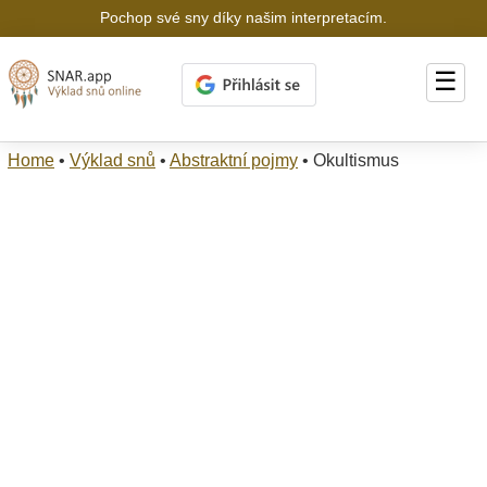
Pochop své sny díky našim interpretacím.
☰
Home
•
Výklad snů
•
Abstraktní pojmy
•
Okultismus