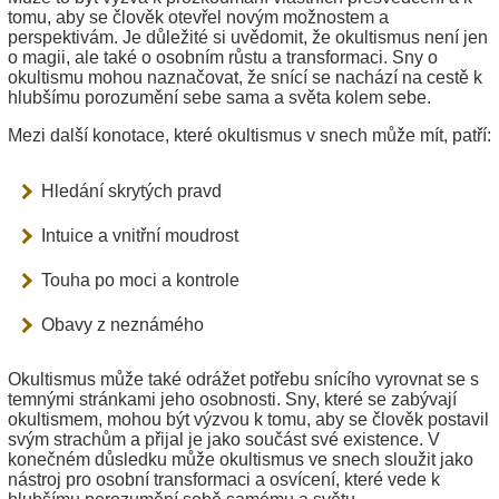
tomu, aby se člověk otevřel novým možnostem a
perspektivám. Je důležité si uvědomit, že okultismus není jen
o magii, ale také o osobním růstu a transformaci. Sny o
okultismu mohou naznačovat, že snící se nachází na cestě k
hlubšímu porozumění sebe sama a světa kolem sebe.
Mezi další konotace, které okultismus v snech může mít, patří:
Hledání skrytých pravd
Intuice a vnitřní moudrost
Touha po moci a kontrole
Obavy z neznámého
Okultismus může také odrážet potřebu snícího vyrovnat se s
temnými stránkami jeho osobnosti. Sny, které se zabývají
okultismem, mohou být výzvou k tomu, aby se člověk postavil
svým strachům a přijal je jako součást své existence. V
konečném důsledku může okultismus ve snech sloužit jako
nástroj pro osobní transformaci a osvícení, které vede k