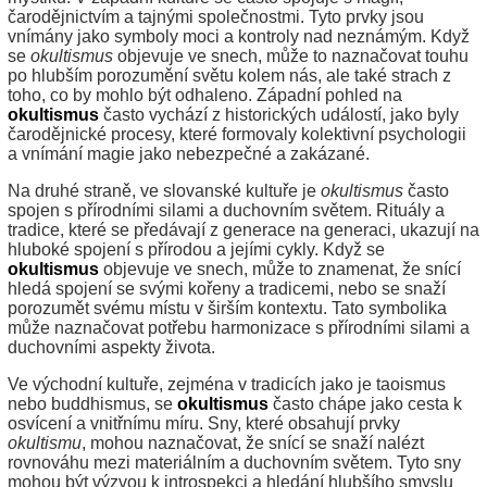
čarodějnictvím a tajnými společnostmi. Tyto prvky jsou
vnímány jako symboly moci a kontroly nad neznámým. Když
se
okultismus
objevuje ve snech, může to naznačovat touhu
po hlubším porozumění světu kolem nás, ale také strach z
toho, co by mohlo být odhaleno. Západní pohled na
okultismus
často vychází z historických událostí, jako byly
čarodějnické procesy, které formovaly kolektivní psychologii
a vnímání magie jako nebezpečné a zakázané.
Na druhé straně, ve slovanské kultuře je
okultismus
často
spojen s přírodními silami a duchovním světem. Rituály a
tradice, které se předávají z generace na generaci, ukazují na
hluboké spojení s přírodou a jejími cykly. Když se
okultismus
objevuje ve snech, může to znamenat, že snící
hledá spojení se svými kořeny a tradicemi, nebo se snaží
porozumět svému místu v širším kontextu. Tato symbolika
může naznačovat potřebu harmonizace s přírodními silami a
duchovními aspekty života.
Ve východní kultuře, zejména v tradicích jako je taoismus
nebo buddhismus, se
okultismus
často chápe jako cesta k
osvícení a vnitřnímu míru. Sny, které obsahují prvky
okultismu
, mohou naznačovat, že snící se snaží nalézt
rovnováhu mezi materiálním a duchovním světem. Tyto sny
mohou být výzvou k introspekci a hledání hlubšího smyslu