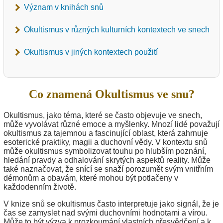
Význam v knihách snů
Okultismus v různých kulturních kontextech ve snech
Okultismus v jiných kontextech použití
Co znamená Okultismus ve snu?
Okultismus, jako téma, které se často objevuje ve snech,
může vyvolávat různé emoce a myšlenky. Mnozí lidé považují
okultismus za tajemnou a fascinující oblast, která zahrnuje
esoterické praktiky, magii a duchovní vědy. V kontextu snů
může okultismus symbolizovat touhu po hlubším poznání,
hledání pravdy a odhalování skrytých aspektů reality. Může
také naznačovat, že snící se snaží porozumět svým vnitřním
démonům a obavám, které mohou být potlačeny v
každodenním životě.
V knize snů se okultismus často interpretuje jako signál, že je
čas se zamyslet nad svými duchovními hodnotami a vírou.
Může to být výzva k prozkoumání vlastních přesvědčení a k