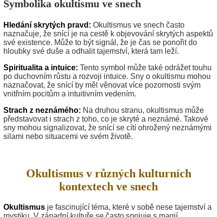
Symbolika okultismu ve snech
Hledání skrytých pravd:
Okultismus ve snech často
naznačuje, že snící je na cestě k objevování skrytých aspektů
své existence. Může to být signál, že je čas se ponořit do
hloubky své duše a odhalit tajemství, která tam leží.
Spiritualita a intuice:
Tento symbol může také odrážet touhu
po duchovním růstu a rozvoji intuice. Sny o okultismu mohou
naznačovat, že snící by měl věnovat více pozornosti svým
vnitřním pocitům a intuitivním vedením.
Strach z neznámého:
Na druhou stranu, okultismus může
představovat i strach z toho, co je skryté a neznámé. Takové
sny mohou signalizovat, že snící se cítí ohrožený neznámými
silami nebo situacemi ve svém životě.
Okultismus v různých kulturních
kontextech ve snech
Okultismus
je fascinující téma, které v sobě nese tajemství a
mystiku. V západní kultuře se často spojuje s magií,