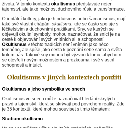
života. V tomto kontextu
okultismus
představuje nejen
tajemství, ale také možnost duchovního růstu a transformace.
Orientální kultury, jako je hinduismus nebo šamanismus, mají
také své vlastní chápání
okultismu
, kde se často spojuje s
léčitelstvím a duchovními praktikami. Sny, ve kterých se
objevují okultní symboly, mohou naznačovat, že snící je na
cestě k objevování svých vnitřních sil a schopností.
Okultismus
v těchto tradicích není vnímán jako něco
temného, ale spíše jako cesta k poznání sebe sama a světa
kolem nás. Takové sny mohou být výzvou k tomu, abychom
se otevřeli novým možnostem a prozkoumali své vlastní
schopnosti a intuici.
Okultismus v jiných kontextech použití
Okultismus a jeho symbolika ve snech
Okultismus ve snech může naznačovat hledání skrytých
pravd a tajemství, která se skrývají pod povrchem reality. Zde
je 35 kontextů, které mohou souviset s tímto tématem:
Studium okultismu