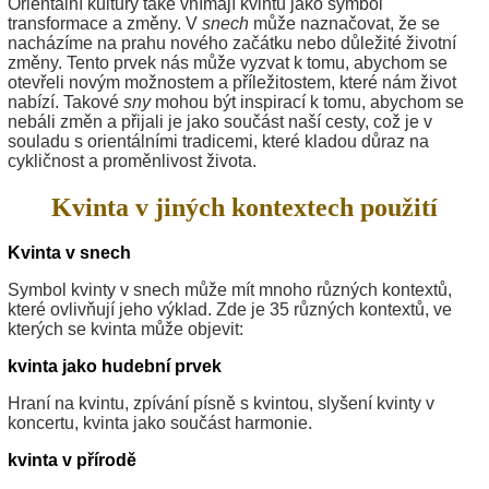
Orientální kultury také vnímají kvintu jako symbol
transformace a změny. V
snech
může naznačovat, že se
nacházíme na prahu nového začátku nebo důležité životní
změny. Tento prvek nás může vyzvat k tomu, abychom se
otevřeli novým možnostem a příležitostem, které nám život
nabízí. Takové
sny
mohou být inspirací k tomu, abychom se
nebáli změn a přijali je jako součást naší cesty, což je v
souladu s orientálními tradicemi, které kladou důraz na
cykličnost a proměnlivost života.
Kvinta v jiných kontextech použití
Kvinta v snech
Symbol kvinty v snech může mít mnoho různých kontextů,
které ovlivňují jeho výklad. Zde je 35 různých kontextů, ve
kterých se kvinta může objevit:
kvinta jako hudební prvek
Hraní na kvintu, zpívání písně s kvintou, slyšení kvinty v
koncertu, kvinta jako součást harmonie.
kvinta v přírodě