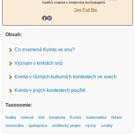
tradiční znalosti s moderními technologiemi.
See Full Bio
Obsah:
Co znamená Kvinta ve snu?
Význam v knihách snů
Kvinta v různých kulturních kontextech ve snech
Kvinta v jiných kontextech použití
Taxonomie:
hudba
interval
klid
kreativita
Kvinta
matematika
řešení
rovnováha
spolupráce
umělecký projev
výzvy
vztahy