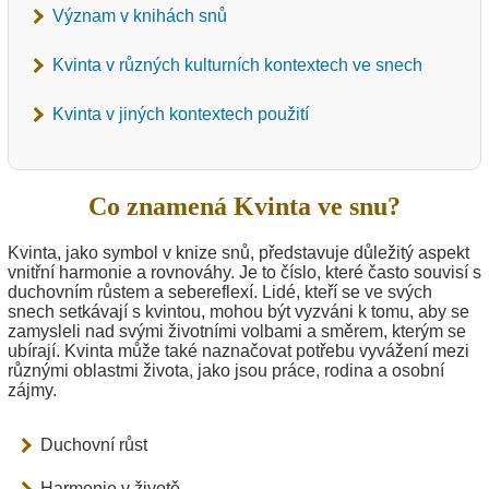
Význam v knihách snů
Kvinta v různých kulturních kontextech ve snech
Kvinta v jiných kontextech použití
Co znamená Kvinta ve snu?
Kvinta, jako symbol v knize snů, představuje důležitý aspekt
vnitřní harmonie a rovnováhy. Je to číslo, které často souvisí s
duchovním růstem a sebereflexí. Lidé, kteří se ve svých
snech setkávají s kvintou, mohou být vyzváni k tomu, aby se
zamysleli nad svými životními volbami a směrem, kterým se
ubírají. Kvinta může také naznačovat potřebu vyvážení mezi
různými oblastmi života, jako jsou práce, rodina a osobní
zájmy.
Duchovní růst
Harmonie v životě