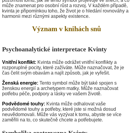
pozornost tomu, jak se tento symbol projevuje ve snech, a co
může znamenat pro osobní růst a rozvoj. V každém případě,
kvinta je připomínkou toho, že život je o hledání rovnováhy a
harmonii mezi různými aspekty existence.
Význam v knihách snů
Psychoanalytické interpretace Kvinty
Vnitřní konflikt:
Kvinta může odrážet vnitřní konflikty a
rozporuplné pocity, které zažíváte. Může naznačovat, že je
čas čelit svým obavám a najít způsob, jak je vyřešit.
Ženská energie:
Tento symbol může být také spojen s
ženskou energií a archetypem matky. Může naznačovat
potřebu péče, podpory a lásky ve vašem životě.
Podvědomé touhy:
Kvinta může odhalovat vaše
podvědomé touhy a potřeby, které jste si možná dosud
neuvědomovali. Může vás vyzývat k tomu, abyste se více
zaměřili na to, co skutečně chcete a potřebujete.
Symbolika ezoteryczna Kvinty