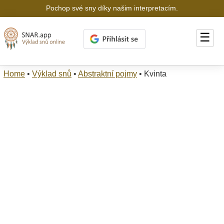
Pochop své sny díky našim interpretacím.
☰
Home
•
Výklad snů
•
Abstraktní pojmy
•
Kvinta