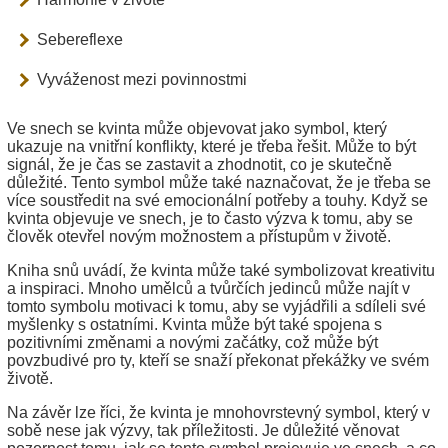
Sebereflexe
Vyváženost mezi povinnostmi
Ve snech se kvinta může objevovat jako symbol, který
ukazuje na vnitřní konflikty, které je třeba řešit. Může to být
signál, že je čas se zastavit a zhodnotit, co je skutečně
důležité. Tento symbol může také naznačovat, že je třeba se
více soustředit na své emocionální potřeby a touhy. Když se
kvinta objevuje ve snech, je to často výzva k tomu, aby se
člověk otevřel novým možnostem a přístupům v životě.
Kniha snů uvádí, že kvinta může také symbolizovat kreativitu
a inspiraci. Mnoho umělců a tvůrčích jedinců může najít v
tomto symbolu motivaci k tomu, aby se vyjádřili a sdíleli své
myšlenky s ostatními. Kvinta může být také spojena s
pozitivními změnami a novými začátky, což může být
povzbudivé pro ty, kteří se snaží překonat překážky ve svém
životě.
Na závěr lze říci, že kvinta je mnohovrstevný symbol, který v
sobě nese jak výzvy, tak příležitosti. Je důležité věnovat