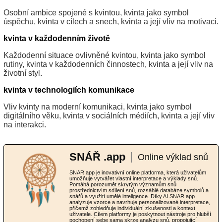
Osobní ambice spojené s kvintou, kvinta jako symbol
úspěchu, kvinta v cílech a snech, kvinta a její vliv na motivaci.
kvinta v každodenním životě
Každodenní situace ovlivněné kvintou, kvinta jako symbol
rutiny, kvinta v každodenních činnostech, kvinta a její vliv na
životní styl.
kvinta v technologiích komunikace
Vliv kvinty na moderní komunikaci, kvinta jako symbol
digitálního věku, kvinta v sociálních médiích, kvinta a její vliv
na interakci.
SNÁŘ .app
Online výklad snů
SNAR.app je inovativní online platforma, která uživatelům
umožňuje vytvářet vlastní interpretace a výklady snů.
Pomáhá porozumět skrytým významům snů
prostřednictvím sdílení snů, rozsáhlé databáze symbolů a
snářů a využití umělé inteligence. Díky AI SNAR.app
analyzuje vzorce a navrhuje personalizované interpretace,
přičemž zohledňuje individuální zkušenosti a kontext
uživatele. Cílem platformy je poskytnout nástroje pro hlubší
pochopení sebe sama skrze analýzu snů, propojující