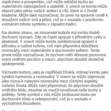
úspěchem a prosperitou, což může odrážet touhu po
materiálním zabezpečení a stabilitě. V
snech
se kvinta může
objevit jako odraz našich ambicí a cílů, které si v životě
klademe. Může také naznačovat, že jsme na správné cestě k
dosažení našich snů a přání, což je v souladu s pozitivním
vnímáním tohoto symbolu v západní tradici.
Na druhou stranu, ve slovanské kultuře má kvinta hlubší
duchovní význam. Zde se často spojuje s přírodními cykly a
plodností. V
snech
může kvinta symbolizovat spojení s
přírodou a našimi kořeny, což nám připomíná důležitost
rovnováhy mezi materiálním a duchovním světem. Tento
prvek může naznačovat, že bychom měli věnovat pozornost
svým vnitřním pocitům a intuici, abychom dosáhli skutečné
spokojenosti.
Východní kultury, jako je například čínská, vnímají kvintu jako
symbol harmonie a rovnováhy. V
snech
se může objevovat
jako výzva k nalezení rovnováhy mezi různými aspekty
našeho života. Může nám připomínat, že abychom dosáhli
vnitřního klidu, musíme se naučit vyvažovat naše touhy a
potřeby. Tento symbol v nás může probouzet touhu po
duchovním růstu a sebepoznání, což je v souladu s
východními filozofiemi.