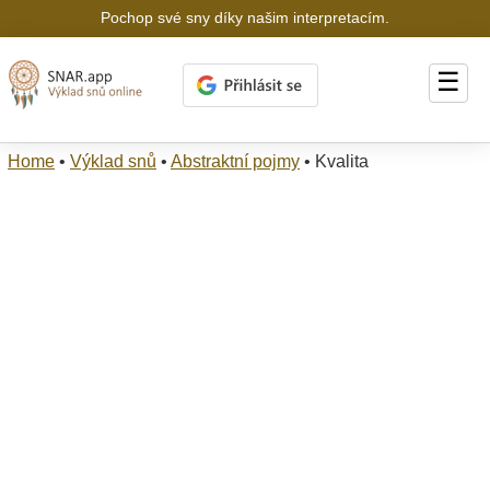
Pochop své sny díky našim interpretacím.
☰
Home
•
Výklad snů
•
Abstraktní pojmy
•
Kvalita