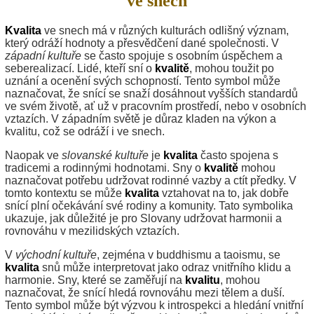
ve snech
Kvalita
ve snech má v různých kulturách odlišný význam,
který odráží hodnoty a přesvědčení dané společnosti. V
západní kultuře
se často spojuje s osobním úspěchem a
seberealizací. Lidé, kteří sní o
kvalitě
, mohou toužit po
uznání a ocenění svých schopností. Tento symbol může
naznačovat, že snící se snaží dosáhnout vyšších standardů
ve svém životě, ať už v pracovním prostředí, nebo v osobních
vztazích. V západním světě je důraz kladen na výkon a
kvalitu, což se odráží i ve snech.
Naopak ve
slovanské kultuře
je
kvalita
často spojena s
tradicemi a rodinnými hodnotami. Sny o
kvalitě
mohou
naznačovat potřebu udržovat rodinné vazby a ctít předky. V
tomto kontextu se může
kvalita
vztahovat na to, jak dobře
snící plní očekávání své rodiny a komunity. Tato symbolika
ukazuje, jak důležité je pro Slovany udržovat harmonii a
rovnováhu v mezilidských vztazích.
V
východní kultuře
, zejména v buddhismu a taoismu, se
kvalita
snů může interpretovat jako odraz vnitřního klidu a
harmonie. Sny, které se zaměřují na
kvalitu
, mohou
naznačovat, že snící hledá rovnováhu mezi tělem a duší.
Tento symbol může být výzvou k introspekci a hledání vnitřní