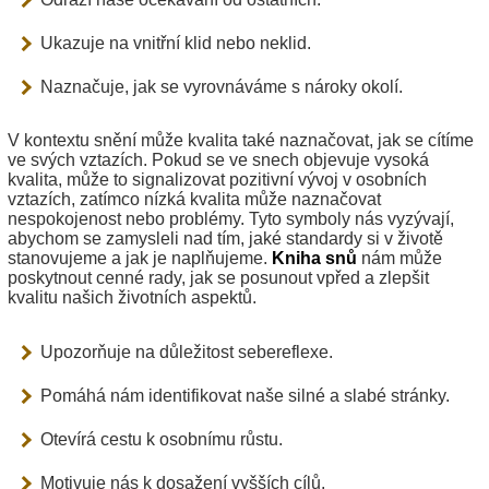
Ukazuje na vnitřní klid nebo neklid.
Naznačuje, jak se vyrovnáváme s nároky okolí.
V kontextu snění může kvalita také naznačovat, jak se cítíme
ve svých vztazích. Pokud se ve snech objevuje vysoká
kvalita, může to signalizovat pozitivní vývoj v osobních
vztazích, zatímco nízká kvalita může naznačovat
nespokojenost nebo problémy. Tyto symboly nás vyzývají,
abychom se zamysleli nad tím, jaké standardy si v životě
stanovujeme a jak je naplňujeme.
Kniha snů
nám může
poskytnout cenné rady, jak se posunout vpřed a zlepšit
kvalitu našich životních aspektů.
Upozorňuje na důležitost sebereflexe.
Pomáhá nám identifikovat naše silné a slabé stránky.
Otevírá cestu k osobnímu růstu.
Motivuje nás k dosažení vyšších cílů.