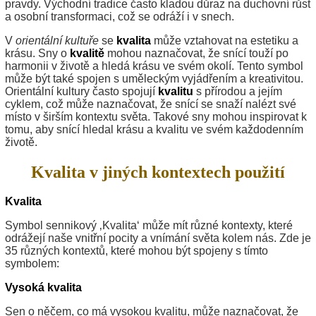
pravdy. Východní tradice často kladou důraz na duchovní růst
a osobní transformaci, což se odráží i v snech.
V
orientální kultuře
se
kvalita
může vztahovat na estetiku a
krásu. Sny o
kvalitě
mohou naznačovat, že snící touží po
harmonii v životě a hledá krásu ve svém okolí. Tento symbol
může být také spojen s uměleckým vyjádřením a kreativitou.
Orientální kultury často spojují
kvalitu
s přírodou a jejím
cyklem, což může naznačovat, že snící se snaží nalézt své
místo v širším kontextu světa. Takové sny mohou inspirovat k
tomu, aby snící hledal krásu a kvalitu ve svém každodenním
životě.
Kvalita v jiných kontextech použití
Kvalita
Symbol sennikový ‚Kvalita‘ může mít různé kontexty, které
odrážejí naše vnitřní pocity a vnímání světa kolem nás. Zde je
35 různých kontextů, které mohou být spojeny s tímto
symbolem:
Vysoká kvalita
Sen o něčem, co má vysokou kvalitu, může naznačovat, že