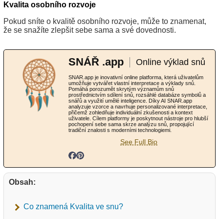
Kvalita osobního rozvoje
Pokud sníte o kvalitě osobního rozvoje, může to znamenat,
že se snažíte zlepšit sebe sama a své dovednosti.
SNÁŘ .app
Online výklad snů
SNAR.app je inovativní online platforma, která uživatelům
umožňuje vytvářet vlastní interpretace a výklady snů.
Pomáhá porozumět skrytým významům snů
prostřednictvím sdílení snů, rozsáhlé databáze symbolů a
snářů a využití umělé inteligence. Díky AI SNAR.app
analyzuje vzorce a navrhuje personalizované interpretace,
přičemž zohledňuje individuální zkušenosti a kontext
uživatele. Cílem platformy je poskytnout nástroje pro hlubší
pochopení sebe sama skrze analýzu snů, propojující
tradiční znalosti s moderními technologiemi.
See Full Bio
Obsah:
Co znamená Kvalita ve snu?