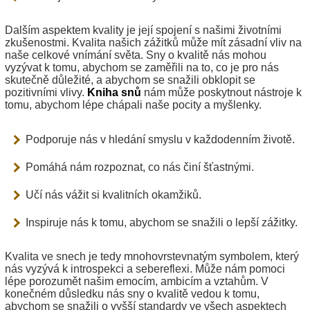
Dalším aspektem kvality je její spojení s našimi životními
zkušenostmi. Kvalita našich zážitků může mít zásadní vliv na
naše celkové vnímání světa. Sny o kvalitě nás mohou
vyzývat k tomu, abychom se zaměřili na to, co je pro nás
skutečně důležité, a abychom se snažili obklopit se
pozitivními vlivy.
Kniha snů
nám může poskytnout nástroje k
tomu, abychom lépe chápali naše pocity a myšlenky.
Podporuje nás v hledání smyslu v každodenním životě.
Pomáhá nám rozpoznat, co nás činí šťastnými.
Učí nás vážit si kvalitních okamžiků.
Inspiruje nás k tomu, abychom se snažili o lepší zážitky.
Kvalita ve snech je tedy mnohovrstevnatým symbolem, který
nás vyzývá k introspekci a sebereflexi. Může nám pomoci
lépe porozumět našim emocím, ambicím a vztahům. V
konečném důsledku nás sny o kvalitě vedou k tomu,
abychom se snažili o vyšší standardy ve všech aspektech