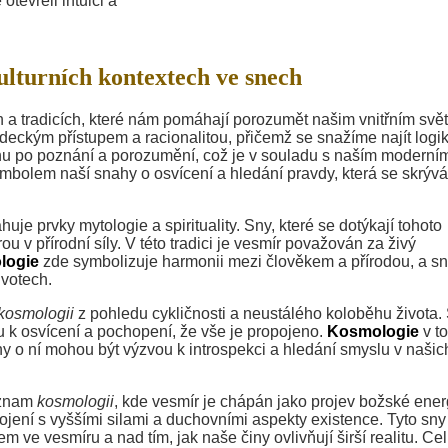
otevřeli intuici a
lturních kontextech ve snech
 a tradicích, které nám pomáhají porozumět našim vnitřním svě
deckým přístupem a racionalitou, přičemž se snažíme najít logi
u po poznání a porozumění, což je v souladu s naším moderní
mbolem naší snahy o osvícení a hledání pravdy, která se skrývá
uje prvky mytologie a spirituality. Sny, které se dotýkají tohoto
u v přírodní síly. V této tradici je vesmír považován za živý
logie
zde symbolizuje harmonii mezi člověkem a přírodou, a sn
ivotech.
kosmologii
z pohledu cykličnosti a neustálého koloběhu života.
 k osvícení a pochopení, že vše je propojeno.
Kosmologie
v t
sny o ní mohou být výzvou k introspekci a hledání smyslu v našic
význam
kosmologii
, kde vesmír je chápán jako projev božské ener
jení s vyššími silami a duchovními aspekty existence. Tyto sny
ve vesmíru a nad tím, jak naše činy ovlivňují širší realitu. Ce