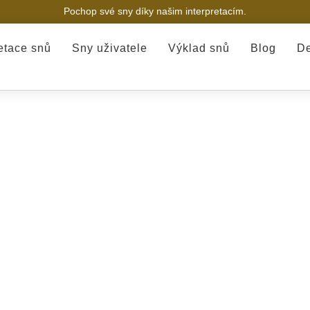
Pochop své sny díky našim interpretacím.
retace snů
Sny uživatele
Výklad snů
Blog
De