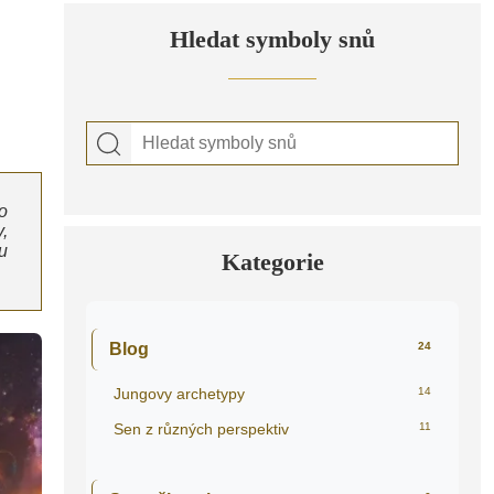
Hledat symboly snů
o
,
u
Kategorie
Blog
24
Jungovy archetypy
14
Sen z různých perspektiv
11