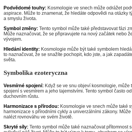
Podvědomé touhy:
Kosmologie ve snech může odrážet pod
aspirace. Může to znamenat, že hledáte odpovědi na otázky tý
a smyslu života.
Symbol změny:
Tento symbol může také představovat fázi z
Může naznačovat, že se připravujete na nový začátek nebo ž
vývojem.
Hledání identity:
Kosmologie může být také symbolem hledání 
to naznačovat, že se snažíte pochopit, kdo jste, a jak zapadát
světa.
Symbolika ezoteryczna
Vesmírné spojení:
Když se ve snu objeví kosmologie, může 
spojení s vesmírem a jeho tajemstvími. Tento symbol často od
duchovním růstu.
Harmonizace s přírodou:
Kosmologie ve snech může také s
harmonizace s přírodními cykly a univerzálními zákony. Může t
nalézt rovnováhu ve svém životě.
Skryté síly:
Tento symbol může také naznačovat přítomnost skry