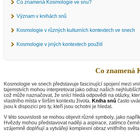
Co znamená Kosmologie ve snu?
Význam v knihách snů
Kosmologie v různých kulturních kontextech ve snech
Kosmologie v jiných kontextech použití
Co znamená K
Kosmologie ve snech představuje fascinující spojení mezi vni
tajemstvích mohou interpretovat jako odraz našich nejhlubší
což může naznačovat, že snící hledá odpovědi na otázky, kter
vlastního místa v širším kontextu života.
Kniha snů
často uvád
jsou k dispozici pro ty, kteří jsou ochotni je hledat.
V této souvislosti se mohou objevit různé symboly, jako napřík
Hvězdy mohou představovat naději a aspirace, zatímco černé
vzájemně doplňují a vytvářejí komplexní obraz vnitřního světa