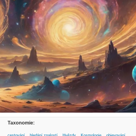
Taxonomie:
cestování
hledání znalostí
Hvězdy
Kosmologie
objevování