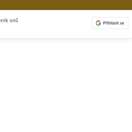
ník snů