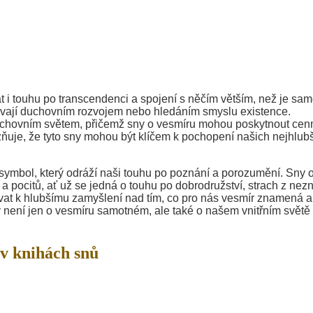
i touhu po transcendenci a spojení s něčím větším, než je sam
zabývají duchovním rozvojem nebo hledáním smyslu existence.
duchovním světem, přičemž sny o vesmíru mohou poskytnout cen
ňuje, že tyto sny mohou být klíčem k pochopení našich nejhlub
symbol, který odráží naši touhu po poznání a porozumění. Sny 
 pocitů, ať už se jedná o touhu po dobrodružství, strach z nez
vat k hlubšímu zamyšlení nad tím, co pro nás vesmír znamená a
 není jen o vesmíru samotném, ale také o našem vnitřním světě
v knihách snů