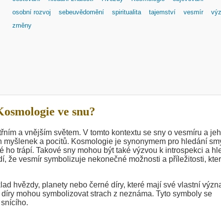
osobní rozvoj
sebeuvědomění
spiritualita
tajemství
vesmír
vý
změny
osmologie ve snu?
třním a vnějším světem. V tomto kontextu se sny o vesmíru a je
ch myšlenek a pocitů. Kosmologie je synonymem pro hledání sm
é ho trápí. Takové sny mohou být také výzvou k introspekci a hl
í, že vesmír symbolizuje nekonečné možnosti a příležitosti, kte
lad hvězdy, planety nebo černé díry, které mají své vlastní význ
 díry mohou symbolizovat strach z neznáma. Tyto symboly se
 snícího.