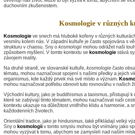
ovlivňují náš život. Může to být výzva k tomu, abychom se více 
duchovním zkušenostem.
Kosmologie v různých ku
Kosmologie
ve snech má hluboké kořeny v různých kulturách
vesmíru kolem nás. V západní kultuře je často spojována s vě
strukturu v chaosu. Sny o
kosmologii
mohou odrážet naši touh
způsobem myšlení. V tomto kontextu se
kosmologie
stává sy
závojem reality.
Na druhé straně, ve slovanské kultuře,
kosmologie
často obsah
tématu, mohou naznačovat spojení s našimi předky a jejich víro
organismus, kde každý prvek má své místo a význam.
Kosmo
mohou naznačovat potřebu obnovit tuto rovnováhu v našich ž
Východní kultury, jako je buddhismus a taoismus, přistupují k
které se zabývají tímto tématem, mohou naznačovat naši cestu
kontextu ukazuje na důležitost vnitřního klidu a harmonie, a 
každodenních životech.
Orientální tradice, jako je hinduismus, také přikládají velký 
Sny o
kosmologii
v tomto smyslu mohou být vnímány jako spo
mohou vyzývat k tomu, abychom se zamysleli nad naším místem 