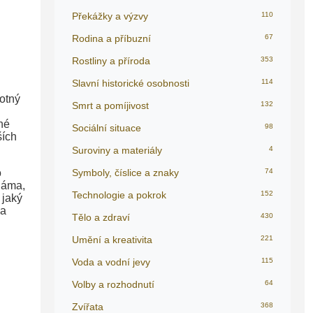
Překážky a výzvy
110
Rodina a příbuzní
67
Rostliny a příroda
353
Slavní historické osobnosti
114
otný
Smrt a pomíjivost
132
né
Sociální situace
98
ších
Suroviny a materiály
4
o
Symboly, číslice a znaky
74
náma,
Technologie a pokrok
152
 jaký
 a
Tělo a zdraví
430
Umění a kreativita
221
Voda a vodní jevy
115
Volby a rozhodnutí
64
Zvířata
368