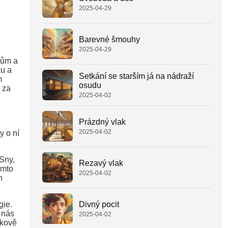
2025-04-29
Barevné šmouhy
2025-04-29
tům a
ku a
Setkání se starším já na nádraží
m
osudu
 za
2025-04-02
Prázdný vlak
2025-04-02
y o ní
 Sny,
Rezavý vlak
omto
2025-04-02
h
Divný pocit
gie.
 nás
2025-04-02
lkově