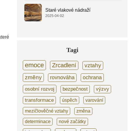
Staré vlakové nádraží
2025-04-02
které
Tagi
emoce
Zrcadlení
vztahy
změny
rovnováha
ochrana
osobní rozvoj
bezpečnost
výzvy
transformace
úspěch
varování
mezičlověčné vztahy
změna
determinace
nové začátky