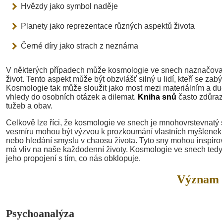
Hvězdy jako symbol naděje
Planety jako reprezentace různých aspektů života
Černé díry jako strach z neznáma
V některých případech může kosmologie ve snech naznačovat 
život. Tento aspekt může být obzvlášť silný u lidí, kteří se 
Kosmologie tak může sloužit jako most mezi materiálním a 
vhledy do osobních otázek a dilemat.
Kniha snů
často zdůraz
tužeb a obav.
Celkově lze říci, že kosmologie ve snech je mnohovrstevnatý 
vesmíru mohou být výzvou k prozkoumání vlastních myšlenek a
nebo hledání smyslu v chaosu života. Tyto sny mohou inspiro
má vliv na naše každodenní životy. Kosmologie ve snech tedy
jeho propojení s tím, co nás obklopuje.
Význam 
Psychoanalýza