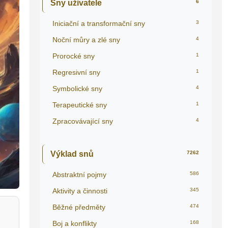
Sny uživatele
6
Iniciační a transformační sny
3
Noční můry a zlé sny
4
Prorocké sny
1
Regresivní sny
1
Symbolické sny
4
Terapeutické sny
1
Zpracovávající sny
4
Výklad snů
7262
Abstraktní pojmy
586
Aktivity a činnosti
345
Běžné předměty
474
Boj a konflikty
168