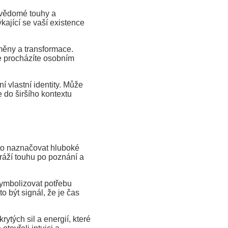
vědomé touhy a
kající se vaší existence
měny a transformace.
e procházíte osobním
vlastní identity. Může
e do širšího kontextu
to naznačovat hluboké
ráží touhu po poznání a
ymbolizovat potřebu
o být signál, že je čas
tých sil a energií, které