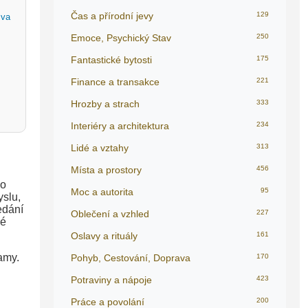
Čas a přírodní jevy
129
zva
Emoce, Psychický Stav
250
Fantastické bytosti
175
Finance a transakce
221
Hrozby a strach
333
Interiéry a architektura
234
Lidé a vztahy
313
Místa a prostory
456
ho
Moc a autorita
95
yslu,
edání
Oblečení a vzhled
227
ré
Oslavy a rituály
161
amy.
Pohyb, Cestování, Doprava
170
Potraviny a nápoje
423
Práce a povolání
200