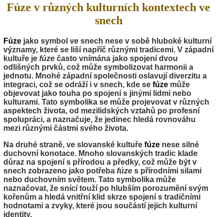
Fúze v různých kulturních kontextech ve
snech
Fúze
jako symbol ve snech nese v sobě hluboké kulturní
významy, které se liší napříč různými tradicemi. V západní
kultuře je
fúze
často vnímána jako spojení dvou
odlišných prvků, což může symbolizovat harmonii a
jednotu. Mnohé západní společnosti oslavují diverzitu a
integraci, což se odráží i v snech, kde se
fúze
může
objevovat jako touha po spojení s jinými lidmi nebo
kulturami. Tato symbolika se může projevovat v různých
aspektech života, od mezilidských vztahů po profesní
spolupráci, a naznačuje, že jedinec hledá rovnováhu
mezi různými částmi svého života.
Na druhé straně, ve slovanské kultuře
fúze
nese silné
duchovní konotace. Mnoho slovanských tradic klade
důraz na spojení s přírodou a předky, což může být v
snech zobrazeno jako potřeba
fúze
s přírodními silami
nebo duchovním světem. Tato symbolika může
naznačovat, že snící touží po hlubším porozumění svým
kořenům a hledá vnitřní klid skrze spojení s tradičními
hodnotami a zvyky, které jsou součástí jejich kulturní
identity.