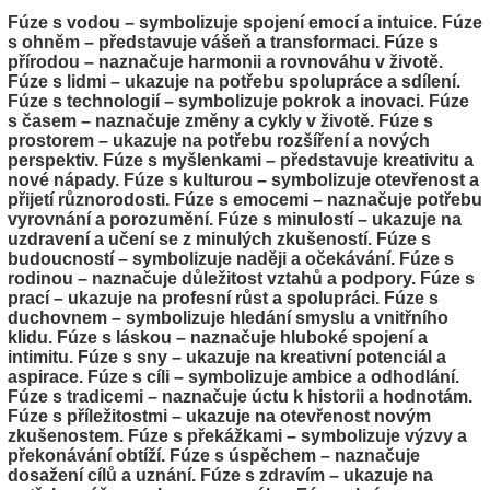
Fúze s vodou – symbolizuje spojení emocí a intuice. Fúze
s ohněm – představuje vášeň a transformaci. Fúze s
přírodou – naznačuje harmonii a rovnováhu v životě.
Fúze s lidmi – ukazuje na potřebu spolupráce a sdílení.
Fúze s technologií – symbolizuje pokrok a inovaci. Fúze
s časem – naznačuje změny a cykly v životě. Fúze s
prostorem – ukazuje na potřebu rozšíření a nových
perspektiv. Fúze s myšlenkami – představuje kreativitu a
nové nápady. Fúze s kulturou – symbolizuje otevřenost a
přijetí různorodosti. Fúze s emocemi – naznačuje potřebu
vyrovnání a porozumění. Fúze s minulostí – ukazuje na
uzdravení a učení se z minulých zkušeností. Fúze s
budoucností – symbolizuje naději a očekávání. Fúze s
rodinou – naznačuje důležitost vztahů a podpory. Fúze s
prací – ukazuje na profesní růst a spolupráci. Fúze s
duchovnem – symbolizuje hledání smyslu a vnitřního
klidu. Fúze s láskou – naznačuje hluboké spojení a
intimitu. Fúze s sny – ukazuje na kreativní potenciál a
aspirace. Fúze s cíli – symbolizuje ambice a odhodlání.
Fúze s tradicemi – naznačuje úctu k historii a hodnotám.
Fúze s příležitostmi – ukazuje na otevřenost novým
zkušenostem. Fúze s překážkami – symbolizuje výzvy a
překonávání obtíží. Fúze s úspěchem – naznačuje
dosažení cílů a uznání. Fúze s zdravím – ukazuje na