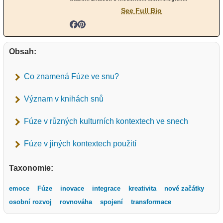
See Full Bio
Obsah:
Co znamená Fúze ve snu?
Význam v knihách snů
Fúze v různých kulturních kontextech ve snech
Fúze v jiných kontextech použití
Taxonomie:
emoce
Fúze
inovace
integrace
kreativita
nové začátky
osobní rozvoj
rovnováha
spojení
transformace