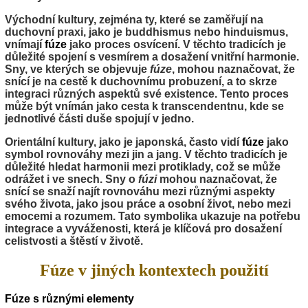
Východní kultury, zejména ty, které se zaměřují na
duchovní praxi, jako je buddhismus nebo hinduismus,
vnímají
fúze
jako proces osvícení. V těchto tradicích je
důležité spojení s vesmírem a dosažení vnitřní harmonie.
Sny, ve kterých se objevuje
fúze
, mohou naznačovat, že
snící je na cestě k duchovnímu probuzení, a to skrze
integraci různých aspektů své existence. Tento proces
může být vnímán jako cesta k transcendentnu, kde se
jednotlivé části duše spojují v jedno.
Orientální kultury, jako je japonská, často vidí
fúze
jako
symbol rovnováhy mezi jin a jang. V těchto tradicích je
důležité hledat harmonii mezi protiklady, což se může
odrážet i ve snech. Sny o
fúzi
mohou naznačovat, že
snící se snaží najít rovnováhu mezi různými aspekty
svého života, jako jsou práce a osobní život, nebo mezi
emocemi a rozumem. Tato symbolika ukazuje na potřebu
integrace a vyváženosti, která je klíčová pro dosažení
celistvosti a štěstí v životě.
Fúze v jiných kontextech použití
Fúze s různými elementy