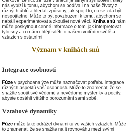
Celkově lze říci, že fúze v snech je silným symbolem, který
nás vybízí k tomu, abychom se podívali na naše životy z
různých úhlů a hledali způsoby, jak spojit to, co se zdá být
nespojitelné. Může to být povzbuzení k tomu, abychom se
nebáli experimentovat a zkoušet nové věci.
Kniha snů
nám
může poskytnout cenné informace o tom, jak interpretovat
tyto sny a co nám chtějí sdělit o našem vnitřním světě a
vztazích s ostatními.
Význam v knihách snů
Integrace osobnosti
Fúze
v psychoanalýze může naznačovat potřebu integrace
různých aspektů vaší osobnosti. Může to znamenat, že se
snažíte spojit své vědomé a nevědomé myšlenky a pocity,
abyste dosáhli většího porozumění sami sobě.
Vztahové dynamiky
Fúze
může také odrážet dynamiku ve vašich vztazích. Může
to znamenat, že se snažíte najít rovnováhu mezi svými