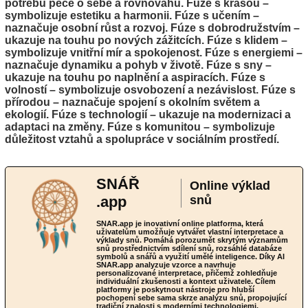
potřebu péče o sebe a rovnováhu. Fúze s krásou –
symbolizuje estetiku a harmonii. Fúze s učením –
naznačuje osobní růst a rozvoj. Fúze s dobrodružstvím –
ukazuje na touhu po nových zážitcích. Fúze s klidem –
symbolizuje vnitřní mír a spokojenost. Fúze s energiemi –
naznačuje dynamiku a pohyb v životě. Fúze s sny –
ukazuje na touhu po naplnění a aspiracích. Fúze s
volností – symbolizuje osvobození a nezávislost. Fúze s
přírodou – naznačuje spojení s okolním světem a
ekologií. Fúze s technologií – ukazuje na modernizaci a
adaptaci na změny. Fúze s komunitou – symbolizuje
důležitost vztahů a spolupráce v sociálním prostředí.
SNÁŘ
Online výklad
.app
snů
SNAR.app je inovativní online platforma, která
uživatelům umožňuje vytvářet vlastní interpretace a
výklady snů. Pomáhá porozumět skrytým významům
snů prostřednictvím sdílení snů, rozsáhlé databáze
symbolů a snářů a využití umělé inteligence. Díky AI
SNAR.app analyzuje vzorce a navrhuje
personalizované interpretace, přičemž zohledňuje
individuální zkušenosti a kontext uživatele. Cílem
platformy je poskytnout nástroje pro hlubší
pochopení sebe sama skrze analýzu snů, propojující
tradiční znalosti s moderními technologiemi.