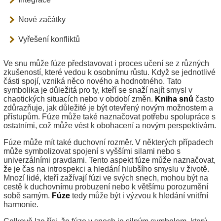
Nové začátky
Vyřešení konfliktů
Ve snu může fúze představovat i proces učení se z různých
zkušeností, které vedou k osobnímu růstu. Když se jednotlivé
části spojí, vzniká něco nového a hodnotného. Tato
symbolika je důležitá pro ty, kteří se snaží najít smysl v
chaotických situacích nebo v období změn.
Kniha snů
často
zdůrazňuje, jak důležité je být otevřený novým možnostem a
přístupům. Fúze může také naznačovat potřebu spolupráce s
ostatními, což může vést k obohacení a novým perspektivám.
Fúze může mít také duchovní rozměr. V některých případech
může symbolizovat spojení s vyššími silami nebo s
univerzálními pravdami. Tento aspekt fúze může naznačovat,
že je čas na introspekci a hledání hlubšího smyslu v životě.
Mnozí lidé, kteří zažívají fúzi ve svých snech, mohou být na
cestě k duchovnímu probuzení nebo k většímu porozumění
sobě samým.
Fúze
tedy může být i výzvou k hledání vnitřní
harmonie.