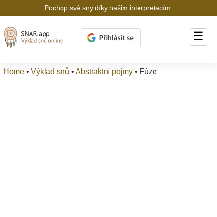
Pochop své sny díky našim interpretacím.
☰
Home
•
Výklad snů
•
Abstraktní pojmy
•
Fúze