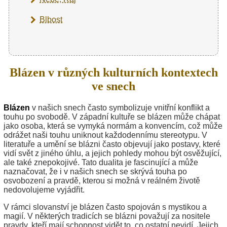
Blbost
Blázen v různých kulturních kontextech
ve snech
Blázen
v našich snech často symbolizuje vnitřní konflikt a
touhu po svobodě. V západní kultuře se blázen může chápat
jako osoba, která se vymyká normám a konvencím, což může
odrážet naši touhu uniknout každodennímu stereotypu. V
literatuře a umění se blázni často objevují jako postavy, které
vidí svět z jiného úhlu, a jejich pohledy mohou být osvěžující,
ale také znepokojivé. Tato dualita je fascinující a může
naznačovat, že i v našich snech se skrývá touha po
osvobození a pravdě, kterou si možná v reálném životě
nedovolujeme vyjádřit.
V rámci slovanství je blázen často spojován s mystikou a
magií. V některých tradicích se blázni považují za nositele
pravdy, kteří mají schopnost vidět to, co ostatní nevidí. Jejich