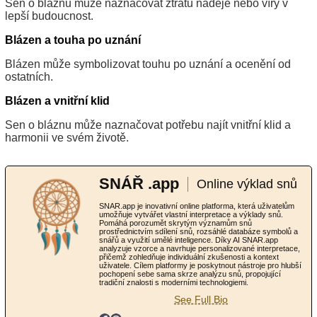
Sen o bláznu může naznačovat ztrátu naděje nebo víry v
lepší budoucnost.
Blázen a touha po uznání
Blázen může symbolizovat touhu po uznání a ocenění od
ostatních.
Blázen a vnitřní klid
Sen o bláznu může naznačovat potřebu najít vnitřní klid a
harmonii ve svém životě.
SNÁŘ .app
Online výklad snů
SNAR.app je inovativní online platforma, která uživatelům
umožňuje vytvářet vlastní interpretace a výklady snů.
Pomáhá porozumět skrytým významům snů
prostřednictvím sdílení snů, rozsáhlé databáze symbolů a
snářů a využití umělé inteligence. Díky AI SNAR.app
analyzuje vzorce a navrhuje personalizované interpretace,
přičemž zohledňuje individuální zkušenosti a kontext
uživatele. Cílem platformy je poskytnout nástroje pro hlubší
pochopení sebe sama skrze analýzu snů, propojující
tradiční znalosti s moderními technologiemi.
See Full Bio