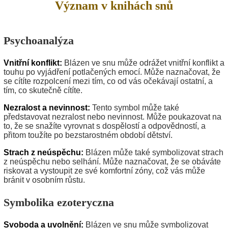
Význam v knihách snů
Psychoanalýza
Vnitřní konflikt:
Blázen ve snu může odrážet vnitřní konflikt a
touhu po vyjádření potlačených emocí. Může naznačovat, že
se cítíte rozpolcení mezi tím, co od vás očekávají ostatní, a
tím, co skutečně cítíte.
Nezralost a nevinnost:
Tento symbol může také
představovat nezralost nebo nevinnost. Může poukazovat na
to, že se snažíte vyrovnat s dospělostí a odpovědností, a
přitom toužíte po bezstarostném období dětství.
Strach z neúspěchu:
Blázen může také symbolizovat strach
z neúspěchu nebo selhání. Může naznačovat, že se obáváte
riskovat a vystoupit ze své komfortní zóny, což vás může
bránit v osobním růstu.
Symbolika ezoteryczna
Svoboda a uvolnění:
Blázen ve snu může symbolizovat