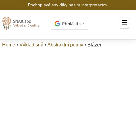
Pochop své sny díky našim interpretacím.
☰
Home
•
Výklad snů
•
Abstraktní pojmy
•
Blázen