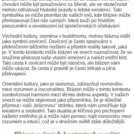
chování může být považováno za šílené, ale ve skutečnosti
mohou odhalovat hluboké pravdy o lidské existenci. Tato
symbolika se může promítat do našich snů, kde blázen může
představovat část nás samých, která touží po hlubším
porozumění a osvobození od společenských očekávání.
Východní kultury, zejména v buddhismu, mohou blázna vidět
jako symbol osvícení. Osvícení je často spojováno s
překročením běžného myšlení a přijetím reality takové, jaká
je. V tomto kontextu může
blázen
ve snech naznačovat, že se
snažíme překonat naše vlastní omezení a nalézt vnitřní klid.
Tato cesta k osvícení může být náročná, ale blázen nám
může ukázat, že cesta k pravdě je často klikatá a plná
překvapení.
Orientální kultury, jako je taoismus, zdůrazňují rovnováhu
mezi rozumem a iracionalitou. Blázen může v tomto kontextu
symbolizovat harmonii mezi těmito dvěma aspekty. V našich
snech se může objevovat jako připomínka, že je důležité
přijmout i naši „bláznivou“ stránku, která nám umožňuje být
kreativní a svobodní. Tato dualita je klíčová pro pochopení
našeho vnitřního já a může nám pomoci najít rovnováhu mezi
rozumem a intuicí, což je v dnešním světě stále důležitější.