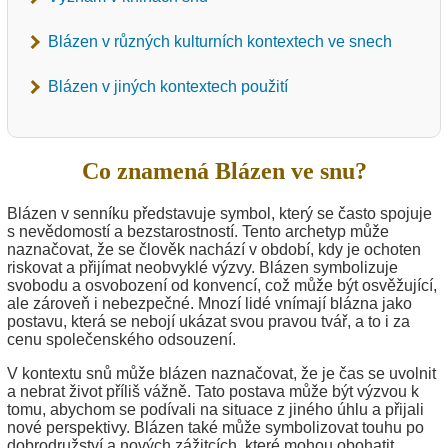
Blázen v různých kulturních kontextech ve snech
Blázen v jiných kontextech použití
Co znamená Blázen ve snu?
Blázen v senníku představuje symbol, který se často spojuje
s nevědomostí a bezstarostností. Tento archetyp může
naznačovat, že se člověk nachází v období, kdy je ochoten
riskovat a přijímat neobvyklé výzvy. Blázen symbolizuje
svobodu a osvobození od konvencí, což může být osvěžující,
ale zároveň i nebezpečné. Mnozí lidé vnímají blázna jako
postavu, která se nebojí ukázat svou pravou tvář, a to i za
cenu společenského odsouzení.
V kontextu snů může blázen naznačovat, že je čas se uvolnit
a nebrat život příliš vážně. Tato postava může být výzvou k
tomu, abychom se podívali na situace z jiného úhlu a přijali
nové perspektivy. Blázen také může symbolizovat touhu po
dobrodružství a nových zážitcích, které mohou obohatit