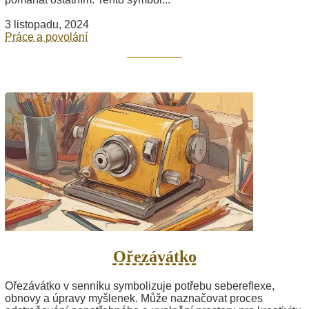
3 listopadu, 2024
Práce a povolání
Ořezávátko
Ořezávátko v senníku symbolizuje potřebu sebereflexe,
obnovy a úpravy myšlenek. Může naznačovat proces