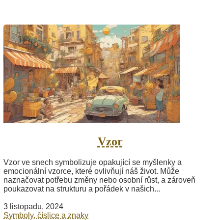
Vzor
Vzor ve snech symbolizuje opakující se myšlenky a
emocionální vzorce, které ovlivňují náš život. Může
naznačovat potřebu změny nebo osobní růst, a zároveň
poukazovat na strukturu a pořádek v našich...
3 listopadu, 2024
Symboly, číslice a znaky