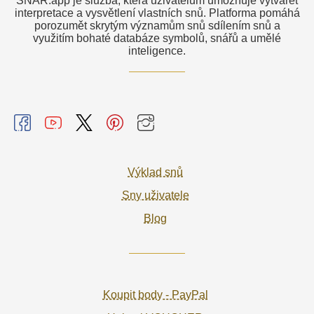
SNAR.app je služba, která uživatelům umožňuje vytvářet
interpretace a vysvětlení vlastních snů. Platforma pomáhá
porozumět skrytým významům snů sdílením snů a
využitím bohaté databáze symbolů, snářů a umělé
inteligence.
Výklad snů
Sny uživatele
Blog
Koupit body - PayPal