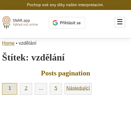
Pochop své sny díky našim interpretacím.
☰
Home
•
vzdělání
Štítek:
vzdělání
Posts pagination
1
2
…
5
Následující