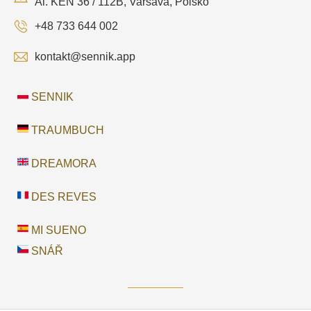
Al. KEN 36 / 112B, Varšava, Polsko
+48 733 644 002
kontakt@sennik.app
SENNIK
TRAUMBUCH
DREAMORA
DES REVES
MI SUENO
SNÁŘ