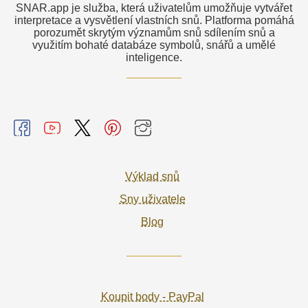
SNAR.app je služba, která uživatelům umožňuje vytvářet
interpretace a vysvětlení vlastních snů. Platforma pomáhá
porozumět skrytým významům snů sdílením snů a
využitím bohaté databáze symbolů, snářů a umělé
inteligence.
Výklad snů
Sny uživatele
Blog
Koupit body - PayPal