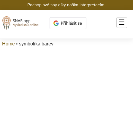
Pochop své sny díky našim interpretacím.
☰
Home
•
symbolika barev