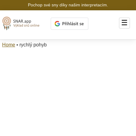
Pochop své sny díky našim interpretacím.
☰
Home
•
rychlý pohyb