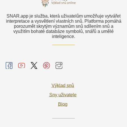
SNAR.app je služba, která uživatelům umožňuje vytvářet
interpretace a vysvětlení vlastních snů. Platforma pomáhá
porozumět skrytým významům snů sdílením snů a
využitím bohaté databáze symbolů, snářů a umělé
inteligence.
Výklad snů
Sny uživatele
Blog