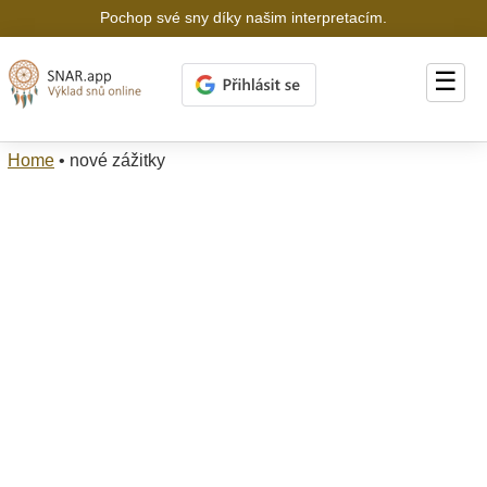
Pochop své sny díky našim interpretacím.
☰
Home
•
nové zážitky