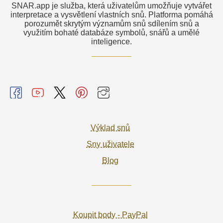
SNAR.app je služba, která uživatelům umožňuje vytvářet
interpretace a vysvětlení vlastních snů. Platforma pomáhá
porozumět skrytým významům snů sdílením snů a
využitím bohaté databáze symbolů, snářů a umělé
inteligence.
Výklad snů
Sny uživatele
Blog
Koupit body - PayPal