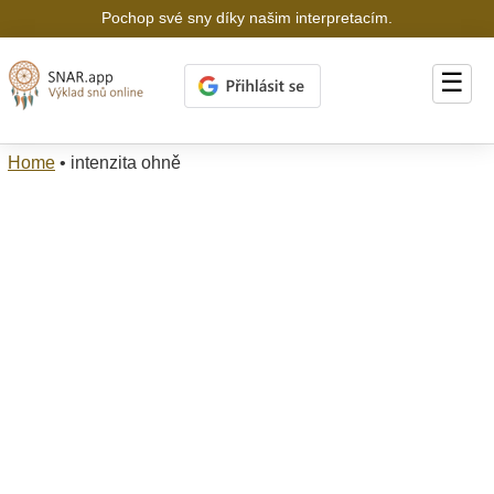
Pochop své sny díky našim interpretacím.
☰
Home
•
intenzita ohně