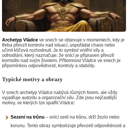
Archetyp Vládce
ve snech se objevuje v momentech, kdy je
třeba převzít kontrolu nad situací, uspořádat chaos nebo
učinit klíčová rozhodnutí. Je to symbol vnitřní síly a
odhodlání, který naznačuje, že snící je připraven převzít
kormidlo nad svým životem. Přítomnost Vládce ve snech je
připomínkou
odpovědnosti
,
kontroly
a
stability
.
Typické motivy a obrazy
V snech archetyp Vládce nabývá různých forem, ale vždy
vyjadřuje
autoritu
a
organizační sílu
. Zde jsou nejčastější
motivy, ve kterých lze spatřit Vládce:
Sezení na trůnu
– snící sedí na trůnu, drží žezlo nebo
korunu. Tento obraz symbolizuje převzetí odpovědnosti a