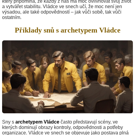
který připomíná, že každý z nás má moc ovlivňovat svůj život
a vytvářet stabilitu. Vládce ve snech učí, že moc není jen
výsadou, ale také odpovědností – jak vůči sobě, tak vůči
ostatním.
Příklady snů s archetypem Vládce
Sny s
archetypem Vládce
často představují scény, ve
kterých dominují obrazy kontroly, odpovědnosti a potřeby
organizace. Vládce ve snech se objevuje jako postava plná