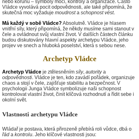
nebo korunu – symboly moci, kontroly a organizace. Často
Vládce vyvolává pocit odpovědnosti, ale také připomíná, že
skutečná moc vyžaduje
moudrost
a
schopnost vést
.
Má každý v sobě Vládce?
Absolutně. Vládce je hlasem
vnitřní síly, který připomíná, že někdy musíme sami stanout v
čele a ovládnout svůj vlastní život. V dalších částech článku
budou diskutovány hlavní aspekty archetypu Vládce, jeho
projev ve snech a hluboká poselství, která s sebou nese.
Archetyp Vládce
Archetyp Vládce
je ztělesněním
síly
,
autority
a
odpovědnosti
. Vládce je ten, kdo zavádí pořádek, organizuje
chaos a stojí v čele, zajišťuje stabilitu a bezpečnost. V
psychologii Junga Vládce symbolizuje naši schopnost
kontrolovat vlastní život, činit klíčová rozhodnutí a řídit sebe i
okolní svět.
Vlastnosti archetypu Vládce
Wládař je postava, která přirozeně přebírá roli vůdce, dbá o
řád
a
kontrolu
. Jeho klíčové vlastnosti jsou: