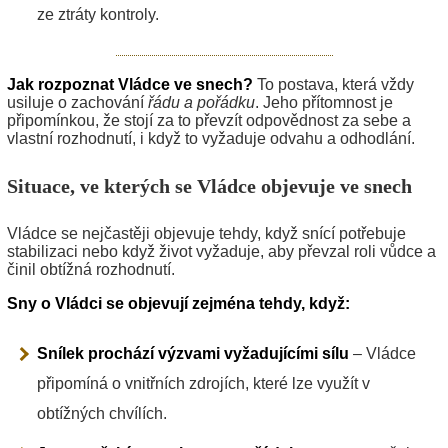
ze ztráty kontroly.
Jak rozpoznat Vládce ve snech?
To postava, která vždy
usiluje o zachování
řádu a pořádku
. Jeho přítomnost je
připomínkou, že stojí za to převzít odpovědnost za sebe a
vlastní rozhodnutí, i když to vyžaduje odvahu a odhodlání.
Situace, ve kterých se Vládce objevuje ve snech
Vládce se nejčastěji objevuje tehdy, když snící potřebuje
stabilizaci nebo když život vyžaduje, aby převzal roli vůdce a
činil obtížná rozhodnutí.
Sny o Vládci se objevují zejména tehdy, když:
Snílek prochází výzvami vyžadujícími sílu
– Vládce
připomíná o vnitřních zdrojích, které lze využít v
obtížných chvílích.