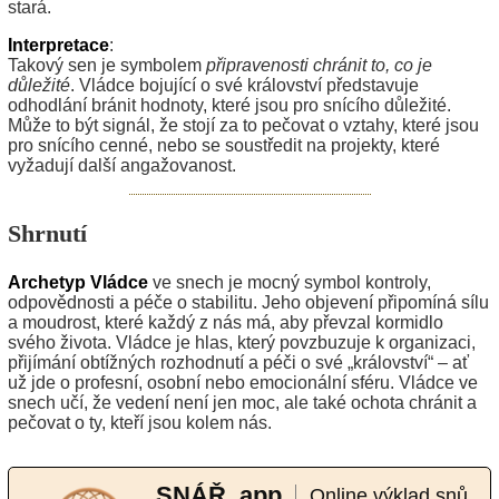
stará.
Interpretace
:
Takový sen je symbolem
připravenosti chránit to, co je
důležité
. Vládce bojující o své království představuje
odhodlání bránit hodnoty, které jsou pro snícího důležité.
Může to být signál, že stojí za to pečovat o vztahy, které jsou
pro snícího cenné, nebo se soustředit na projekty, které
vyžadují další angažovanost.
Shrnutí
Archetyp Vládce
ve snech je mocný symbol kontroly,
odpovědnosti a péče o stabilitu. Jeho objevení připomíná sílu
a moudrost, které každý z nás má, aby převzal kormidlo
svého života. Vládce je hlas, který povzbuzuje k organizaci,
přijímání obtížných rozhodnutí a péči o své „království“ – ať
už jde o profesní, osobní nebo emocionální sféru. Vládce ve
snech učí, že vedení není jen moc, ale také ochota chránit a
pečovat o ty, kteří jsou kolem nás.
SNÁŘ .app
Online výklad snů