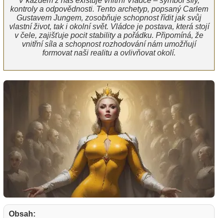
V každém z nás existuje vnitřní Vládce – symbol síly,
kontroly a odpovědnosti. Tento archetyp, popsaný Carlem
Gustavem Jungem, zosobňuje schopnost řídit jak svůj
vlastní život, tak i okolní svět. Vládce je postava, která stojí
v čele, zajišťuje pocit stability a pořádku. Připomíná, že
vnitřní síla a schopnost rozhodování nám umožňují
formovat naši realitu a ovlivňovat okolí.
Obsah: