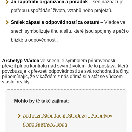
Je zapotřebí organizace a pořádek
– sen naznačuje
potřebu uspořádání života, vztahů nebo projektů.
Snílek zápasí s odpovědností za ostatní
– Vládce ve
snech symbolizuje tíhu a sílu, které jsou spojeny s péčí o
blízké a odpovědností.
Archetyp Vládce
ve snech je symbolem připravenosti
převzít plnou kontrolu nad svým životem. Je to postava, která
povzbuzuje k převzetí odpovědnosti za svá rozhodnutí a činy,
připomínajíc, že v každém z nás dřímá síla stát se vůdcem
vlastní reality.
Mohlo by tě také zajímat:
Archetyp Stínu (angl. Shadow) – Archetypy
Carla Gustava Junga