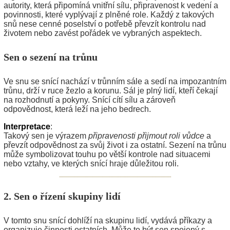
autority, která připomíná vnitřní sílu, připravenost k vedení a
povinnosti, které vyplývají z plněné role. Každý z takových
snů nese cenné poselství o potřebě převzít kontrolu nad
životem nebo zavést pořádek ve vybraných aspektech.
Sen o sezení na trůnu
Ve snu se snící nachází v trůnním sále a sedí na impozantním
trůnu, drží v ruce žezlo a korunu. Sál je plný lidí, kteří čekají
na rozhodnutí a pokyny. Snící cítí sílu a zároveň
odpovědnost, která leží na jeho bedrech.
Interpretace
:
Takový sen je výrazem
připravenosti přijmout roli vůdce
a
převzít odpovědnost za svůj život i za ostatní. Sezení na trůnu
může symbolizovat touhu po větší kontrole nad situacemi
nebo vztahy, ve kterých snící hraje důležitou roli.
2. Sen o řízení skupiny lidí
V tomto snu snící dohlíží na skupinu lidí, vydává příkazy a
organizuje činnosti ostatních. Může to být sen spojený s