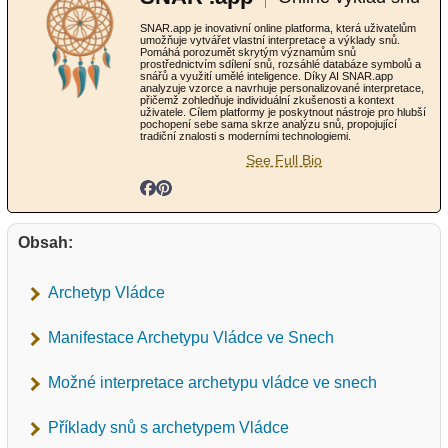
SNAR.app je inovativní online platforma, která uživatelům
umožňuje vytvářet vlastní interpretace a výklady snů.
Pomáhá porozumět skrytým významům snů
prostřednictvím sdílení snů, rozsáhlé databáze symbolů a
snářů a využití umělé inteligence. Díky AI SNAR.app
analyzuje vzorce a navrhuje personalizované interpretace,
přičemž zohledňuje individuální zkušenosti a kontext
uživatele. Cílem platformy je poskytnout nástroje pro hlubší
pochopení sebe sama skrze analýzu snů, propojující
tradiční znalosti s moderními technologiemi.
See Full Bio
Obsah:
Archetyp Vládce
Manifestace Archetypu Vládce ve Snech
Možné interpretace archetypu vládce ve snech
Příklady snů s archetypem Vládce