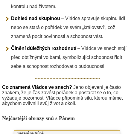
kontrolu nad životem.
Dohled nad skupinou
– Vládce spravuje skupinu lidí
nebo se stará o pořádek ve svém „království“, což
znamená pocit povinnosti a schopnost vést.
Činění důležitých rozhodnutí
– Vládce ve snech stojí
před obtížnými volbami, symbolizující schopnost řídit
sebe a schopnost rozhodovat o budoucnosti.
Co znamená Vládce ve snech?
Jeho objevení je často
znakem, že je čas zavést pořádek a postarat se o to, co
vyžaduje pozornost. Vládce připomíná sílu, kterou máme,
abychom ovlivnili svůj život a okolí.
Nejčastější obrazy snů s Pánem
Sezení na trůně