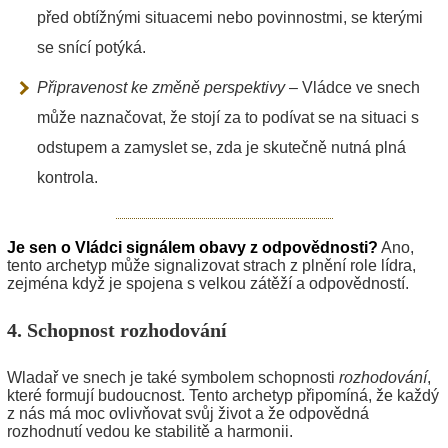
před obtížnými situacemi nebo povinnostmi, se kterými
se snící potýká.
Připravenost ke změně perspektivy
– Vládce ve snech
může naznačovat, že stojí za to podívat se na situaci s
odstupem a zamyslet se, zda je skutečně nutná plná
kontrola.
Je sen o Vládci signálem obavy z odpovědnosti?
Ano,
tento archetyp může signalizovat strach z plnění role lídra,
zejména když je spojena s velkou zátěží a odpovědností.
4. Schopnost rozhodování
Wladař ve snech je také symbolem schopnosti
rozhodování
,
které formují budoucnost. Tento archetyp připomíná, že každý
z nás má moc ovlivňovat svůj život a že odpovědná
rozhodnutí vedou ke stabilitě a harmonii.