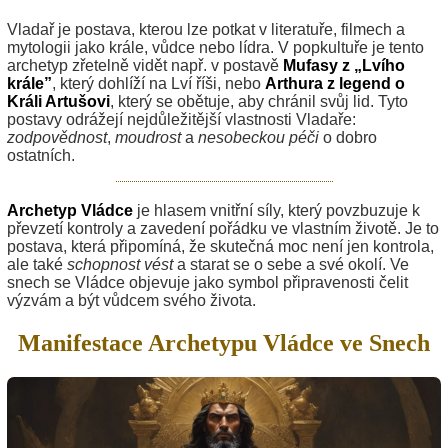
Vladař je postava, kterou lze potkat v literatuře, filmech a
mytologii jako krále, vůdce nebo lídra. V popkultuře je tento
archetyp zřetelně vidět např. v postavě
Mufasy z „Lvího
krále”
, který dohlíží na Lví říši, nebo
Arthura z legend o
Králi Artušovi
, který se obětuje, aby chránil svůj lid. Tyto
postavy odrážejí nejdůležitější vlastnosti Vladaře:
zodpovědnost
,
moudrost
a
nesobeckou péči
o dobro
ostatních.
Archetyp Vládce
je hlasem vnitřní síly, který povzbuzuje k
převzetí kontroly a zavedení pořádku ve vlastním životě. Je to
postava, která připomíná, že skutečná moc není jen kontrola,
ale také
schopnost vést
a starat se o sebe a své okolí. Ve
snech se Vládce objevuje jako symbol připravenosti čelit
výzvám a být vůdcem svého života.
Manifestace Archetypu Vládce ve Snech