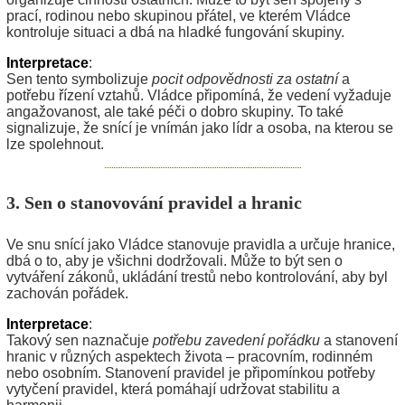
prací, rodinou nebo skupinou přátel, ve kterém Vládce
kontroluje situaci a dbá na hladké fungování skupiny.
Interpretace
:
Sen tento symbolizuje
pocit odpovědnosti za ostatní
a
potřebu řízení vztahů. Vládce připomíná, že vedení vyžaduje
angažovanost, ale také péči o dobro skupiny. To také
signalizuje, že snící je vnímán jako lídr a osoba, na kterou se
lze spolehnout.
3. Sen o stanovování pravidel a hranic
Ve snu snící jako Vládce stanovuje pravidla a určuje hranice,
dbá o to, aby je všichni dodržovali. Může to být sen o
vytváření zákonů, ukládání trestů nebo kontrolování, aby byl
zachován pořádek.
Interpretace
:
Takový sen naznačuje
potřebu zavedení pořádku
a stanovení
hranic v různých aspektech života – pracovním, rodinném
nebo osobním. Stanovení pravidel je připomínkou potřeby
vytyčení pravidel, která pomáhají udržovat stabilitu a