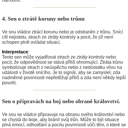
harmonii.
4. Sen o ztrátě koruny nebo trůnu
Ve snu vládce ztrácí korunu nebo je odstraněn z trůnu. Snící
cítí nejistotu, strach ze ztráty kontroly a pocit, že již není
schopen plně ovládat situaci.
Interpretace
:
Tento sen může vyjadřovat
strach ze ztráty kontroly
nebo
pocit, že odpovědnost se stává příliš ohromující. Ztráta trůnu
symbolizuje strach z neúspěchu nebo z nedostatku vlivu na
události v životě snícího. Je to signál, aby se zamyslel, zda
nadměrné povinnosti nepřetěžují příliš a zda není někdy lepší
povolit.
Sen o přípravách na boj nebo obraně království.
Ve snu se vládce připravuje na obranu svého království nebo
se chystá do boje, aby bránil svůj trůn. Může to být situace
plná emocí, odhodlání a pocitu povinnosti vůči těm, o které se