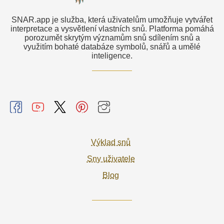
SNAR.app je služba, která uživatelům umožňuje vytvářet
interpretace a vysvětlení vlastních snů. Platforma pomáhá
porozumět skrytým významům snů sdílením snů a
využitím bohaté databáze symbolů, snářů a umělé
inteligence.
Výklad snů
Sny uživatele
Blog