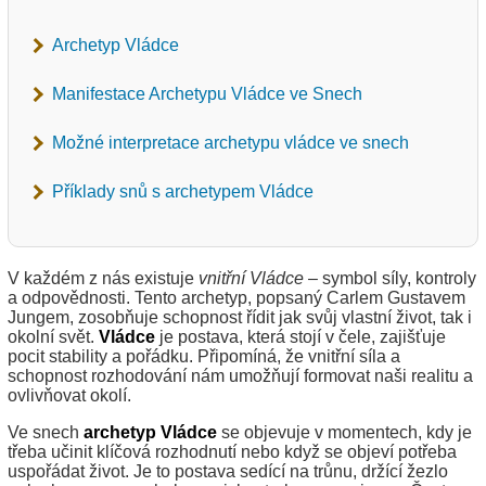
Archetyp Vládce
Manifestace Archetypu Vládce ve Snech
Možné interpretace archetypu vládce ve snech
Příklady snů s archetypem Vládce
V každém z nás existuje
vnitřní Vládce
– symbol síly, kontroly
a odpovědnosti. Tento archetyp, popsaný Carlem Gustavem
Jungem, zosobňuje schopnost řídit jak svůj vlastní život, tak i
okolní svět.
Vládce
je postava, která stojí v čele, zajišťuje
pocit stability a pořádku. Připomíná, že vnitřní síla a
schopnost rozhodování nám umožňují formovat naši realitu a
ovlivňovat okolí.
Ve snech
archetyp Vládce
se objevuje v momentech, kdy je
třeba učinit klíčová rozhodnutí nebo když se objeví potřeba
uspořádat život. Je to postava sedící na trůnu, držící žezlo