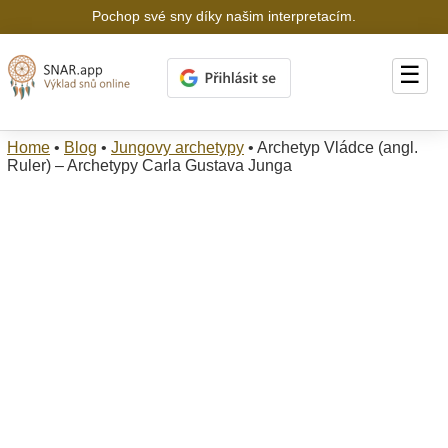
Pochop své sny díky našim interpretacím.
☰
Home
•
Blog
•
Jungovy archetypy
•
Archetyp Vládce (angl.
Ruler) – Archetypy Carla Gustava Junga