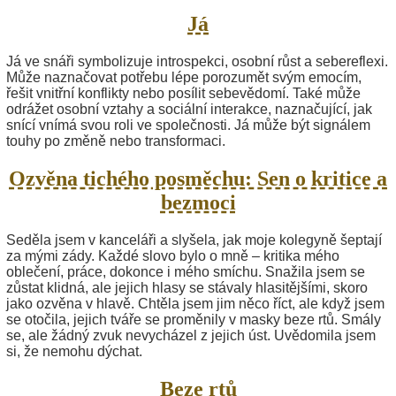
Já
Já ve snáři symbolizuje introspekci, osobní růst a sebereflexi.
Může naznačovat potřebu lépe porozumět svým emocím,
řešit vnitřní konflikty nebo posílit sebevědomí. Také může
odrážet osobní vztahy a sociální interakce, naznačující, jak
snící vnímá svou roli ve společnosti. Já může být signálem
touhy po změně nebo transformaci.
Ozvěna tichého posměchu: Sen o kritice a
bezmoci
Seděla jsem v kanceláři a slyšela, jak moje kolegyně šeptají
za mými zády. Každé slovo bylo o mně – kritika mého
oblečení, práce, dokonce i mého smíchu. Snažila jsem se
zůstat klidná, ale jejich hlasy se stávaly hlasitějšími, skoro
jako ozvěna v hlavě. Chtěla jsem jim něco říct, ale když jsem
se otočila, jejich tváře se proměnily v masky beze rtů. Smály
se, ale žádný zvuk nevycházel z jejich úst. Uvědomila jsem
si, že nemohu dýchat.
Beze rtů