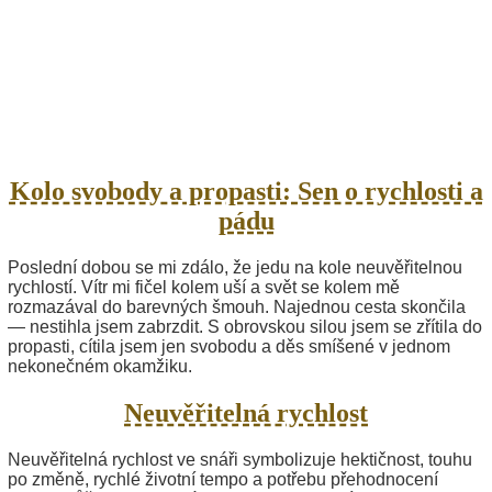
Kolo svobody a propasti: Sen o rychlosti a
pádu
Poslední dobou se mi zdálo, že jedu na kole neuvěřitelnou
rychlostí. Vítr mi fičel kolem uší a svět se kolem mě
rozmazával do barevných šmouh. Najednou cesta skončila
— nestihla jsem zabrzdit. S obrovskou silou jsem se zřítila do
propasti, cítila jsem jen svobodu a děs smíšené v jednom
nekonečném okamžiku.
Neuvěřitelná rychlost
Neuvěřitelná rychlost ve snáři symbolizuje hektičnost, touhu
po změně, rychlé životní tempo a potřebu přehodnocení