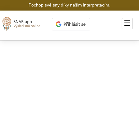
Pochop své sny díky našim interpretacím.
☰