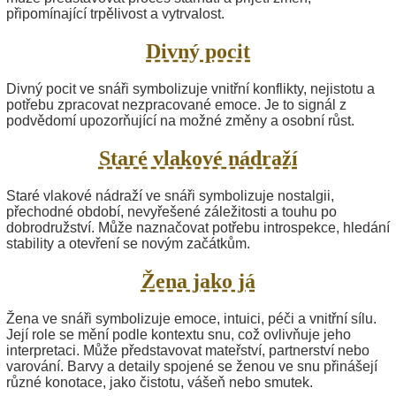
připomínající trpělivost a vytrvalost.
Divný pocit
Divný pocit ve snáři symbolizuje vnitřní konflikty, nejistotu a
potřebu zpracovat nezpracované emoce. Je to signál z
podvědomí upozorňující na možné změny a osobní růst.
Staré vlakové nádraží
Staré vlakové nádraží ve snáři symbolizuje nostalgii,
přechodné období, nevyřešené záležitosti a touhu po
dobrodružství. Může naznačovat potřebu introspekce, hledání
stability a otevření se novým začátkům.
Žena jako já
Žena ve snáři symbolizuje emoce, intuici, péči a vnitřní sílu.
Její role se mění podle kontextu snu, což ovlivňuje jeho
interpretaci. Může představovat mateřství, partnerství nebo
varování. Barvy a detaily spojené se ženou ve snu přinášejí
různé konotace, jako čistotu, vášeň nebo smutek.