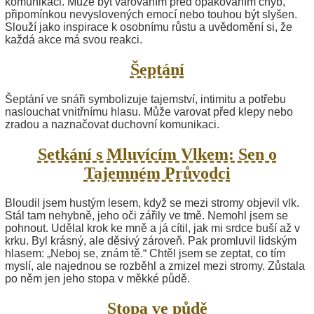
komunikaci. Může být varováním před opakováním chyb,
připomínkou nevyslovených emocí nebo touhou být slyšen.
Slouží jako inspirace k osobnímu růstu a uvědomění si, že
každá akce má svou reakci.
Šeptání
Šeptání ve snáři symbolizuje tajemství, intimitu a potřebu
naslouchat vnitřnímu hlasu. Může varovat před klepy nebo
zradou a naznačovat duchovní komunikaci.
Setkání s Mluvícím Vlkem: Sen o
Tajemném Průvodci
Bloudil jsem hustým lesem, když se mezi stromy objevil vlk.
Stál tam nehybně, jeho oči zářily ve tmě. Nemohl jsem se
pohnout. Udělal krok ke mně a já cítil, jak mi srdce buší až v
krku. Byl krásný, ale děsivý zároveň. Pak promluvil lidským
hlasem: „Neboj se, znám tě.“ Chtěl jsem se zeptat, co tím
myslí, ale najednou se rozběhl a zmizel mezi stromy. Zůstala
po něm jen jeho stopa v měkké půdě.
Stopa ve půdě