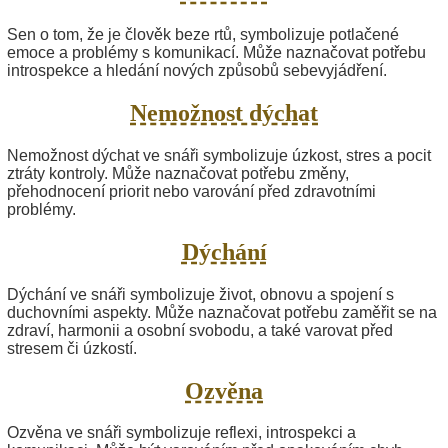
Sen o tom, že je člověk beze rtů, symbolizuje potlačené
emoce a problémy s komunikací. Může naznačovat potřebu
introspekce a hledání nových způsobů sebevyjádření.
Nemožnost dýchat
Nemožnost dýchat ve snáři symbolizuje úzkost, stres a pocit
ztráty kontroly. Může naznačovat potřebu změny,
přehodnocení priorit nebo varování před zdravotními
problémy.
Dýchání
Dýchání ve snáři symbolizuje život, obnovu a spojení s
duchovními aspekty. Může naznačovat potřebu zaměřit se na
zdraví, harmonii a osobní svobodu, a také varovat před
stresem či úzkostí.
Ozvěna
Ozvěna ve snáři symbolizuje reflexi, introspekci a