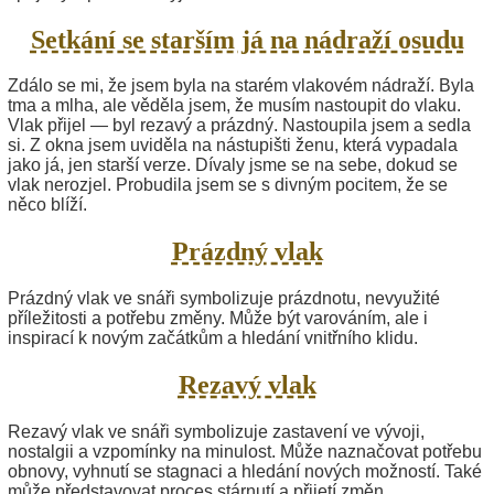
Setkání se starším já na nádraží osudu
Zdálo se mi, že jsem byla na starém vlakovém nádraží. Byla
tma a mlha, ale věděla jsem, že musím nastoupit do vlaku.
Vlak přijel — byl rezavý a prázdný. Nastoupila jsem a sedla
si. Z okna jsem uviděla na nástupišti ženu, která vypadala
jako já, jen starší verze. Dívaly jsme se na sebe, dokud se
vlak nerozjel. Probudila jsem se s divným pocitem, že se
něco blíží.
Prázdný vlak
Prázdný vlak ve snáři symbolizuje prázdnotu, nevyužité
příležitosti a potřebu změny. Může být varováním, ale i
inspirací k novým začátkům a hledání vnitřního klidu.
Rezavý vlak
Rezavý vlak ve snáři symbolizuje zastavení ve vývoji,
nostalgii a vzpomínky na minulost. Může naznačovat potřebu
obnovy, vyhnutí se stagnaci a hledání nových možností. Také
může představovat proces stárnutí a přijetí změn,