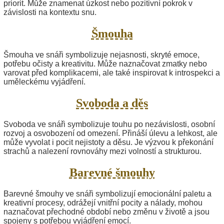
priorit. Může znamenat úzkost nebo pozitivní pokrok v
závislosti na kontextu snu.
Šmouha
Šmouha ve snáři symbolizuje nejasnosti, skryté emoce,
potřebu očisty a kreativitu. Může naznačovat zmatky nebo
varovat před komplikacemi, ale také inspirovat k introspekci a
uměleckému vyjádření.
Svoboda a děs
Svoboda ve snáři symbolizuje touhu po nezávislosti, osobní
rozvoj a osvobození od omezení. Přináší úlevu a lehkost, ale
může vyvolat i pocit nejistoty a děsu. Je výzvou k překonání
strachů a nalezení rovnováhy mezi volností a strukturou.
Barevné šmouhy
Barevné šmouhy ve snáři symbolizují emocionální paletu a
kreativní procesy, odrážejí vnitřní pocity a nálady, mohou
naznačovat přechodné období nebo změnu v životě a jsou
spojeny s potřebou vyjádření emocí.